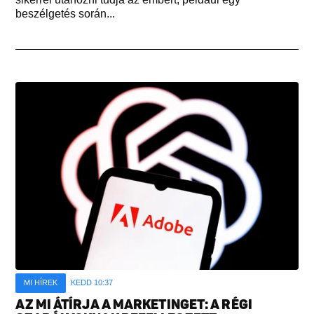
beszélgetés során...
MI HÍREK
KEDD 10:37
AZ MI ÁTÍRJA A MARKETINGET: A RÉGI