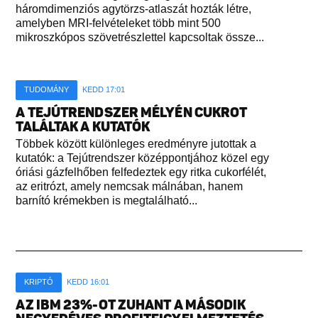
háromdimenziós agytörzs-atlaszát hozták létre,
amelyben MRI-felvételeket több mint 500
mikroszkópos szövetrészlettel kapcsoltak össze...
TUDOMÁNY
KEDD 17:01
A TEJÚTRENDSZER MÉLYÉN CUKROT
TALÁLTAK A KUTATÓK
Többek között különleges eredményre jutottak a
kutatók: a Tejútrendszer középpontjához közel egy
óriási gázfelhőben felfedeztek egy ritka cukorfélét,
az eritrózt, amely nemcsak málnában, hanem
barnító krémekben is megtalálható...
KRIPTÓ
KEDD 16:01
AZ IBM 23%-OT ZUHANT A MÁSODIK