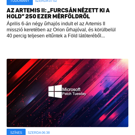
TUDOMÁNY
SZERDA 07:02
AZ ARTEMIS II: „FURCSÁN NÉZETT KI A
HOLD” 250 EZER MÉRFÖLDRŐL
Április 6-án négy űrhajós indult el az Artemis II
misszió keretében az Orion űrhajóval, és körülbelül
40 percig teljesen eltűntek a Föld látóteréből...
SZÍNES
SZERDA 06:38