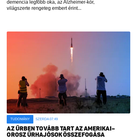
demencia legfőbb oka, az Alzheimer-kór,
világszerte rengeteg embert érint...
TUDOMÁNY
SZERDA 07:49
AZ ŰRBEN TOVÁBB TART AZ AMERIKAI–
OROSZ ŰRHAJÓSOK ÖSSZEFOGÁSA