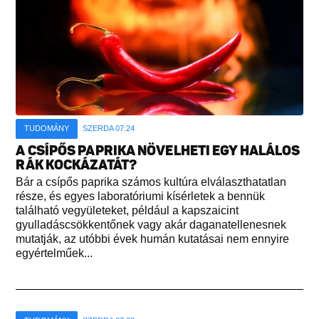
TUDOMÁNY
SZERDA 07:24
A CSÍPŐS PAPRIKA NÖVELHETI EGY HALÁLOS
RÁK KOCKÁZATÁT?
Bár a csípős paprika számos kultúra elválaszthatatlan
része, és egyes laboratóriumi kísérletek a bennük
található vegyületeket, például a kapszaicint
gyulladáscsökkentőnek vagy akár daganatellenesnek
mutatják, az utóbbi évek humán kutatásai nem ennyire
egyértelműek...