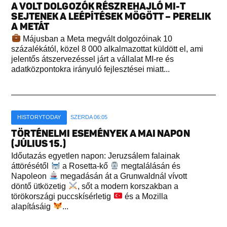
A VOLT DOLGOZÓK RÉSZREHAJLÓ MI-T
SEJTENEK A LEÉPÍTÉSEK MÖGÖTT – PERELIK
A METÁT
Májusban a Meta megvált dolgozóinak 10
százalékától, közel 8 000 alkalmazottat küldött el, ami
jelentős átszervezéssel járt a vállalat MI-re és
adatközpontokra irányuló fejlesztései miatt...
HISTORYTODAY
SZERDA 06:05
TÖRTÉNELMI ESEMÉNYEK A MAI NAPON
(JÚLIUS 15.)
Időutazás egyetlen napon: Jeruzsálem falainak
áttörésétől
a Rosetta-kő
megtalálásán és
Napoleon
megadásán át a Grunwaldnál vívott
döntő ütközetig
, sőt a modern korszakban a
törökországi puccskísérletig
és a Mozilla
alapításáig
...