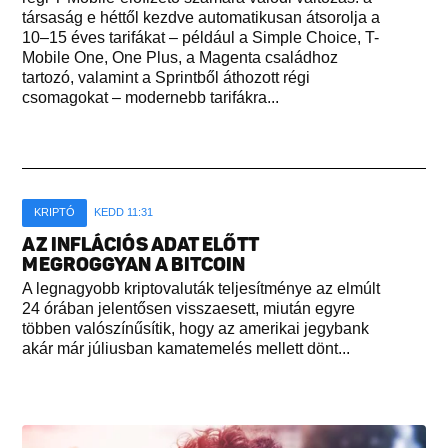
társaság e héttől kezdve automatikusan átsorolja a
10–15 éves tarifákat – például a Simple Choice, T-
Mobile One, One Plus, a Magenta családhoz
tartozó, valamint a Sprintből áthozott régi
csomagokat – modernebb tarifákra...
KRIPTÓ
KEDD 11:31
AZ INFLÁCIÓS ADAT ELŐTT
MEGROGGYAN A BITCOIN
A legnagyobb kriptovaluták teljesítménye az elmúlt
24 órában jelentősen visszaesett, miután egyre
többen valószínűsítik, hogy az amerikai jegybank
akár már júliusban kamatemelés mellett dönt...