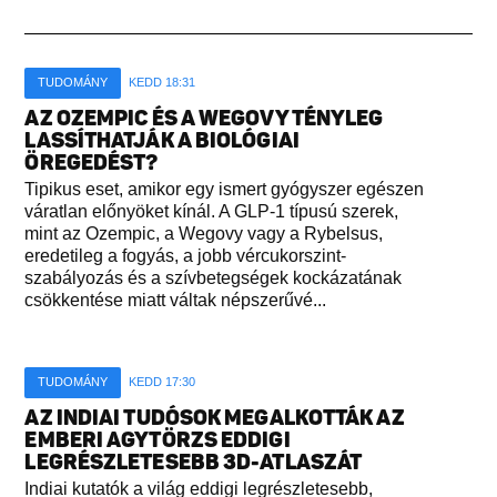
TUDOMÁNY
KEDD 18:31
AZ OZEMPIC ÉS A WEGOVY TÉNYLEG
LASSÍTHATJÁK A BIOLÓGIAI
ÖREGEDÉST?
Tipikus eset, amikor egy ismert gyógyszer egészen
váratlan előnyöket kínál. A GLP-1 típusú szerek,
mint az Ozempic, a Wegovy vagy a Rybelsus,
eredetileg a fogyás, a jobb vércukorszint-
szabályozás és a szívbetegségek kockázatának
csökkentése miatt váltak népszerűvé...
TUDOMÁNY
KEDD 17:30
AZ INDIAI TUDÓSOK MEGALKOTTÁK AZ
EMBERI AGYTÖRZS EDDIGI
LEGRÉSZLETESEBB 3D-ATLASZÁT
Indiai kutatók a világ eddigi legrészletesebb,