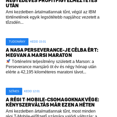
NEGYEDÉVES PROFITFIGYELMEZTETÉS
UTÁN
Ami kezdetben ártalmatlannak tűnt, végül az IBM
történetének egyik legsötétebb napjához vezetett a
tőzsdén...
TUDOMÁNY
KEDD 15:01
A NASA PERSEVERANCE-JE CÉLBA ÉRT:
MEGVAN A MARSI MARATON
Történelmi teljesítmény született a Marson: a
Perseverance marsjáró öt év és négy hónap után
elérte a 42,195 kilométeres maratoni távot...
SZÍNES
KEDD 12:01
A RÉGI T‑MOBILE-CSOMAGOKNAK VÉGE:
KÉNYSZERVÁLTÁS MÁR EZEN A HÉTEN
Ami kezdetben ártalmatlannak tűnt, most minden
régi T-Mobile-előfizető számára valódi változás: a