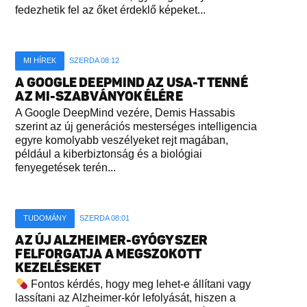
fedezhetik fel az őket érdeklő képeket...
MI HÍREK
SZERDA 08:12
A GOOGLE DEEPMIND AZ USA-T TENNÉ
AZ MI-SZABVÁNYOK ÉLÉRE
A Google DeepMind vezére, Demis Hassabis
szerint az új generációs mesterséges intelligencia
egyre komolyabb veszélyeket rejt magában,
például a kiberbiztonság és a biológiai
fenyegetések terén...
TUDOMÁNY
SZERDA 08:01
AZ ÚJ ALZHEIMER-GYÓGYSZER
FELFORGATJA A MEGSZOKOTT
KEZELÉSEKET
Fontos kérdés, hogy meg lehet-e állítani vagy
lassítani az Alzheimer-kór lefolyását, hiszen a