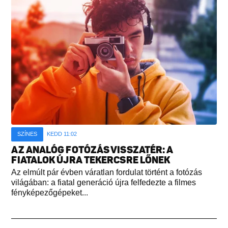
SZÍNES
KEDD 11:02
AZ ANALÓG FOTÓZÁS VISSZATÉR: A
FIATALOK ÚJRA TEKERCSRE LŐNEK
Az elmúlt pár évben váratlan fordulat történt a fotózás
világában: a fiatal generáció újra felfedezte a filmes
fényképezőgépeket...