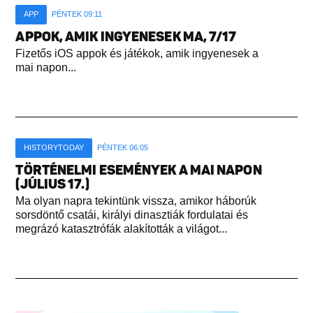
APP
PÉNTEK 09:11
APPOK, AMIK INGYENESEK MA, 7/17
Fizetős iOS appok és játékok, amik ingyenesek a
mai napon...
HISTORYTODAY
PÉNTEK 06:05
TÖRTÉNELMI ESEMÉNYEK A MAI NAPON
(JÚLIUS 17.)
Ma olyan napra tekintünk vissza, amikor háborúk
sorsdöntő csatái, királyi dinasztiák fordulatai és
megrázó katasztrófák alakították a világot...