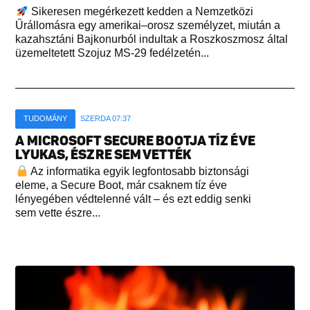
Sikeresen megérkezett kedden a Nemzetközi
Űrállomásra egy amerikai–orosz személyzet, miután a
kazahsztáni Bajkonurból indultak a Roszkoszmosz által
üzemeltetett Szojuz MS-29 fedélzetén...
TUDOMÁNY
SZERDA 07:37
A MICROSOFT SECURE BOOTJA TÍZ ÉVE
LYUKAS, ÉSZRE SEM VETTÉK
Az informatika egyik legfontosabb biztonsági
eleme, a Secure Boot, már csaknem tíz éve
lényegében védtelenné vált – és ezt eddig senki
sem vette észre...