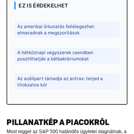
EZ IS ÉRDEKELHET
Az amerikai űrkutatás fellélegezhet:
elmaradnak a megszorítások
A hétköznapi vegyszerek csendben
pusztíthatják a bélbaktériumokat
Az acélipart támadja az antrax: terjed a
titokzatos kór
PILLANATKÉP A PIACOKRÓL
Most reggel az S&P 500 határidős ügyletei stagnálnak, a