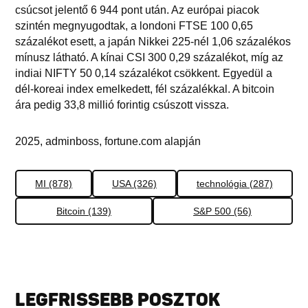
csúcsot jelentő 6 944 pont után. Az európai piacok
szintén megnyugodtak, a londoni FTSE 100 0,65
százalékot esett, a japán Nikkei 225-nél 1,06 százalékos
mínusz látható. A kínai CSI 300 0,29 százalékot, míg az
indiai NIFTY 50 0,14 százalékot csökkent. Egyedül a
dél-koreai index emelkedett, fél százalékkal. A bitcoin
ára pedig 33,8 millió forintig csúszott vissza.
2025, adminboss, fortune.com alapján
MI (878)
USA (326)
technológia (287)
Bitcoin (139)
S&P 500 (56)
LEGFRISSEBB POSZTOK