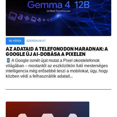
MI HÍREK
SZERDA 09:37
AZ ADATAID A TELEFONODON MARADNAK: A
GOOGLE ÚJ AI-DOBÁSA A PIXELEN
A Google ismét újat mutat a Pixel okostelefonok
világában – mostantól az eszközökön futó mesterséges
intelligencia még erősebbé teszi a mobilokat, úgy, hogy
közben védi a felhasználók adatait...