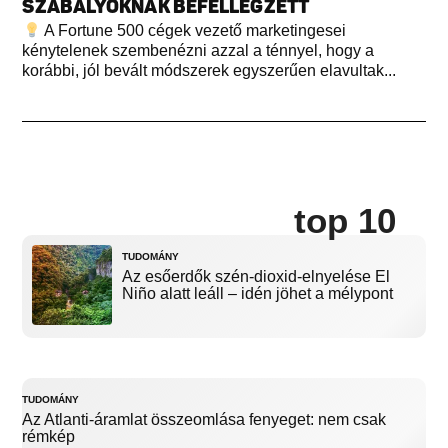
SZABÁLYOKNAK BEFELLEGZETT
A Fortune 500 cégek vezető marketingesei
kénytelenek szembenézni azzal a ténnyel, hogy a
korábbi, jól bevált módszerek egyszerűen elavultak...
top 10
TUDOMÁNY
Az esőerdők szén-dioxid-elnyelése El
Niño alatt leáll – idén jöhet a mélypont
TUDOMÁNY
Az Atlanti-áramlat összeomlása fenyeget: nem csak
rémkép