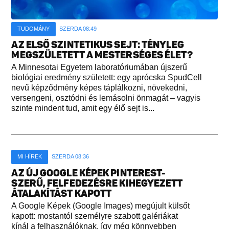
TUDOMÁNY
SZERDA 08:49
AZ ELSŐ SZINTETIKUS SEJT: TÉNYLEG
MEGSZÜLETETT A MESTERSÉGES ÉLET?
A Minnesotai Egyetem laboratóriumában újszerű
biológiai eredmény született: egy aprócska SpudCell
nevű képződmény képes táplálkozni, növekedni,
versengeni, osztódni és lemásolni önmagát – vagyis
szinte mindent tud, amit egy élő sejt is...
MI HÍREK
SZERDA 08:36
AZ ÚJ GOOGLE KÉPEK PINTEREST-
SZERŰ, FELFEDEZÉSRE KIHEGYEZETT
ÁTALAKÍTÁST KAPOTT
A Google Képek (Google Images) megújult külsőt
kapott: mostantól személyre szabott galériákat
kínál a felhasználóknak, így még könnyebben