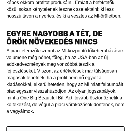
képes ekkora profitot produkálni. Emiatt a befektetők
közül sokan kénytelenek lesznek szelektálni: ki lesz
hosszú távon a nyertes, és ki a vesztes az MI-őrületben.
EGYRE NAGYOBB A TÉT, DE
ÖRÖK NÖVEKEDÉS NINCS
A piaci elemzők szerint az MI-központú tőkeberuházások
volumene még nőhet, főleg, ha az USA-ban az új
adókedvezmények még vonzóbbá teszik a
fejlesztéseket. Viszont az értékelések már túlságosan
magasak lehetnek: ha a profit nem nő együtt a
kiadásokkal, elkerülhetetlen, hogy az MI miatt felpumpált
piac egyszer visszahúzódjon. Az olyan jogszabályok,
mint a One Big Beautiful Bill Act, tovább ösztönözhetik a
költekezést, de végül a piaci várakozások döntenek, nem
a vágyálmok.