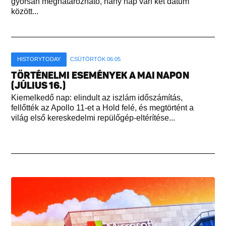
gyorsan meghatározható, hány nap van két dátum
között...
HISTORYTODAY
CSÜTÖRTÖK 06:05
TÖRTÉNELMI ESEMÉNYEK A MAI NAPON
(JÚLIUS 16.)
Kiemelkedő nap: elindult az iszlám időszámítás,
fellőtték az Apollo 11-et a Hold felé, és megtörtént a
világ első kereskedelmi repülőgép-eltérítése...