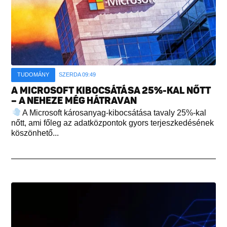
TUDOMÁNY
SZERDA 09:49
A MICROSOFT KIBOCSÁTÁSA 25%-KAL NŐTT
– A NEHEZE MÉG HÁTRAVAN
A Microsoft károsanyag-kibocsátása tavaly 25%-kal
nőtt, ami főleg az adatközpontok gyors terjeszkedésének
köszönhető...