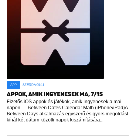
APP
SZERDA 09:11
APPOK, AMIK INGYENESEK MA, 7/15
Fizetős iOS appok és játékok, amik ingyenesek a mai
napon. Between Dates Calendar Math (iPhone/iPad)A
Between Days alkalmazás egyszerű és gyors megoldást
kínál két dátum közötti napok kiszámítására...