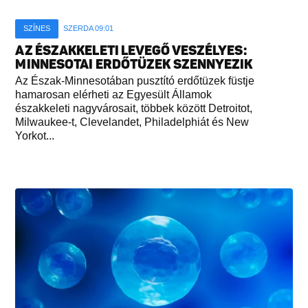
SZÍNES
SZERDA 09:01
AZ ÉSZAKKELETI LEVEGŐ VESZÉLYES:
MINNESOTAI ERDŐTÜZEK SZENNYEZIK
Az Észak-Minnesotában pusztító erdőtüzek füstje
hamarosan elérheti az Egyesült Államok
északkeleti nagyvárosait, többek között Detroitot,
Milwaukee-t, Clevelandet, Philadelphiát és New
Yorkot...