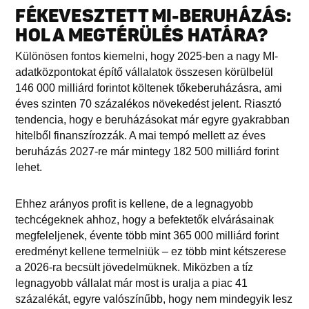
FÉKEVESZTETT MI-BERUHÁZÁS:
HOL A MEGTÉRÜLÉS HATÁRA?
Különösen fontos kiemelni, hogy 2025-ben a nagy MI-
adatközpontokat építő vállalatok összesen körülbelül
146 000 milliárd forintot költenek tőkeberuházásra, ami
éves szinten 70 százalékos növekedést jelent. Riasztó
tendencia, hogy e beruházásokat már egyre gyakrabban
hitelből finanszírozzák. A mai tempó mellett az éves
beruházás 2027-re már mintegy 182 500 milliárd forint
lehet.
Ehhez arányos profit is kellene, de a legnagyobb
techcégeknek ahhoz, hogy a befektetők elvárásainak
megfeleljenek, évente több mint 365 000 milliárd forint
eredményt kellene termelniük – ez több mint kétszerese
a 2026-ra becsült jövedelmüknek. Miközben a tíz
legnagyobb vállalat már most is uralja a piac 41
százalékát, egyre valószínűbb, hogy nem mindegyik lesz