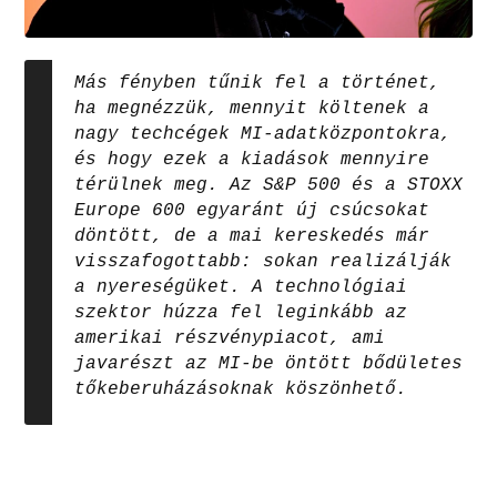
Más fényben tűnik fel a történet,
ha megnézzük, mennyit költenek a
nagy techcégek MI-adatközpontokra,
és hogy ezek a kiadások mennyire
térülnek meg. Az S&P 500 és a STOXX
Europe 600 egyaránt új csúcsokat
döntött, de a mai kereskedés már
visszafogottabb: sokan realizálják
a nyereségüket. A technológiai
szektor húzza fel leginkább az
amerikai részvénypiacot, ami
javarészt az MI-be öntött bődületes
tőkeberuházásoknak köszönhető.