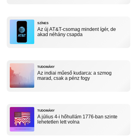
SZÍNES
Az új AT&T-csomag mindent ígér, de
akad néhány csapda
TUDOMÁNY
Az indiai műeső kudarca: a szmog
marad, csak a pénz fogy
TUDOMÁNY
A július 4-i hőhullám 1776-ban szinte
lehetetlen lett volna