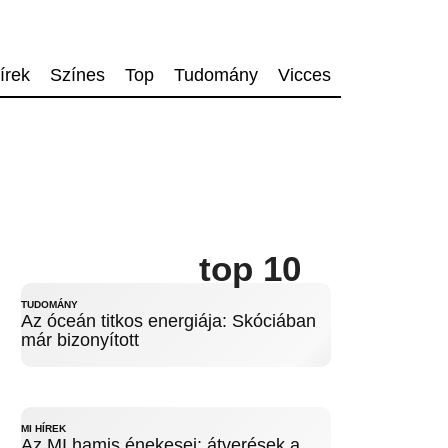
írek
Színes
Top
Tudomány
Vicces
top 10
TUDOMÁNY
Az óceán titkos energiája: Skóciában
már bizonyított
MI HÍREK
Az MI hamis énekesei: átverések a