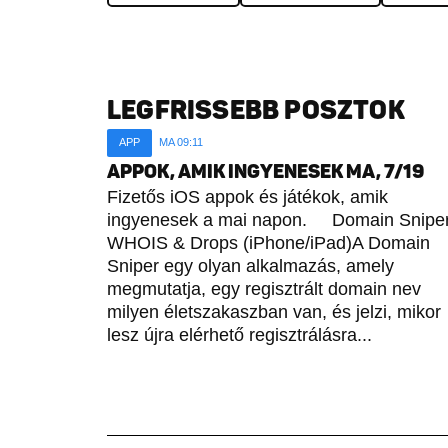
LEGFRISSEBB POSZTOK
APP
MA 09:11
APPOK, AMIK INGYENESEK MA, 7/19
Fizetős iOS appok és játékok, amik
ingyenesek a mai napon. Domain Sniper
WHOIS & Drops (iPhone/iPad)A Domain
Sniper egy olyan alkalmazás, amely
megmutatja, egy regisztrált domain nev
milyen életszakaszban van, és jelzi, mikor
lesz újra elérhető regisztrálásra...