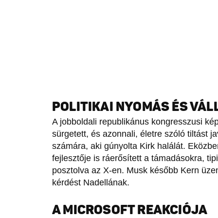
POLITIKAI NYOMÁS ÉS VÁL
A jobboldali republikánus kongresszusi ké
sürgetett, és azonnali, életre szóló tiltást
számára, aki gúnyolta Kirk halálát. Eközbe
fejlesztője is ráerősített a támadásokra, t
posztolva az X-en. Musk később Kern üzene
kérdést Nadellának.
A MICROSOFT REAKCIÓJA