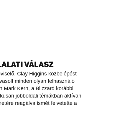
LALATI VÁLASZ
pviselő, Clay Higgins közbelépést
 javasolt minden olyan felhasználó
n Mark Kern, a Blizzard korábbi
ipikusan jobboldali témákban aktívan
tére reagálva ismét felvetette a