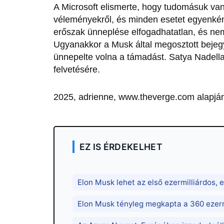
A Microsoft elismerte, hogy tudomásuk van
véleményekről, és minden esetet egyenkén
erőszak ünneplése elfogadhatatlan, és nem 
Ugyanakkor a Musk által megosztott bejegy
ünnepelte volna a támadást. Satya Nadell
felvetésére.
2025, adrienne, www.theverge.com alapjá
EZ IS ÉRDEKELHET
Elon Musk lehet az első ezermilliárdos,
Elon Musk tényleg megkapta a 360 ezerm