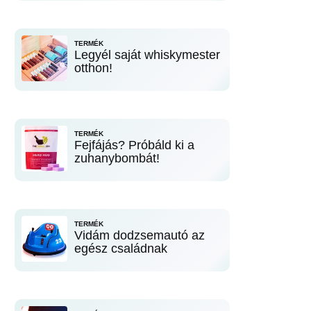
TERMÉK
Legyél saját whiskymester
otthon!
TERMÉK
Fejfájás? Próbáld ki a
zuhanybombát!
TERMÉK
Vidám dodzsemautó az
egész családnak