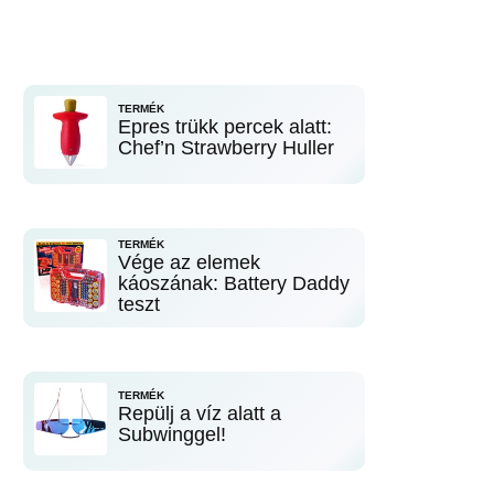
TERMÉK
Epres trükk percek alatt:
Chef’n Strawberry Huller
TERMÉK
Vége az elemek
káoszának: Battery Daddy
teszt
TERMÉK
Repülj a víz alatt a
Subwinggel!