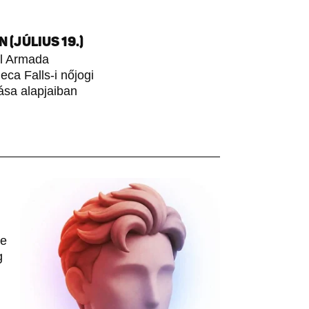
(JÚLIUS 19.)
ol Armada
ca Falls-i nőjogi
ása alapjaiban
le
g