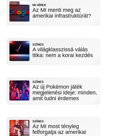
MI HÍREK
Az MI menti meg az
amerikai infrastruktúrát?
SZÍNES
A világklasszissá válás
titka: nem a korai kezdés
SZÍNES
Az új Pokémon játék
megjelenési ideje: minden,
amit tudni érdemes
SZÍNES
Az MI most tényleg
felforgatja az amerikai