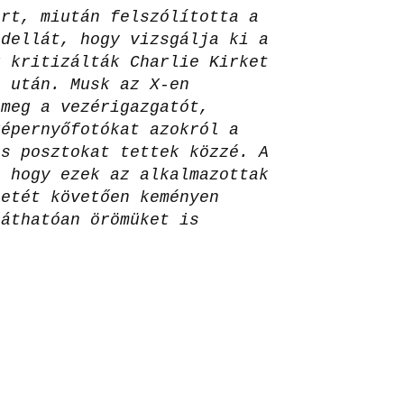
art, miután felszólította a
adellát, hogy vizsgálja ki a
k kritizálták Charlie Kirket
a után. Musk az X-en
 meg a vezérigazgatót,
képernyőfotókat azokról a
us posztokat tettek közzé. A
, hogy ezek az alkalmazottak
letét követően keményen
láthatóan örömüket is