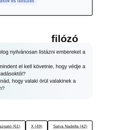
ások és lassulás
filózó
olog nyilvánosan listázni embereket a
indent el kell követnie, hogy védje a
madásoktól?
nád, hogy valaki örül valakinek a
n?
azgató (61)
X (49)
Satya Nadella (42)