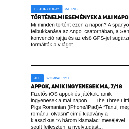
HISTORYTODAY
MA 06:05
TÖRTÉNELMI ESEMÉNYEK A MAI NAPON 
Mi minden történt ezen a napon? A spany
felbukkanása az Angol-csatornában, a Sene
konvenció rajtja és az első GPS-jel sugárz
formálták a világot...
APP
SZOMBAT 09:11
APPOK, AMIK INGYENESEK MA, 7/18
Fizetős iOS appok és játékok, amik
ingyenesek a mai napon. The Three Litt
Pigs Romanian (iPhone/iPad)A “Tanulj me
románul olvasni” című kiadvány a
klasszikus “A három kismalac” meséjével
segít fejleszteni a nyelvtudást...