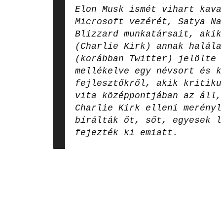
Elon Musk ismét vihart kav
Microsoft vezérét, Satya N
Blizzard munkatársait, aki
(Charlie Kirk) annak halál
(korábban Twitter) jelölte
mellékelve egy névsort és 
fejlesztőkről, akik kritik
vita középpontjában az áll
Charlie Kirk elleni merény
bírálták őt, sőt, egyesek 
fejezték ki emiatt.