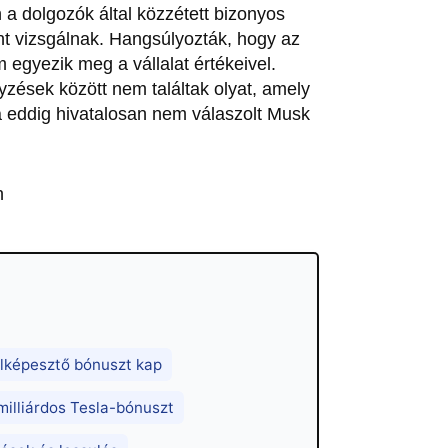
 a dolgozók által közzétett bizonyos
t vizsgálnak. Hangsúlyozták, hogy az
egyezik meg a vállalat értékeivel.
zések között nem találtak olyat, amely
a eddig hivatalosan nem válaszolt Musk
n
 elképesztő bónuszt kap
illiárdos Tesla-bónuszt