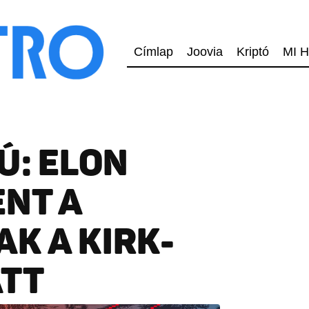
Címlap
Joovia
Kriptó
MI H
Ú: ELON
NT A
K A KIRK-
ATT