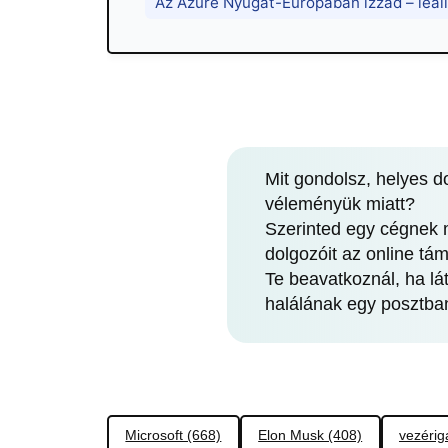
Az Azure Nyugat-Európában izzad – leáll
Mit gondolsz, helyes d
véleményük miatt?
Szerinted egy cégnek m
dolgozóit az online tá
Te beavatkoznál, ha lát
halálának egy posztba
Microsoft (668)
Elon Musk (408)
vezérig