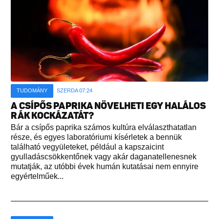
TUDOMÁNY
SZERDA 07:24
A CSÍPŐS PAPRIKA NÖVELHETI EGY HALÁLOS
RÁK KOCKÁZATÁT?
Bár a csípős paprika számos kultúra elválaszthatatlan
része, és egyes laboratóriumi kísérletek a bennük
található vegyületeket, például a kapszaicint
gyulladáscsökkentőnek vagy akár daganatellenesnek
mutatják, az utóbbi évek humán kutatásai nem ennyire
egyértelműek...