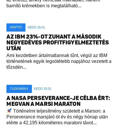
barnító krémekben is megtalálható...
KRIPTÓ
KEDD 16:01
AZ IBM 23%-OT ZUHANT A MÁSODIK
NEGYEDÉVES PROFITFIGYELMEZTETÉS
UTÁN
Ami kezdetben ártalmatlannak tűnt, végül az IBM
történetének egyik legsötétebb napjához vezetett a
tőzsdén...
TUDOMÁNY
KEDD 15:01
A NASA PERSEVERANCE-JE CÉLBA ÉRT:
MEGVAN A MARSI MARATON
Történelmi teljesítmény született a Marson: a
Perseverance marsjáró öt év és négy hónap után
elérte a 42,195 kilométeres maratoni távot...