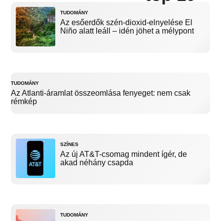
TUDOMÁNY
Az esőerdők szén-dioxid-elnyelése El
Niño alatt leáll – idén jöhet a mélypont
TUDOMÁNY
Az Atlanti-áramlat összeomlása fenyeget: nem csak
rémkép
SZÍNES
Az új AT&T-csomag mindent ígér, de
akad néhány csapda
TUDOMÁNY