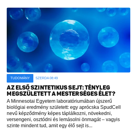
TUDOMÁNY
SZERDA 08:49
AZ ELSŐ SZINTETIKUS SEJT: TÉNYLEG
MEGSZÜLETETT A MESTERSÉGES ÉLET?
A Minnesotai Egyetem laboratóriumában újszerű
biológiai eredmény született: egy aprócska SpudCell
nevű képződmény képes táplálkozni, növekedni,
versengeni, osztódni és lemásolni önmagát – vagyis
szinte mindent tud, amit egy élő sejt is...