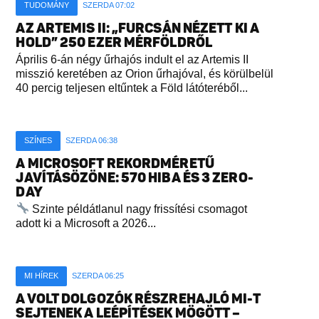
TUDOMÁNY
SZERDA 07:02
AZ ARTEMIS II: „FURCSÁN NÉZETT KI A
HOLD” 250 EZER MÉRFÖLDRŐL
Április 6-án négy űrhajós indult el az Artemis II
misszió keretében az Orion űrhajóval, és körülbelül
40 percig teljesen eltűntek a Föld látóteréből...
SZÍNES
SZERDA 06:38
A MICROSOFT REKORDMÉRETŰ
JAVÍTÁSÖZÖNE: 570 HIBA ÉS 3 ZERO-
DAY
Szinte példátlanul nagy frissítési csomagot
adott ki a Microsoft a 2026...
MI HÍREK
SZERDA 06:25
A VOLT DOLGOZÓK RÉSZREHAJLÓ MI-T
SEJTENEK A LEÉPÍTÉSEK MÖGÖTT –