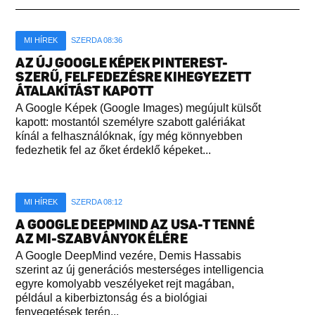
MI HÍREK
SZERDA 08:36
AZ ÚJ GOOGLE KÉPEK PINTEREST-
SZERŰ, FELFEDEZÉSRE KIHEGYEZETT
ÁTALAKÍTÁST KAPOTT
A Google Képek (Google Images) megújult külsőt
kapott: mostantól személyre szabott galériákat
kínál a felhasználóknak, így még könnyebben
fedezhetik fel az őket érdeklő képeket...
MI HÍREK
SZERDA 08:12
A GOOGLE DEEPMIND AZ USA-T TENNÉ
AZ MI-SZABVÁNYOK ÉLÉRE
A Google DeepMind vezére, Demis Hassabis
szerint az új generációs mesterséges intelligencia
egyre komolyabb veszélyeket rejt magában,
például a kiberbiztonság és a biológiai
fenyegetések terén...