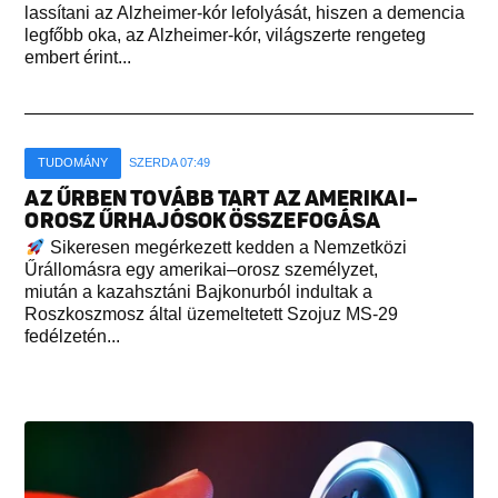
lassítani az Alzheimer-kór lefolyását, hiszen a demencia
legfőbb oka, az Alzheimer-kór, világszerte rengeteg
embert érint...
TUDOMÁNY
SZERDA 07:49
AZ ŰRBEN TOVÁBB TART AZ AMERIKAI–
OROSZ ŰRHAJÓSOK ÖSSZEFOGÁSA
Sikeresen megérkezett kedden a Nemzetközi
Űrállomásra egy amerikai–orosz személyzet,
miután a kazahsztáni Bajkonurból indultak a
Roszkoszmosz által üzemeltetett Szojuz MS-29
fedélzetén...