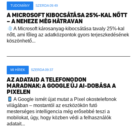
TUDOMÁNY
SZERDA 09:49
A MICROSOFT KIBOCSÁTÁSA 25%-KAL NŐTT
– A NEHEZE MÉG HÁTRAVAN
A Microsoft károsanyag-kibocsátása tavaly 25%-kal
nőtt, ami főleg az adatközpontok gyors terjeszkedésének
köszönhető...
MI HÍREK
SZERDA 09:37
AZ ADATAID A TELEFONODON
MARADNAK: A GOOGLE ÚJ AI-DOBÁSA A
PIXELEN
A Google ismét újat mutat a Pixel okostelefonok
világában – mostantól az eszközökön futó
mesterséges intelligencia még erősebbé teszi a
mobilokat, úgy, hogy közben védi a felhasználók
adatait...