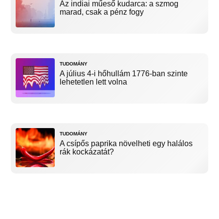
Az indiai műeső kudarca: a szmog
marad, csak a pénz fogy
TUDOMÁNY
A július 4-i hőhullám 1776-ban szinte
lehetetlen lett volna
TUDOMÁNY
A csípős paprika növelheti egy halálos
rák kockázatát?