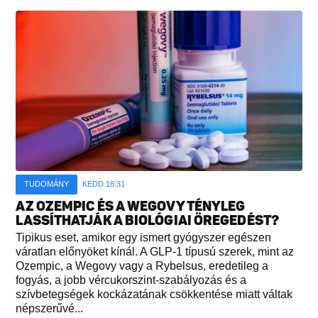
TUDOMÁNY
KEDD 18:31
AZ OZEMPIC ÉS A WEGOVY TÉNYLEG
LASSÍTHATJÁK A BIOLÓGIAI ÖREGEDÉST?
Tipikus eset, amikor egy ismert gyógyszer egészen
váratlan előnyöket kínál. A GLP-1 típusú szerek, mint az
Ozempic, a Wegovy vagy a Rybelsus, eredetileg a
fogyás, a jobb vércukorszint-szabályozás és a
szívbetegségek kockázatának csökkentése miatt váltak
népszerűvé...