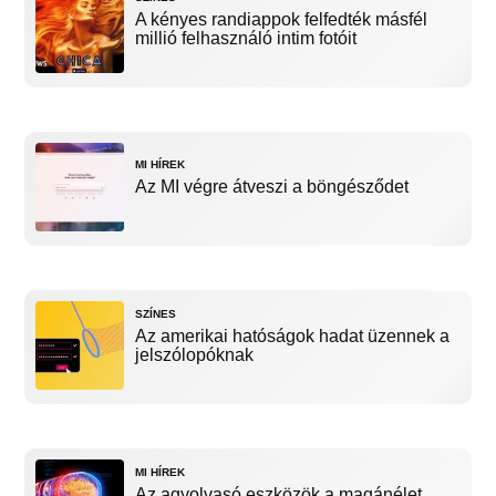
A kényes randiappok felfedték másfél
millió felhasználó intim fotóit
MI HÍREK
Az MI végre átveszi a böngésződet
SZÍNES
Az amerikai hatóságok hadat üzennek a
jelszólopóknak
MI HÍREK
Az agyolvasó eszközök a magánélet