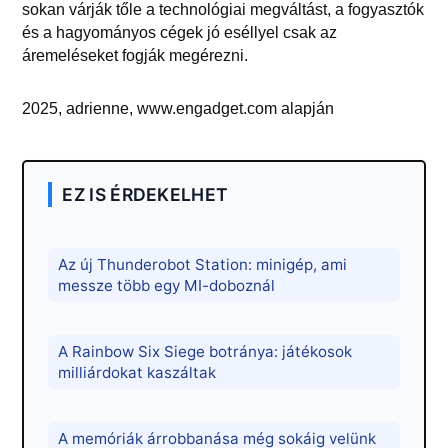
sokan várják tőle a technológiai megváltást, a fogyasztók
és a hagyományos cégek jó eséllyel csak az
áremeléseket fogják megérezni.
2025, adrienne, www.engadget.com alapján
EZ IS ÉRDEKELHET
Az új Thunderobot Station: minigép, ami
messze több egy MI-doboznál
A Rainbow Six Siege botránya: játékosok
milliárdokat kaszáltak
A memóriák árrobbanása még sokáig velünk