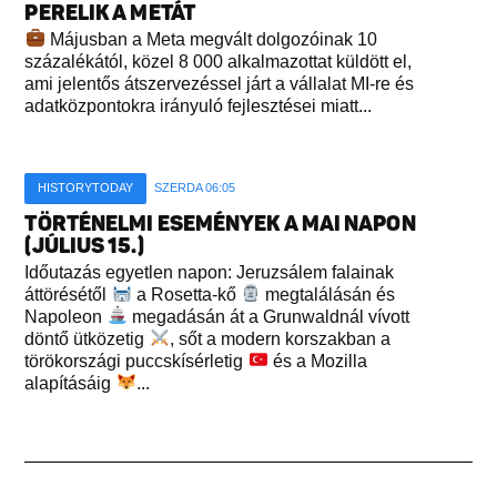
PERELIK A METÁT
Májusban a Meta megvált dolgozóinak 10
százalékától, közel 8 000 alkalmazottat küldött el,
ami jelentős átszervezéssel járt a vállalat MI-re és
adatközpontokra irányuló fejlesztései miatt...
HISTORYTODAY
SZERDA 06:05
TÖRTÉNELMI ESEMÉNYEK A MAI NAPON
(JÚLIUS 15.)
Időutazás egyetlen napon: Jeruzsálem falainak
áttörésétől
a Rosetta-kő
megtalálásán és
Napoleon
megadásán át a Grunwaldnál vívott
döntő ütközetig
, sőt a modern korszakban a
törökországi puccskísérletig
és a Mozilla
alapításáig
...