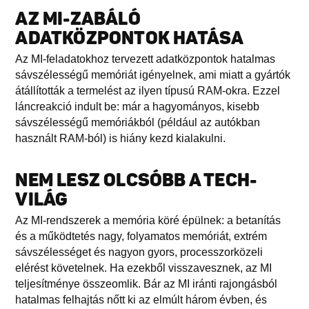
AZ MI-ZABÁLÓ
ADATKÖZPONTOK HATÁSA
Az MI-feladatokhoz tervezett adatközpontok hatalmas
sávszélességű memóriát igényelnek, ami miatt a gyártók
átállították a termelést az ilyen típusú RAM-okra. Ezzel
láncreakció indult be: már a hagyományos, kisebb
sávszélességű memóriákból (például az autókban
használt RAM-ból) is hiány kezd kialakulni.
NEM LESZ OLCSÓBB A TECH-
VILÁG
Az MI-rendszerek a memória köré épülnek: a betanítás
és a működtetés nagy, folyamatos memóriát, extrém
sávszélességet és nagyon gyors, processzorközeli
elérést követelnek. Ha ezekből visszavesznek, az MI
teljesítménye összeomlik. Bár az MI iránti rajongásból
hatalmas felhajtás nőtt ki az elmúlt három évben, és