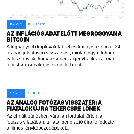
KRIPTÓ
KEDD 11:31
AZ INFLÁCIÓS ADAT ELŐTT MEGROGGYAN A
BITCOIN
A legnagyobb kriptovaluták teljesítménye az elmúlt 24
órában jelentősen visszaesett, miután egyre többen
valószínűsítik, hogy az amerikai jegybank akár már
júliusban kamatemelés mellett dönt...
SZÍNES
KEDD 11:02
AZ ANALÓG FOTÓZÁS VISSZATÉR: A
FIATALOK ÚJRA TEKERCSRE LŐNEK
Az elmúlt pár évben váratlan fordulat történt a
fotózás világában: a fiatal generáció újra felfedezte
a filmes fényképezőgépeket...