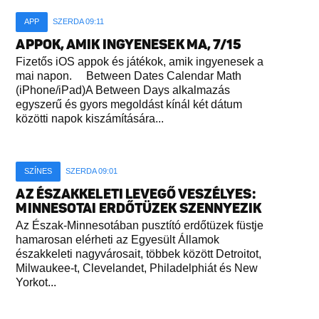
APP
SZERDA 09:11
APPOK, AMIK INGYENESEK MA, 7/15
Fizetős iOS appok és játékok, amik ingyenesek a
mai napon. Between Dates Calendar Math
(iPhone/iPad)A Between Days alkalmazás
egyszerű és gyors megoldást kínál két dátum
közötti napok kiszámítására...
SZÍNES
SZERDA 09:01
AZ ÉSZAKKELETI LEVEGŐ VESZÉLYES:
MINNESOTAI ERDŐTÜZEK SZENNYEZIK
Az Észak-Minnesotában pusztító erdőtüzek füstje
hamarosan elérheti az Egyesült Államok
északkeleti nagyvárosait, többek között Detroitot,
Milwaukee-t, Clevelandet, Philadelphiát és New
Yorkot...