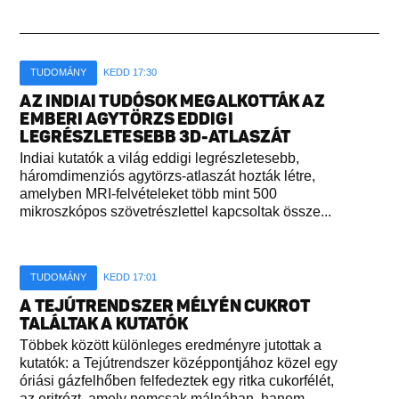
TUDOMÁNY
KEDD 17:30
AZ INDIAI TUDÓSOK MEGALKOTTÁK AZ
EMBERI AGYTÖRZS EDDIGI
LEGRÉSZLETESEBB 3D-ATLASZÁT
Indiai kutatók a világ eddigi legrészletesebb,
háromdimenziós agytörzs-atlaszát hozták létre,
amelyben MRI-felvételeket több mint 500
mikroszkópos szövetrészlettel kapcsoltak össze...
TUDOMÁNY
KEDD 17:01
A TEJÚTRENDSZER MÉLYÉN CUKROT
TALÁLTAK A KUTATÓK
Többek között különleges eredményre jutottak a
kutatók: a Tejútrendszer középpontjához közel egy
óriási gázfelhőben felfedeztek egy ritka cukorfélét,
az eritrózt, amely nemcsak málnában, hanem