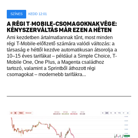
SZÍNES
KEDD 12:01
A RÉGI T‑MOBILE-CSOMAGOKNAK VÉGE:
KÉNYSZERVÁLTÁS MÁR EZEN A HÉTEN
Ami kezdetben ártalmatlannak tűnt, most minden
régi T-Mobile-előfizető számára valódi változás: a
társaság e héttől kezdve automatikusan átsorolja a
10–15 éves tarifákat – például a Simple Choice, T-
Mobile One, One Plus, a Magenta családhoz
tartozó, valamint a Sprintből áthozott régi
csomagokat – modernebb tarifákra...