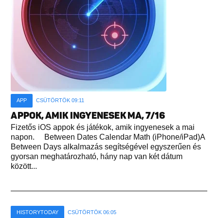
APP
CSÜTÖRTÖK 09:11
APPOK, AMIK INGYENESEK MA, 7/16
Fizetős iOS appok és játékok, amik ingyenesek a mai
napon. Between Dates Calendar Math (iPhone/iPad)A
Between Days alkalmazás segítségével egyszerűen és
gyorsan meghatározható, hány nap van két dátum
között...
HISTORYTODAY
CSÜTÖRTÖK 06:05