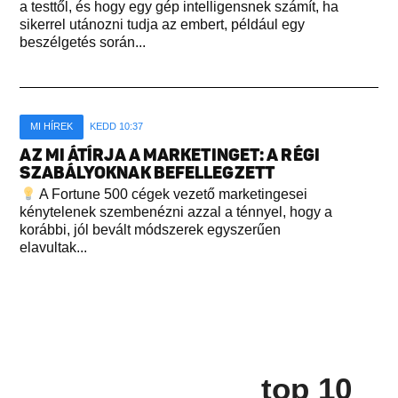
a testtől, és hogy egy gép intelligensnek számít, ha
sikerrel utánozni tudja az embert, például egy
beszélgetés során...
MI HÍREK
KEDD 10:37
AZ MI ÁTÍRJA A MARKETINGET: A RÉGI
SZABÁLYOKNAK BEFELLEGZETT
A Fortune 500 cégek vezető marketingesei
kénytelenek szembenézni azzal a ténnyel, hogy a
korábbi, jól bevált módszerek egyszerűen
elavultak...
top 10