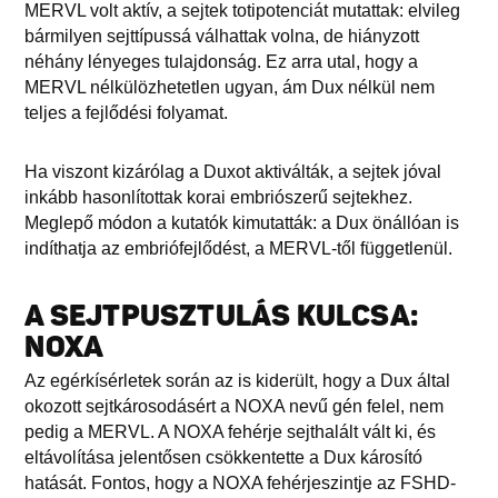
MERVL volt aktív, a sejtek totipotenciát mutattak: elvileg
bármilyen sejttípussá válhattak volna, de hiányzott
néhány lényeges tulajdonság. Ez arra utal, hogy a
MERVL nélkülözhetetlen ugyan, ám Dux nélkül nem
teljes a fejlődési folyamat.
Ha viszont kizárólag a Duxot aktiválták, a sejtek jóval
inkább hasonlítottak korai embriószerű sejtekhez.
Meglepő módon a kutatók kimutatták: a Dux önállóan is
indíthatja az embriófejlődést, a MERVL-től függetlenül.
A SEJTPUSZTULÁS KULCSA:
NOXA
Az egérkísérletek során az is kiderült, hogy a Dux által
okozott sejtkárosodásért a NOXA nevű gén felel, nem
pedig a MERVL. A NOXA fehérje sejthalált vált ki, és
eltávolítása jelentősen csökkentette a Dux károsító
hatását. Fontos, hogy a NOXA fehérjeszintje az FSHD-