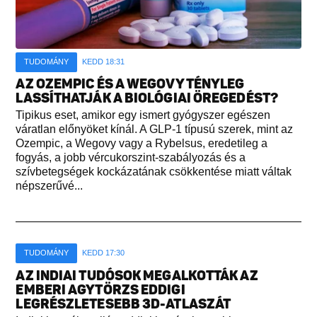
TUDOMÁNY
KEDD 18:31
AZ OZEMPIC ÉS A WEGOVY TÉNYLEG
LASSÍTHATJÁK A BIOLÓGIAI ÖREGEDÉST?
Tipikus eset, amikor egy ismert gyógyszer egészen
váratlan előnyöket kínál. A GLP-1 típusú szerek, mint az
Ozempic, a Wegovy vagy a Rybelsus, eredetileg a
fogyás, a jobb vércukorszint-szabályozás és a
szívbetegségek kockázatának csökkentése miatt váltak
népszerűvé...
TUDOMÁNY
KEDD 17:30
AZ INDIAI TUDÓSOK MEGALKOTTÁK AZ
EMBERI AGYTÖRZS EDDIGI
LEGRÉSZLETESEBB 3D-ATLASZÁT