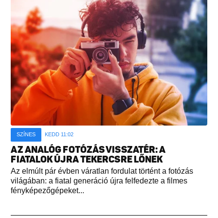
SZÍNES
KEDD 11:02
AZ ANALÓG FOTÓZÁS VISSZATÉR: A
FIATALOK ÚJRA TEKERCSRE LŐNEK
Az elmúlt pár évben váratlan fordulat történt a fotózás
világában: a fiatal generáció újra felfedezte a filmes
fényképezőgépeket...