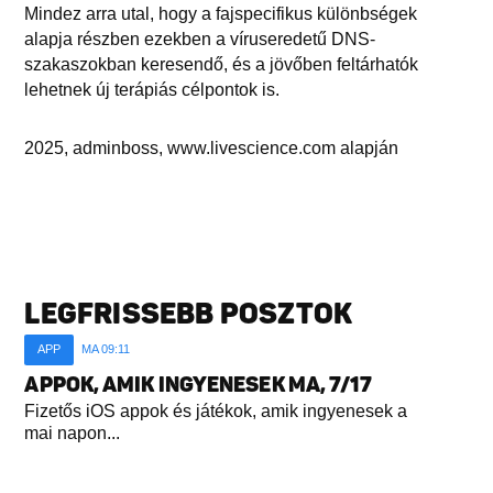
Mindez arra utal, hogy a fajspecifikus különbségek
alapja részben ezekben a víruseredetű DNS-
szakaszokban keresendő, és a jövőben feltárhatók
lehetnek új terápiás célpontok is.
2025, adminboss, www.livescience.com alapján
LEGFRISSEBB POSZTOK
APP
MA 09:11
APPOK, AMIK INGYENESEK MA, 7/17
Fizetős iOS appok és játékok, amik ingyenesek a
mai napon...