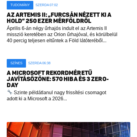
TUDOMÁNY
SZERDA 07:02
AZ ARTEMIS II: „FURCSÁN NÉZETT KI A
HOLD” 250 EZER MÉRFÖLDRŐL
Április 6-án négy űrhajós indult el az Artemis II
misszió keretében az Orion űrhajóval, és körülbelül
40 percig teljesen eltűntek a Föld látóteréből...
SZÍNES
SZERDA 06:38
A MICROSOFT REKORDMÉRETŰ
JAVÍTÁSÖZÖNE: 570 HIBA ÉS 3 ZERO-
DAY
Szinte példátlanul nagy frissítési csomagot
adott ki a Microsoft a 2026...