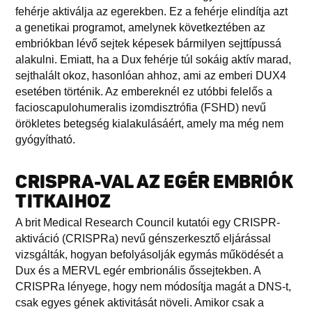
fehérje aktiválja az egerekben. Ez a fehérje elindítja azt
a genetikai programot, amelynek következtében az
embriókban lévő sejtek képesek bármilyen sejttípussá
alakulni. Emiatt, ha a Dux fehérje túl sokáig aktív marad,
sejthalált okoz, hasonlóan ahhoz, ami az emberi DUX4
esetében történik. Az embereknél ez utóbbi felelős a
facioscapulohumeralis izomdisztrófia (FSHD) nevű
örökletes betegség kialakulásáért, amely ma még nem
gyógyítható.
CRISPRA-VAL AZ EGÉR EMBRIÓK
TITKAIHOZ
A brit Medical Research Council kutatói egy CRISPR-
aktiváció (CRISPRa) nevű génszerkesztő eljárással
vizsgálták, hogyan befolyásolják egymás működését a
Dux és a MERVL egér embrionális őssejtekben. A
CRISPRa lényege, hogy nem módosítja magát a DNS-t,
csak egyes gének aktivitását növeli. Amikor csak a