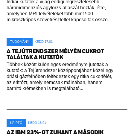
Indiai kutatók a világ eddigi legrészletesebb,
háromdimenziós agytörzs-atlaszát hozták létre,
amelyben MRI-felvételeket több mint 500
mikroszkópos szövetrészlettel kapcsoltak össze...
TUDOMÁNY
KEDD 17:01
A TEJÚTRENDSZER MÉLYÉN CUKROT
TALÁLTAK A KUTATÓK
Többek között különleges eredményre jutottak a
kutatók: a Tejútrendszer középpontjához közel egy
óriási gázfelhőben felfedeztek egy ritka cukorfélét,
az eritrózt, amely nemcsak málnában, hanem
barnító krémekben is megtalálható...
KRIPTÓ
KEDD 16:01
AZ IBM 23%-OT ZUHANT A MÁSODIK