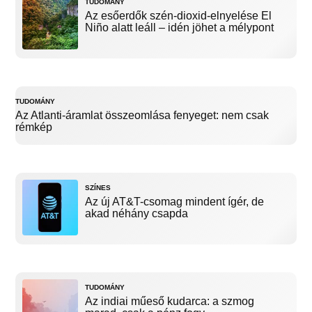
TUDOMÁNY
Az esőerdők szén-dioxid-elnyelése El
Niño alatt leáll – idén jöhet a mélypont
TUDOMÁNY
Az Atlanti-áramlat összeomlása fenyeget: nem csak
rémkép
SZÍNES
Az új AT&T-csomag mindent ígér, de
akad néhány csapda
TUDOMÁNY
Az indiai műeső kudarca: a szmog