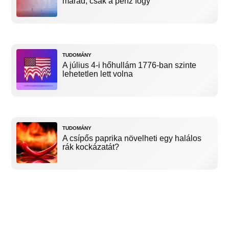
marad, csak a pénz fogy
TUDOMÁNY
A július 4-i hőhullám 1776-ban szinte
lehetetlen lett volna
TUDOMÁNY
A csípős paprika növelheti egy halálos
rák kockázatát?