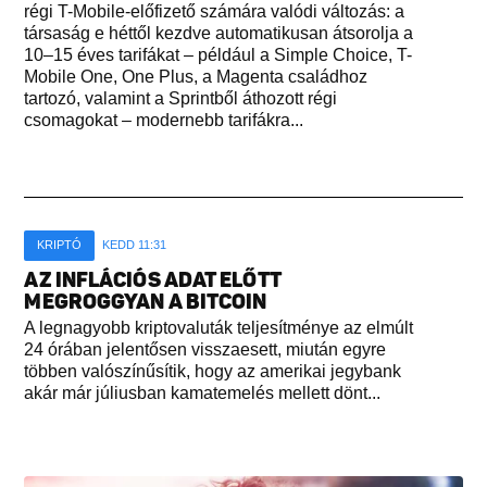
régi T-Mobile-előfizető számára valódi változás: a
társaság e héttől kezdve automatikusan átsorolja a
10–15 éves tarifákat – például a Simple Choice, T-
Mobile One, One Plus, a Magenta családhoz
tartozó, valamint a Sprintből áthozott régi
csomagokat – modernebb tarifákra...
KRIPTÓ
KEDD 11:31
AZ INFLÁCIÓS ADAT ELŐTT
MEGROGGYAN A BITCOIN
A legnagyobb kriptovaluták teljesítménye az elmúlt
24 órában jelentősen visszaesett, miután egyre
többen valószínűsítik, hogy az amerikai jegybank
akár már júliusban kamatemelés mellett dönt...