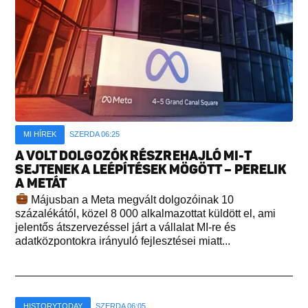
MI HÍREK
SZERDA 06:25
A VOLT DOLGOZÓK RÉSZREHAJLÓ MI-T
SEJTENEK A LEÉPÍTÉSEK MÖGÖTT – PERELIK
A METÁT
Májusban a Meta megvált dolgozóinak 10
százalékától, közel 8 000 alkalmazottat küldött el, ami
jelentős átszervezéssel járt a vállalat MI-re és
adatközpontokra irányuló fejlesztései miatt...
HISTORYTODAY
SZERDA 06:05