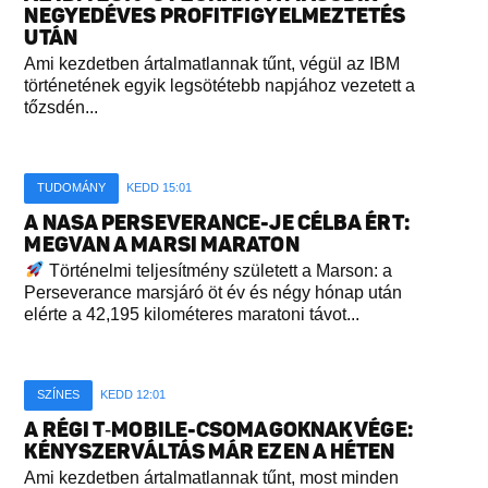
NEGYEDÉVES PROFITFIGYELMEZTETÉS
UTÁN
Ami kezdetben ártalmatlannak tűnt, végül az IBM
történetének egyik legsötétebb napjához vezetett a
tőzsdén...
TUDOMÁNY
KEDD 15:01
A NASA PERSEVERANCE-JE CÉLBA ÉRT:
MEGVAN A MARSI MARATON
Történelmi teljesítmény született a Marson: a
Perseverance marsjáró öt év és négy hónap után
elérte a 42,195 kilométeres maratoni távot...
SZÍNES
KEDD 12:01
A RÉGI T‑MOBILE-CSOMAGOKNAK VÉGE:
KÉNYSZERVÁLTÁS MÁR EZEN A HÉTEN
Ami kezdetben ártalmatlannak tűnt, most minden