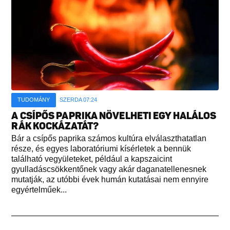
TUDOMÁNY
SZERDA 07:24
A CSÍPŐS PAPRIKA NÖVELHETI EGY HALÁLOS
RÁK KOCKÁZATÁT?
Bár a csípős paprika számos kultúra elválaszthatatlan
része, és egyes laboratóriumi kísérletek a bennük
található vegyületeket, például a kapszaicint
gyulladáscsökkentőnek vagy akár daganatellenesnek
mutatják, az utóbbi évek humán kutatásai nem ennyire
egyértelműek...