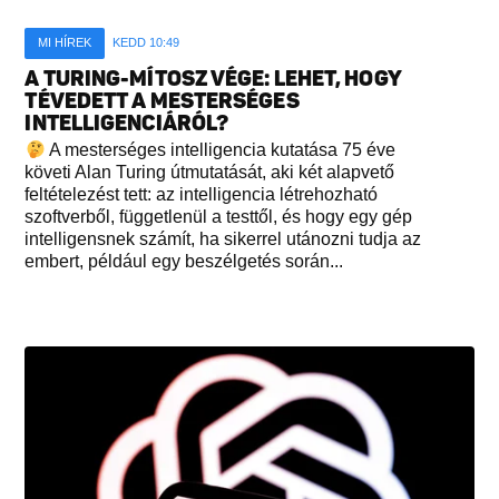
MI HÍREK
KEDD 10:49
A TURING-MÍTOSZ VÉGE: LEHET, HOGY
TÉVEDETT A MESTERSÉGES
INTELLIGENCIÁRÓL?
A mesterséges intelligencia kutatása 75 éve
követi Alan Turing útmutatását, aki két alapvető
feltételezést tett: az intelligencia létrehozható
szoftverből, függetlenül a testtől, és hogy egy gép
intelligensnek számít, ha sikerrel utánozni tudja az
embert, például egy beszélgetés során...