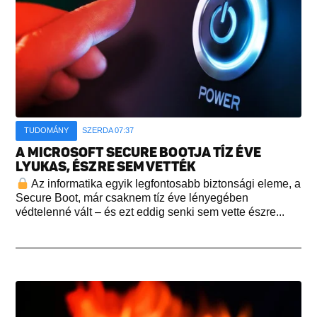
TUDOMÁNY
SZERDA 07:37
A MICROSOFT SECURE BOOTJA TÍZ ÉVE
LYUKAS, ÉSZRE SEM VETTÉK
Az informatika egyik legfontosabb biztonsági eleme, a
Secure Boot, már csaknem tíz éve lényegében
védtelenné vált – és ezt eddig senki sem vette észre...