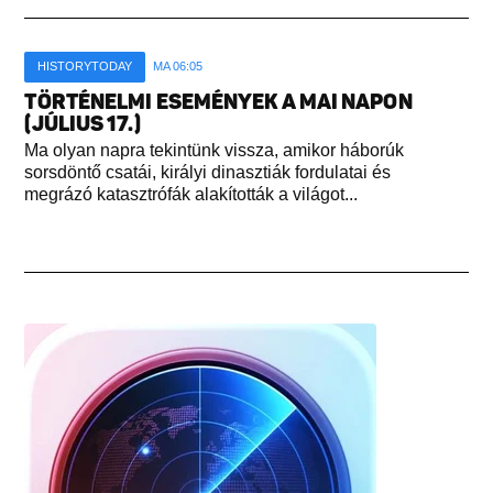
HISTORYTODAY
MA 06:05
TÖRTÉNELMI ESEMÉNYEK A MAI NAPON
(JÚLIUS 17.)
Ma olyan napra tekintünk vissza, amikor háborúk
sorsdöntő csatái, királyi dinasztiák fordulatai és
megrázó katasztrófák alakították a világot...