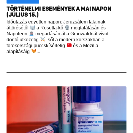
TÖRTÉNELMI ESEMÉNYEK A MAI NAPON
(JÚLIUS 15.)
Időutazás egyetlen napon: Jeruzsálem falainak
áttörésétől
a Rosetta-kő
megtalálásán és
Napoleon
megadásán át a Grunwaldnál vívott
döntő ütközetig
, sőt a modern korszakban a
törökországi puccskísérletig
és a Mozilla
alapításáig
...