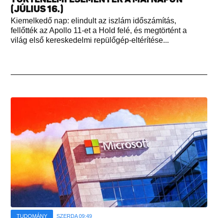
(JÚLIUS 16.)
Kiemelkedő nap: elindult az iszlám időszámítás,
fellőtték az Apollo 11-et a Hold felé, és megtörtént a
világ első kereskedelmi repülőgép-eltérítése...
TUDOMÁNY
SZERDA 09:49