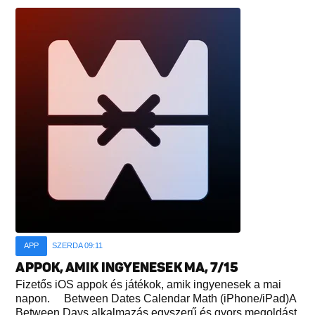
APP
SZERDA 09:11
APPOK, AMIK INGYENESEK MA, 7/15
Fizetős iOS appok és játékok, amik ingyenesek a mai
napon. Between Dates Calendar Math (iPhone/iPad)A
Between Days alkalmazás egyszerű és gyors megoldást