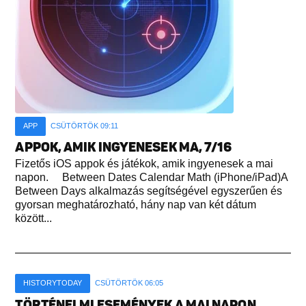
APP
CSÜTÖRTÖK 09:11
APPOK, AMIK INGYENESEK MA, 7/16
Fizetős iOS appok és játékok, amik ingyenesek a mai
napon. Between Dates Calendar Math (iPhone/iPad)A
Between Days alkalmazás segítségével egyszerűen és
gyorsan meghatározható, hány nap van két dátum
között...
HISTORYTODAY
CSÜTÖRTÖK 06:05
TÖRTÉNELMI ESEMÉNYEK A MAI NAPON