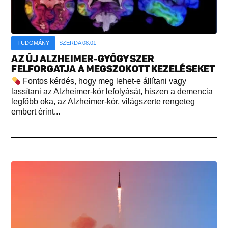
TUDOMÁNY
SZERDA 08:01
AZ ÚJ ALZHEIMER-GYÓGYSZER
FELFORGATJA A MEGSZOKOTT KEZELÉSEKET
Fontos kérdés, hogy meg lehet-e állítani vagy
lassítani az Alzheimer-kór lefolyását, hiszen a demencia
legfőbb oka, az Alzheimer-kór, világszerte rengeteg
embert érint...