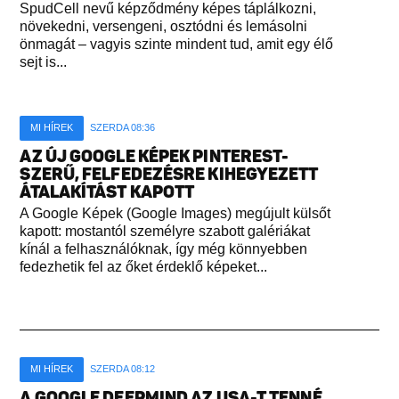
SpudCell nevű képződmény képes táplálkozni,
növekedni, versengeni, osztódni és lemásolni
önmagát – vagyis szinte mindent tud, amit egy élő
sejt is...
MI HÍREK
SZERDA 08:36
AZ ÚJ GOOGLE KÉPEK PINTEREST-
SZERŰ, FELFEDEZÉSRE KIHEGYEZETT
ÁTALAKÍTÁST KAPOTT
A Google Képek (Google Images) megújult külsőt
kapott: mostantól személyre szabott galériákat
kínál a felhasználóknak, így még könnyebben
fedezhetik fel az őket érdeklő képeket...
MI HÍREK
SZERDA 08:12
A GOOGLE DEEPMIND AZ USA-T TENNÉ