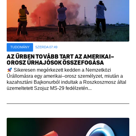
TUDOMÁNY
SZERDA 07:49
AZ ŰRBEN TOVÁBB TART AZ AMERIKAI–
OROSZ ŰRHAJÓSOK ÖSSZEFOGÁSA
Sikeresen megérkezett kedden a Nemzetközi
Űrállomásra egy amerikai–orosz személyzet, miután a
kazahsztáni Bajkonurból indultak a Roszkoszmosz által
üzemeltetett Szojuz MS-29 fedélzetén...