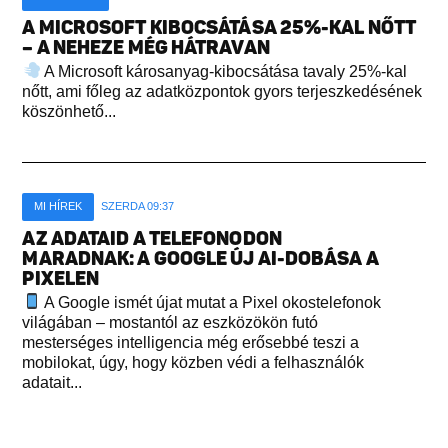
A MICROSOFT KIBOCSÁTÁSA 25%-KAL NŐTT
– A NEHEZE MÉG HÁTRAVAN
A Microsoft károsanyag-kibocsátása tavaly 25%-kal
nőtt, ami főleg az adatközpontok gyors terjeszkedésének
köszönhető...
MI HÍREK
SZERDA 09:37
AZ ADATAID A TELEFONODON
MARADNAK: A GOOGLE ÚJ AI-DOBÁSA A
PIXELEN
A Google ismét újat mutat a Pixel okostelefonok
világában – mostantól az eszközökön futó
mesterséges intelligencia még erősebbé teszi a
mobilokat, úgy, hogy közben védi a felhasználók
adatait...