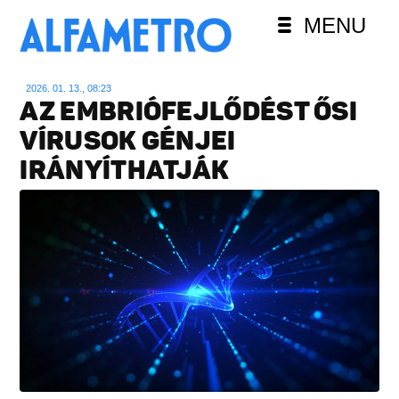
MENU
2026. 01. 13., 08:23
AZ EMBRIÓFEJLŐDÉST ŐSI
VÍRUSOK GÉNJEI
IRÁNYÍTHATJÁK