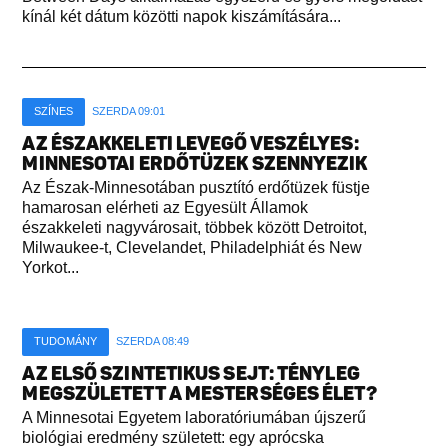
kínál két dátum közötti napok kiszámítására...
SZÍNES
SZERDA 09:01
AZ ÉSZAKKELETI LEVEGŐ VESZÉLYES:
MINNESOTAI ERDŐTÜZEK SZENNYEZIK
Az Észak-Minnesotában pusztító erdőtüzek füstje
hamarosan elérheti az Egyesült Államok
északkeleti nagyvárosait, többek között Detroitot,
Milwaukee-t, Clevelandet, Philadelphiát és New
Yorkot...
TUDOMÁNY
SZERDA 08:49
AZ ELSŐ SZINTETIKUS SEJT: TÉNYLEG
MEGSZÜLETETT A MESTERSÉGES ÉLET?
A Minnesotai Egyetem laboratóriumában újszerű
biológiai eredmény született: egy aprócska