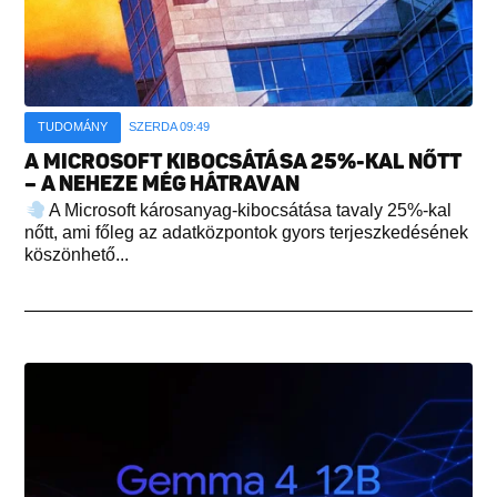
TUDOMÁNY
SZERDA 09:49
A MICROSOFT KIBOCSÁTÁSA 25%-KAL NŐTT
– A NEHEZE MÉG HÁTRAVAN
A Microsoft károsanyag-kibocsátása tavaly 25%-kal
nőtt, ami főleg az adatközpontok gyors terjeszkedésének
köszönhető...