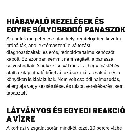
HIÁBAVALÓ KEZELÉSEK ÉS
EGYRE SÚLYOSBODÓ PANASZOK
A tünetek megjelenése után helyi rendelőjében kezelni
próbálták, ahol ekcémaszerű elváltozást
diagnosztizáltak, és erős, retinoid-tartalmú kenőcsöt
kapott. Ez azonban semmit nem segített, a panaszai
súlyosbodtak. A helyzet súlyát mutatja, hogy másfél év
alatt a kitapintható bőrelváltozások már a csuklóin és a
könyökén is kialakultak. Nem volt családi halmozódás,
allergiája vagy kézsérülése, és túlzott verejtékezést sem
tapasztalt.
LÁTVÁNYOS ÉS EGYEDI REAKCIÓ
A VÍZRE
A kórházi vizsgálat során mindkét kezét 10 percre vízbe