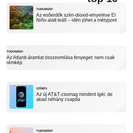
TUDOMÁNY
Az esőerdők szén-dioxid-elnyelése El
Niño alatt leáll – idén jöhet a mélypont
TUDOMÁNY
Az Atlanti-áramlat összeomlása fenyeget: nem csak
rémkép
SZÍNES
Az új AT&T-csomag mindent ígér, de
akad néhány csapda
TUDOMÁNY