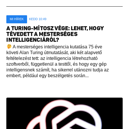
MI HÍREK
KEDD 10:49
A TURING-MÍTOSZ VÉGE: LEHET, HOGY
TÉVEDETT A MESTERSÉGES
INTELLIGENCIÁRÓL?
A mesterséges intelligencia kutatása 75 éve
követi Alan Turing útmutatását, aki két alapvető
feltételezést tett: az intelligencia létrehozható
szoftverből, függetlenül a testtől, és hogy egy gép
intelligensnek számít, ha sikerrel utánozni tudja az
embert, például egy beszélgetés során...