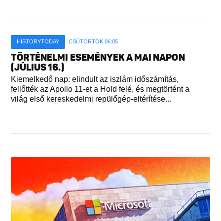
HISTORYTODAY
CSÜTÖRTÖK 06:05
TÖRTÉNELMI ESEMÉNYEK A MAI NAPON
(JÚLIUS 16.)
Kiemelkedő nap: elindult az iszlám időszámítás,
fellőtték az Apollo 11-et a Hold felé, és megtörtént a
világ első kereskedelmi repülőgép-eltérítése...