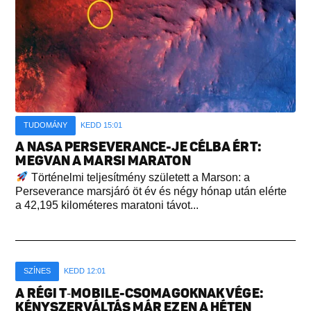
TUDOMÁNY
KEDD 15:01
A NASA PERSEVERANCE-JE CÉLBA ÉRT:
MEGVAN A MARSI MARATON
Történelmi teljesítmény született a Marson: a
Perseverance marsjáró öt év és négy hónap után elérte
a 42,195 kilométeres maratoni távot...
SZÍNES
KEDD 12:01
A RÉGI T‑MOBILE-CSOMAGOKNAK VÉGE:
KÉNYSZERVÁLTÁS MÁR EZEN A HÉTEN