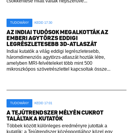
csökkentése miatt váltak népszerűvé...
TUDOMÁNY
KEDD 17:30
AZ INDIAI TUDÓSOK MEGALKOTTÁK AZ
EMBERI AGYTÖRZS EDDIGI
LEGRÉSZLETESEBB 3D-ATLASZÁT
Indiai kutatók a világ eddigi legrészletesebb,
háromdimenziós agytörzs-atlaszát hozták létre,
amelyben MRI-felvételeket több mint 500
mikroszkópos szövetrészlettel kapcsoltak össze...
TUDOMÁNY
KEDD 17:01
A TEJÚTRENDSZER MÉLYÉN CUKROT
TALÁLTAK A KUTATÓK
Többek között különleges eredményre jutottak a
kutatók: a Tejútrendszer középpontjához közel egy