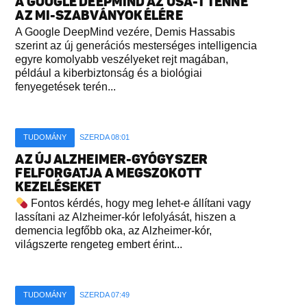
A GOOGLE DEEPMIND AZ USA-T TENNÉ
AZ MI-SZABVÁNYOK ÉLÉRE
A Google DeepMind vezére, Demis Hassabis
szerint az új generációs mesterséges intelligencia
egyre komolyabb veszélyeket rejt magában,
például a kiberbiztonság és a biológiai
fenyegetések terén...
TUDOMÁNY
SZERDA 08:01
AZ ÚJ ALZHEIMER-GYÓGYSZER
FELFORGATJA A MEGSZOKOTT
KEZELÉSEKET
Fontos kérdés, hogy meg lehet-e állítani vagy
lassítani az Alzheimer-kór lefolyását, hiszen a
demencia legfőbb oka, az Alzheimer-kór,
világszerte rengeteg embert érint...
TUDOMÁNY
SZERDA 07:49