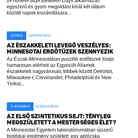
(iPhone/iPad)A Between Days alkalmazás
egyszerű és gyors megoldást kínál két dátum
közötti napok kiszámítására...
SZÍNES
SZERDA 09:01
AZ ÉSZAKKELETI LEVEGŐ VESZÉLYES:
MINNESOTAI ERDŐTÜZEK SZENNYEZIK
Az Észak-Minnesotában pusztító erdőtüzek füstje
hamarosan elérheti az Egyesült Államok
északkeleti nagyvárosait, többek között Detroitot,
Milwaukee-t, Clevelandet, Philadelphiát és New
Yorkot...
TUDOMÁNY
SZERDA 08:49
AZ ELSŐ SZINTETIKUS SEJT: TÉNYLEG
MEGSZÜLETETT A MESTERSÉGES ÉLET?
A Minnesotai Egyetem laboratóriumában újszerű
biológiai eredmény született: egy aprócska