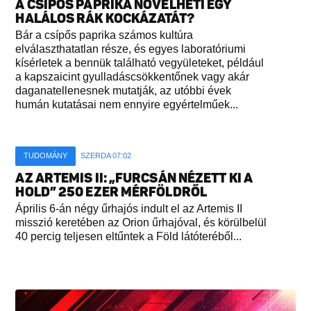
A CSÍPŐS PAPRIKA NÖVELHETI EGY
HALÁLOS RÁK KOCKÁZATÁT?
Bár a csípős paprika számos kultúra
elválaszthatatlan része, és egyes laboratóriumi
kísérletek a bennük található vegyületeket, például
a kapszaicint gyulladáscsökkentőnek vagy akár
daganatellenesnek mutatják, az utóbbi évek
humán kutatásai nem ennyire egyértelműek...
TUDOMÁNY
SZERDA 07:02
AZ ARTEMIS II: „FURCSÁN NÉZETT KI A
HOLD” 250 EZER MÉRFÖLDRŐL
Április 6-án négy űrhajós indult el az Artemis II
misszió keretében az Orion űrhajóval, és körülbelül
40 percig teljesen eltűntek a Föld látóteréből...