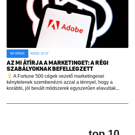
MI HÍREK
KEDD 10:37
AZ MI ÁTÍRJA A MARKETINGET: A RÉGI
SZABÁLYOKNAK BEFELLEGZETT
A Fortune 500 cégek vezető marketingesei
kénytelenek szembenézni azzal a ténnyel, hogy a
korábbi, jól bevált módszerek egyszerűen elavultak...
top 10