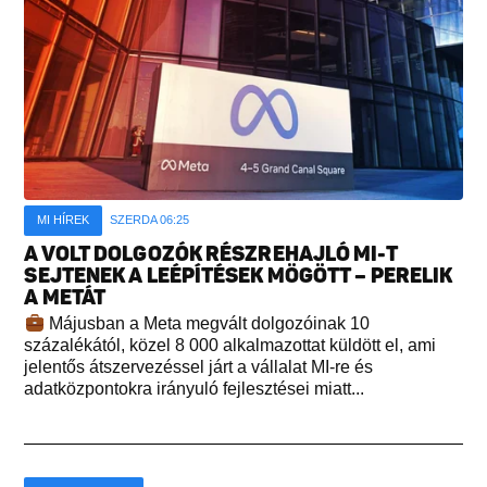
MI HÍREK
SZERDA 06:25
A VOLT DOLGOZÓK RÉSZREHAJLÓ MI-T
SEJTENEK A LEÉPÍTÉSEK MÖGÖTT – PERELIK
A METÁT
Májusban a Meta megvált dolgozóinak 10
százalékától, közel 8 000 alkalmazottat küldött el, ami
jelentős átszervezéssel járt a vállalat MI-re és
adatközpontokra irányuló fejlesztései miatt...