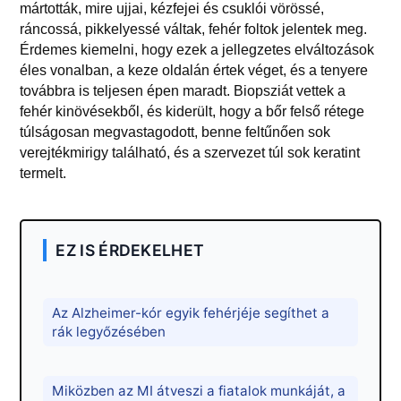
mártották, mire ujjai, kézfejei és csuklói vörössé,
ráncossá, pikkelyessé váltak, fehér foltok jelentek meg.
Érdemes kiemelni, hogy ezek a jellegzetes elváltozások
éles vonalban, a keze oldalán értek véget, és a tenyere
továbbra is teljesen épen maradt. Biopsziát vettek a
fehér kinövésekből, és kiderült, hogy a bőr felső rétege
túlságosan megvastagodott, benne feltűnően sok
verejtékmirigy található, és a szervezet túl sok keratint
termelt.
EZ IS ÉRDEKELHET
Az Alzheimer-kór egyik fehérjéje segíthet a
rák legyőzésében
Miközben az MI átveszi a fiatalok munkáját, a