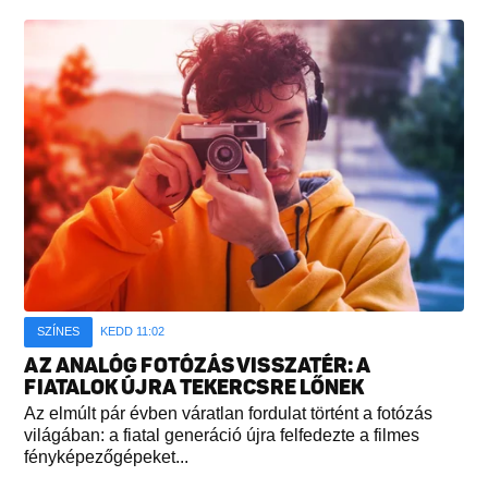
SZÍNES
KEDD 11:02
AZ ANALÓG FOTÓZÁS VISSZATÉR: A
FIATALOK ÚJRA TEKERCSRE LŐNEK
Az elmúlt pár évben váratlan fordulat történt a fotózás
világában: a fiatal generáció újra felfedezte a filmes
fényképezőgépeket...