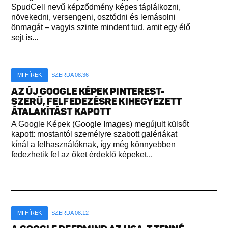
SpudCell nevű képződmény képes táplálkozni,
növekedni, versengeni, osztódni és lemásolni
önmagát – vagyis szinte mindent tud, amit egy élő
sejt is...
MI HÍREK
SZERDA 08:36
AZ ÚJ GOOGLE KÉPEK PINTEREST-
SZERŰ, FELFEDEZÉSRE KIHEGYEZETT
ÁTALAKÍTÁST KAPOTT
A Google Képek (Google Images) megújult külsőt
kapott: mostantól személyre szabott galériákat
kínál a felhasználóknak, így még könnyebben
fedezhetik fel az őket érdeklő képeket...
MI HÍREK
SZERDA 08:12