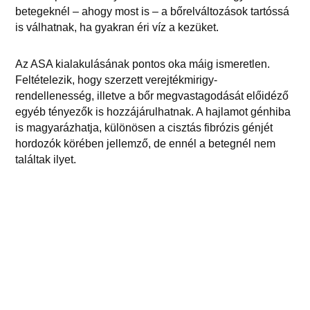
betegeknél – ahogy most is – a bőrelváltozások tartóssá
is válhatnak, ha gyakran éri víz a kezüket.
Az ASA kialakulásának pontos oka máig ismeretlen.
Feltételezik, hogy szerzett verejtékmirigy-
rendellenesség, illetve a bőr megvastagodását előidéző
egyéb tényezők is hozzájárulhatnak. A hajlamot génhiba
is magyarázhatja, különösen a cisztás fibrózis génjét
hordozók körében jellemző, de ennél a betegnél nem
találtak ilyet.