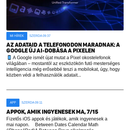
MI HÍREK
SZERDA 09:37
AZ ADATAID A TELEFONODON MARADNAK: A
GOOGLE ÚJ AI-DOBÁSA A PIXELEN
A Google ismét újat mutat a Pixel okostelefonok
világában – mostantól az eszközökön futó mesterséges
intelligencia még erősebbé teszi a mobilokat, úgy, hogy
közben védi a felhasználók adatait...
APP
SZERDA 09:11
APPOK, AMIK INGYENESEK MA, 7/15
Fizetős iOS appok és játékok, amik ingyenesek a
mai napon. Between Dates Calendar Math