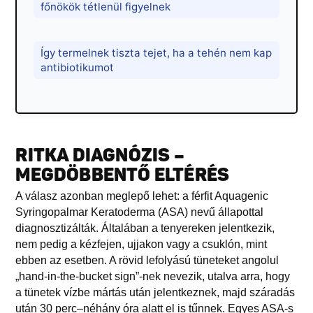
főnökök tétlenül figyelnek
Így termelnek tiszta tejet, ha a tehén nem kap
antibiotikumot
RITKA DIAGNÓZIS –
MEGDÖBBENTŐ ELTÉRÉS
A válasz azonban meglepő lehet: a férfit Aquagenic
Syringopalmar Keratoderma (ASA) nevű állapottal
diagnosztizálták. Általában a tenyereken jelentkezik,
nem pedig a kézfejen, ujjakon vagy a csuklón, mint
ebben az esetben. A rövid lefolyású tüneteket angolul
„hand-in-the-bucket sign”-nek nevezik, utalva arra, hogy
a tünetek vízbe mártás után jelentkeznek, majd száradás
után 30 perc–néhány óra alatt el is tűnnek. Egyes ASA-s