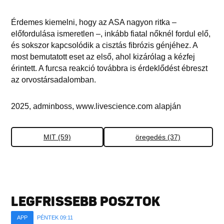
Érdemes kiemelni, hogy az ASA nagyon ritka –
előfordulása ismeretlen –, inkább fiatal nőknél fordul elő,
és sokszor kapcsolódik a cisztás fibrózis génjéhez. A
most bemutatott eset az első, ahol kizárólag a kézfej
érintett. A furcsa reakció továbbra is érdeklődést ébreszt
az orvostársadalomban.
2025, adminboss, www.livescience.com alapján
MIT (59)
öregedés (37)
LEGFRISSEBB POSZTOK
APP
PÉNTEK 09:11