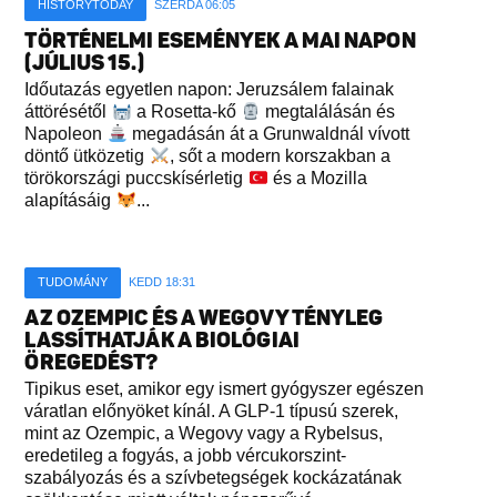
HISTORYTODAY
SZERDA 06:05
TÖRTÉNELMI ESEMÉNYEK A MAI NAPON
(JÚLIUS 15.)
Időutazás egyetlen napon: Jeruzsálem falainak
áttörésétől
a Rosetta-kő
megtalálásán és
Napoleon
megadásán át a Grunwaldnál vívott
döntő ütközetig
, sőt a modern korszakban a
törökországi puccskísérletig
és a Mozilla
alapításáig
...
TUDOMÁNY
KEDD 18:31
AZ OZEMPIC ÉS A WEGOVY TÉNYLEG
LASSÍTHATJÁK A BIOLÓGIAI
ÖREGEDÉST?
Tipikus eset, amikor egy ismert gyógyszer egészen
váratlan előnyöket kínál. A GLP-1 típusú szerek,
mint az Ozempic, a Wegovy vagy a Rybelsus,
eredetileg a fogyás, a jobb vércukorszint-
szabályozás és a szívbetegségek kockázatának