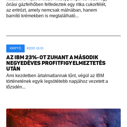
óriási gázfelhőben felfedeztek egy ritka cukorfélét,
az eritrózt, amely nemcsak málnában, hanem
barnító krémekben is megtalálható...
KRIPTÓ
KEDD 16:01
AZ IBM 23%-OT ZUHANT A MÁSODIK
NEGYEDÉVES PROFITFIGYELMEZTETÉS
UTÁN
Ami kezdetben ártalmatlannak tűnt, végül az IBM
történetének egyik legsötétebb napjához vezetett a
tőzsdén...