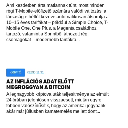
Ami kezdetben ártalmatlannak tűnt, most minden
régi T-Mobile-előfizető számára valódi változás: a
társaság e héttől kezdve automatikusan átsorolja a
10–15 éves tarifákat – például a Simple Choice, T-
Mobile One, One Plus, a Magenta családhoz
tartozó, valamint a Sprintből áthozott régi
csomagokat – modernebb tarifákra...
KRIPTÓ
KEDD 11:31
AZ INFLÁCIÓS ADAT ELŐTT
MEGROGGYAN A BITCOIN
A legnagyobb kriptovaluták teljesítménye az elmúlt
24 órában jelentősen visszaesett, miután egyre
többen valószínűsítik, hogy az amerikai jegybank
akár már júliusban kamatemelés mellett dönt...