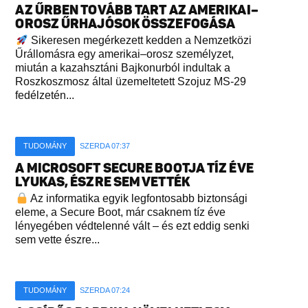
AZ ŰRBEN TOVÁBB TART AZ AMERIKAI–
OROSZ ŰRHAJÓSOK ÖSSZEFOGÁSA
Sikeresen megérkezett kedden a Nemzetközi
Űrállomásra egy amerikai–orosz személyzet,
miután a kazahsztáni Bajkonurból indultak a
Roszkoszmosz által üzemeltetett Szojuz MS-29
fedélzetén...
TUDOMÁNY
SZERDA 07:37
A MICROSOFT SECURE BOOTJA TÍZ ÉVE
LYUKAS, ÉSZRE SEM VETTÉK
Az informatika egyik legfontosabb biztonsági
eleme, a Secure Boot, már csaknem tíz éve
lényegében védtelenné vált – és ezt eddig senki
sem vette észre...
TUDOMÁNY
SZERDA 07:24