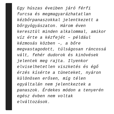
Egy húszas éveiben járó férfi
furcsa és megmagyarázhatatlan
kézbőrpanaszokkal jelentkezett a
bőrgyógyászaton. Három éven
keresztül minden alkalommal, amikor
víz érte a kézfejét – például
kézmosás közben –, a bőre
megvastagodott, túlságosan ráncossá
vált, fehér dudorok és kinövések
jelentek meg rajta. Ilyenkor
elviselhetetlen viszketés és égő
érzés kísérte a tüneteket, nyáron
különösen erősen, míg télen
egyáltalán nem jelentkeztek a
panaszok. Érdekes módon a tenyerén
egész évben nem voltak
elváltozások.