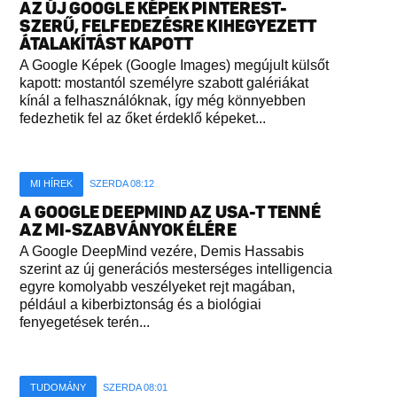
AZ ÚJ GOOGLE KÉPEK PINTEREST-
SZERŰ, FELFEDEZÉSRE KIHEGYEZETT
ÁTALAKÍTÁST KAPOTT
A Google Képek (Google Images) megújult külsőt
kapott: mostantól személyre szabott galériákat
kínál a felhasználóknak, így még könnyebben
fedezhetik fel az őket érdeklő képeket...
MI HÍREK
SZERDA 08:12
A GOOGLE DEEPMIND AZ USA-T TENNÉ
AZ MI-SZABVÁNYOK ÉLÉRE
A Google DeepMind vezére, Demis Hassabis
szerint az új generációs mesterséges intelligencia
egyre komolyabb veszélyeket rejt magában,
például a kiberbiztonság és a biológiai
fenyegetések terén...
TUDOMÁNY
SZERDA 08:01