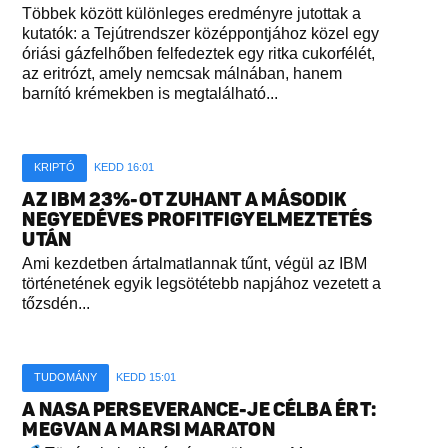
Többek között különleges eredményre jutottak a
kutatók: a Tejútrendszer középpontjához közel egy
óriási gázfelhőben felfedeztek egy ritka cukorfélét,
az eritrózt, amely nemcsak málnában, hanem
barnító krémekben is megtalálható...
KRIPTÓ
KEDD 16:01
AZ IBM 23%-OT ZUHANT A MÁSODIK
NEGYEDÉVES PROFITFIGYELMEZTETÉS
UTÁN
Ami kezdetben ártalmatlannak tűnt, végül az IBM
történetének egyik legsötétebb napjához vezetett a
tőzsdén...
TUDOMÁNY
KEDD 15:01
A NASA PERSEVERANCE-JE CÉLBA ÉRT:
MEGVAN A MARSI MARATON