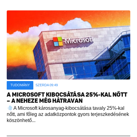
TUDOMÁNY
SZERDA 09:49
A MICROSOFT KIBOCSÁTÁSA 25%-KAL NŐTT
– A NEHEZE MÉG HÁTRAVAN
A Microsoft károsanyag-kibocsátása tavaly 25%-kal
nőtt, ami főleg az adatközpontok gyors terjeszkedésének
köszönhető...