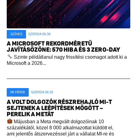
SZÍNES
SZERDA 06:38
A MICROSOFT REKORDMÉRETŰ
JAVÍTÁSÖZÖNE: 570 HIBA ÉS 3 ZERO-DAY
Szinte példátlanul nagy frissítési csomagot adott ki a
Microsoft a 2026...
MI HÍREK
SZERDA 06:25
A VOLT DOLGOZÓK RÉSZREHAJLÓ MI-T
SEJTENEK A LEÉPÍTÉSEK MÖGÖTT –
PERELIK A METÁT
Májusban a Meta megvált dolgozóinak 10
százalékától, közel 8 000 alkalmazottat küldött el,
ami jelentős átszervezéssel járt a vállalat MI-re és