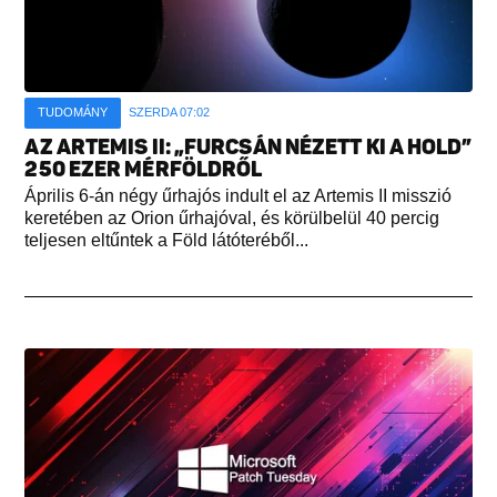
TUDOMÁNY
SZERDA 07:02
AZ ARTEMIS II: „FURCSÁN NÉZETT KI A HOLD”
250 EZER MÉRFÖLDRŐL
Április 6-án négy űrhajós indult el az Artemis II misszió
keretében az Orion űrhajóval, és körülbelül 40 percig
teljesen eltűntek a Föld látóteréből...