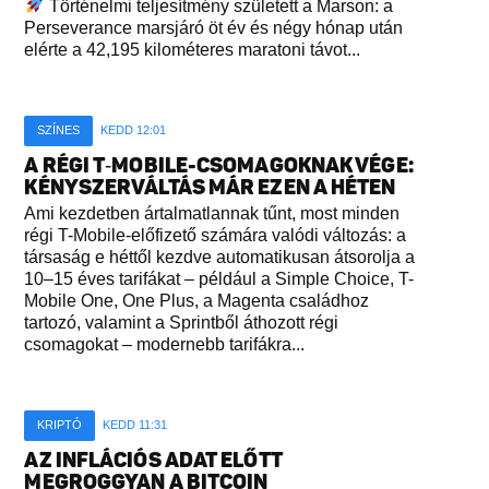
Történelmi teljesítmény született a Marson: a
Perseverance marsjáró öt év és négy hónap után
elérte a 42,195 kilométeres maratoni távot...
SZÍNES
KEDD 12:01
A RÉGI T‑MOBILE-CSOMAGOKNAK VÉGE:
KÉNYSZERVÁLTÁS MÁR EZEN A HÉTEN
Ami kezdetben ártalmatlannak tűnt, most minden
régi T-Mobile-előfizető számára valódi változás: a
társaság e héttől kezdve automatikusan átsorolja a
10–15 éves tarifákat – például a Simple Choice, T-
Mobile One, One Plus, a Magenta családhoz
tartozó, valamint a Sprintből áthozott régi
csomagokat – modernebb tarifákra...
KRIPTÓ
KEDD 11:31
AZ INFLÁCIÓS ADAT ELŐTT
MEGROGGYAN A BITCOIN