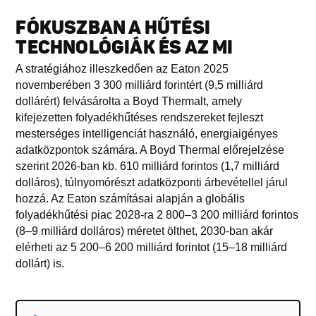
FÓKUSZBAN A HŰTÉSI
TECHNOLÓGIÁK ÉS AZ MI
A stratégiához illeszkedően az Eaton 2025
novemberében 3 300 milliárd forintért (9,5 milliárd
dollárért) felvásárolta a Boyd Thermalt, amely
kifejezetten folyadékhűtéses rendszereket fejleszt
mesterséges intelligenciát használó, energiaigényes
adatközpontok számára. A Boyd Thermal előrejelzése
szerint 2026-ban kb. 610 milliárd forintos (1,7 milliárd
dolláros), túlnyomórészt adatközponti árbevétellel járul
hozzá. Az Eaton számításai alapján a globális
folyadékhűtési piac 2028-ra 2 800–3 200 milliárd forintos
(8–9 milliárd dolláros) méretet ölthet, 2030-ban akár
elérheti az 5 200–6 200 milliárd forintot (15–18 milliárd
dollárt) is.