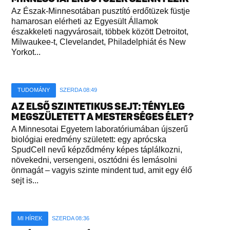
Az Észak-Minnesotában pusztító erdőtüzek füstje
hamarosan elérheti az Egyesült Államok
északkeleti nagyvárosait, többek között Detroitot,
Milwaukee-t, Clevelandet, Philadelphiát és New
Yorkot...
TUDOMÁNY
SZERDA 08:49
AZ ELSŐ SZINTETIKUS SEJT: TÉNYLEG
MEGSZÜLETETT A MESTERSÉGES ÉLET?
A Minnesotai Egyetem laboratóriumában újszerű
biológiai eredmény született: egy aprócska
SpudCell nevű képződmény képes táplálkozni,
növekedni, versengeni, osztódni és lemásolni
önmagát – vagyis szinte mindent tud, amit egy élő
sejt is...
MI HÍREK
SZERDA 08:36