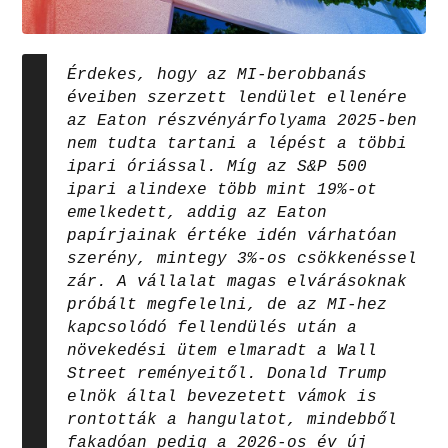
Érdekes, hogy az MI-berobbanás
éveiben szerzett lendület ellenére
az Eaton részvényárfolyama 2025-ben
nem tudta tartani a lépést a többi
ipari óriással. Míg az S&P 500
ipari alindexe több mint 19%-ot
emelkedett, addig az Eaton
papírjainak értéke idén várhatóan
szerény, mintegy 3%-os csökkenéssel
zár. A vállalat magas elvárásoknak
próbált megfelelni, de az MI-hez
kapcsolódó fellendülés után a
növekedési ütem elmaradt a Wall
Street reményeitől. Donald Trump
elnök által bevezetett vámok is
rontották a hangulatot, mindebből
fakadóan pedig a 2026-os év új