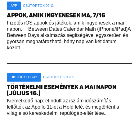
APP
CSÜTÖRTÖK 09:11
APPOK, AMIK INGYENESEK MA, 7/16
Fizetős iOS appok és játékok, amik ingyenesek a mai
napon. Between Dates Calendar Math (iPhone/iPad)A
Between Days alkalmazás segítségével egyszerűen és
gyorsan meghatározható, hány nap van két dátum
között...
HISTORYTODAY
CSÜTÖRTÖK 06:05
TÖRTÉNELMI ESEMÉNYEK A MAI NAPON
(JÚLIUS 16.)
Kiemelkedő nap: elindult az iszlám időszámítás,
fellőtték az Apollo 11-et a Hold felé, és megtörtént a
világ első kereskedelmi repülőgép-eltérítése...