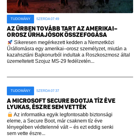
TUDOMÁNY
SZERDA 07:49
AZ ŰRBEN TOVÁBB TART AZ AMERIKAI–
OROSZ ŰRHAJÓSOK ÖSSZEFOGÁSA
Sikeresen megérkezett kedden a Nemzetközi
Űrállomásra egy amerikai–orosz személyzet, miután a
kazahsztáni Bajkonurból indultak a Roszkoszmosz által
üzemeltetett Szojuz MS-29 fedélzetén...
TUDOMÁNY
SZERDA 07:37
A MICROSOFT SECURE BOOTJA TÍZ ÉVE
LYUKAS, ÉSZRE SEM VETTÉK
Az informatika egyik legfontosabb biztonsági
eleme, a Secure Boot, már csaknem tíz éve
lényegében védtelenné vált – és ezt eddig senki
sem vette észre...