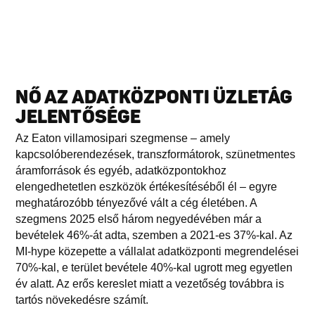
NŐ AZ ADATKÖZPONTI ÜZLETÁG
JELENTŐSÉGE
Az Eaton villamosipari szegmense – amely
kapcsolóberendezések, transzformátorok, szünetmentes
áramforrások és egyéb, adatközpontokhoz
elengedhetetlen eszközök értékesítéséből él – egyre
meghatározóbb tényezővé vált a cég életében. A
szegmens 2025 első három negyedévében már a
bevételek 46%-át adta, szemben a 2021-es 37%-kal. Az
MI-hype közepette a vállalat adatközponti megrendelései
70%-kal, e terület bevétele 40%-kal ugrott meg egyetlen
év alatt. Az erős kereslet miatt a vezetőség továbbra is
tartós növekedésre számít.