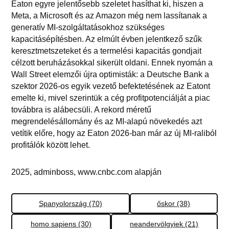
Eaton egyre jelentősebb szeletet hasíthat ki, hiszen a
Meta, a Microsoft és az Amazon még nem lassítanak a
generatív MI-szolgáltatásokhoz szükséges
kapacitásépítésben. Az elmúlt évben jelentkező szűk
keresztmetszeteket és a termelési kapacitás gondjait
célzott beruházásokkal sikerült oldani. Ennek nyomán a
Wall Street elemzői újra optimisták: a Deutsche Bank a
szektor 2026-os egyik vezető befektetésének az Eatont
emelte ki, mivel szerintük a cég profitpotenciálját a piac
továbbra is alábecsüli. A rekord méretű
megrendelésállomány és az MI-alapú növekedés azt
vetítik előre, hogy az Eaton 2026-ban már az új MI-raliból
profitálók között lehet.
2025, adminboss, www.cnbc.com alapján
Spanyolország (70)
őskor (38)
homo sapiens (30)
neandervölgyiek (21)