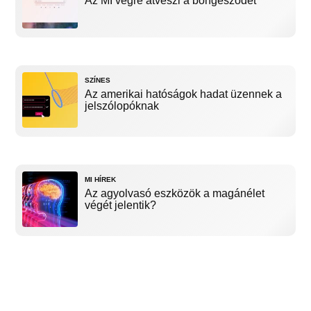
Az MI végre átveszi a böngésződet
SZÍNES
Az amerikai hatóságok hadat üzennek a
jelszólopóknak
MI HÍREK
Az agyolvasó eszközök a magánélet
végét jelentik?