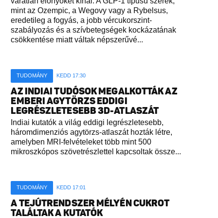
váratlan előnyöket kínál. A GLP-1 típusú szerek,
mint az Ozempic, a Wegovy vagy a Rybelsus,
eredetileg a fogyás, a jobb vércukorszint-
szabályozás és a szívbetegségek kockázatának
csökkentése miatt váltak népszerűvé...
TUDOMÁNY
KEDD 17:30
AZ INDIAI TUDÓSOK MEGALKOTTÁK AZ
EMBERI AGYTÖRZS EDDIGI
LEGRÉSZLETESEBB 3D-ATLASZÁT
Indiai kutatók a világ eddigi legrészletesebb,
háromdimenziós agytörzs-atlaszát hozták létre,
amelyben MRI-felvételeket több mint 500
mikroszkópos szövetrészlettel kapcsoltak össze...
TUDOMÁNY
KEDD 17:01
A TEJÚTRENDSZER MÉLYÉN CUKROT
TALÁLTAK A KUTATÓK