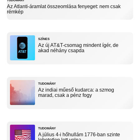
TUDOMÁNY
Az Atlanti-áramlat összeomlása fenyeget: nem csak
rémkép
SZÍNES
Az új AT&T-csomag mindent ígér, de
akad néhány csapda
TUDOMÁNY
Az indiai műeső kudarca: a szmog
marad, csak a pénz fogy
TUDOMÁNY
A július 4-i hőhullám 1776-ban szinte
lehetetlen lett volna