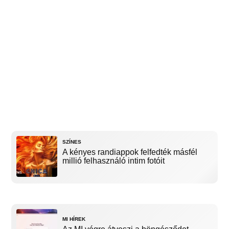
SZÍNES
A kényes randiappok felfedték másfél
millió felhasználó intim fotóit
MI HÍREK