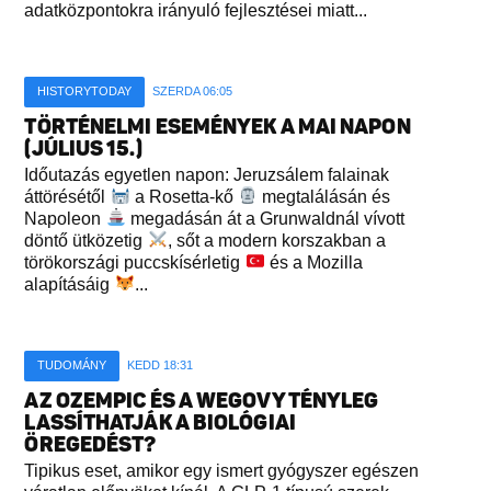
adatközpontokra irányuló fejlesztései miatt...
HISTORYTODAY
SZERDA 06:05
TÖRTÉNELMI ESEMÉNYEK A MAI NAPON
(JÚLIUS 15.)
Időutazás egyetlen napon: Jeruzsálem falainak
áttörésétől
a Rosetta-kő
megtalálásán és
Napoleon
megadásán át a Grunwaldnál vívott
döntő ütközetig
, sőt a modern korszakban a
törökországi puccskísérletig
és a Mozilla
alapításáig
...
TUDOMÁNY
KEDD 18:31
AZ OZEMPIC ÉS A WEGOVY TÉNYLEG
LASSÍTHATJÁK A BIOLÓGIAI
ÖREGEDÉST?
Tipikus eset, amikor egy ismert gyógyszer egészen