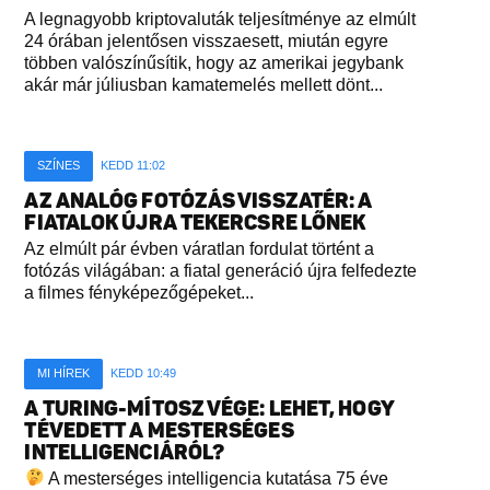
A legnagyobb kriptovaluták teljesítménye az elmúlt
24 órában jelentősen visszaesett, miután egyre
többen valószínűsítik, hogy az amerikai jegybank
akár már júliusban kamatemelés mellett dönt...
SZÍNES
KEDD 11:02
AZ ANALÓG FOTÓZÁS VISSZATÉR: A
FIATALOK ÚJRA TEKERCSRE LŐNEK
Az elmúlt pár évben váratlan fordulat történt a
fotózás világában: a fiatal generáció újra felfedezte
a filmes fényképezőgépeket...
MI HÍREK
KEDD 10:49
A TURING-MÍTOSZ VÉGE: LEHET, HOGY
TÉVEDETT A MESTERSÉGES
INTELLIGENCIÁRÓL?
A mesterséges intelligencia kutatása 75 éve