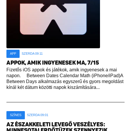
APP
SZERDA 09:11
APPOK, AMIK INGYENESEK MA, 7/15
Fizetős iOS appok és játékok, amik ingyenesek a mai
napon. Between Dates Calendar Math (iPhone/iPad)A
Between Days alkalmazás egyszerű és gyors megoldást
kínál két dátum közötti napok kiszámítására...
SZÍNES
SZERDA 09:01
AZ ÉSZAKKELETI LEVEGŐ VESZÉLYES:
MINNESOTAI ERDŐTÜZEK SZENNYEZIK