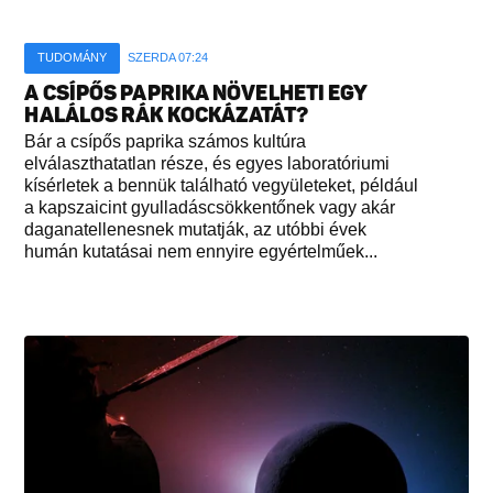
TUDOMÁNY
SZERDA 07:24
A CSÍPŐS PAPRIKA NÖVELHETI EGY
HALÁLOS RÁK KOCKÁZATÁT?
Bár a csípős paprika számos kultúra
elválaszthatatlan része, és egyes laboratóriumi
kísérletek a bennük található vegyületeket, például
a kapszaicint gyulladáscsökkentőnek vagy akár
daganatellenesnek mutatják, az utóbbi évek
humán kutatásai nem ennyire egyértelműek...