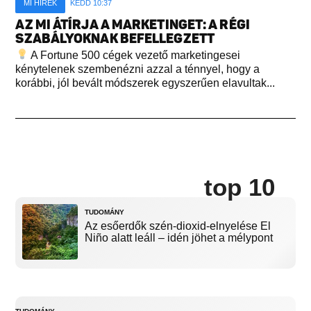
MI HÍREK
KEDD 10:37
AZ MI ÁTÍRJA A MARKETINGET: A RÉGI
SZABÁLYOKNAK BEFELLEGZETT
A Fortune 500 cégek vezető marketingesei
kénytelenek szembenézni azzal a ténnyel, hogy a
korábbi, jól bevált módszerek egyszerűen elavultak...
top 10
TUDOMÁNY
Az esőerdők szén-dioxid-elnyelése El
Niño alatt leáll – idén jöhet a mélypont