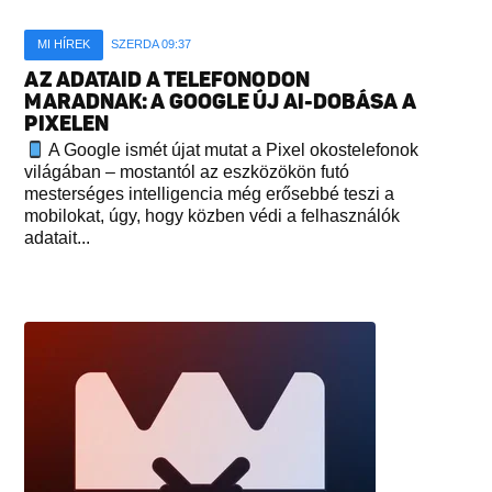
MI HÍREK
SZERDA 09:37
AZ ADATAID A TELEFONODON
MARADNAK: A GOOGLE ÚJ AI-DOBÁSA A
PIXELEN
A Google ismét újat mutat a Pixel okostelefonok
világában – mostantól az eszközökön futó
mesterséges intelligencia még erősebbé teszi a
mobilokat, úgy, hogy közben védi a felhasználók
adatait...