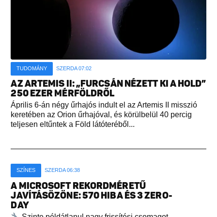
TUDOMÁNY
SZERDA 07:02
AZ ARTEMIS II: „FURCSÁN NÉZETT KI A HOLD”
250 EZER MÉRFÖLDRŐL
Április 6-án négy űrhajós indult el az Artemis II misszió
keretében az Orion űrhajóval, és körülbelül 40 percig
teljesen eltűntek a Föld látóteréből...
SZÍNES
SZERDA 06:38
A MICROSOFT REKORDMÉRETŰ
JAVÍTÁSÖZÖNE: 570 HIBA ÉS 3 ZERO-
DAY
Szinte példátlanul nagy frissítési csomagot