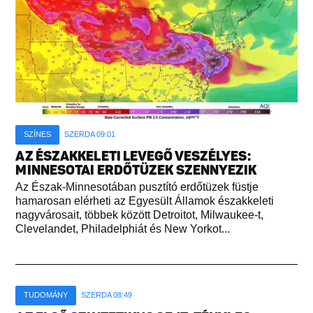
SZÍNES
SZERDA 09:01
AZ ÉSZAKKELETI LEVEGŐ VESZÉLYES:
MINNESOTAI ERDŐTÜZEK SZENNYEZIK
Az Észak-Minnesotában pusztító erdőtüzek füstje
hamarosan elérheti az Egyesült Államok északkeleti
nagyvárosait, többek között Detroitot, Milwaukee-t,
Clevelandet, Philadelphiát és New Yorkot...
TUDOMÁNY
SZERDA 08:49