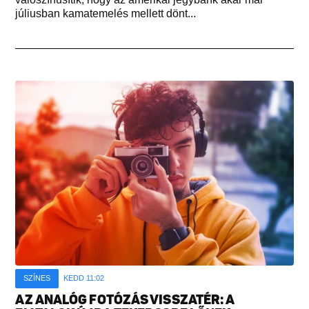
júliusban kamatemelés mellett dönt...
SZÍNES
KEDD 11:02
AZ ANALÓG FOTÓZÁS VISSZATÉR: A