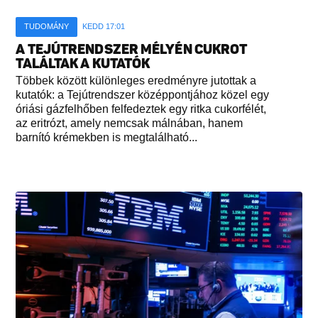
TUDOMÁNY
KEDD 17:01
A TEJÚTRENDSZER MÉLYÉN CUKROT
TALÁLTAK A KUTATÓK
Többek között különleges eredményre jutottak a
kutatók: a Tejútrendszer középpontjához közel egy
óriási gázfelhőben felfedeztek egy ritka cukorfélét,
az eritrózt, amely nemcsak málnában, hanem
barnító krémekben is megtalálható...