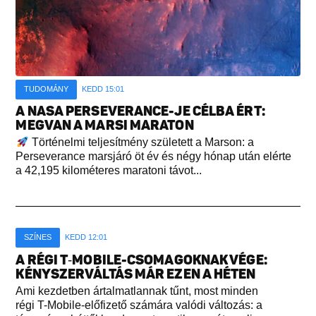
TUDOMÁNY
KEDD 15:01
A NASA PERSEVERANCE-JE CÉLBA ÉRT:
MEGVAN A MARSI MARATON
Történelmi teljesítmény született a Marson: a
Perseverance marsjáró öt év és négy hónap után elérte
a 42,195 kilométeres maratoni távot...
SZÍNES
KEDD 12:01
A RÉGI T‑MOBILE-CSOMAGOKNAK VÉGE:
KÉNYSZERVÁLTÁS MÁR EZEN A HÉTEN
Ami kezdetben ártalmatlannak tűnt, most minden
régi T-Mobile-előfizető számára valódi változás: a