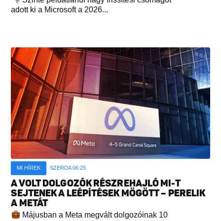
adott ki a Microsoft a 2026...
MI HÍREK
SZERDA 06:25
A VOLT DOLGOZÓK RÉSZREHAJLÓ MI-T
SEJTENEK A LEÉPÍTÉSEK MÖGÖTT – PERELIK
A METÁT
Májusban a Meta megvált dolgozóinak 10