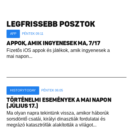
LEGFRISSEBB POSZTOK
APP
PÉNTEK 09:11
APPOK, AMIK INGYENESEK MA, 7/17
Fizetős iOS appok és játékok, amik ingyenesek a
mai napon...
HISTORYTODAY
PÉNTEK 06:05
TÖRTÉNELMI ESEMÉNYEK A MAI NAPON
(JÚLIUS 17.)
Ma olyan napra tekintünk vissza, amikor háborúk
sorsdöntő csatái, királyi dinasztiák fordulatai és
megrázó katasztrófák alakították a világot...