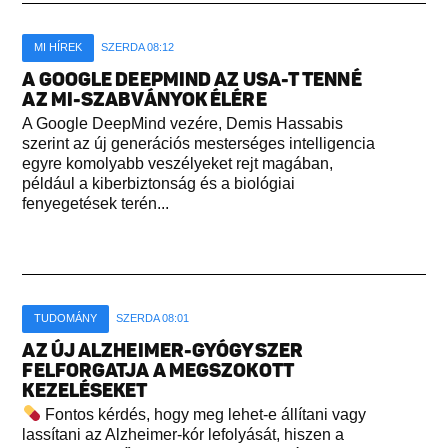
MI HÍREK
SZERDA 08:12
A GOOGLE DEEPMIND AZ USA-T TENNÉ
AZ MI-SZABVÁNYOK ÉLÉRE
A Google DeepMind vezére, Demis Hassabis
szerint az új generációs mesterséges intelligencia
egyre komolyabb veszélyeket rejt magában,
például a kiberbiztonság és a biológiai
fenyegetések terén...
TUDOMÁNY
SZERDA 08:01
AZ ÚJ ALZHEIMER-GYÓGYSZER
FELFORGATJA A MEGSZOKOTT
KEZELÉSEKET
Fontos kérdés, hogy meg lehet-e állítani vagy
lassítani az Alzheimer-kór lefolyását, hiszen a