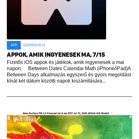
APP
SZERDA 09:11
APPOK, AMIK INGYENESEK MA, 7/15
Fizetős iOS appok és játékok, amik ingyenesek a mai
napon. Between Dates Calendar Math (iPhone/iPad)A
Between Days alkalmazás egyszerű és gyors megoldást
kínál két dátum közötti napok kiszámítására...