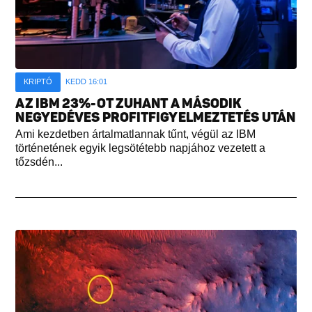
KRIPTÓ
KEDD 16:01
AZ IBM 23%-OT ZUHANT A MÁSODIK
NEGYEDÉVES PROFITFIGYELMEZTETÉS UTÁN
Ami kezdetben ártalmatlannak tűnt, végül az IBM
történetének egyik legsötétebb napjához vezetett a
tőzsdén...