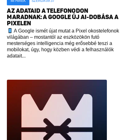
MI HÍREK
SZERDA 09:37
AZ ADATAID A TELEFONODON
MARADNAK: A GOOGLE ÚJ AI-DOBÁSA A
PIXELEN
A Google ismét újat mutat a Pixel okostelefonok
világában – mostantól az eszközökön futó
mesterséges intelligencia még erősebbé teszi a
mobilokat, úgy, hogy közben védi a felhasználók
adatait...