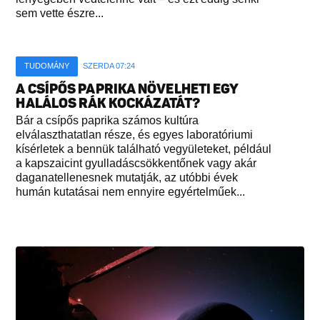
sem vette észre...
TUDOMÁNY
SZERDA 07:24
A CSÍPŐS PAPRIKA NÖVELHETI EGY
HALÁLOS RÁK KOCKÁZATÁT?
Bár a csípős paprika számos kultúra
elválaszthatatlan része, és egyes laboratóriumi
kísérletek a bennük található vegyületeket, például
a kapszaicint gyulladáscsökkentőnek vagy akár
daganatellenesnek mutatják, az utóbbi évek
humán kutatásai nem ennyire egyértelműek...