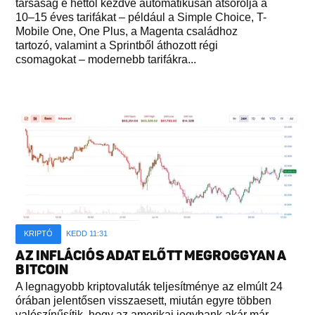
társaság e héttől kezdve automatikusan átsorolja a
10–15 éves tarifákat – például a Simple Choice, T-
Mobile One, One Plus, a Magenta családhoz
tartozó, valamint a Sprintből áthozott régi
csomagokat – modernebb tarifákra...
KRIPTÓ
KEDD 11:31
AZ INFLÁCIÓS ADAT ELŐTT MEGROGGYAN A
BITCOIN
A legnagyobb kriptovaluták teljesítménye az elmúlt 24
órában jelentősen visszaesett, miután egyre többen
valószínűsítik, hogy az amerikai jegybank akár már