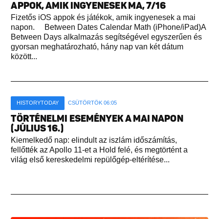
APPOK, AMIK INGYENESEK MA, 7/16
Fizetős iOS appok és játékok, amik ingyenesek a mai
napon. Between Dates Calendar Math (iPhone/iPad)A
Between Days alkalmazás segítségével egyszerűen és
gyorsan meghatározható, hány nap van két dátum
között...
HISTORYTODAY
CSÜTÖRTÖK 06:05
TÖRTÉNELMI ESEMÉNYEK A MAI NAPON
(JÚLIUS 16.)
Kiemelkedő nap: elindult az iszlám időszámítás,
fellőtték az Apollo 11-et a Hold felé, és megtörtént a
világ első kereskedelmi repülőgép-eltérítése...