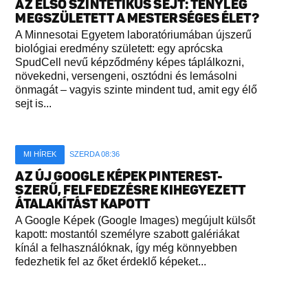
AZ ELSŐ SZINTETIKUS SEJT: TÉNYLEG
MEGSZÜLETETT A MESTERSÉGES ÉLET?
A Minnesotai Egyetem laboratóriumában újszerű
biológiai eredmény született: egy aprócska
SpudCell nevű képződmény képes táplálkozni,
növekedni, versengeni, osztódni és lemásolni
önmagát – vagyis szinte mindent tud, amit egy élő
sejt is...
MI HÍREK
SZERDA 08:36
AZ ÚJ GOOGLE KÉPEK PINTEREST-
SZERŰ, FELFEDEZÉSRE KIHEGYEZETT
ÁTALAKÍTÁST KAPOTT
A Google Képek (Google Images) megújult külsőt
kapott: mostantól személyre szabott galériákat
kínál a felhasználóknak, így még könnyebben
fedezhetik fel az őket érdeklő képeket...