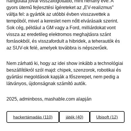
hangulata jóval visszafogottabb, mint néhány éve. A
gyors ütemű fejlesztési ígéreteket az „EV-realizmus”
váltja fel: a gyártók az utóbbi évben visszavettek a
tempóból, mivel a kereslet nem nőtt elvárásaik szerint.
Sok cég, például a GM vagy a Ford, milliárdokat vont
vissza az eredetileg elektromos meghajtásra szánt
forrásokból, és visszafordult a hibridek, a teherautók és
az SUV-ok felé, amelyek továbbra is népszerűek.
Nem zárható ki, hogy az idei show inkább a technológiai
beszállítókról szól majd: chipek, szenzorok, robotikai és
gyártási megoldások kapják a főszerepet, nem pedig a
látványos, újdonságnak számító autók.
2025, adminboss, mashable.com alapján
hackertámadás (110)
játék (40)
Ubisoft (12)