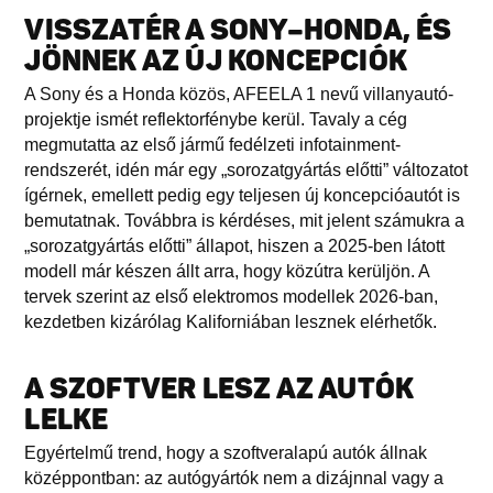
VISSZATÉR A SONY–HONDA, ÉS
JÖNNEK AZ ÚJ KONCEPCIÓK
A Sony és a Honda közös, AFEELA 1 nevű villanyautó-
projektje ismét reflektorfénybe kerül. Tavaly a cég
megmutatta az első jármű fedélzeti infotainment-
rendszerét, idén már egy „sorozatgyártás előtti” változatot
ígérnek, emellett pedig egy teljesen új koncepcióautót is
bemutatnak. Továbbra is kérdéses, mit jelent számukra a
„sorozatgyártás előtti” állapot, hiszen a 2025-ben látott
modell már készen állt arra, hogy közútra kerüljön. A
tervek szerint az első elektromos modellek 2026-ban,
kezdetben kizárólag Kaliforniában lesznek elérhetők.
A SZOFTVER LESZ AZ AUTÓK
LELKE
Egyértelmű trend, hogy a szoftveralapú autók állnak
középpontban: az autógyártók nem a dizájnnal vagy a