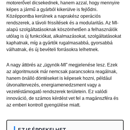
motorerővel dicsekednek, hanem azzal, hogy mennyire
képes a jármű a gyárból kikerülve is fejlődni.
Középpontba kerülnek a naprakész operációs
rendszerek, a távoli frissítések és a modularitás. Az MI-
alapú szolgáltatásoknak köszönhetően a felhasználók
utólag is új funkciókat, alkalmazásokat, szolgáltatásokat
kaphatnak, míg a gyártók rugalmasabbá, gyorsabbá
válhatnak, és új bevételi forrásokra lelhetnek.
A nagy áttörés az „ügynök-MI” megjelenése lesz. Ezek
az algoritmusok már nemcsak parancsokra reagálnak,
hanem önálló döntéseket is képesek hozni, például
útvonaltervezés, energiamenedzsment vagy a
vezetéstámogató rendszerek területein. Ez valódi
innováció, de számos kérdést vet fel a magánszféra és
az emberi kontroll gyengülése miatt.
EZ IS ÉRDEKELHET