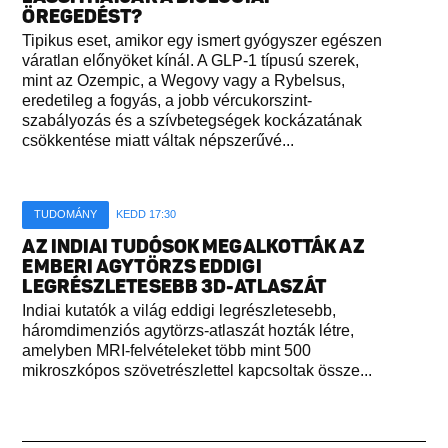
ÖREGEDÉST?
Tipikus eset, amikor egy ismert gyógyszer egészen
váratlan előnyöket kínál. A GLP-1 típusú szerek,
mint az Ozempic, a Wegovy vagy a Rybelsus,
eredetileg a fogyás, a jobb vércukorszint-
szabályozás és a szívbetegségek kockázatának
csökkentése miatt váltak népszerűvé...
TUDOMÁNY
KEDD 17:30
AZ INDIAI TUDÓSOK MEGALKOTTÁK AZ
EMBERI AGYTÖRZS EDDIGI
LEGRÉSZLETESEBB 3D-ATLASZÁT
Indiai kutatók a világ eddigi legrészletesebb,
háromdimenziós agytörzs-atlaszát hozták létre,
amelyben MRI-felvételeket több mint 500
mikroszkópos szövetrészlettel kapcsoltak össze...