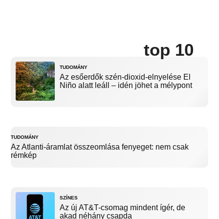
top 10
TUDOMÁNY
Az esőerdők szén-dioxid-elnyelése El
Niño alatt leáll – idén jöhet a mélypont
TUDOMÁNY
Az Atlanti-áramlat összeomlása fenyeget: nem csak
rémkép
SZÍNES
Az új AT&T-csomag mindent ígér, de
akad néhány csapda