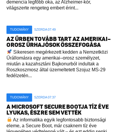
demencia legfőbb oka, az Alzheimer-kór,
világszerte rengeteg embert érint...
TUDOMÁNY
SZERDA 07:49
AZ ŰRBEN TOVÁBB TART AZ AMERIKAI–
OROSZ ŰRHAJÓSOK ÖSSZEFOGÁSA
Sikeresen megérkezett kedden a Nemzetközi
Űrállomásra egy amerikai–orosz személyzet,
miután a kazahsztáni Bajkonurból indultak a
Roszkoszmosz által üzemeltetett Szojuz MS-29
fedélzetén...
TUDOMÁNY
SZERDA 07:37
A MICROSOFT SECURE BOOTJA TÍZ ÉVE
LYUKAS, ÉSZRE SEM VETTÉK
Az informatika egyik legfontosabb biztonsági
eleme, a Secure Boot, már csaknem tíz éve
lényegében védtelenné vált – és ezt eddig senki