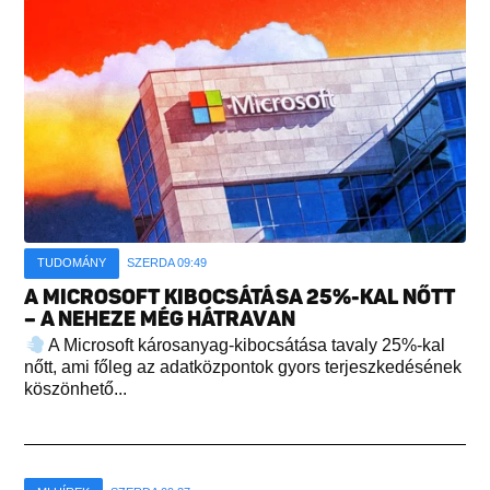
TUDOMÁNY
SZERDA 09:49
A MICROSOFT KIBOCSÁTÁSA 25%-KAL NŐTT
– A NEHEZE MÉG HÁTRAVAN
A Microsoft károsanyag-kibocsátása tavaly 25%-kal
nőtt, ami főleg az adatközpontok gyors terjeszkedésének
köszönhető...