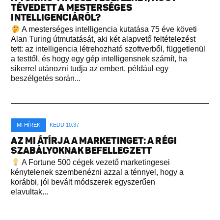
TÉVEDETT A MESTERSÉGES
INTELLIGENCIÁRÓL?
A mesterséges intelligencia kutatása 75 éve követi
Alan Turing útmutatását, aki két alapvető feltételezést
tett: az intelligencia létrehozható szoftverből, függetlenül
a testtől, és hogy egy gép intelligensnek számít, ha
sikerrel utánozni tudja az embert, például egy
beszélgetés során...
MI HÍREK
KEDD 10:37
AZ MI ÁTÍRJA A MARKETINGET: A RÉGI
SZABÁLYOKNAK BEFELLEGZETT
A Fortune 500 cégek vezető marketingesei
kénytelenek szembenézni azzal a ténnyel, hogy a
korábbi, jól bevált módszerek egyszerűen
elavultak...