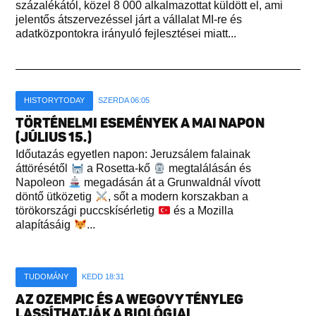
százalékától, közel 8 000 alkalmazottat küldött el, ami
jelentős átszervezéssel járt a vállalat MI-re és
adatközpontokra irányuló fejlesztései miatt...
HISTORYTODAY
SZERDA 06:05
TÖRTÉNELMI ESEMÉNYEK A MAI NAPON
(JÚLIUS 15.)
Időutazás egyetlen napon: Jeruzsálem falainak
áttörésétől
a Rosetta-kő
megtalálásán és
Napoleon
megadásán át a Grunwaldnál vívott
döntő ütközetig
, sőt a modern korszakban a
törökországi puccskísérletig
és a Mozilla
alapításáig
...
TUDOMÁNY
KEDD 18:31
AZ OZEMPIC ÉS A WEGOVY TÉNYLEG
LASSÍTHATJÁK A BIOLÓGIAI