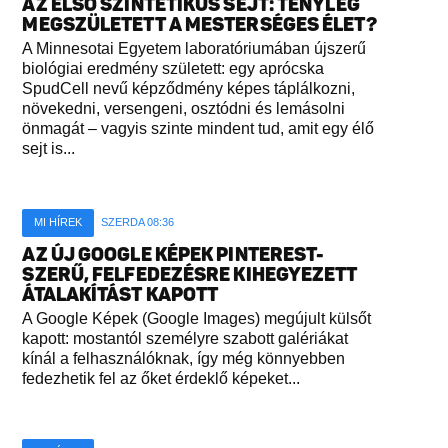
AZ ELSŐ SZINTETIKUS SEJT: TÉNYLEG
MEGSZÜLETETT A MESTERSÉGES ÉLET?
A Minnesotai Egyetem laboratóriumában újszerű
biológiai eredmény született: egy aprócska
SpudCell nevű képződmény képes táplálkozni,
növekedni, versengeni, osztódni és lemásolni
önmagát – vagyis szinte mindent tud, amit egy élő
sejt is...
MI HÍREK
SZERDA 08:36
AZ ÚJ GOOGLE KÉPEK PINTEREST-
SZERŰ, FELFEDEZÉSRE KIHEGYEZETT
ÁTALAKÍTÁST KAPOTT
A Google Képek (Google Images) megújult külsőt
kapott: mostantól személyre szabott galériákat
kínál a felhasználóknak, így még könnyebben
fedezhetik fel az őket érdeklő képeket...