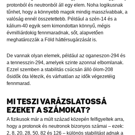
protonból és neutronból áll egy elem. Noha logikusnak
tűnhet, hogy a könnyebb magok mindig masszívabbak, a
valóság ennél összetettebb. Például a szén-14 és a
kálium-40 egyik sem kimondottan könnyű, mégis
évmilliárdokig fennmaradnak, sőt, alapvetően
meghatározzák a Föld háttérsugárzását is.
De vannak olyan elemek, például az oganeszon-294 és
a tennesszin-294, amelyek szinte azonnal elbomlanak.
Ezzel szemben a stabilitás csúcsán álló ólom-208
ősidők óta létezik, és várhatóan az idők végezetéig
fennmarad.
MI TESZI VARÁZSLATOSSÁ
EZEKET A SZÁMOKAT?
A fizikusok már a múlt század közepén felfigyeltek arra,
hogy a protonok és neutronok bizonyos számai – ezek:
2, 8, 20, 28, 50, 82 és 126 – különös stabilitást adnak a