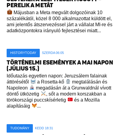
PERELIK A METÁT
Májusban a Meta megvált dolgozóinak 10
százalékától, közel 8 000 alkalmazottat küldött el,
ami jelentős átszervezéssel járt a vállalat MI-re és
adatközpontokra irányuló fejlesztései miatt...
HISTORYTODAY
SZERDA 06:05
TÖRTÉNELMI ESEMÉNYEK A MAI NAPON
(JÚLIUS 15.)
Időutazás egyetlen napon: Jeruzsálem falainak
áttörésétől
a Rosetta-kő
megtalálásán és
Napoleon
megadásán át a Grunwaldnál vívott
döntő ütközetig
, sőt a modern korszakban a
törökországi puccskísérletig
és a Mozilla
alapításáig
...
TUDOMÁNY
KEDD 18:31