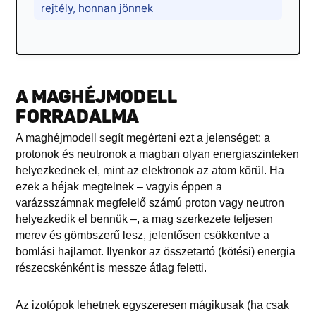
rejtély, honnan jönnek
A MAGHÉJMODELL
FORRADALMA
A maghéjmodell segít megérteni ezt a jelenséget: a
protonok és neutronok a magban olyan energiaszinteken
helyezkednek el, mint az elektronok az atom körül. Ha
ezek a héjak megtelnek – vagyis éppen a
varázsszámnak megfelelő számú proton vagy neutron
helyezkedik el bennük –, a mag szerkezete teljesen
merev és gömbszerű lesz, jelentősen csökkentve a
bomlási hajlamot. Ilyenkor az összetartó (kötési) energia
részecskénként is messze átlag feletti.
Az izotópok lehetnek egyszeresen mágikusak (ha csak