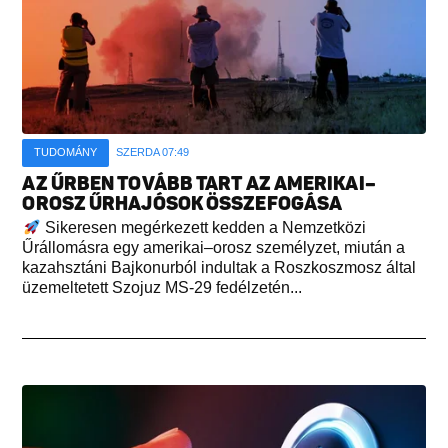
TUDOMÁNY
SZERDA 07:49
AZ ŰRBEN TOVÁBB TART AZ AMERIKAI–
OROSZ ŰRHAJÓSOK ÖSSZEFOGÁSA
Sikeresen megérkezett kedden a Nemzetközi
Űrállomásra egy amerikai–orosz személyzet, miután a
kazahsztáni Bajkonurból indultak a Roszkoszmosz által
üzemeltetett Szojuz MS-29 fedélzetén...