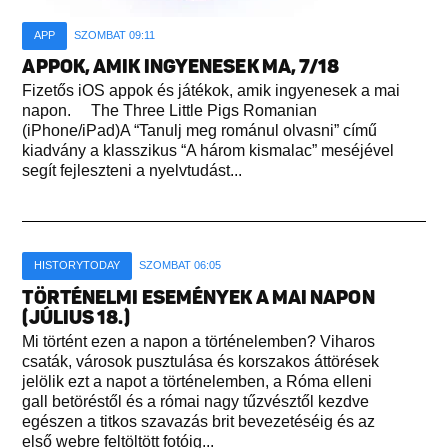
APP
SZOMBAT 09:11
APPOK, AMIK INGYENESEK MA, 7/18
Fizetős iOS appok és játékok, amik ingyenesek a mai
napon. The Three Little Pigs Romanian
(iPhone/iPad)A “Tanulj meg románul olvasni” című
kiadvány a klasszikus “A három kismalac” meséjével
segít fejleszteni a nyelvtudást...
HISTORYTODAY
SZOMBAT 06:05
TÖRTÉNELMI ESEMÉNYEK A MAI NAPON
(JÚLIUS 18.)
Mi történt ezen a napon a történelemben? Viharos
csaták, városok pusztulása és korszakos áttörések
jelölik ezt a napot a történelemben, a Róma elleni
gall betöréstől és a római nagy tűzvésztől kezdve
egészen a titkos szavazás brit bevezetéséig és az
első webre feltöltött fotóig...