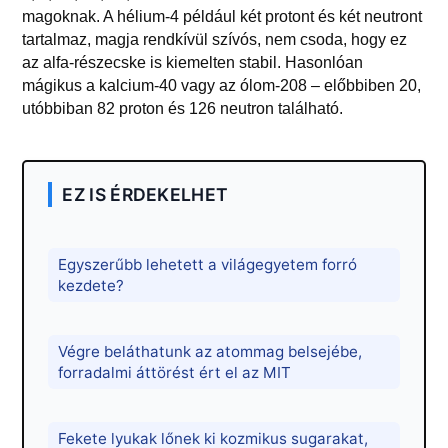
magoknak. A hélium-4 például két protont és két neutront
tartalmaz, magja rendkívül szívós, nem csoda, hogy ez
az alfa-részecske is kiemelten stabil. Hasonlóan
mágikus a kalcium-40 vagy az ólom-208 – előbbiben 20,
utóbbiban 82 proton és 126 neutron található.
EZ IS ÉRDEKELHET
Egyszerűbb lehetett a világegyetem forró
kezdete?
Végre beláthatunk az atommag belsejébe,
forradalmi áttörést ért el az MIT
Fekete lyukak lőnek ki kozmikus sugarakat,