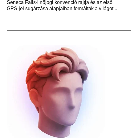
Seneca Falls-i nőjogi konvenció rajtja és az első
GPS-jel sugárzása alapjaiban formálták a világot...