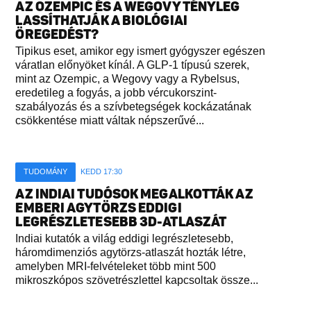
AZ OZEMPIC ÉS A WEGOVY TÉNYLEG
LASSÍTHATJÁK A BIOLÓGIAI
ÖREGEDÉST?
Tipikus eset, amikor egy ismert gyógyszer egészen
váratlan előnyöket kínál. A GLP-1 típusú szerek,
mint az Ozempic, a Wegovy vagy a Rybelsus,
eredetileg a fogyás, a jobb vércukorszint-
szabályozás és a szívbetegségek kockázatának
csökkentése miatt váltak népszerűvé...
TUDOMÁNY
KEDD 17:30
AZ INDIAI TUDÓSOK MEGALKOTTÁK AZ
EMBERI AGYTÖRZS EDDIGI
LEGRÉSZLETESEBB 3D-ATLASZÁT
Indiai kutatók a világ eddigi legrészletesebb,
háromdimenziós agytörzs-atlaszát hozták létre,
amelyben MRI-felvételeket több mint 500
mikroszkópos szövetrészlettel kapcsoltak össze...