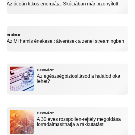
Az óceán titkos energiája: Skóciában már bizonyított
MI HÍREK
Az MI hamis énekesei: átverések a zenei streamingben
TUDOMÁNY
Az egészségbiztosításod a halálod oka
lehet?
TUDOMÁNY
A 30 éves rozspollen-rejtély megoldása
forradalmasíthatja a rákkutatást