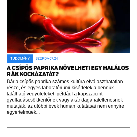
TUDOMÁNY
SZERDA 07:24
A CSÍPŐS PAPRIKA NÖVELHETI EGY HALÁLOS
RÁK KOCKÁZATÁT?
Bár a csípős paprika számos kultúra elválaszthatatlan
része, és egyes laboratóriumi kísérletek a bennük
található vegyületeket, például a kapszaicint
gyulladáscsökkentőnek vagy akár daganatellenesnek
mutatják, az utóbbi évek humán kutatásai nem ennyire
egyértelműek...