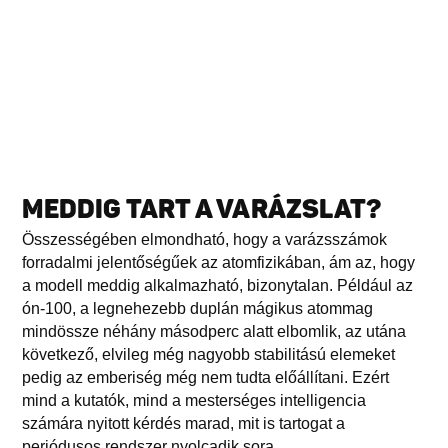
MEDDIG TART A VARÁZSLAT?
Összességében elmondható, hogy a varázsszámok
forradalmi jelentőségűek az atomfizikában, ám az, hogy
a modell meddig alkalmazható, bizonytalan. Például az
ón-100, a legnehezebb duplán mágikus atommag
mindössze néhány másodperc alatt elbomlik, az utána
következő, elvileg még nagyobb stabilitású elemeket
pedig az emberiség még nem tudta előállítani. Ezért
mind a kutatók, mind a mesterséges intelligencia
számára nyitott kérdés marad, mit is tartogat a
periódusos rendszer nyolcadik sora.