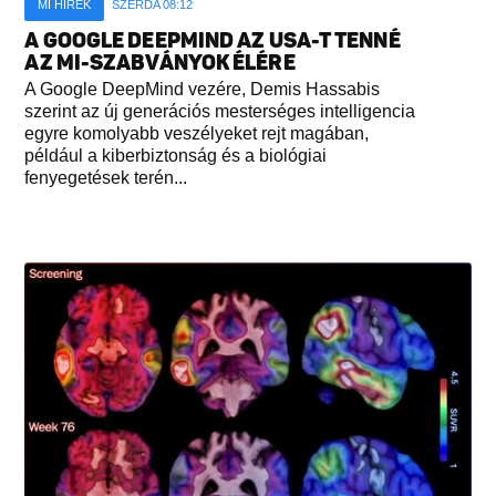
MI HÍREK
SZERDA 08:12
A GOOGLE DEEPMIND AZ USA-T TENNÉ
AZ MI-SZABVÁNYOK ÉLÉRE
A Google DeepMind vezére, Demis Hassabis
szerint az új generációs mesterséges intelligencia
egyre komolyabb veszélyeket rejt magában,
például a kiberbiztonság és a biológiai
fenyegetések terén...