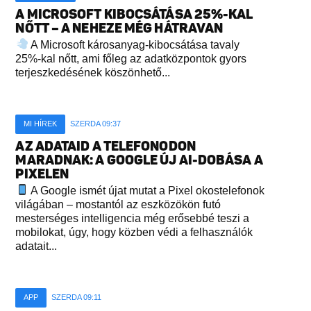
A MICROSOFT KIBOCSÁTÁSA 25%-KAL
NŐTT – A NEHEZE MÉG HÁTRAVAN
A Microsoft károsanyag-kibocsátása tavaly
25%-kal nőtt, ami főleg az adatközpontok gyors
terjeszkedésének köszönhető...
MI HÍREK
SZERDA 09:37
AZ ADATAID A TELEFONODON
MARADNAK: A GOOGLE ÚJ AI-DOBÁSA A
PIXELEN
A Google ismét újat mutat a Pixel okostelefonok
világában – mostantól az eszközökön futó
mesterséges intelligencia még erősebbé teszi a
mobilokat, úgy, hogy közben védi a felhasználók
adatait...
APP
SZERDA 09:11