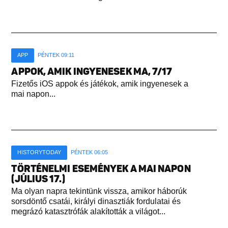
APP
PÉNTEK 09:11
APPOK, AMIK INGYENESEK MA, 7/17
Fizetős iOS appok és játékok, amik ingyenesek a
mai napon...
HISTORYTODAY
PÉNTEK 06:05
TÖRTÉNELMI ESEMÉNYEK A MAI NAPON
(JÚLIUS 17.)
Ma olyan napra tekintünk vissza, amikor háborúk
sorsdöntő csatái, királyi dinasztiák fordulatai és
megrázó katasztrófák alakították a világot...