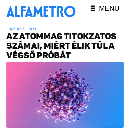
MENU
2025. 09. 21., 20:51
AZ ATOMMAG TITOKZATOS
SZÁMAI, MIÉRT ÉLIK TÚL A
VÉGSŐ PRÓBÁT