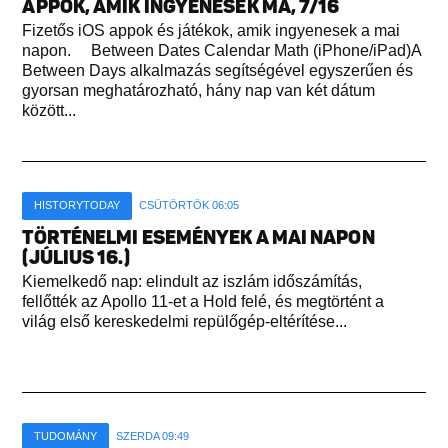
APPOK, AMIK INGYENESEK MA, 7/16
Fizetős iOS appok és játékok, amik ingyenesek a mai
napon. Between Dates Calendar Math (iPhone/iPad)A
Between Days alkalmazás segítségével egyszerűen és
gyorsan meghatározható, hány nap van két dátum
között...
HISTORYTODAY
CSÜTÖRTÖK 06:05
TÖRTÉNELMI ESEMÉNYEK A MAI NAPON
(JÚLIUS 16.)
Kiemelkedő nap: elindult az iszlám időszámítás,
fellőtték az Apollo 11-et a Hold felé, és megtörtént a
világ első kereskedelmi repülőgép-eltérítése...
TUDOMÁNY
SZERDA 09:49