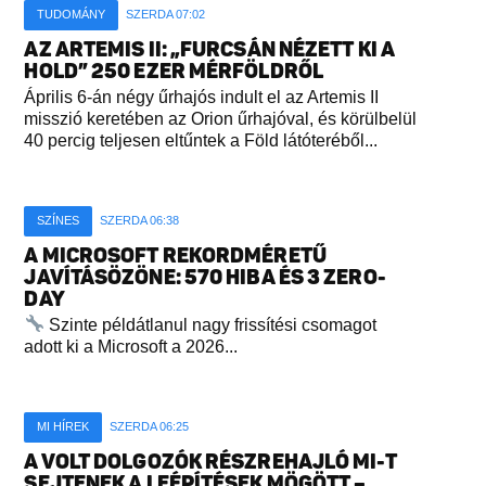
TUDOMÁNY
SZERDA 07:02
AZ ARTEMIS II: „FURCSÁN NÉZETT KI A
HOLD” 250 EZER MÉRFÖLDRŐL
Április 6-án négy űrhajós indult el az Artemis II
misszió keretében az Orion űrhajóval, és körülbelül
40 percig teljesen eltűntek a Föld látóteréből...
SZÍNES
SZERDA 06:38
A MICROSOFT REKORDMÉRETŰ
JAVÍTÁSÖZÖNE: 570 HIBA ÉS 3 ZERO-
DAY
Szinte példátlanul nagy frissítési csomagot
adott ki a Microsoft a 2026...
MI HÍREK
SZERDA 06:25
A VOLT DOLGOZÓK RÉSZREHAJLÓ MI-T
SEJTENEK A LEÉPÍTÉSEK MÖGÖTT –