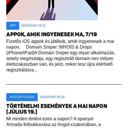
APP
VASÁRNAP 09:11
APPOK, AMIK INGYENESEK MA, 7/19
Fizetős iOS appok és játékok, amik ingyenesek a mai
napon. Domain Sniper: WHOIS & Drops
(iPhone/iPad)A Domain Sniper egy olyan alkalmazás,
amely megmutatja, egy regisztrált domain nev milyen
életszakaszban van, és jelzi, mikor lesz újra elérhető
regisztrálásra...
HISTORYTODAY
VASÁRNAP 06:05
TÖRTÉNELMI ESEMÉNYEK A MAI NAPON
(JÚLIUS 19.)
Mi minden történt ezen a napon? A spanyol
Armada felbukkanása az Angol-csatornában, a