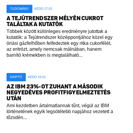
TUDOMÁNY
KEDD 17:01
A TEJÚTRENDSZER MÉLYÉN CUKROT
TALÁLTAK A KUTATÓK
Többek között különleges eredményre jutottak a
kutatók: a Tejútrendszer középpontjához közel egy
óriási gázfelhőben felfedeztek egy ritka cukorfélét,
az eritrózt, amely nemcsak málnában, hanem
barnító krémekben is megtalálható...
KRIPTÓ
KEDD 16:01
AZ IBM 23%-OT ZUHANT A MÁSODIK
NEGYEDÉVES PROFITFIGYELMEZTETÉS
UTÁN
Ami kezdetben ártalmatlannak tűnt, végül az IBM
történetének egyik legsötétebb napjához vezetett a
tőzsdén...