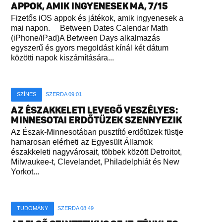
APPOK, AMIK INGYENESEK MA, 7/15
Fizetős iOS appok és játékok, amik ingyenesek a
mai napon. Between Dates Calendar Math
(iPhone/iPad)A Between Days alkalmazás
egyszerű és gyors megoldást kínál két dátum
közötti napok kiszámítására...
SZÍNES
SZERDA 09:01
AZ ÉSZAKKELETI LEVEGŐ VESZÉLYES:
MINNESOTAI ERDŐTÜZEK SZENNYEZIK
Az Észak-Minnesotában pusztító erdőtüzek füstje
hamarosan elérheti az Egyesült Államok
északkeleti nagyvárosait, többek között Detroitot,
Milwaukee-t, Clevelandet, Philadelphiát és New
Yorkot...
TUDOMÁNY
SZERDA 08:49