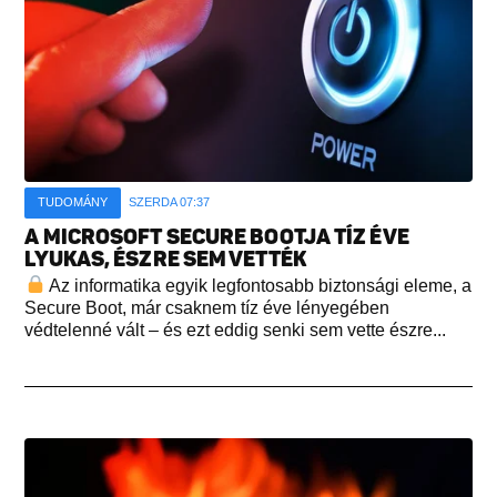
TUDOMÁNY
SZERDA 07:37
A MICROSOFT SECURE BOOTJA TÍZ ÉVE
LYUKAS, ÉSZRE SEM VETTÉK
Az informatika egyik legfontosabb biztonsági eleme, a
Secure Boot, már csaknem tíz éve lényegében
védtelenné vált – és ezt eddig senki sem vette észre...