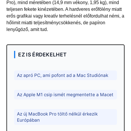
Pro), mind méretében (14,9 mm vékony, 1,95 kg), mind
teljesen fekete kinézetében. A hardveres erőfölény miatt
erős grafikai vagy kreatív terhelésnél előfordulhat némi, a
hőlimit miatti teljesítménycsökkenés, de papíron
lenyűgöző, amit tud.
EZ IS ÉRDEKELHET
Az apró PC, ami pofont ad a Mac Studiónak
Az Apple M1 csip ismét megmentette a Macet
Az új MacBook Pro töltő nélkül érkezik
Európában