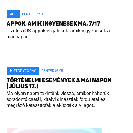
APP
PÉNTEK 09:11
APPOK, AMIK INGYENESEK MA, 7/17
Fizetős iOS appok és játékok, amik ingyenesek a
mai napon...
HISTORYTODAY
PÉNTEK 06:05
TÖRTÉNELMI ESEMÉNYEK A MAI NAPON
(JÚLIUS 17.)
Ma olyan napra tekintünk vissza, amikor háborúk
sorsdöntő csatái, királyi dinasztiák fordulatai és
megrázó katasztrófák alakították a világot...