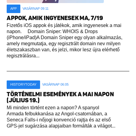
APP
VASÁRNAP 09:11
APPOK, AMIK INGYENESEK MA, 7/19
Fizetős iOS appok és játékok, amik ingyenesek a mai
napon. Domain Sniper: WHOIS & Drops
(iPhone/iPad)A Domain Sniper egy olyan alkalmazás,
amely megmutatja, egy regisztrált domain nev milyen
életszakaszban van, és jelzi, mikor lesz újra elérhető
regisztrálásra...
HISTORYTODAY
VASÁRNAP 06:05
TÖRTÉNELMI ESEMÉNYEK A MAI NAPON
(JÚLIUS 19.)
Mi minden történt ezen a napon? A spanyol
Armada felbukkanása az Angol-csatornában, a
Seneca Falls-i nőjogi konvenció rajtja és az első
GPS-jel sugárzása alapjaiban formálták a világot...