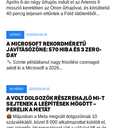
Április 6-án négy űrhajós indult el az Artemis II
misszió keretében az Orion űrhajóval, és körülbelül
40 percig teljesen eltűntek a Föld látóteréből...
SZÍNES
SZERDA 06:38
A MICROSOFT REKORDMÉRETŰ
JAVÍTÁSÖZÖNE: 570 HIBA ÉS 3 ZERO-
DAY
Szinte példátlanul nagy frissítési csomagot
adott ki a Microsoft a 2026...
MI HÍREK
SZERDA 06:25
A VOLT DOLGOZÓK RÉSZREHAJLÓ MI-T
SEJTENEK A LEÉPÍTÉSEK MÖGÖTT –
PERELIK A METÁT
Májusban a Meta megvált dolgozóinak 10
százalékától, közel 8 000 alkalmazottat küldött el,
ami jelentős átszervezéssel járt a vállalat MI-re és