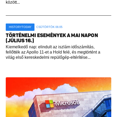
között...
HISTORYTODAY
CSÜTÖRTÖK 06:05
TÖRTÉNELMI ESEMÉNYEK A MAI NAPON
(JÚLIUS 16.)
Kiemelkedő nap: elindult az iszlám időszámítás,
fellőtték az Apollo 11-et a Hold felé, és megtörtént a
világ első kereskedelmi repülőgép-eltérítése...