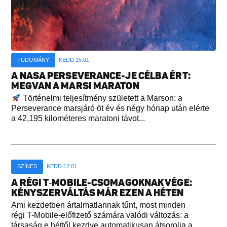
TUDOMÁNY
KEDD 15:01
A NASA PERSEVERANCE-JE CÉLBA ÉRT:
MEGVAN A MARSI MARATON
Történelmi teljesítmény született a Marson: a
Perseverance marsjáró öt év és négy hónap után elérte
a 42,195 kilométeres maratoni távot...
SZÍNES
KEDD 12:01
A RÉGI T‑MOBILE-CSOMAGOKNAK VÉGE:
KÉNYSZERVÁLTÁS MÁR EZEN A HÉTEN
Ami kezdetben ártalmatlannak tűnt, most minden
régi T-Mobile-előfizető számára valódi változás: a
társaság e héttől kezdve automatikusan átsorolja a