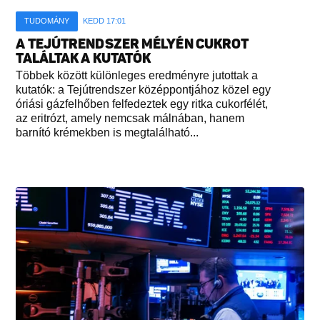
TUDOMÁNY
KEDD 17:01
A TEJÚTRENDSZER MÉLYÉN CUKROT
TALÁLTAK A KUTATÓK
Többek között különleges eredményre jutottak a
kutatók: a Tejútrendszer középpontjához közel egy
óriási gázfelhőben felfedeztek egy ritka cukorfélét,
az eritrózt, amely nemcsak málnában, hanem
barnító krémekben is megtalálható...