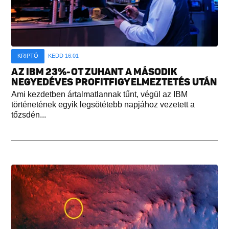
KRIPTÓ
KEDD 16:01
AZ IBM 23%-OT ZUHANT A MÁSODIK
NEGYEDÉVES PROFITFIGYELMEZTETÉS UTÁN
Ami kezdetben ártalmatlannak tűnt, végül az IBM
történetének egyik legsötétebb napjához vezetett a
tőzsdén...