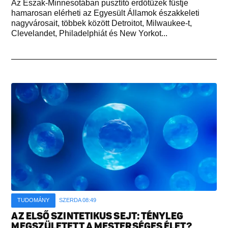
Az Észak-Minnesotában pusztító erdőtüzek füstje
hamarosan elérheti az Egyesült Államok északkeleti
nagyvárosait, többek között Detroitot, Milwaukee-t,
Clevelandet, Philadelphiát és New Yorkot...
TUDOMÁNY
SZERDA 08:49
AZ ELSŐ SZINTETIKUS SEJT: TÉNYLEG
MEGSZÜLETETT A MESTERSÉGES ÉLET?