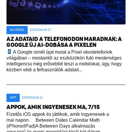
MI HÍREK
SZERDA 09:37
AZ ADATAID A TELEFONODON MARADNAK: A
GOOGLE ÚJ AI-DOBÁSA A PIXELEN
A Google ismét újat mutat a Pixel okostelefonok
világában – mostantól az eszközökön futó mesterséges
intelligencia még erősebbé teszi a mobilokat, úgy, hogy
közben védi a felhasználók adatait...
APP
SZERDA 09:11
APPOK, AMIK INGYENESEK MA, 7/15
Fizetős iOS appok és játékok, amik ingyenesek a
mai napon. Between Dates Calendar Math
(iPhone/iPad)A Between Days alkalmazás
egyszerű és gyors megoldást kínál két dátum