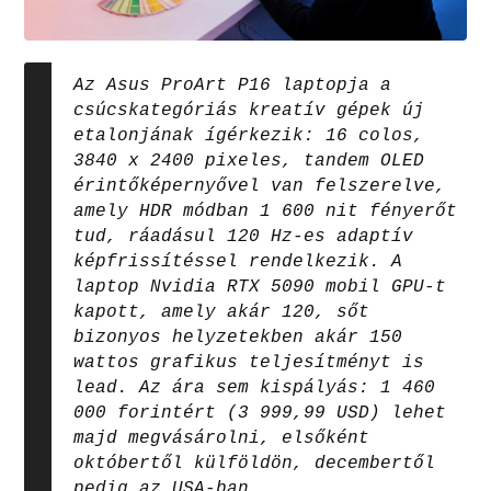
Az Asus ProArt P16 laptopja a
csúcskategóriás kreatív gépek új
etalonjának ígérkezik: 16 colos,
3840 x 2400 pixeles, tandem OLED
érintőképernyővel van felszerelve,
amely HDR módban 1 600 nit fényerőt
tud, ráadásul 120 Hz-es adaptív
képfrissítéssel rendelkezik. A
laptop Nvidia RTX 5090 mobil GPU-t
kapott, amely akár 120, sőt
bizonyos helyzetekben akár 150
wattos grafikus teljesítményt is
lead. Az ára sem kispályás: 1 460
000 forintért (3 999,99 USD) lehet
majd megvásárolni, elsőként
októbertől külföldön, decembertől
pedig az USA-ban.