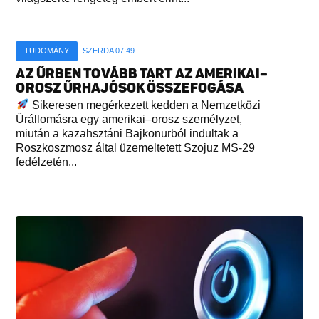
TUDOMÁNY
SZERDA 07:49
AZ ŰRBEN TOVÁBB TART AZ AMERIKAI–
OROSZ ŰRHAJÓSOK ÖSSZEFOGÁSA
Sikeresen megérkezett kedden a Nemzetközi
Űrállomásra egy amerikai–orosz személyzet,
miután a kazahsztáni Bajkonurból indultak a
Roszkoszmosz által üzemeltetett Szojuz MS-29
fedélzetén...