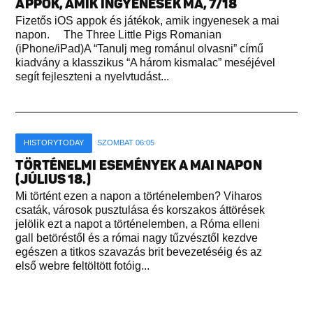
APPOK, AMIK INGYENESEK MA, 7/18
Fizetős iOS appok és játékok, amik ingyenesek a mai
napon. The Three Little Pigs Romanian
(iPhone/iPad)A “Tanulj meg románul olvasni” című
kiadvány a klasszikus “A három kismalac” meséjével
segít fejleszteni a nyelvtudást...
HISTORYTODAY
SZOMBAT 06:05
TÖRTÉNELMI ESEMÉNYEK A MAI NAPON
(JÚLIUS 18.)
Mi történt ezen a napon a történelemben? Viharos
csaták, városok pusztulása és korszakos áttörések
jelölik ezt a napot a történelemben, a Róma elleni
gall betöréstől és a római nagy tűzvésztől kezdve
egészen a titkos szavazás brit bevezetéséig és az
első webre feltöltött fotóig...