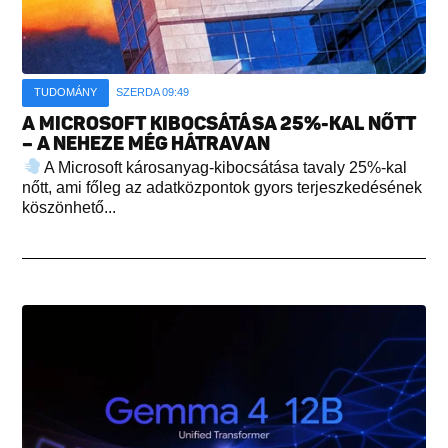
TUDOMÁNY
SZERDA 09:49
A MICROSOFT KIBOCSÁTÁSA 25%-KAL NŐTT
– A NEHEZE MÉG HÁTRAVAN
A Microsoft károsanyag-kibocsátása tavaly 25%-kal
nőtt, ami főleg az adatközpontok gyors terjeszkedésének
köszönhető...