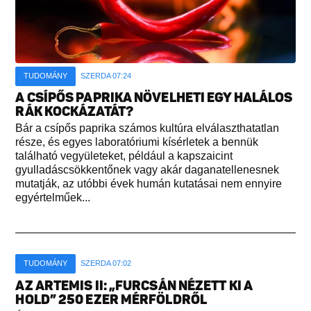
TUDOMÁNY
SZERDA 07:24
A CSÍPŐS PAPRIKA NÖVELHETI EGY HALÁLOS
RÁK KOCKÁZATÁT?
Bár a csípős paprika számos kultúra elválaszthatatlan
része, és egyes laboratóriumi kísérletek a bennük
található vegyületeket, például a kapszaicint
gyulladáscsökkentőnek vagy akár daganatellenesnek
mutatják, az utóbbi évek humán kutatásai nem ennyire
egyértelműek...
TUDOMÁNY
SZERDA 07:02
AZ ARTEMIS II: „FURCSÁN NÉZETT KI A
HOLD” 250 EZER MÉRFÖLDRŐL