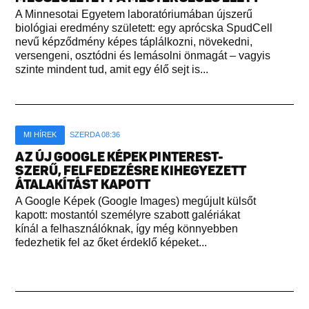
A Minnesotai Egyetem laboratóriumában újszerű
biológiai eredmény született: egy aprócska SpudCell
nevű képződmény képes táplálkozni, növekedni,
versengeni, osztódni és lemásolni önmagát – vagyis
szinte mindent tud, amit egy élő sejt is...
MI HÍREK
SZERDA 08:36
AZ ÚJ GOOGLE KÉPEK PINTEREST-
SZERŰ, FELFEDEZÉSRE KIHEGYEZETT
ÁTALAKÍTÁST KAPOTT
A Google Képek (Google Images) megújult külsőt
kapott: mostantól személyre szabott galériákat
kínál a felhasználóknak, így még könnyebben
fedezhetik fel az őket érdeklő képeket...