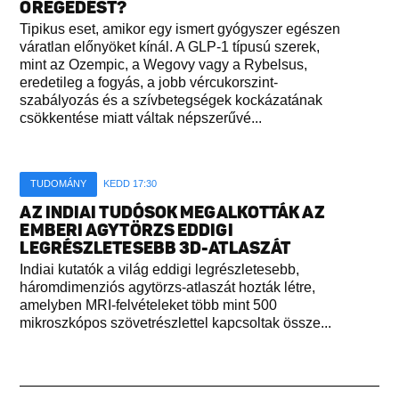
ÖREGEDÉST?
Tipikus eset, amikor egy ismert gyógyszer egészen
váratlan előnyöket kínál. A GLP-1 típusú szerek,
mint az Ozempic, a Wegovy vagy a Rybelsus,
eredetileg a fogyás, a jobb vércukorszint-
szabályozás és a szívbetegségek kockázatának
csökkentése miatt váltak népszerűvé...
TUDOMÁNY
KEDD 17:30
AZ INDIAI TUDÓSOK MEGALKOTTÁK AZ
EMBERI AGYTÖRZS EDDIGI
LEGRÉSZLETESEBB 3D-ATLASZÁT
Indiai kutatók a világ eddigi legrészletesebb,
háromdimenziós agytörzs-atlaszát hozták létre,
amelyben MRI-felvételeket több mint 500
mikroszkópos szövetrészlettel kapcsoltak össze...