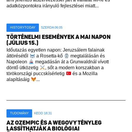
adatközpontokra irányuló fejlesztései miatt...
HISTORYTODAY
SZERDA 06:05
TÖRTÉNELMI ESEMÉNYEK A MAI NAPON
(JÚLIUS 15.)
Időutazás egyetlen napon: Jeruzsálem falainak
áttörésétől
a Rosetta-kő
megtalálásán és
Napoleon
megadásán át a Grunwaldnál vívott
döntő ütközetig
, sőt a modern korszakban a
törökországi puccskísérletig
és a Mozilla
alapításáig
...
TUDOMÁNY
KEDD 18:31
AZ OZEMPIC ÉS A WEGOVY TÉNYLEG
LASSÍTHATJÁK A BIOLÓGIAI