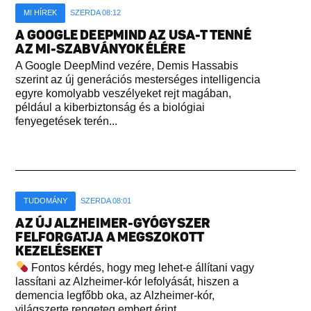
MI HÍREK
SZERDA 08:12
A GOOGLE DEEPMIND AZ USA-T TENNÉ
AZ MI-SZABVÁNYOK ÉLÉRE
A Google DeepMind vezére, Demis Hassabis
szerint az új generációs mesterséges intelligencia
egyre komolyabb veszélyeket rejt magában,
például a kiberbiztonság és a biológiai
fenyegetések terén...
TUDOMÁNY
SZERDA 08:01
AZ ÚJ ALZHEIMER-GYÓGYSZER
FELFORGATJA A MEGSZOKOTT
KEZELÉSEKET
Fontos kérdés, hogy meg lehet-e állítani vagy
lassítani az Alzheimer-kór lefolyását, hiszen a
demencia legfőbb oka, az Alzheimer-kór,
világszerte rengeteg embert érint...