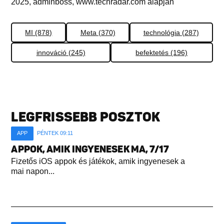
2025, adminboss, www.techradar.com alapján
MI (878)
Meta (370)
technológia (287)
innováció (245)
befektetés (196)
LEGFRISSEBB POSZTOK
APP
PÉNTEK 09:11
APPOK, AMIK INGYENESEK MA, 7/17
Fizetős iOS appok és játékok, amik ingyenesek a
mai napon...