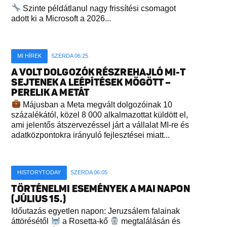
Szinte példátlanul nagy frissítési csomagot
adott ki a Microsoft a 2026...
MI HÍREK
SZERDA 06:25
A VOLT DOLGOZÓK RÉSZREHAJLÓ MI-T
SEJTENEK A LEÉPÍTÉSEK MÖGÖTT –
PERELIK A METÁT
Májusban a Meta megvált dolgozóinak 10
százalékától, közel 8 000 alkalmazottat küldött el,
ami jelentős átszervezéssel járt a vállalat MI-re és
adatközpontokra irányuló fejlesztései miatt...
HISTORYTODAY
SZERDA 06:05
TÖRTÉNELMI ESEMÉNYEK A MAI NAPON
(JÚLIUS 15.)
Időutazás egyetlen napon: Jeruzsálem falainak
áttörésétől
a Rosetta-kő
megtalálásán és