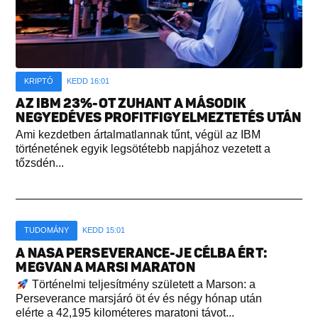
KRIPTÓ
KEDD 16:01
AZ IBM 23%-OT ZUHANT A MÁSODIK
NEGYEDÉVES PROFITFIGYELMEZTETÉS UTÁN
Ami kezdetben ártalmatlannak tűnt, végül az IBM
történetének egyik legsötétebb napjához vezetett a
tőzsdén...
TUDOMÁNY
KEDD 15:01
A NASA PERSEVERANCE-JE CÉLBA ÉRT:
MEGVAN A MARSI MARATON
Történelmi teljesítmény született a Marson: a
Perseverance marsjáró öt év és négy hónap után
elérte a 42,195 kilométeres maratoni távot...