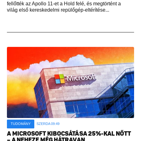
fellőtték az Apollo 11-et a Hold felé, és megtörtént a
világ első kereskedelmi repülőgép-eltérítése...
TUDOMÁNY
SZERDA 09:49
A MICROSOFT KIBOCSÁTÁSA 25%-KAL NŐTT
– A NEHEZE MÉG HÁTRAVAN