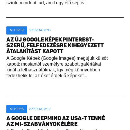
szinte mindent tud, amit egy élő sejt is...
MI HÍREK
SZERDA 08:36
AZ ÚJ GOOGLE KÉPEK PINTEREST-
SZERŰ, FELFEDEZÉSRE KIHEGYEZETT
ÁTALAKÍTÁST KAPOTT
A Google Képek (Google Images) megújult külsőt
kapott: mostantól személyre szabott galériákat
kínál a felhasználóknak, így még könnyebben
fedezhetik fel az őket érdeklő képeket...
MI HÍREK
SZERDA 08:12
A GOOGLE DEEPMIND AZ USA-T TENNÉ
AZ MI-SZABVÁNYOK ÉLÉRE