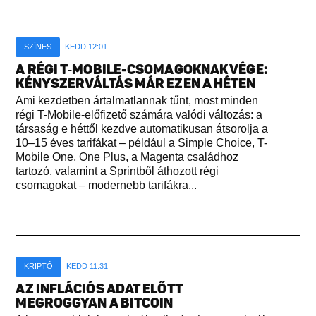
SZÍNES
KEDD 12:01
A RÉGI T‑MOBILE-CSOMAGOKNAK VÉGE:
KÉNYSZERVÁLTÁS MÁR EZEN A HÉTEN
Ami kezdetben ártalmatlannak tűnt, most minden
régi T-Mobile-előfizető számára valódi változás: a
társaság e héttől kezdve automatikusan átsorolja a
10–15 éves tarifákat – például a Simple Choice, T-
Mobile One, One Plus, a Magenta családhoz
tartozó, valamint a Sprintből áthozott régi
csomagokat – modernebb tarifákra...
KRIPTÓ
KEDD 11:31
AZ INFLÁCIÓS ADAT ELŐTT
MEGROGGYAN A BITCOIN