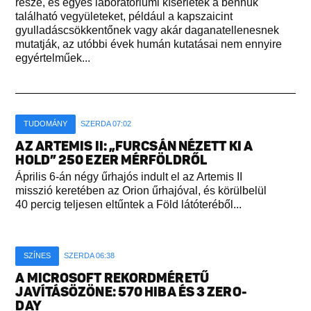
része, és egyes laboratóriumi kísérletek a bennük
található vegyületeket, például a kapszaicint
gyulladáscsökkentőnek vagy akár daganatellenesnek
mutatják, az utóbbi évek humán kutatásai nem ennyire
egyértelműek...
TUDOMÁNY
SZERDA 07:02
AZ ARTEMIS II: „FURCSÁN NÉZETT KI A
HOLD” 250 EZER MÉRFÖLDRŐL
Április 6-án négy űrhajós indult el az Artemis II
misszió keretében az Orion űrhajóval, és körülbelül
40 percig teljesen eltűntek a Föld látóteréből...
SZÍNES
SZERDA 06:38
A MICROSOFT REKORDMÉRETŰ
JAVÍTÁSÖZÖNE: 570 HIBA ÉS 3 ZERO-
DAY