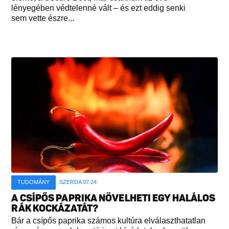
lényegében védtelenné vált – és ezt eddig senki
sem vette észre...
TUDOMÁNY
SZERDA 07:24
A CSÍPŐS PAPRIKA NÖVELHETI EGY HALÁLOS
RÁK KOCKÁZATÁT?
Bár a csípős paprika számos kultúra elválaszthatatlan