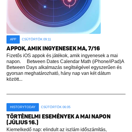
APP
CSÜTÖRTÖK 09:11
APPOK, AMIK INGYENESEK MA, 7/16
Fizetős iOS appok és játékok, amik ingyenesek a mai
napon. Between Dates Calendar Math (iPhone/iPad)A
Between Days alkalmazás segítségével egyszerűen és
gyorsan meghatározható, hány nap van két dátum
között...
HISTORYTODAY
CSÜTÖRTÖK 06:05
TÖRTÉNELMI ESEMÉNYEK A MAI NAPON
(JÚLIUS 16.)
Kiemelkedő nap: elindult az iszlám időszámítás,