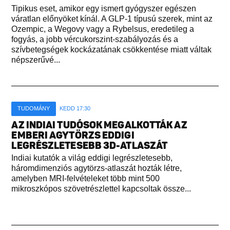
Tipikus eset, amikor egy ismert gyógyszer egészen
váratlan előnyöket kínál. A GLP-1 típusú szerek, mint az
Ozempic, a Wegovy vagy a Rybelsus, eredetileg a
fogyás, a jobb vércukorszint-szabályozás és a
szívbetegségek kockázatának csökkentése miatt váltak
népszerűvé...
TUDOMÁNY
KEDD 17:30
AZ INDIAI TUDÓSOK MEGALKOTTÁK AZ
EMBERI AGYTÖRZS EDDIGI
LEGRÉSZLETESEBB 3D-ATLASZÁT
Indiai kutatók a világ eddigi legrészletesebb,
háromdimenziós agytörzs-atlaszát hozták létre,
amelyben MRI-felvételeket több mint 500
mikroszkópos szövetrészlettel kapcsoltak össze...