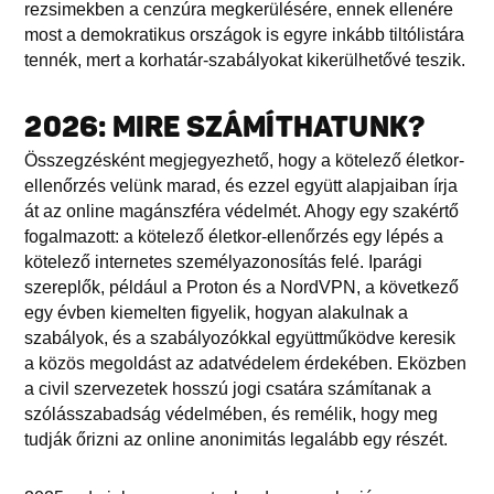
rezsimekben a cenzúra megkerülésére, ennek ellenére
most a demokratikus országok is egyre inkább tiltólistára
tennék, mert a korhatár-szabályokat kikerülhetővé teszik.
2026: MIRE SZÁMÍTHATUNK?
Összegzésként megjegyezhető, hogy a kötelező életkor-
ellenőrzés velünk marad, és ezzel együtt alapjaiban írja
át az online magánszféra védelmét. Ahogy egy szakértő
fogalmazott: a kötelező életkor-ellenőrzés egy lépés a
kötelező internetes személyazonosítás felé. Iparági
szereplők, például a Proton és a NordVPN, a következő
egy évben kiemelten figyelik, hogyan alakulnak a
szabályok, és a szabályozókkal együttműködve keresik
a közös megoldást az adatvédelem érdekében. Eközben
a civil szervezetek hosszú jogi csatára számítanak a
szólásszabadság védelmében, és remélik, hogy meg
tudják őrizni az online anonimitás legalább egy részét.