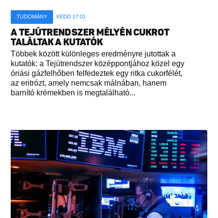
TUDOMÁNY
KEDD 17:01
A TEJÚTRENDSZER MÉLYÉN CUKROT
TALÁLTAK A KUTATÓK
Többek között különleges eredményre jutottak a
kutatók: a Tejútrendszer középpontjához közel egy
óriási gázfelhőben felfedeztek egy ritka cukorfélét,
az eritrózt, amely nemcsak málnában, hanem
barnító krémekben is megtalálható...