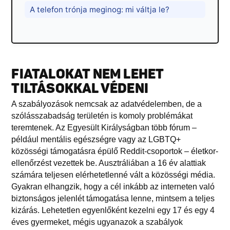
A telefon trónja meginog: mi váltja le?
FIATALOKAT NEM LEHET
TILTÁSOKKAL VÉDENI
A szabályozások nemcsak az adatvédelemben, de a
szólásszabadság területén is komoly problémákat
teremtenek. Az Egyesült Királyságban több fórum –
például mentális egészségre vagy az LGBTQ+
közösségi támogatásra épülő Reddit-csoportok – életkor-
ellenőrzést vezettek be. Ausztráliában a 16 év alattiak
számára teljesen elérhetetlenné vált a közösségi média.
Gyakran elhangzik, hogy a cél inkább az interneten való
biztonságos jelenlét támogatása lenne, mintsem a teljes
kizárás. Lehetetlen egyenlőként kezelni egy 17 és egy 4
éves gyermeket, mégis ugyanazok a szabályok