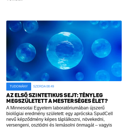
TUDOMÁNY
SZERDA 08:49
AZ ELSŐ SZINTETIKUS SEJT: TÉNYLEG
MEGSZÜLETETT A MESTERSÉGES ÉLET?
A Minnesotai Egyetem laboratóriumában újszerű
biológiai eredmény született: egy aprócska SpudCell
nevű képződmény képes táplálkozni, növekedni,
versengeni, osztódni és lemásolni önmagát – vagyis