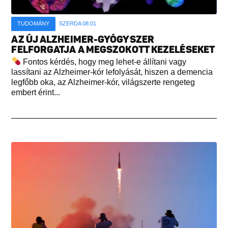
TUDOMÁNY
SZERDA 08:01
AZ ÚJ ALZHEIMER-GYÓGYSZER
FELFORGATJA A MEGSZOKOTT KEZELÉSEKET
Fontos kérdés, hogy meg lehet-e állítani vagy
lassítani az Alzheimer-kór lefolyását, hiszen a demencia
legfőbb oka, az Alzheimer-kór, világszerte rengeteg
embert érint...