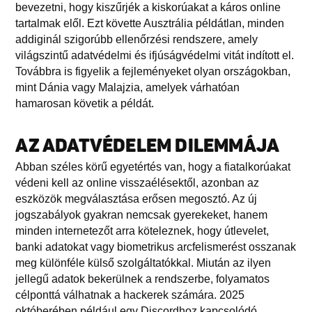
bevezetni, hogy kiszűrjék a kiskorúakat a káros online
tartalmak elől. Ezt követte Ausztrália példátlan, minden
addiginál szigorúbb ellenőrzési rendszere, amely
világszintű adatvédelmi és ifjúságvédelmi vitát indított el.
Továbbra is figyelik a fejleményeket olyan országokban,
mint Dánia vagy Malajzia, amelyek várhatóan
hamarosan követik a példát.
AZ ADATVÉDELEM DILEMMÁJA
Abban széles körű egyetértés van, hogy a fiatalkorúakat
védeni kell az online visszaélésektől, azonban az
eszközök megválasztása erősen megosztó. Az új
jogszabályok gyakran nemcsak gyerekeket, hanem
minden internetezőt arra köteleznek, hogy útlevelet,
banki adatokat vagy biometrikus arcfelismerést osszanak
meg különféle külső szolgáltatókkal. Miután az ilyen
jellegű adatok bekerülnek a rendszerbe, folyamatos
célponttá válhatnak a hackerek számára. 2025
októberében például egy Discordhoz kapcsolódó