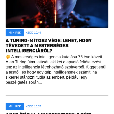
MI HÍREK
KEDD 10:49
A TURING-MÍTOSZ VÉGE: LEHET, HOGY
TÉVEDETT A MESTERSÉGES
INTELLIGENCIÁRÓL?
A mesterséges intelligencia kutatása 75 éve követi
Alan Turing útmutatását, aki két alapvető feltételezést
tett: az intelligencia létrehozható szoftverből, függetlenül
a testtől, és hogy egy gép intelligensnek számít, ha
sikerrel utánozni tudja az embert, például egy
beszélgetés során...
MI HÍREK
KEDD 10:37