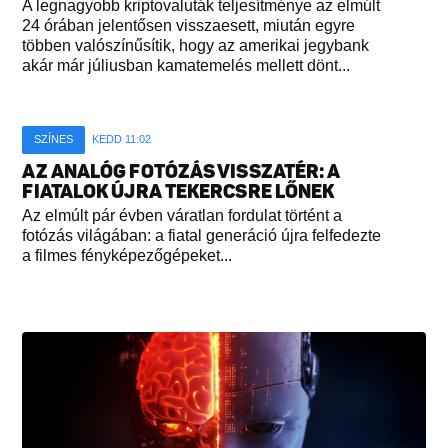
A legnagyobb kriptovaluták teljesítménye az elmúlt
24 órában jelentősen visszaesett, miután egyre
többen valószínűsítik, hogy az amerikai jegybank
akár már júliusban kamatemelés mellett dönt...
SZÍNES
KEDD 11:02
AZ ANALÓG FOTÓZÁS VISSZATÉR: A
FIATALOK ÚJRA TEKERCSRE LŐNEK
Az elmúlt pár évben váratlan fordulat történt a
fotózás világában: a fiatal generáció újra felfedezte
a filmes fényképezőgépeket...