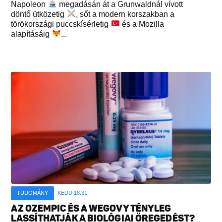
Napoleon
megadásán át a Grunwaldnál vívott
döntő ütközetig
, sőt a modern korszakban a
törökországi puccskísérletig
és a Mozilla
alapításáig
...
TUDOMÁNY
KEDD 18:31
AZ OZEMPIC ÉS A WEGOVY TÉNYLEG
LASSÍTHATJÁK A BIOLÓGIAI ÖREGEDÉST?