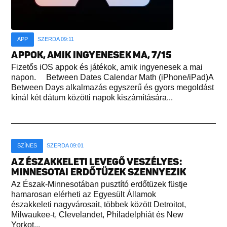
APP
SZERDA 09:11
APPOK, AMIK INGYENESEK MA, 7/15
Fizetős iOS appok és játékok, amik ingyenesek a mai
napon. Between Dates Calendar Math (iPhone/iPad)A
Between Days alkalmazás egyszerű és gyors megoldást
kínál két dátum közötti napok kiszámítására...
SZÍNES
SZERDA 09:01
AZ ÉSZAKKELETI LEVEGŐ VESZÉLYES:
MINNESOTAI ERDŐTÜZEK SZENNYEZIK
Az Észak-Minnesotában pusztító erdőtüzek füstje
hamarosan elérheti az Egyesült Államok
északkeleti nagyvárosait, többek között Detroitot,
Milwaukee-t, Clevelandet, Philadelphiát és New
Yorkot...