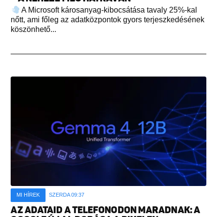
A Microsoft károsanyag-kibocsátása tavaly 25%-kal
nőtt, ami főleg az adatközpontok gyors terjeszkedésének
köszönhető...
MI HÍREK
SZERDA 09:37
AZ ADATAID A TELEFONODON MARADNAK: A