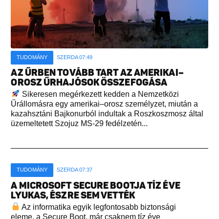
TUDOMÁNY
SZERDA 07:49
AZ ŰRBEN TOVÁBB TART AZ AMERIKAI–
OROSZ ŰRHAJÓSOK ÖSSZEFOGÁSA
Sikeresen megérkezett kedden a Nemzetközi
Űrállomásra egy amerikai–orosz személyzet, miután a
kazahsztáni Bajkonurból indultak a Roszkoszmosz által
üzemeltetett Szojuz MS-29 fedélzetén...
TUDOMÁNY
SZERDA 07:37
A MICROSOFT SECURE BOOTJA TÍZ ÉVE
LYUKAS, ÉSZRE SEM VETTÉK
Az informatika egyik legfontosabb biztonsági
eleme, a Secure Boot, már csaknem tíz éve