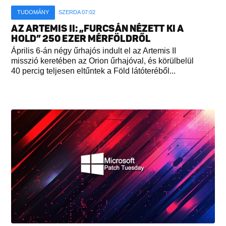
TUDOMÁNY
SZERDA 07:02
AZ ARTEMIS II: „FURCSÁN NÉZETT KI A
HOLD” 250 EZER MÉRFÖLDRŐL
Április 6-án négy űrhajós indult el az Artemis II
misszió keretében az Orion űrhajóval, és körülbelül
40 percig teljesen eltűntek a Föld látóteréből...