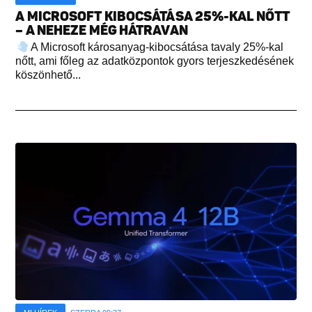
A MICROSOFT KIBOCSÁTÁSA 25%-KAL NŐTT
– A NEHEZE MÉG HÁTRAVAN
A Microsoft károsanyag-kibocsátása tavaly 25%-kal
nőtt, ami főleg az adatközpontok gyors terjeszkedésének
köszönhető...