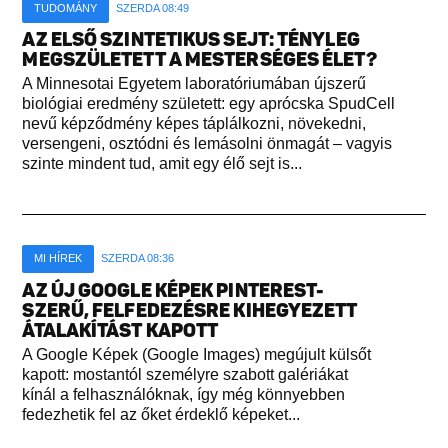
TUDOMÁNY
SZERDA 08:49
AZ ELSŐ SZINTETIKUS SEJT: TÉNYLEG
MEGSZÜLETETT A MESTERSÉGES ÉLET?
A Minnesotai Egyetem laboratóriumában újszerű
biológiai eredmény született: egy aprócska SpudCell
nevű képződmény képes táplálkozni, növekedni,
versengeni, osztódni és lemásolni önmagát – vagyis
szinte mindent tud, amit egy élő sejt is...
MI HÍREK
SZERDA 08:36
AZ ÚJ GOOGLE KÉPEK PINTEREST-
SZERŰ, FELFEDEZÉSRE KIHEGYEZETT
ÁTALAKÍTÁST KAPOTT
A Google Képek (Google Images) megújult külsőt
kapott: mostantól személyre szabott galériákat
kínál a felhasználóknak, így még könnyebben
fedezhetik fel az őket érdeklő képeket...