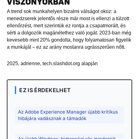
VISZONYOKBAN
A trend sok munkahelyen bizalmi válságot okoz: a
menedzserek jelentős része már most is ellenzi a túlzott
ellenőrzést, mert szerintük ez rontja a csapatmorált, és
sérti a dolgozók magánélethez való jogát. 2023-ban még
kevesebb mint 20% gondolta, hogy folyamatosan figyelik
a munkáját – ez az arány mostanra ugrásszerűen nőtt.
2025, adrienne, tech.slashdot.org alapján
EZ IS ÉRDEKELHET
Az Adobe Experience Manager újabb kritikus
hibájára vadásznak a támadók
Az újabb Windows-biztonsági rés mindenkit