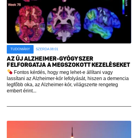
TUDOMÁNY
SZERDA 08:01
AZ ÚJ ALZHEIMER-GYÓGYSZER
FELFORGATJA A MEGSZOKOTT KEZELÉSEKET
Fontos kérdés, hogy meg lehet-e állítani vagy
lassítani az Alzheimer-kór lefolyását, hiszen a demencia
legfőbb oka, az Alzheimer-kór, világszerte rengeteg
embert érint...