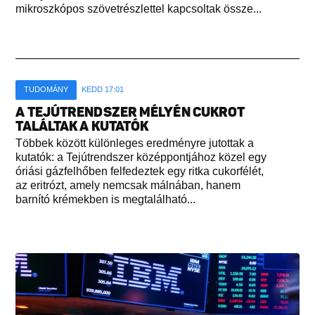
mikroszkópos szövetrészlettel kapcsoltak össze...
TUDOMÁNY
KEDD 17:01
A TEJÚTRENDSZER MÉLYÉN CUKROT
TALÁLTAK A KUTATÓK
Többek között különleges eredményre jutottak a
kutatók: a Tejútrendszer középpontjához közel egy
óriási gázfelhőben felfedeztek egy ritka cukorfélét,
az eritrózt, amely nemcsak málnában, hanem
barnító krémekben is megtalálható...