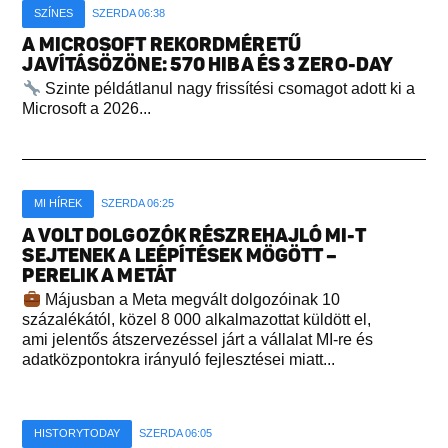
SZÍNES
SZERDA 06:38
A MICROSOFT REKORDMÉRETŰ
JAVÍTÁSÖZÖNE: 570 HIBA ÉS 3 ZERO-DAY
Szinte példátlanul nagy frissítési csomagot adott ki a
Microsoft a 2026...
MI HÍREK
SZERDA 06:25
A VOLT DOLGOZÓK RÉSZREHAJLÓ MI-T
SEJTENEK A LEÉPÍTÉSEK MÖGÖTT –
PERELIK A METÁT
Májusban a Meta megvált dolgozóinak 10
százalékától, közel 8 000 alkalmazottat küldött el,
ami jelentős átszervezéssel járt a vállalat MI-re és
adatközpontokra irányuló fejlesztései miatt...
HISTORYTODAY
SZERDA 06:05