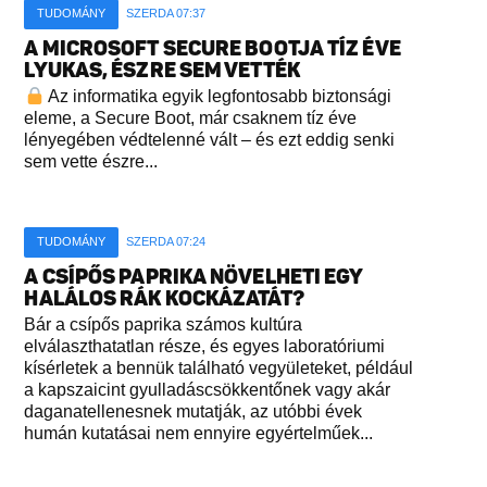
TUDOMÁNY
SZERDA 07:37
A MICROSOFT SECURE BOOTJA TÍZ ÉVE
LYUKAS, ÉSZRE SEM VETTÉK
Az informatika egyik legfontosabb biztonsági
eleme, a Secure Boot, már csaknem tíz éve
lényegében védtelenné vált – és ezt eddig senki
sem vette észre...
TUDOMÁNY
SZERDA 07:24
A CSÍPŐS PAPRIKA NÖVELHETI EGY
HALÁLOS RÁK KOCKÁZATÁT?
Bár a csípős paprika számos kultúra
elválaszthatatlan része, és egyes laboratóriumi
kísérletek a bennük található vegyületeket, például
a kapszaicint gyulladáscsökkentőnek vagy akár
daganatellenesnek mutatják, az utóbbi évek
humán kutatásai nem ennyire egyértelműek...