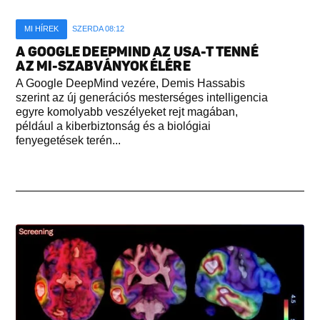
MI HÍREK
SZERDA 08:12
A GOOGLE DEEPMIND AZ USA-T TENNÉ
AZ MI-SZABVÁNYOK ÉLÉRE
A Google DeepMind vezére, Demis Hassabis
szerint az új generációs mesterséges intelligencia
egyre komolyabb veszélyeket rejt magában,
például a kiberbiztonság és a biológiai
fenyegetések terén...