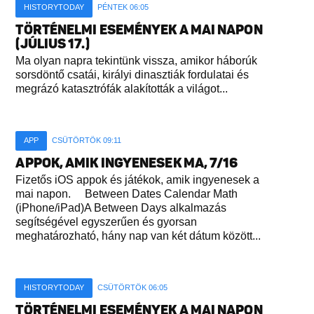
HISTORYTODAY
PÉNTEK 06:05
TÖRTÉNELMI ESEMÉNYEK A MAI NAPON
(JÚLIUS 17.)
Ma olyan napra tekintünk vissza, amikor háborúk
sorsdöntő csatái, királyi dinasztiák fordulatai és
megrázó katasztrófák alakították a világot...
APP
CSÜTÖRTÖK 09:11
APPOK, AMIK INGYENESEK MA, 7/16
Fizetős iOS appok és játékok, amik ingyenesek a
mai napon. Between Dates Calendar Math
(iPhone/iPad)A Between Days alkalmazás
segítségével egyszerűen és gyorsan
meghatározható, hány nap van két dátum között...
HISTORYTODAY
CSÜTÖRTÖK 06:05
TÖRTÉNELMI ESEMÉNYEK A MAI NAPON