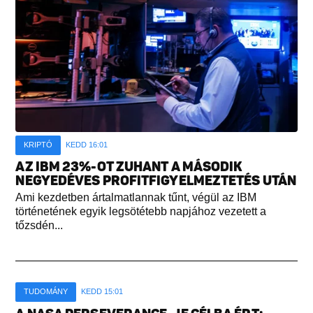
KRIPTÓ
KEDD 16:01
AZ IBM 23%-OT ZUHANT A MÁSODIK
NEGYEDÉVES PROFITFIGYELMEZTETÉS UTÁN
Ami kezdetben ártalmatlannak tűnt, végül az IBM
történetének egyik legsötétebb napjához vezetett a
tőzsdén...
TUDOMÁNY
KEDD 15:01