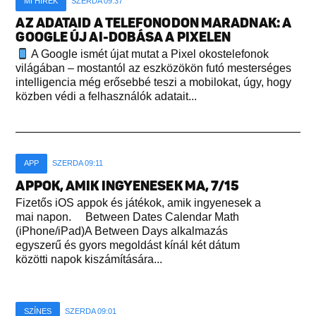
MI HÍREK
SZERDA 09:37
AZ ADATAID A TELEFONODON MARADNAK: A
GOOGLE ÚJ AI-DOBÁSA A PIXELEN
A Google ismét újat mutat a Pixel okostelefonok
világában – mostantól az eszközökön futó mesterséges
intelligencia még erősebbé teszi a mobilokat, úgy, hogy
közben védi a felhasználók adatait...
APP
SZERDA 09:11
APPOK, AMIK INGYENESEK MA, 7/15
Fizetős iOS appok és játékok, amik ingyenesek a
mai napon. Between Dates Calendar Math
(iPhone/iPad)A Between Days alkalmazás
egyszerű és gyors megoldást kínál két dátum
közötti napok kiszámítására...
SZÍNES
SZERDA 09:01