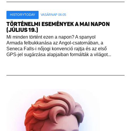
HISTORYTODAY
VASÁRNAP 06:05
TÖRTÉNELMI ESEMÉNYEK A MAI NAPON
(JÚLIUS 19.)
Mi minden történt ezen a napon? A spanyol
Armada felbukkanása az Angol-csatornában, a
Seneca Falls-i nőjogi konvenció rajtja és az első
GPS-jel sugárzása alapjaiban formálták a világot...