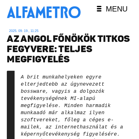
MENU
2025. 09. 19., 11:25
AZ ANGOL FŐNÖKÖK TITKOS
FEGYVERE: TELJES
MEGFIGYELÉS
A brit munkahelyeken egyre
elterjedtebb az úgynevezett
bossware, vagyis a dolgozók
tevékenységének MI-alapú
megfigyelése. Minden harmadik
munkaadó már alkalmaz ilyen
szoftvereket, főleg a céges e-
mailek, az internethasználat és a
képernyőtevékenység figyelésére.