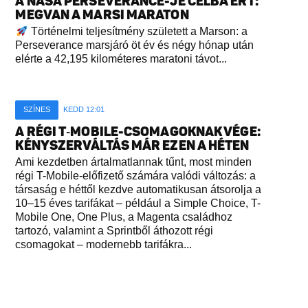
A NASA PERSEVERANCE-JE CÉLBA ÉRT:
MEGVAN A MARSI MARATON
Történelmi teljesítmény született a Marson: a
Perseverance marsjáró öt év és négy hónap után
elérte a 42,195 kilométeres maratoni távot...
SZÍNES
KEDD 12:01
A RÉGI T‑MOBILE-CSOMAGOKNAK VÉGE:
KÉNYSZERVÁLTÁS MÁR EZEN A HÉTEN
Ami kezdetben ártalmatlannak tűnt, most minden
régi T-Mobile-előfizető számára valódi változás: a
társaság e héttől kezdve automatikusan átsorolja a
10–15 éves tarifákat – például a Simple Choice, T-
Mobile One, One Plus, a Magenta családhoz
tartozó, valamint a Sprintből áthozott régi
csomagokat – modernebb tarifákra...