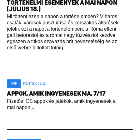
TÖRTÉNELMI ESEMÉNYEK A MAI NAPON
(JÚLIUS 18.)
Mi történt ezen a napon a történelemben? Viharos
csaták, városok pusztulása és korszakos áttörések
jelölik ezt a napot a történelemben, a Róma elleni
gall betöréstől és a római nagy tűzvésztől kezdve
egészen a titkos szavazás brit bevezetéséig és az
első webre feltöltött fotóig...
APP
PÉNTEK 09:11
APPOK, AMIK INGYENESEK MA, 7/17
Fizetős iOS appok és játékok, amik ingyenesek a
mai napon...