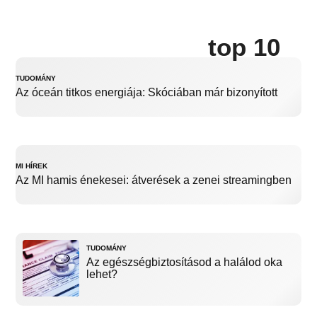
top 10
TUDOMÁNY
Az óceán titkos energiája: Skóciában már bizonyított
MI HÍREK
Az MI hamis énekesei: átverések a zenei streamingben
TUDOMÁNY
Az egészségbiztosításod a halálod oka
lehet?