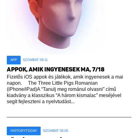
APP
SZOMBAT 09:11
APPOK, AMIK INGYENESEK MA, 7/18
Fizetős iOS appok és játékok, amik ingyenesek a mai
napon. The Three Little Pigs Romanian
(iPhone/iPad)A “Tanulj meg románul olvasni” című
kiadvány a klasszikus “A három kismalac” meséjével
segít fejleszteni a nyelvtudást...
HISTORYTODAY
SZOMBAT 06:05