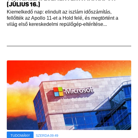
(JÚLIUS 16.)
Kiemelkedő nap: elindult az iszlám időszámítás,
fellőtték az Apollo 11-et a Hold felé, és megtörtént a
világ első kereskedelmi repülőgép-eltérítése...
TUDOMÁNY
SZERDA 09:49