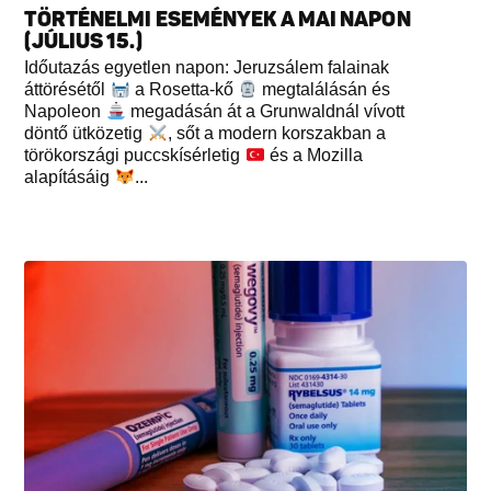
TÖRTÉNELMI ESEMÉNYEK A MAI NAPON
(JÚLIUS 15.)
Időutazás egyetlen napon: Jeruzsálem falainak
áttörésétől
a Rosetta-kő
megtalálásán és
Napoleon
megadásán át a Grunwaldnál vívott
döntő ütközetig
, sőt a modern korszakban a
törökországi puccskísérletig
és a Mozilla
alapításáig
...