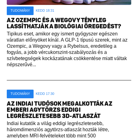
TUDOMÁNY
KEDD 18:31
AZ OZEMPIC ÉS A WEGOVY TÉNYLEG
LASSÍTHATJÁK A BIOLÓGIAI ÖREGEDÉST?
Tipikus eset, amikor egy ismert gyógyszer egészen
váratlan előnyöket kínál. A GLP-1 típusú szerek, mint az
Ozempic, a Wegovy vagy a Rybelsus, eredetileg a
fogyás, a jobb vércukorszint-szabályozás és a
szívbetegségek kockázatának csökkentése miatt váltak
népszerűvé...
TUDOMÁNY
KEDD 17:30
AZ INDIAI TUDÓSOK MEGALKOTTÁK AZ
EMBERI AGYTÖRZS EDDIGI
LEGRÉSZLETESEBB 3D-ATLASZÁT
Indiai kutatók a világ eddigi legrészletesebb,
háromdimenziós agytörzs-atlaszát hozták létre,
amelyben MRI-felvételeket több mint 500