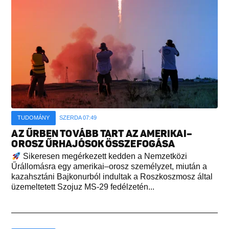
TUDOMÁNY
SZERDA 07:49
AZ ŰRBEN TOVÁBB TART AZ AMERIKAI–
OROSZ ŰRHAJÓSOK ÖSSZEFOGÁSA
Sikeresen megérkezett kedden a Nemzetközi
Űrállomásra egy amerikai–orosz személyzet, miután a
kazahsztáni Bajkonurból indultak a Roszkoszmosz által
üzemeltetett Szojuz MS-29 fedélzetén...