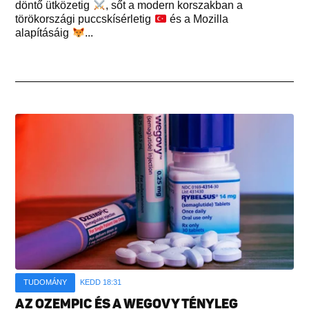
döntő ütközetig
, sőt a modern korszakban a
törökországi puccskísérletig
és a Mozilla
alapításáig
...
TUDOMÁNY
KEDD 18:31
AZ OZEMPIC ÉS A WEGOVY TÉNYLEG