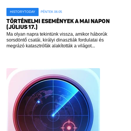
HISTORYTODAY
PÉNTEK 06:05
TÖRTÉNELMI ESEMÉNYEK A MAI NAPON
(JÚLIUS 17.)
Ma olyan napra tekintünk vissza, amikor háborúk
sorsdöntő csatái, királyi dinasztiák fordulatai és
megrázó katasztrófák alakították a világot...