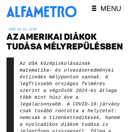
MENU
2025. 09. 13., 12:50
AZ AMERIKAI DIÁKOK
TUDÁSA MÉLYREPÜLÉSBEN
Az USA középiskolásainak
matematika- és olvasáseredményei
évtizedes mélyponton vannak. A
legfrissebb országos felmérés
szerint a végzősök 2024-es átlaga
több mint húsz éve a
legalacsonyabb. A COVID–19-járvány
csak tovább rontotta a helyzetet:
nemcsak a tizenkettedikesek, hanem
a nyolcadikos diákok tudása is
jelentősen visszaesett, főleg a