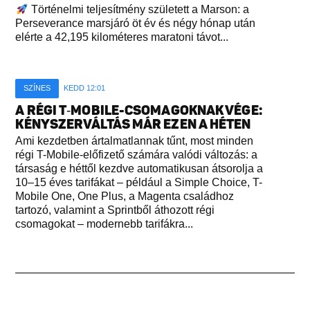
Történelmi teljesítmény született a Marson: a
Perseverance marsjáró öt év és négy hónap után
elérte a 42,195 kilométeres maratoni távot...
SZÍNES
KEDD 12:01
A RÉGI T‑MOBILE-CSOMAGOKNAK VÉGE:
KÉNYSZERVÁLTÁS MÁR EZEN A HÉTEN
Ami kezdetben ártalmatlannak tűnt, most minden
régi T-Mobile-előfizető számára valódi változás: a
társaság e héttől kezdve automatikusan átsorolja a
10–15 éves tarifákat – például a Simple Choice, T-
Mobile One, One Plus, a Magenta családhoz
tartozó, valamint a Sprintből áthozott régi
csomagokat – modernebb tarifákra...