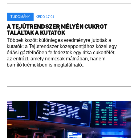
TUDOMÁNY
KEDD 17:01
A TEJÚTRENDSZER MÉLYÉN CUKROT
TALÁLTAK A KUTATÓK
Többek között különleges eredményre jutottak a
kutatók: a Tejútrendszer középpontjához közel egy
óriási gázfelhőben felfedeztek egy ritka cukorfélét,
az eritrózt, amely nemcsak málnában, hanem
barnító krémekben is megtalálható...