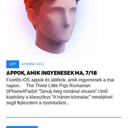
APP
SZOMBAT 09:11
APPOK, AMIK INGYENESEK MA, 7/18
Fizetős iOS appok és játékok, amik ingyenesek a mai
napon. The Three Little Pigs Romanian
(iPhone/iPad)A “Tanulj meg románul olvasni” című
kiadvány a klasszikus “A három kismalac” meséjével
segít fejleszteni a nyelvtudást...