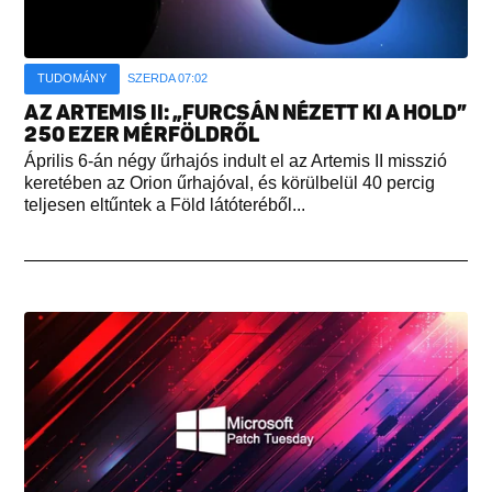
TUDOMÁNY
SZERDA 07:02
AZ ARTEMIS II: „FURCSÁN NÉZETT KI A HOLD”
250 EZER MÉRFÖLDRŐL
Április 6-án négy űrhajós indult el az Artemis II misszió
keretében az Orion űrhajóval, és körülbelül 40 percig
teljesen eltűntek a Föld látóteréből...