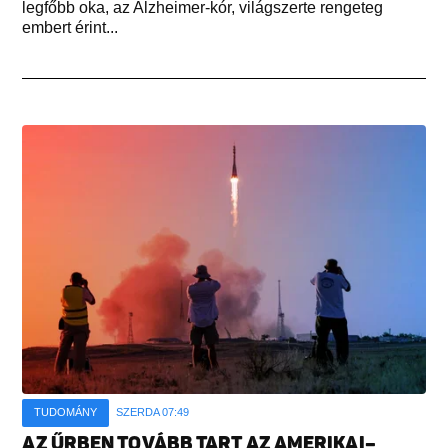
legfőbb oka, az Alzheimer-kór, világszerte rengeteg
embert érint...
TUDOMÁNY
SZERDA 07:49
AZ ŰRBEN TOVÁBB TART AZ AMERIKAI–