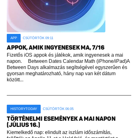
APP
CSÜTÖRTÖK 09:11
APPOK, AMIK INGYENESEK MA, 7/16
Fizetős iOS appok és játékok, amik ingyenesek a mai
napon. Between Dates Calendar Math (iPhone/iPad)A
Between Days alkalmazás segítségével egyszerűen és
gyorsan meghatározható, hány nap van két dátum
között...
HISTORYTODAY
CSÜTÖRTÖK 06:05
TÖRTÉNELMI ESEMÉNYEK A MAI NAPON
(JÚLIUS 16.)
Kiemelkedő nap: elindult az iszlám időszámítás,