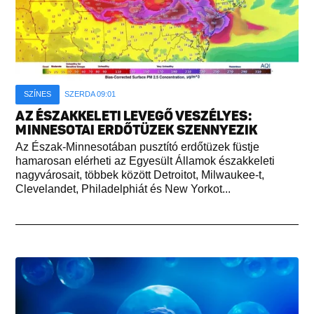
SZÍNES
SZERDA 09:01
AZ ÉSZAKKELETI LEVEGŐ VESZÉLYES:
MINNESOTAI ERDŐTÜZEK SZENNYEZIK
Az Észak-Minnesotában pusztító erdőtüzek füstje
hamarosan elérheti az Egyesült Államok északkeleti
nagyvárosait, többek között Detroitot, Milwaukee-t,
Clevelandet, Philadelphiát és New Yorkot...