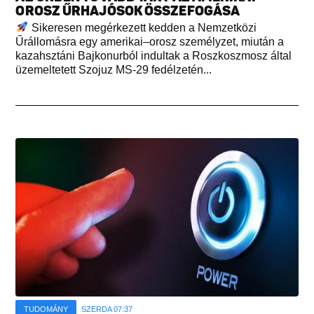
OROSZ ŰRHAJÓSOK ÖSSZEFOGÁSA
Sikeresen megérkezett kedden a Nemzetközi
Űrállomásra egy amerikai–orosz személyzet, miután a
kazahsztáni Bajkonurból indultak a Roszkoszmosz által
üzemeltetett Szojuz MS-29 fedélzetén...
TUDOMÁNY
SZERDA 07:37