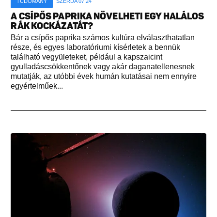
TUDOMÁNY
SZERDA 07:24
A CSÍPŐS PAPRIKA NÖVELHETI EGY HALÁLOS
RÁK KOCKÁZATÁT?
Bár a csípős paprika számos kultúra elválaszthatatlan
része, és egyes laboratóriumi kísérletek a bennük
található vegyületeket, például a kapszaicint
gyulladáscsökkentőnek vagy akár daganatellenesnek
mutatják, az utóbbi évek humán kutatásai nem ennyire
egyértelműek...