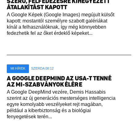
SZERŰ, FELFEDEZÉSRE KIHEGYEZETT
ÁTALAKÍTÁST KAPOTT
A Google Képek (Google Images) megújult külsőt
kapott: mostantól személyre szabott galériákat
kínál a felhasználóknak, így még könnyebben
fedezhetik fel az őket érdeklő képeket...
MI HÍREK
SZERDA 08:12
A GOOGLE DEEPMIND AZ USA-T TENNÉ
AZ MI-SZABVÁNYOK ÉLÉRE
A Google DeepMind vezére, Demis Hassabis
szerint az új generációs mesterséges intelligencia
egyre komolyabb veszélyeket rejt magában,
például a kiberbiztonság és a biológiai
fenyegetések terén...