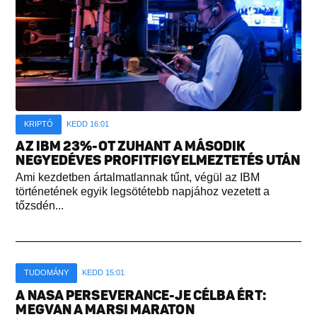
KRIPTÓ
KEDD 16:01
AZ IBM 23%-OT ZUHANT A MÁSODIK
NEGYEDÉVES PROFITFIGYELMEZTETÉS UTÁN
Ami kezdetben ártalmatlannak tűnt, végül az IBM
történetének egyik legsötétebb napjához vezetett a
tőzsdén...
TUDOMÁNY
KEDD 15:01
A NASA PERSEVERANCE-JE CÉLBA ÉRT:
MEGVAN A MARSI MARATON