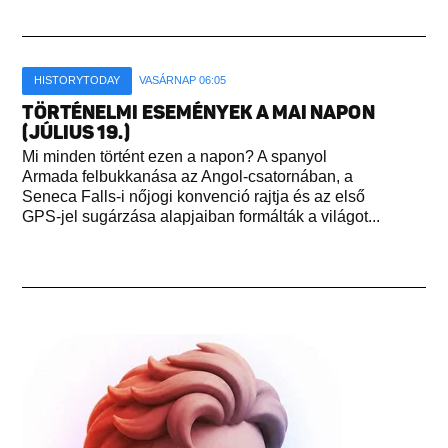
HISTORYTODAY
VASÁRNAP 06:05
TÖRTÉNELMI ESEMÉNYEK A MAI NAPON
(JÚLIUS 19.)
Mi minden történt ezen a napon? A spanyol
Armada felbukkanása az Angol-csatornában, a
Seneca Falls-i nőjogi konvenció rajtja és az első
GPS-jel sugárzása alapjaiban formálták a világot...