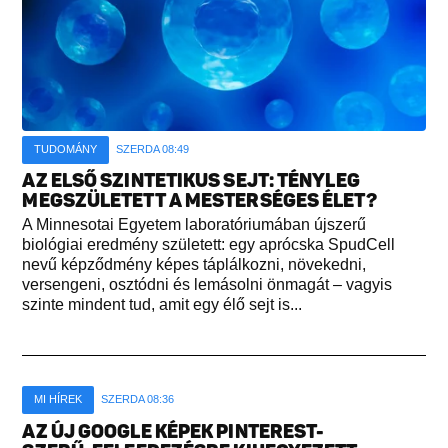
TUDOMÁNY
SZERDA 08:49
AZ ELSŐ SZINTETIKUS SEJT: TÉNYLEG
MEGSZÜLETETT A MESTERSÉGES ÉLET?
A Minnesotai Egyetem laboratóriumában újszerű
biológiai eredmény született: egy aprócska SpudCell
nevű képződmény képes táplálkozni, növekedni,
versengeni, osztódni és lemásolni önmagát – vagyis
szinte mindent tud, amit egy élő sejt is...
MI HÍREK
SZERDA 08:36
AZ ÚJ GOOGLE KÉPEK PINTEREST-