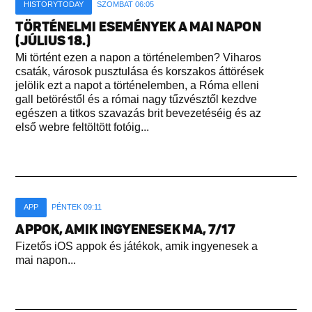
HISTORYTODAY
SZOMBAT 06:05
TÖRTÉNELMI ESEMÉNYEK A MAI NAPON
(JÚLIUS 18.)
Mi történt ezen a napon a történelemben? Viharos
csaták, városok pusztulása és korszakos áttörések
jelölik ezt a napot a történelemben, a Róma elleni
gall betöréstől és a római nagy tűzvésztől kezdve
egészen a titkos szavazás brit bevezetéséig és az
első webre feltöltött fotóig...
APP
PÉNTEK 09:11
APPOK, AMIK INGYENESEK MA, 7/17
Fizetős iOS appok és játékok, amik ingyenesek a
mai napon...