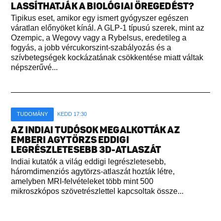
LASSÍTHATJÁK A BIOLÓGIAI ÖREGEDÉST?
Tipikus eset, amikor egy ismert gyógyszer egészen
váratlan előnyöket kínál. A GLP-1 típusú szerek, mint az
Ozempic, a Wegovy vagy a Rybelsus, eredetileg a
fogyás, a jobb vércukorszint-szabályozás és a
szívbetegségek kockázatának csökkentése miatt váltak
népszerűvé...
TUDOMÁNY
KEDD 17:30
AZ INDIAI TUDÓSOK MEGALKOTTÁK AZ
EMBERI AGYTÖRZS EDDIGI
LEGRÉSZLETESEBB 3D-ATLASZÁT
Indiai kutatók a világ eddigi legrészletesebb,
háromdimenziós agytörzs-atlaszát hozták létre,
amelyben MRI-felvételeket több mint 500
mikroszkópos szövetrészlettel kapcsoltak össze...