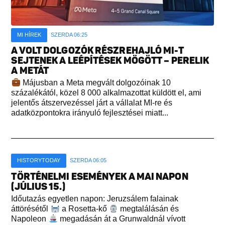
MI HÍREK
SZERDA 06:25
A VOLT DOLGOZÓK RÉSZREHAJLÓ MI-T
SEJTENEK A LEÉPÍTÉSEK MÖGÖTT – PERELIK
A METÁT
Májusban a Meta megvált dolgozóinak 10
százalékától, közel 8 000 alkalmazottat küldött el, ami
jelentős átszervezéssel járt a vállalat MI-re és
adatközpontokra irányuló fejlesztései miatt...
HISTORYTODAY
SZERDA 06:05
TÖRTÉNELMI ESEMÉNYEK A MAI NAPON
(JÚLIUS 15.)
Időutazás egyetlen napon: Jeruzsálem falainak
áttörésétől
a Rosetta-kő
megtalálásán és
Napoleon
megadásán át a Grunwaldnál vívott