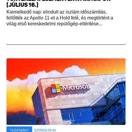
(JÚLIUS 16.)
Kiemelkedő nap: elindult az iszlám időszámítás,
fellőtték az Apollo 11-et a Hold felé, és megtörtént a
világ első kereskedelmi repülőgép-eltérítése...
TUDOMÁNY
SZERDA 09:49