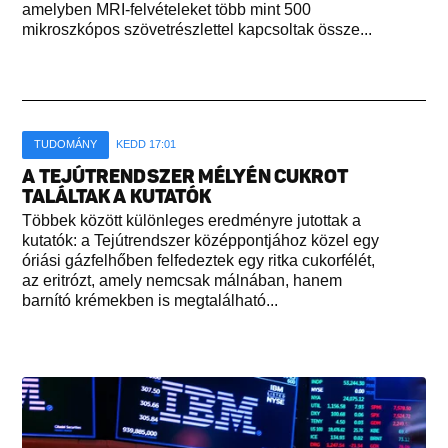
amelyben MRI-felvételeket több mint 500
mikroszkópos szövetrészlettel kapcsoltak össze...
TUDOMÁNY
KEDD 17:01
A TEJÚTRENDSZER MÉLYÉN CUKROT
TALÁLTAK A KUTATÓK
Többek között különleges eredményre jutottak a
kutatók: a Tejútrendszer középpontjához közel egy
óriási gázfelhőben felfedeztek egy ritka cukorfélét,
az eritrózt, amely nemcsak málnában, hanem
barnító krémekben is megtalálható...