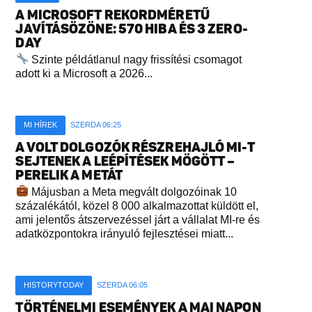
A MICROSOFT REKORDMÉRETŰ
JAVÍTÁSÖZÖNE: 570 HIBA ÉS 3 ZERO-
DAY
Szinte példátlanul nagy frissítési csomagot
adott ki a Microsoft a 2026...
MI HÍREK
SZERDA 06:25
A VOLT DOLGOZÓK RÉSZREHAJLÓ MI-T
SEJTENEK A LEÉPÍTÉSEK MÖGÖTT –
PERELIK A METÁT
Májusban a Meta megvált dolgozóinak 10
százalékától, közel 8 000 alkalmazottat küldött el,
ami jelentős átszervezéssel járt a vállalat MI-re és
adatközpontokra irányuló fejlesztései miatt...
HISTORYTODAY
SZERDA 06:05
TÖRTÉNELMI ESEMÉNYEK A MAI NAPON