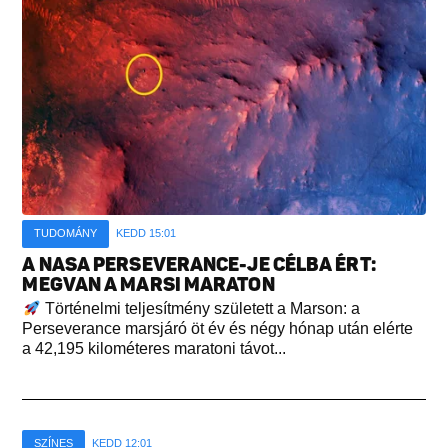
TUDOMÁNY
KEDD 15:01
A NASA PERSEVERANCE-JE CÉLBA ÉRT:
MEGVAN A MARSI MARATON
Történelmi teljesítmény született a Marson: a
Perseverance marsjáró öt év és négy hónap után elérte
a 42,195 kilométeres maratoni távot...
SZÍNES
KEDD 12:01