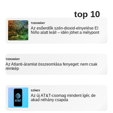
top 10
TUDOMÁNY
Az esőerdők szén-dioxid-elnyelése El
Niño alatt leáll – idén jöhet a mélypont
TUDOMÁNY
Az Atlanti-áramlat összeomlása fenyeget: nem csak
rémkép
SZÍNES
Az új AT&T-csomag mindent ígér, de
akad néhány csapda