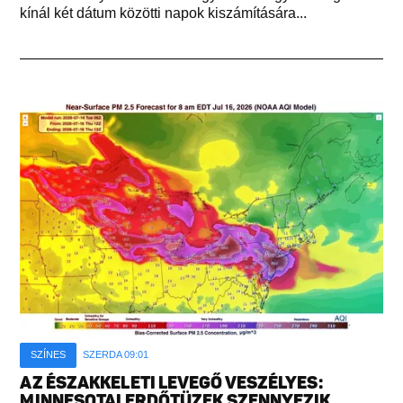
kínál két dátum közötti napok kiszámítására...
SZÍNES
SZERDA 09:01
AZ ÉSZAKKELETI LEVEGŐ VESZÉLYES:
MINNESOTAI ERDŐTÜZEK SZENNYEZIK