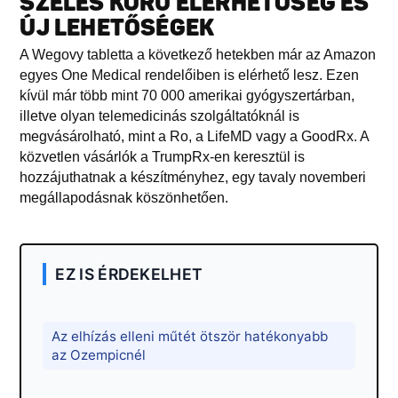
SZÉLES KÖRŰ ELÉRHETŐSÉG ÉS
ÚJ LEHETŐSÉGEK
A Wegovy tabletta a következő hetekben már az Amazon
egyes One Medical rendelőiben is elérhető lesz. Ezen
kívül már több mint 70 000 amerikai gyógyszertárban,
illetve olyan telemedicinás szolgáltatóknál is
megvásárolható, mint a Ro, a LifeMD vagy a GoodRx. A
közvetlen vásárlók a TrumpRx-en keresztül is
hozzájuthatnak a készítményhez, egy tavaly novemberi
megállapodásnak köszönhetően.
EZ IS ÉRDEKELHET
Az elhízás elleni műtét ötször hatékonyabb
az Ozempicnél