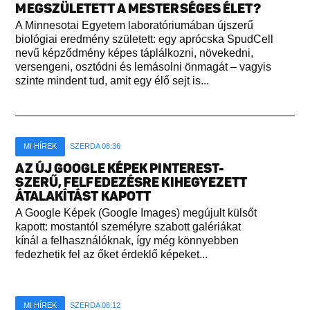
MEGSZÜLETETT A MESTERSÉGES ÉLET?
A Minnesotai Egyetem laboratóriumában újszerű
biológiai eredmény született: egy aprócska SpudCell
nevű képződmény képes táplálkozni, növekedni,
versengeni, osztódni és lemásolni önmagát – vagyis
szinte mindent tud, amit egy élő sejt is...
MI HÍREK
SZERDA 08:36
AZ ÚJ GOOGLE KÉPEK PINTEREST-
SZERŰ, FELFEDEZÉSRE KIHEGYEZETT
ÁTALAKÍTÁST KAPOTT
A Google Képek (Google Images) megújult külsőt
kapott: mostantól személyre szabott galériákat
kínál a felhasználóknak, így még könnyebben
fedezhetik fel az őket érdeklő képeket...
MI HÍREK
SZERDA 08:12