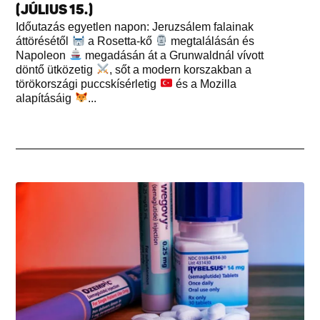
(JÚLIUS 15.)
Időutazás egyetlen napon: Jeruzsálem falainak
áttörésétől
a Rosetta-kő
megtalálásán és
Napoleon
megadásán át a Grunwaldnál vívott
döntő ütközetig
, sőt a modern korszakban a
törökországi puccskísérletig
és a Mozilla
alapításáig
...