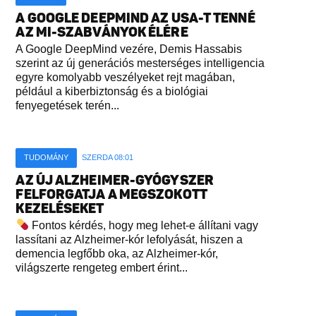
A GOOGLE DEEPMIND AZ USA-T TENNÉ
AZ MI-SZABVÁNYOK ÉLÉRE
A Google DeepMind vezére, Demis Hassabis
szerint az új generációs mesterséges intelligencia
egyre komolyabb veszélyeket rejt magában,
például a kiberbiztonság és a biológiai
fenyegetések terén...
TUDOMÁNY
SZERDA 08:01
AZ ÚJ ALZHEIMER-GYÓGYSZER
FELFORGATJA A MEGSZOKOTT
KEZELÉSEKET
Fontos kérdés, hogy meg lehet-e állítani vagy
lassítani az Alzheimer-kór lefolyását, hiszen a
demencia legfőbb oka, az Alzheimer-kór,
világszerte rengeteg embert érint...