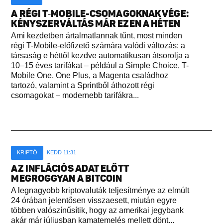
A RÉGI T‑MOBILE-CSOMAGOKNAK VÉGE:
KÉNYSZERVÁLTÁS MÁR EZEN A HÉTEN
Ami kezdetben ártalmatlannak tűnt, most minden
régi T-Mobile-előfizető számára valódi változás: a
társaság e héttől kezdve automatikusan átsorolja a
10–15 éves tarifákat – például a Simple Choice, T-
Mobile One, One Plus, a Magenta családhoz
tartozó, valamint a Sprintből áthozott régi
csomagokat – modernebb tarifákra...
KRIPTÓ
KEDD 11:31
AZ INFLÁCIÓS ADAT ELŐTT
MEGROGGYAN A BITCOIN
A legnagyobb kriptovaluták teljesítménye az elmúlt
24 órában jelentősen visszaesett, miután egyre
többen valószínűsítik, hogy az amerikai jegybank
akár már júliusban kamatemelés mellett dönt...