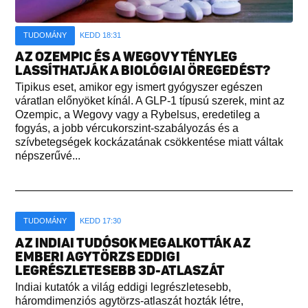
TUDOMÁNY
KEDD 18:31
AZ OZEMPIC ÉS A WEGOVY TÉNYLEG
LASSÍTHATJÁK A BIOLÓGIAI ÖREGEDÉST?
Tipikus eset, amikor egy ismert gyógyszer egészen
váratlan előnyöket kínál. A GLP-1 típusú szerek, mint az
Ozempic, a Wegovy vagy a Rybelsus, eredetileg a
fogyás, a jobb vércukorszint-szabályozás és a
szívbetegségek kockázatának csökkentése miatt váltak
népszerűvé...
TUDOMÁNY
KEDD 17:30
AZ INDIAI TUDÓSOK MEGALKOTTÁK AZ
EMBERI AGYTÖRZS EDDIGI
LEGRÉSZLETESEBB 3D-ATLASZÁT
Indiai kutatók a világ eddigi legrészletesebb,
háromdimenziós agytörzs-atlaszát hozták létre,