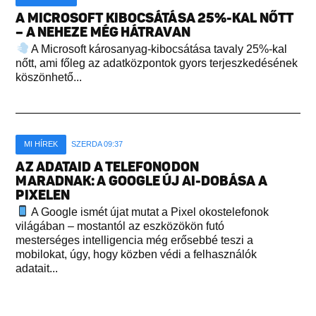
A MICROSOFT KIBOCSÁTÁSA 25%-KAL NŐTT
– A NEHEZE MÉG HÁTRAVAN
A Microsoft károsanyag-kibocsátása tavaly 25%-kal
nőtt, ami főleg az adatközpontok gyors terjeszkedésének
köszönhető...
MI HÍREK
SZERDA 09:37
AZ ADATAID A TELEFONODON
MARADNAK: A GOOGLE ÚJ AI-DOBÁSA A
PIXELEN
A Google ismét újat mutat a Pixel okostelefonok
világában – mostantól az eszközökön futó
mesterséges intelligencia még erősebbé teszi a
mobilokat, úgy, hogy közben védi a felhasználók
adatait...