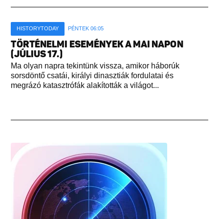
HISTORYTODAY
PÉNTEK 06:05
TÖRTÉNELMI ESEMÉNYEK A MAI NAPON
(JÚLIUS 17.)
Ma olyan napra tekintünk vissza, amikor háborúk
sorsdöntő csatái, királyi dinasztiák fordulatai és
megrázó katasztrófák alakították a világot...