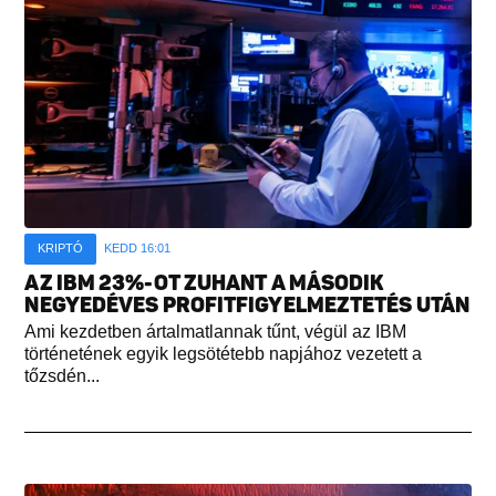
KRIPTÓ
KEDD 16:01
AZ IBM 23%-OT ZUHANT A MÁSODIK
NEGYEDÉVES PROFITFIGYELMEZTETÉS UTÁN
Ami kezdetben ártalmatlannak tűnt, végül az IBM
történetének egyik legsötétebb napjához vezetett a
tőzsdén...