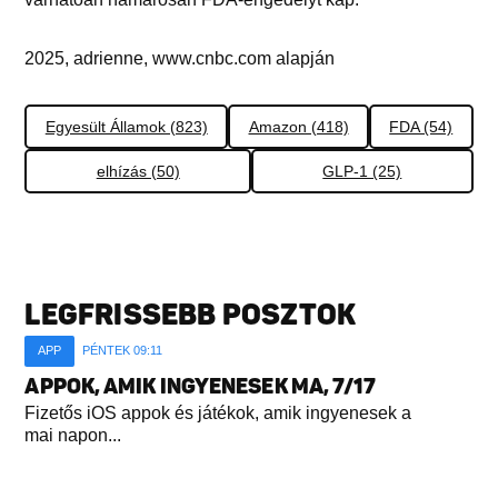
2025, adrienne, www.cnbc.com alapján
Egyesült Államok (823)
Amazon (418)
FDA (54)
elhízás (50)
GLP-1 (25)
LEGFRISSEBB POSZTOK
APP
PÉNTEK 09:11
APPOK, AMIK INGYENESEK MA, 7/17
Fizetős iOS appok és játékok, amik ingyenesek a
mai napon...