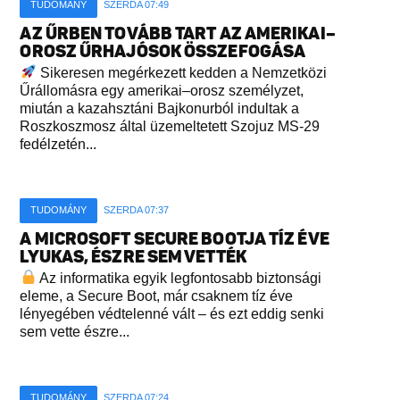
TUDOMÁNY
SZERDA 07:49
AZ ŰRBEN TOVÁBB TART AZ AMERIKAI–
OROSZ ŰRHAJÓSOK ÖSSZEFOGÁSA
Sikeresen megérkezett kedden a Nemzetközi
Űrállomásra egy amerikai–orosz személyzet,
miután a kazahsztáni Bajkonurból indultak a
Roszkoszmosz által üzemeltetett Szojuz MS-29
fedélzetén...
TUDOMÁNY
SZERDA 07:37
A MICROSOFT SECURE BOOTJA TÍZ ÉVE
LYUKAS, ÉSZRE SEM VETTÉK
Az informatika egyik legfontosabb biztonsági
eleme, a Secure Boot, már csaknem tíz éve
lényegében védtelenné vált – és ezt eddig senki
sem vette észre...
TUDOMÁNY
SZERDA 07:24