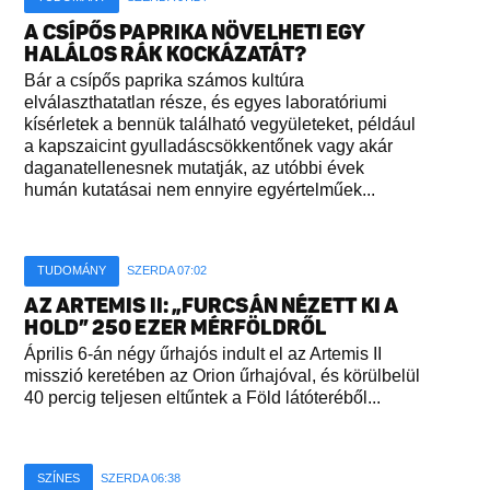
A CSÍPŐS PAPRIKA NÖVELHETI EGY
HALÁLOS RÁK KOCKÁZATÁT?
Bár a csípős paprika számos kultúra
elválaszthatatlan része, és egyes laboratóriumi
kísérletek a bennük található vegyületeket, például
a kapszaicint gyulladáscsökkentőnek vagy akár
daganatellenesnek mutatják, az utóbbi évek
humán kutatásai nem ennyire egyértelműek...
TUDOMÁNY
SZERDA 07:02
AZ ARTEMIS II: „FURCSÁN NÉZETT KI A
HOLD” 250 EZER MÉRFÖLDRŐL
Április 6-án négy űrhajós indult el az Artemis II
misszió keretében az Orion űrhajóval, és körülbelül
40 percig teljesen eltűntek a Föld látóteréből...
SZÍNES
SZERDA 06:38