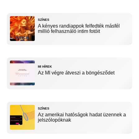
SZÍNES
A kényes randiappok felfedték másfél
millió felhasználó intim fotóit
MI HÍREK
Az MI végre átveszi a böngésződet
SZÍNES
Az amerikai hatóságok hadat üzennek a
jelszólopóknak