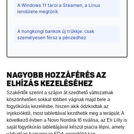
A Windows 11 tarol a Steamen, a Linux
lendülete megtörik
A hongkongi bankok új trükkje: csak
személyesen férsz a pénzedhez
NAGYOBB HOZZÁFÉRÉS AZ
ELHÍZÁS KEZELÉSÉHEZ
Szakértők szerint a szájon át szedhető változatnak
köszönhetően sokkal többen vágnak majd bele a
fogyókúrás kezelésbe, hiszen akik ódzkodtak az
injekcióktól, most tablettával kezdhetik meg a terápiát. A
következő évben a Novo Nordisk fő riválisa, az Eli Lilly is
saját fogyókúrás tablettájával készül piacra lépni, amely
várhatóan hamarosan FDA-engedélyt kap.