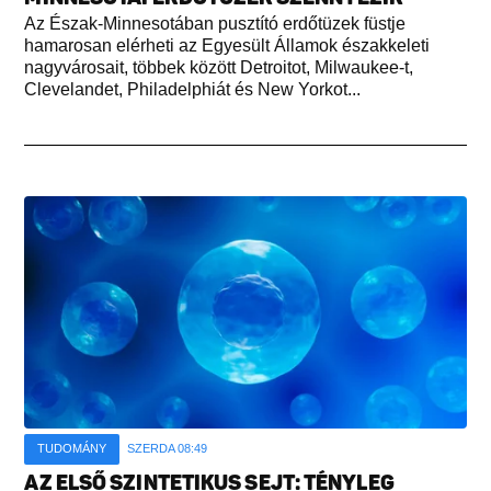
Az Észak-Minnesotában pusztító erdőtüzek füstje
hamarosan elérheti az Egyesült Államok északkeleti
nagyvárosait, többek között Detroitot, Milwaukee-t,
Clevelandet, Philadelphiát és New Yorkot...
TUDOMÁNY
SZERDA 08:49
AZ ELSŐ SZINTETIKUS SEJT: TÉNYLEG