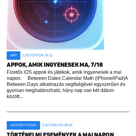
APP
CSÜTÖRTÖK 09:11
APPOK, AMIK INGYENESEK MA, 7/16
Fizetős iOS appok és játékok, amik ingyenesek a mai
napon. Between Dates Calendar Math (iPhone/iPad)A
Between Days alkalmazás segítségével egyszerűen és
gyorsan meghatározható, hány nap van két dátum
között...
HISTORYTODAY
CSÜTÖRTÖK 06:05
TÖRTÉNELMI ESEMÉNYEK A MAI NAPON