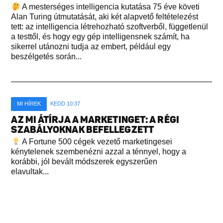
A mesterséges intelligencia kutatása 75 éve követi
Alan Turing útmutatását, aki két alapvető feltételezést
tett: az intelligencia létrehozható szoftverből, függetlenül
a testtől, és hogy egy gép intelligensnek számít, ha
sikerrel utánozni tudja az embert, például egy
beszélgetés során...
MI HÍREK
KEDD 10:37
AZ MI ÁTÍRJA A MARKETINGET: A RÉGI
SZABÁLYOKNAK BEFELLEGZETT
A Fortune 500 cégek vezető marketingesei
kénytelenek szembenézni azzal a ténnyel, hogy a
korábbi, jól bevált módszerek egyszerűen
elavultak...