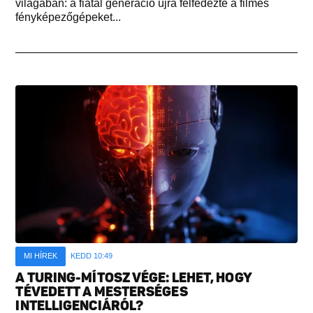
világában: a fiatal generáció újra felfedezte a filmes
fényképezőgépeket...
MI HÍREK
KEDD 10:49
A TURING-MÍTOSZ VÉGE: LEHET, HOGY
TÉVEDETT A MESTERSÉGES
INTELLIGENCIÁRÓL?