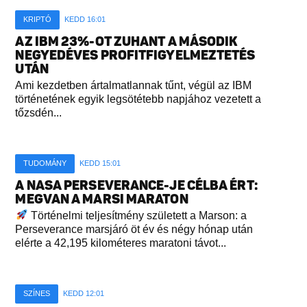
KRIPTÓ
KEDD 16:01
AZ IBM 23%-OT ZUHANT A MÁSODIK
NEGYEDÉVES PROFITFIGYELMEZTETÉS
UTÁN
Ami kezdetben ártalmatlannak tűnt, végül az IBM
történetének egyik legsötétebb napjához vezetett a
tőzsdén...
TUDOMÁNY
KEDD 15:01
A NASA PERSEVERANCE-JE CÉLBA ÉRT:
MEGVAN A MARSI MARATON
Történelmi teljesítmény született a Marson: a
Perseverance marsjáró öt év és négy hónap után
elérte a 42,195 kilométeres maratoni távot...
SZÍNES
KEDD 12:01