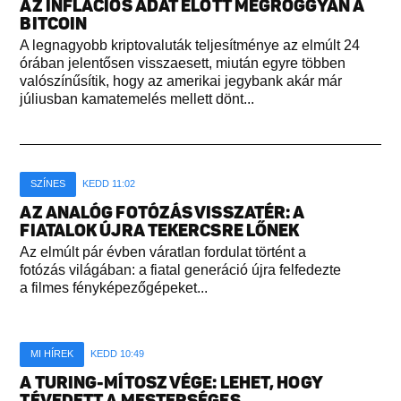
AZ INFLÁCIÓS ADAT ELŐTT MEGROGGYAN A
BITCOIN
A legnagyobb kriptovaluták teljesítménye az elmúlt 24
órában jelentősen visszaesett, miután egyre többen
valószínűsítik, hogy az amerikai jegybank akár már
júliusban kamatemelés mellett dönt...
SZÍNES
KEDD 11:02
AZ ANALÓG FOTÓZÁS VISSZATÉR: A
FIATALOK ÚJRA TEKERCSRE LŐNEK
Az elmúlt pár évben váratlan fordulat történt a
fotózás világában: a fiatal generáció újra felfedezte
a filmes fényképezőgépeket...
MI HÍREK
KEDD 10:49
A TURING-MÍTOSZ VÉGE: LEHET, HOGY
TÉVEDETT A MESTERSÉGES