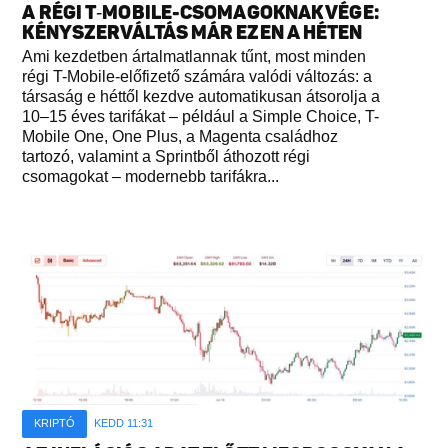
A RÉGI T‑MOBILE-CSOMAGOKNAK VÉGE:
KÉNYSZERVÁLTÁS MÁR EZEN A HÉTEN
Ami kezdetben ártalmatlannak tűnt, most minden
régi T-Mobile-előfizető számára valódi változás: a
társaság e héttől kezdve automatikusan átsorolja a
10–15 éves tarifákat – például a Simple Choice, T-
Mobile One, One Plus, a Magenta családhoz
tartozó, valamint a Sprintből áthozott régi
csomagokat – modernebb tarifákra...
KRIPTÓ
KEDD 11:31