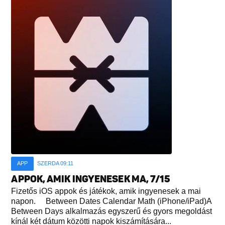
APP
SZERDA 09:11
APPOK, AMIK INGYENESEK MA, 7/15
Fizetős iOS appok és játékok, amik ingyenesek a mai
napon. Between Dates Calendar Math (iPhone/iPad)A
Between Days alkalmazás egyszerű és gyors megoldást
kínál két dátum közötti napok kiszámítására...