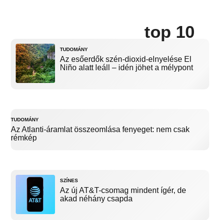
top 10
TUDOMÁNY
Az esőerdők szén-dioxid-elnyelése El
Niño alatt leáll – idén jöhet a mélypont
TUDOMÁNY
Az Atlanti-áramlat összeomlása fenyeget: nem csak
rémkép
SZÍNES
Az új AT&T-csomag mindent ígér, de
akad néhány csapda