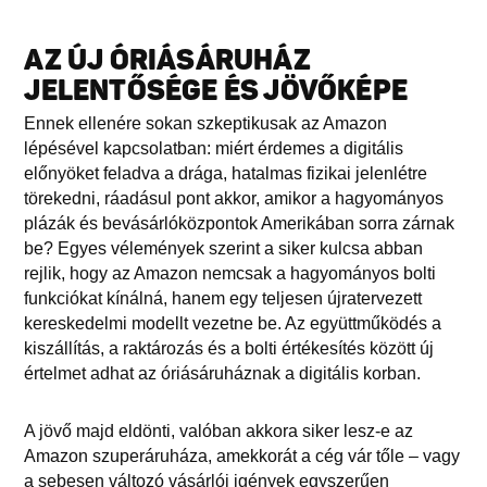
AZ ÚJ ÓRIÁSÁRUHÁZ
JELENTŐSÉGE ÉS JÖVŐKÉPE
Ennek ellenére sokan szkeptikusak az Amazon
lépésével kapcsolatban: miért érdemes a digitális
előnyöket feladva a drága, hatalmas fizikai jelenlétre
törekedni, ráadásul pont akkor, amikor a hagyományos
plázák és bevásárlóközpontok Amerikában sorra zárnak
be? Egyes vélemények szerint a siker kulcsa abban
rejlik, hogy az Amazon nemcsak a hagyományos bolti
funkciókat kínálná, hanem egy teljesen újratervezett
kereskedelmi modellt vezetne be. Az együttműködés a
kiszállítás, a raktározás és a bolti értékesítés között új
értelmet adhat az óriásáruháznak a digitális korban.
A jövő majd eldönti, valóban akkora siker lesz-e az
Amazon szuperáruháza, amekkorát a cég vár tőle – vagy
a sebesen változó vásárlói igények egyszerűen