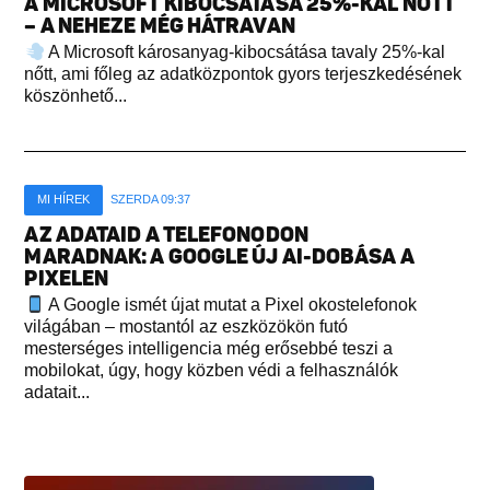
A MICROSOFT KIBOCSÁTÁSA 25%-KAL NŐTT
– A NEHEZE MÉG HÁTRAVAN
A Microsoft károsanyag-kibocsátása tavaly 25%-kal
nőtt, ami főleg az adatközpontok gyors terjeszkedésének
köszönhető...
MI HÍREK
SZERDA 09:37
AZ ADATAID A TELEFONODON
MARADNAK: A GOOGLE ÚJ AI-DOBÁSA A
PIXELEN
A Google ismét újat mutat a Pixel okostelefonok
világában – mostantól az eszközökön futó
mesterséges intelligencia még erősebbé teszi a
mobilokat, úgy, hogy közben védi a felhasználók
adatait...