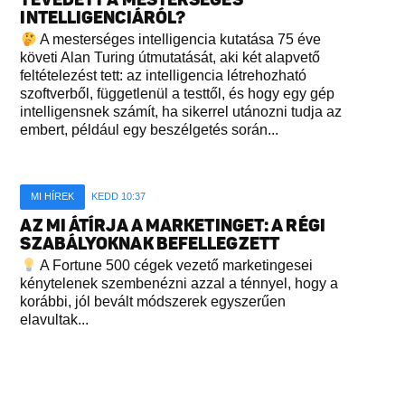
INTELLIGENCIÁRÓL?
A mesterséges intelligencia kutatása 75 éve
követi Alan Turing útmutatását, aki két alapvető
feltételezést tett: az intelligencia létrehozható
szoftverből, függetlenül a testtől, és hogy egy gép
intelligensnek számít, ha sikerrel utánozni tudja az
embert, például egy beszélgetés során...
MI HÍREK
KEDD 10:37
AZ MI ÁTÍRJA A MARKETINGET: A RÉGI
SZABÁLYOKNAK BEFELLEGZETT
A Fortune 500 cégek vezető marketingesei
kénytelenek szembenézni azzal a ténnyel, hogy a
korábbi, jól bevált módszerek egyszerűen
elavultak...