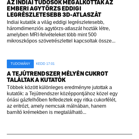
AZ INDIAI TUDÓSOK MEGALKOTTÁK AZ
EMBERI AGYTÖRZS EDDIGI
LEGRÉSZLETESEBB 3D-ATLASZÁT
Indiai kutatók a világ eddigi legrészletesebb,
háromdimenziós agytörzs-atlaszát hozták létre,
amelyben MRI-felvételeket több mint 500
mikroszkópos szövetrészlettel kapcsoltak össze...
TUDOMÁNY
KEDD 17:01
A TEJÚTRENDSZER MÉLYÉN CUKROT
TALÁLTAK A KUTATÓK
Többek között különleges eredményre jutottak a
kutatók: a Tejútrendszer középpontjához közel egy
óriási gázfelhőben felfedeztek egy ritka cukorfélét,
az eritrózt, amely nemcsak málnában, hanem
barnító krémekben is megtalálható...