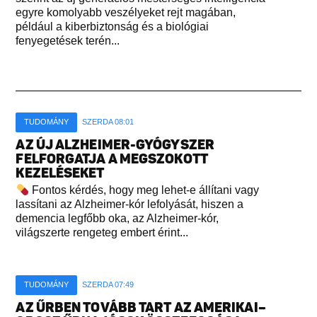
egyre komolyabb veszélyeket rejt magában,
például a kiberbiztonság és a biológiai
fenyegetések terén...
TUDOMÁNY
SZERDA 08:01
AZ ÚJ ALZHEIMER-GYÓGYSZER
FELFORGATJA A MEGSZOKOTT
KEZELÉSEKET
Fontos kérdés, hogy meg lehet-e állítani vagy
lassítani az Alzheimer-kór lefolyását, hiszen a
demencia legfőbb oka, az Alzheimer-kór,
világszerte rengeteg embert érint...
TUDOMÁNY
SZERDA 07:49
AZ ŰRBEN TOVÁBB TART AZ AMERIKAI–