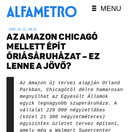
MENU
2026. 01. 11., 06:15
AZ AMAZON CHICAGÓ
MELLETT ÉPÍT
ÓRIÁSÁRUHÁZAT – EZ
LENNE A JÖVŐ?
Az Amazon új tervei alapján Orland
Parkban, Chicagótól délre hamarosan
megnyílhat az Egyesült Államok
egyik legnagyobb szuperáruháza. A
vállalat 229 000 négyzetlábas
(közel 21 300 négyzetméteres)
egyszintes üzletet tervez építeni,
amely még a Walmart Supercenter