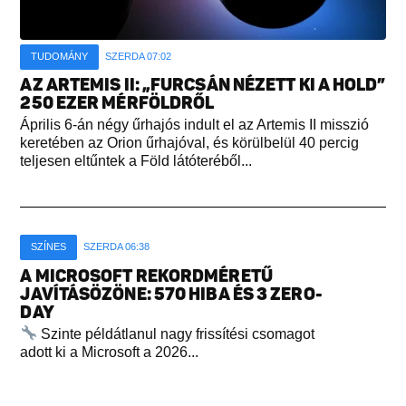
TUDOMÁNY
SZERDA 07:02
AZ ARTEMIS II: „FURCSÁN NÉZETT KI A HOLD”
250 EZER MÉRFÖLDRŐL
Április 6-án négy űrhajós indult el az Artemis II misszió
keretében az Orion űrhajóval, és körülbelül 40 percig
teljesen eltűntek a Föld látóteréből...
SZÍNES
SZERDA 06:38
A MICROSOFT REKORDMÉRETŰ
JAVÍTÁSÖZÖNE: 570 HIBA ÉS 3 ZERO-
DAY
Szinte példátlanul nagy frissítési csomagot
adott ki a Microsoft a 2026...