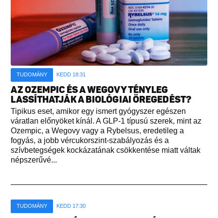
TUDOMÁNY
KEDD 18:31
AZ OZEMPIC ÉS A WEGOVY TÉNYLEG
LASSÍTHATJÁK A BIOLÓGIAI ÖREGEDÉST?
Tipikus eset, amikor egy ismert gyógyszer egészen
váratlan előnyöket kínál. A GLP-1 típusú szerek, mint az
Ozempic, a Wegovy vagy a Rybelsus, eredetileg a
fogyás, a jobb vércukorszint-szabályozás és a
szívbetegségek kockázatának csökkentése miatt váltak
népszerűvé...
TUDOMÁNY
KEDD 17:30