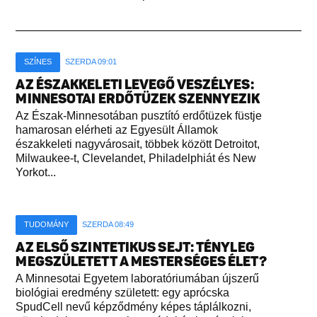
SZÍNES
SZERDA 09:01
AZ ÉSZAKKELETI LEVEGŐ VESZÉLYES:
MINNESOTAI ERDŐTÜZEK SZENNYEZIK
Az Észak-Minnesotában pusztító erdőtüzek füstje
hamarosan elérheti az Egyesült Államok
északkeleti nagyvárosait, többek között Detroitot,
Milwaukee-t, Clevelandet, Philadelphiát és New
Yorkot...
TUDOMÁNY
SZERDA 08:49
AZ ELSŐ SZINTETIKUS SEJT: TÉNYLEG
MEGSZÜLETETT A MESTERSÉGES ÉLET?
A Minnesotai Egyetem laboratóriumában újszerű
biológiai eredmény született: egy aprócska
SpudCell nevű képződmény képes táplálkozni,