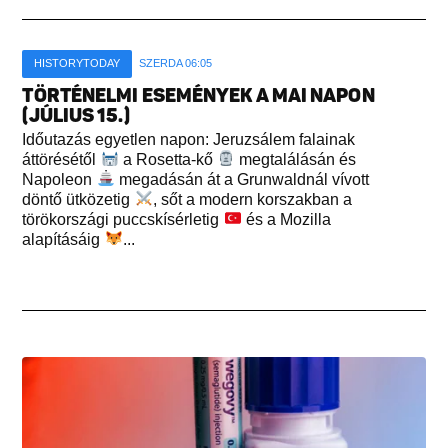
HISTORYTODAY
SZERDA 06:05
TÖRTÉNELMI ESEMÉNYEK A MAI NAPON
(JÚLIUS 15.)
Időutazás egyetlen napon: Jeruzsálem falainak
áttörésétől
a Rosetta-kő
megtalálásán és
Napoleon
megadásán át a Grunwaldnál vívott
döntő ütközetig
, sőt a modern korszakban a
törökországi puccskísérletig
és a Mozilla
alapításáig
...