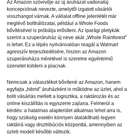
Az Amazon szóvivője az új áruházat vadonatúj
koncepciónak nevezte, amelytől izgatott vásárlói
visszhangot várnak. A vállalat offline jelenlétét már
meglévő bolthálózatai, például a Whole Foods
bővítésével is próbálja erősíteni. Az iparági pletykák
szerint a szuperáruház új neve akár „Whole Rainforest”
is lehet. Ez a lépés nyilvánvalóan reagál a Walmart
agresszív terjeszkedésére, hiszen az Amazon
szuperáruháza méretével is szeretne egyértelmű
üzenetet küldeni a piacnak.
Nemcsak a választékot bővítené az Amazon, hanem
egyfajta „hibrid” áruházként is működne az üzlet, ahol a
bolti vásárlás mellett a logisztika, a raktározás és az
online kiszállítás is egyszerre zajlana. Felmerül a
kérdés: a hatalmas alapterület alkalmas lehet arra is,
hogy szükség esetén könnyen átalakítható legyen
raktárrá vagy disztribúciós központtá, amennyiben az
üzleti modell később változik.