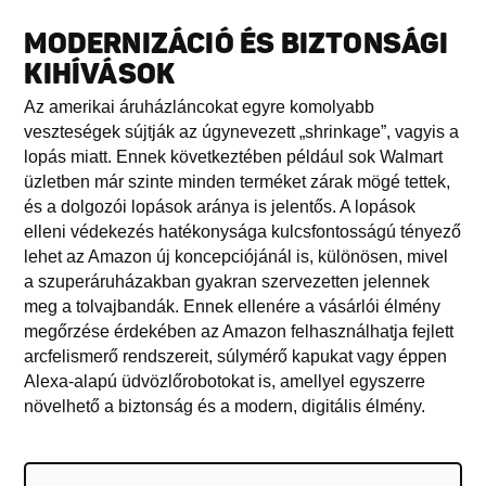
MODERNIZÁCIÓ ÉS BIZTONSÁGI
KIHÍVÁSOK
Az amerikai áruházláncokat egyre komolyabb
veszteségek sújtják az úgynevezett „shrinkage”, vagyis a
lopás miatt. Ennek következtében például sok Walmart
üzletben már szinte minden terméket zárak mögé tettek,
és a dolgozói lopások aránya is jelentős. A lopások
elleni védekezés hatékonysága kulcsfontosságú tényező
lehet az Amazon új koncepciójánál is, különösen, mivel
a szuperáruházakban gyakran szervezetten jelennek
meg a tolvajbandák. Ennek ellenére a vásárlói élmény
megőrzése érdekében az Amazon felhasználhatja fejlett
arcfelismerő rendszereit, súlymérő kapukat vagy éppen
Alexa-alapú üdvözlőrobotokat is, amellyel egyszerre
növelhető a biztonság és a modern, digitális élmény.