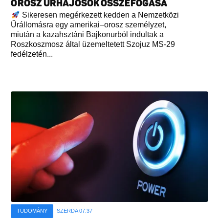
OROSZ ŰRHAJÓSOK ÖSSZEFOGÁSA
Sikeresen megérkezett kedden a Nemzetközi
Űrállomásra egy amerikai–orosz személyzet,
miután a kazahsztáni Bajkonurból indultak a
Roszkoszmosz által üzemeltetett Szojuz MS-29
fedélzetén...
TUDOMÁNY
SZERDA 07:37