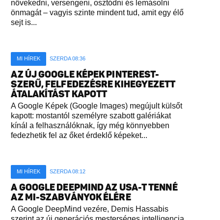
növekedni, versengeni, osztódni és lemásolni
önmagát – vagyis szinte mindent tud, amit egy élő
sejt is...
MI HÍREK
SZERDA 08:36
AZ ÚJ GOOGLE KÉPEK PINTEREST-
SZERŰ, FELFEDEZÉSRE KIHEGYEZETT
ÁTALAKÍTÁST KAPOTT
A Google Képek (Google Images) megújult külsőt
kapott: mostantól személyre szabott galériákat
kínál a felhasználóknak, így még könnyebben
fedezhetik fel az őket érdeklő képeket...
MI HÍREK
SZERDA 08:12
A GOOGLE DEEPMIND AZ USA-T TENNÉ
AZ MI-SZABVÁNYOK ÉLÉRE
A Google DeepMind vezére, Demis Hassabis
szerint az új generációs mesterséges intelligencia