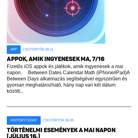
APP
CSÜTÖRTÖK 09:11
APPOK, AMIK INGYENESEK MA, 7/16
Fizetős iOS appok és játékok, amik ingyenesek a mai
napon. Between Dates Calendar Math (iPhone/iPad)A
Between Days alkalmazás segítségével egyszerűen és
gyorsan meghatározható, hány nap van két dátum
között...
HISTORYTODAY
CSÜTÖRTÖK 06:05
TÖRTÉNELMI ESEMÉNYEK A MAI NAPON
(JÚLIUS 16.)