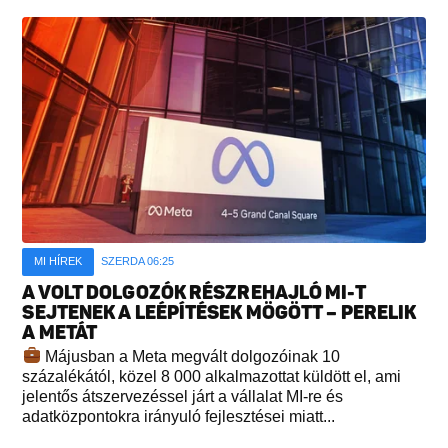
MI HÍREK
SZERDA 06:25
A VOLT DOLGOZÓK RÉSZREHAJLÓ MI-T
SEJTENEK A LEÉPÍTÉSEK MÖGÖTT – PERELIK
A METÁT
Májusban a Meta megvált dolgozóinak 10
százalékától, közel 8 000 alkalmazottat küldött el, ami
jelentős átszervezéssel járt a vállalat MI-re és
adatközpontokra irányuló fejlesztései miatt...