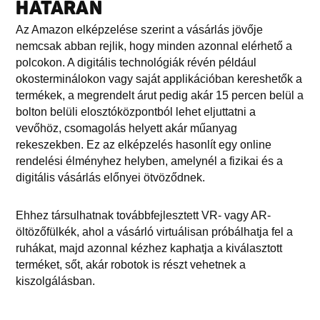
HATÁRÁN
Az Amazon elképzelése szerint a vásárlás jövője
nemcsak abban rejlik, hogy minden azonnal elérhető a
polcokon. A digitális technológiák révén például
okosterminálokon vagy saját applikációban kereshetők a
termékek, a megrendelt árut pedig akár 15 percen belül a
bolton belüli elosztóközpontból lehet eljuttatni a
vevőhöz, csomagolás helyett akár műanyag
rekeszekben. Ez az elképzelés hasonlít egy online
rendelési élményhez helyben, amelynél a fizikai és a
digitális vásárlás előnyei ötvöződnek.
Ehhez társulhatnak továbbfejlesztett VR- vagy AR-
öltözőfülkék, ahol a vásárló virtuálisan próbálhatja fel a
ruhákat, majd azonnal kézhez kaphatja a kiválasztott
terméket, sőt, akár robotok is részt vehetnek a
kiszolgálásban.