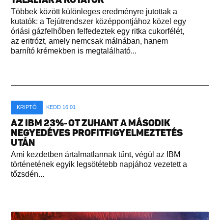
Többek között különleges eredményre jutottak a
kutatók: a Tejútrendszer középpontjához közel egy
óriási gázfelhőben felfedeztek egy ritka cukorfélét,
az eritrózt, amely nemcsak málnában, hanem
barnító krémekben is megtalálható...
KRIPTÓ
KEDD 16:01
AZ IBM 23%-OT ZUHANT A MÁSODIK
NEGYEDÉVES PROFITFIGYELMEZTETÉS
UTÁN
Ami kezdetben ártalmatlannak tűnt, végül az IBM
történetének egyik legsötétebb napjához vezetett a
tőzsdén...