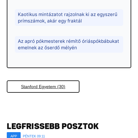
Kaotikus mintázatot rajzolnak ki az egyszerű
prímszámok, akár egy fraktál
Az apró pókmesterek rémítő óriáspókbábukat
emelnek az őserdő mélyén
Stanford Egyetem (30)
LEGFRISSEBB POSZTOK
APP
PÉNTEK 09:11