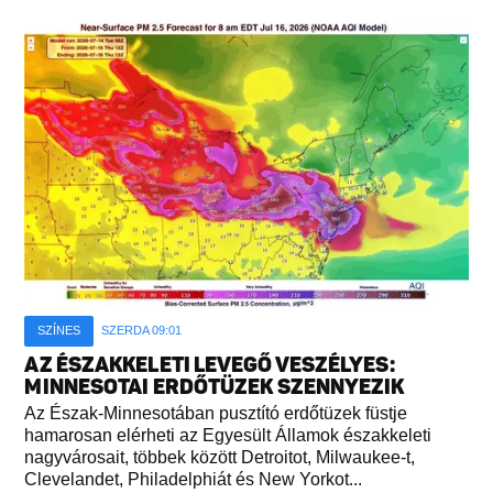
SZÍNES
SZERDA 09:01
AZ ÉSZAKKELETI LEVEGŐ VESZÉLYES:
MINNESOTAI ERDŐTÜZEK SZENNYEZIK
Az Észak-Minnesotában pusztító erdőtüzek füstje
hamarosan elérheti az Egyesült Államok északkeleti
nagyvárosait, többek között Detroitot, Milwaukee-t,
Clevelandet, Philadelphiát és New Yorkot...