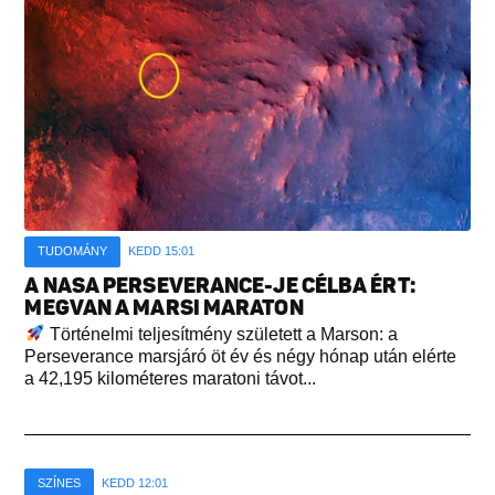
TUDOMÁNY
KEDD 15:01
A NASA PERSEVERANCE-JE CÉLBA ÉRT:
MEGVAN A MARSI MARATON
Történelmi teljesítmény született a Marson: a
Perseverance marsjáró öt év és négy hónap után elérte
a 42,195 kilométeres maratoni távot...
SZÍNES
KEDD 12:01