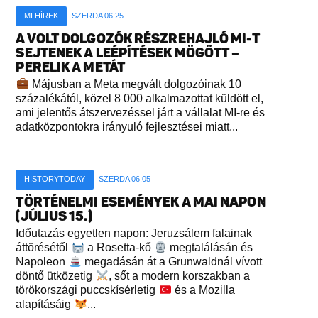
MI HÍREK
SZERDA 06:25
A VOLT DOLGOZÓK RÉSZREHAJLÓ MI-T
SEJTENEK A LEÉPÍTÉSEK MÖGÖTT –
PERELIK A METÁT
Májusban a Meta megvált dolgozóinak 10
százalékától, közel 8 000 alkalmazottat küldött el,
ami jelentős átszervezéssel járt a vállalat MI-re és
adatközpontokra irányuló fejlesztései miatt...
HISTORYTODAY
SZERDA 06:05
TÖRTÉNELMI ESEMÉNYEK A MAI NAPON
(JÚLIUS 15.)
Időutazás egyetlen napon: Jeruzsálem falainak
áttörésétől
a Rosetta-kő
megtalálásán és
Napoleon
megadásán át a Grunwaldnál vívott
döntő ütközetig
, sőt a modern korszakban a
törökországi puccskísérletig
és a Mozilla
alapításáig
...