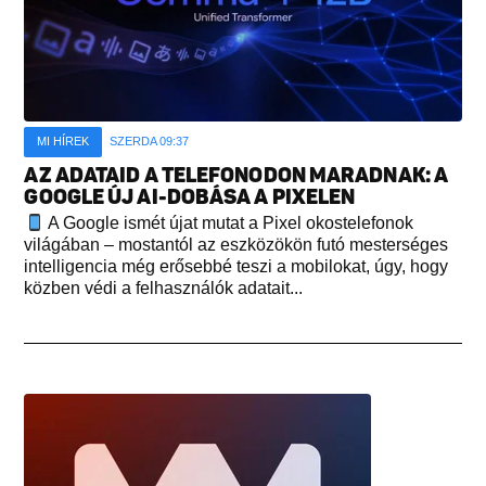
MI HÍREK
SZERDA 09:37
AZ ADATAID A TELEFONODON MARADNAK: A
GOOGLE ÚJ AI-DOBÁSA A PIXELEN
A Google ismét újat mutat a Pixel okostelefonok
világában – mostantól az eszközökön futó mesterséges
intelligencia még erősebbé teszi a mobilokat, úgy, hogy
közben védi a felhasználók adatait...