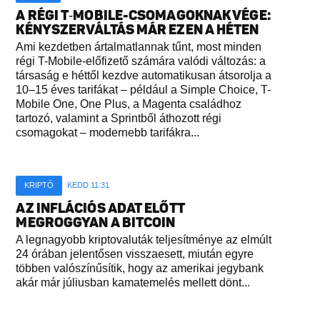
A RÉGI T‑MOBILE-CSOMAGOKNAK VÉGE:
KÉNYSZERVÁLTÁS MÁR EZEN A HÉTEN
Ami kezdetben ártalmatlannak tűnt, most minden
régi T-Mobile-előfizető számára valódi változás: a
társaság e héttől kezdve automatikusan átsorolja a
10–15 éves tarifákat – például a Simple Choice, T-
Mobile One, One Plus, a Magenta családhoz
tartozó, valamint a Sprintből áthozott régi
csomagokat – modernebb tarifákra...
KRIPTÓ
KEDD 11:31
AZ INFLÁCIÓS ADAT ELŐTT
MEGROGGYAN A BITCOIN
A legnagyobb kriptovaluták teljesítménye az elmúlt
24 órában jelentősen visszaesett, miután egyre
többen valószínűsítik, hogy az amerikai jegybank
akár már júliusban kamatemelés mellett dönt...