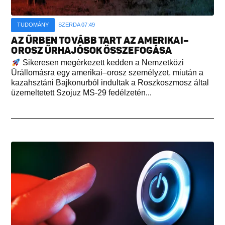
TUDOMÁNY
SZERDA 07:49
AZ ŰRBEN TOVÁBB TART AZ AMERIKAI–
OROSZ ŰRHAJÓSOK ÖSSZEFOGÁSA
Sikeresen megérkezett kedden a Nemzetközi
Űrállomásra egy amerikai–orosz személyzet, miután a
kazahsztáni Bajkonurból indultak a Roszkoszmosz által
üzemeltetett Szojuz MS-29 fedélzetén...