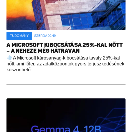
TUDOMÁNY
SZERDA 09:49
A MICROSOFT KIBOCSÁTÁSA 25%-KAL NŐTT
– A NEHEZE MÉG HÁTRAVAN
A Microsoft károsanyag-kibocsátása tavaly 25%-kal
nőtt, ami főleg az adatközpontok gyors terjeszkedésének
köszönhető...