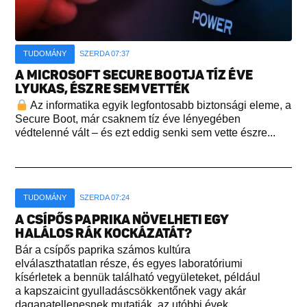
TUDOMÁNY
SZERDA 07:37
A MICROSOFT SECURE BOOTJA TÍZ ÉVE
LYUKAS, ÉSZRE SEM VETTÉK
Az informatika egyik legfontosabb biztonsági eleme, a
Secure Boot, már csaknem tíz éve lényegében
védtelenné vált – és ezt eddig senki sem vette észre...
TUDOMÁNY
SZERDA 07:24
A CSÍPŐS PAPRIKA NÖVELHETI EGY
HALÁLOS RÁK KOCKÁZATÁT?
Bár a csípős paprika számos kultúra
elválaszthatatlan része, és egyes laboratóriumi
kísérletek a bennük található vegyületeket, például
a kapszaicint gyulladáscsökkentőnek vagy akár
daganatellenesnek mutatják, az utóbbi évek