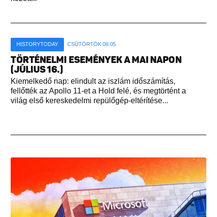
HISTORYTODAY
CSÜTÖRTÖK 06:05
TÖRTÉNELMI ESEMÉNYEK A MAI NAPON
(JÚLIUS 16.)
Kiemelkedő nap: elindult az iszlám időszámítás,
fellőtték az Apollo 11-et a Hold felé, és megtörtént a
világ első kereskedelmi repülőgép-eltérítése...