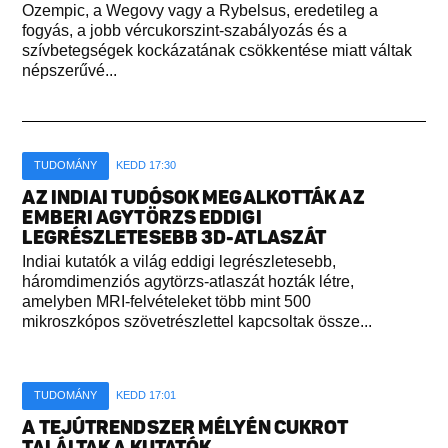
Ozempic, a Wegovy vagy a Rybelsus, eredetileg a
fogyás, a jobb vércukorszint-szabályozás és a
szívbetegségek kockázatának csökkentése miatt váltak
népszerűvé...
TUDOMÁNY
KEDD 17:30
AZ INDIAI TUDÓSOK MEGALKOTTÁK AZ
EMBERI AGYTÖRZS EDDIGI
LEGRÉSZLETESEBB 3D-ATLASZÁT
Indiai kutatók a világ eddigi legrészletesebb,
háromdimenziós agytörzs-atlaszát hozták létre,
amelyben MRI-felvételeket több mint 500
mikroszkópos szövetrészlettel kapcsoltak össze...
TUDOMÁNY
KEDD 17:01
A TEJÚTRENDSZER MÉLYÉN CUKROT
TALÁLTAK A KUTATÓK