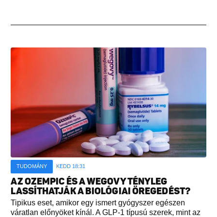
TUDOMÁNY
KEDD 18:31
AZ OZEMPIC ÉS A WEGOVY TÉNYLEG
LASSÍTHATJÁK A BIOLÓGIAI ÖREGEDÉST?
Tipikus eset, amikor egy ismert gyógyszer egészen
váratlan előnyöket kínál. A GLP-1 típusú szerek, mint az