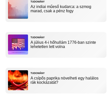
TUDOMÁNY
Az indiai műeső kudarca: a szmog
marad, csak a pénz fogy
TUDOMÁNY
A július 4-i hőhullám 1776-ban szinte
lehetetlen lett volna
TUDOMÁNY
A csípős paprika növelheti egy halálos
rák kockázatát?