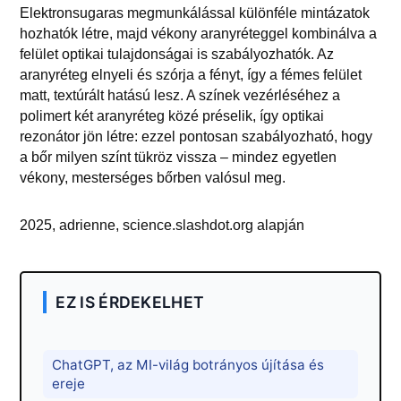
Elektronsugaras megmunkálással különféle mintázatok
hozhatók létre, majd vékony aranyréteggel kombinálva a
felület optikai tulajdonságai is szabályozhatók. Az
aranyréteg elnyeli és szórja a fényt, így a fémes felület
matt, textúrált hatású lesz. A színek vezérléséhez a
polimert két aranyréteg közé préselik, így optikai
rezonátor jön létre: ezzel pontosan szabályozható, hogy
a bőr milyen színt tükröz vissza – mindez egyetlen
vékony, mesterséges bőrben valósul meg.
2025, adrienne, science.slashdot.org alapján
EZ IS ÉRDEKELHET
ChatGPT, az MI-világ botrányos újítása és
ereje