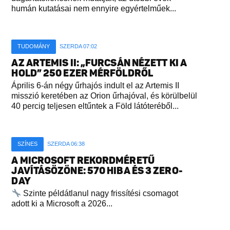
humán kutatásai nem ennyire egyértelműek...
TUDOMÁNY
SZERDA 07:02
AZ ARTEMIS II: „FURCSÁN NÉZETT KI A
HOLD” 250 EZER MÉRFÖLDRŐL
Április 6-án négy űrhajós indult el az Artemis II
misszió keretében az Orion űrhajóval, és körülbelül
40 percig teljesen eltűntek a Föld látóteréből...
SZÍNES
SZERDA 06:38
A MICROSOFT REKORDMÉRETŰ
JAVÍTÁSÖZÖNE: 570 HIBA ÉS 3 ZERO-
DAY
Szinte példátlanul nagy frissítési csomagot
adott ki a Microsoft a 2026...