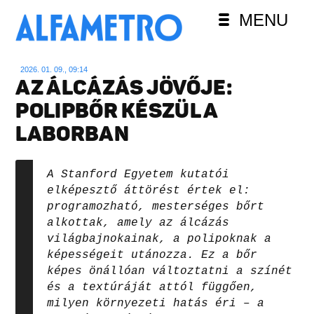
MENU
2026. 01. 09., 09:14
AZ ÁLCÁZÁS JÖVŐJE:
POLIPBŐR KÉSZÜL A
LABORBAN
A Stanford Egyetem kutatói
elképesztő áttörést értek el:
programozható, mesterséges bőrt
alkottak, amely az álcázás
világbajnokainak, a polipoknak a
képességeit utánozza. Ez a bőr
képes önállóan változtatni a színét
és a textúráját attól függően,
milyen környezeti hatás éri – a