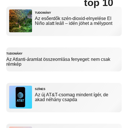
top 10
TUDOMÁNY
Az esőerdők szén-dioxid-elnyelése El
Niño alatt leáll – idén jöhet a mélypont
TUDOMÁNY
Az Atlanti-áramlat összeomlása fenyeget: nem csak
rémkép
SZÍNES
Az új AT&T-csomag mindent ígér, de
akad néhány csapda