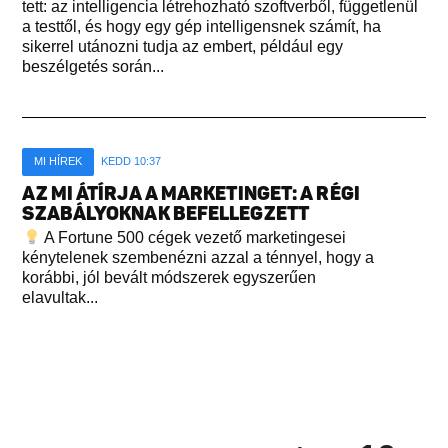
tett: az intelligencia létrehozható szoftverből, függetlenül
a testtől, és hogy egy gép intelligensnek számít, ha
sikerrel utánozni tudja az embert, például egy
beszélgetés során...
MI HÍREK
KEDD 10:37
AZ MI ÁTÍRJA A MARKETINGET: A RÉGI
SZABÁLYOKNAK BEFELLEGZETT
A Fortune 500 cégek vezető marketingesei
kénytelenek szembenézni azzal a ténnyel, hogy a
korábbi, jól bevált módszerek egyszerűen
elavultak...