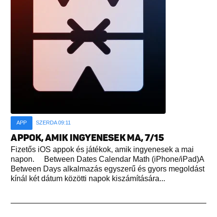
APP
SZERDA 09:11
APPOK, AMIK INGYENESEK MA, 7/15
Fizetős iOS appok és játékok, amik ingyenesek a mai
napon. Between Dates Calendar Math (iPhone/iPad)A
Between Days alkalmazás egyszerű és gyors megoldást
kínál két dátum közötti napok kiszámítására...