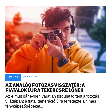
SZÍNES
KEDD 11:02
AZ ANALÓG FOTÓZÁS VISSZATÉR: A
FIATALOK ÚJRA TEKERCSRE LŐNEK
Az elmúlt pár évben váratlan fordulat történt a fotózás
világában: a fiatal generáció újra felfedezte a filmes
fényképezőgépeket...