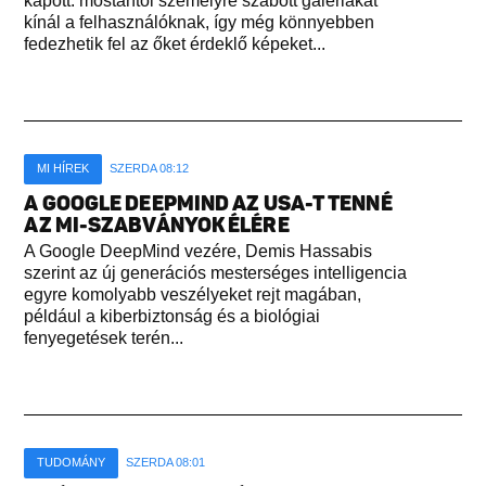
kapott: mostantól személyre szabott galériákat
kínál a felhasználóknak, így még könnyebben
fedezhetik fel az őket érdeklő képeket...
MI HÍREK
SZERDA 08:12
A GOOGLE DEEPMIND AZ USA-T TENNÉ
AZ MI-SZABVÁNYOK ÉLÉRE
A Google DeepMind vezére, Demis Hassabis
szerint az új generációs mesterséges intelligencia
egyre komolyabb veszélyeket rejt magában,
például a kiberbiztonság és a biológiai
fenyegetések terén...
TUDOMÁNY
SZERDA 08:01