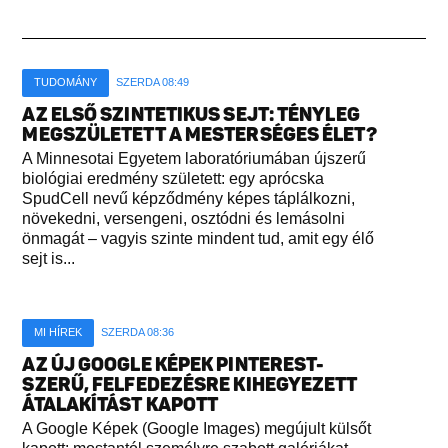
TUDOMÁNY
SZERDA 08:49
AZ ELSŐ SZINTETIKUS SEJT: TÉNYLEG
MEGSZÜLETETT A MESTERSÉGES ÉLET?
A Minnesotai Egyetem laboratóriumában újszerű
biológiai eredmény született: egy aprócska
SpudCell nevű képződmény képes táplálkozni,
növekedni, versengeni, osztódni és lemásolni
önmagát – vagyis szinte mindent tud, amit egy élő
sejt is...
MI HÍREK
SZERDA 08:36
AZ ÚJ GOOGLE KÉPEK PINTEREST-
SZERŰ, FELFEDEZÉSRE KIHEGYEZETT
ÁTALAKÍTÁST KAPOTT
A Google Képek (Google Images) megújult külsőt