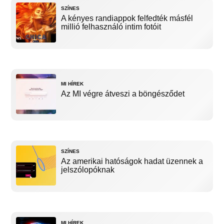
SZÍNES
A kényes randiappok felfedték másfél
millió felhasználó intim fotóit
MI HÍREK
Az MI végre átveszi a böngésződet
SZÍNES
Az amerikai hatóságok hadat üzennek a
jelszólopóknak
MI HÍREK