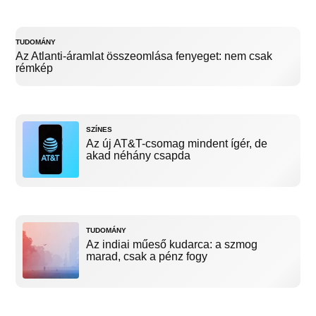
TUDOMÁNY
Az Atlanti-áramlat összeomlása fenyeget: nem csak
rémkép
SZÍNES
Az új AT&T-csomag mindent ígér, de
akad néhány csapda
TUDOMÁNY
Az indiai műeső kudarca: a szmog
marad, csak a pénz fogy