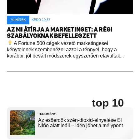
MI HÍREK
KEDD 10:37
AZ MI ÁTÍRJA A MARKETINGET: A RÉGI
SZABÁLYOKNAK BEFELLEGZETT
A Fortune 500 cégek vezető marketingesei
kénytelenek szembenézni azzal a ténnyel, hogy a
korábbi, jól bevált módszerek egyszerűen elavultak...
top 10
TUDOMÁNY
Az esőerdők szén-dioxid-elnyelése El
Niño alatt leáll – idén jöhet a mélypont