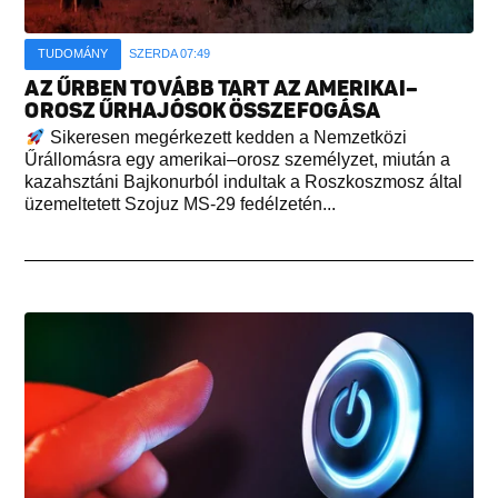
TUDOMÁNY
SZERDA 07:49
AZ ŰRBEN TOVÁBB TART AZ AMERIKAI–
OROSZ ŰRHAJÓSOK ÖSSZEFOGÁSA
Sikeresen megérkezett kedden a Nemzetközi
Űrállomásra egy amerikai–orosz személyzet, miután a
kazahsztáni Bajkonurból indultak a Roszkoszmosz által
üzemeltetett Szojuz MS-29 fedélzetén...