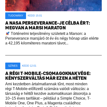
TUDOMÁNY
KEDD 15:01
A NASA PERSEVERANCE-JE CÉLBA ÉRT:
MEGVAN A MARSI MARATON
Történelmi teljesítmény született a Marson: a
Perseverance marsjáró öt év és négy hónap után elérte
a 42,195 kilométeres maratoni távot...
SZÍNES
KEDD 12:01
A RÉGI T‑MOBILE-CSOMAGOKNAK VÉGE:
KÉNYSZERVÁLTÁS MÁR EZEN A HÉTEN
Ami kezdetben ártalmatlannak tűnt, most minden
régi T-Mobile-előfizető számára valódi változás: a
társaság e héttől kezdve automatikusan átsorolja a
10–15 éves tarifákat – például a Simple Choice, T-
Mobile One, One Plus, a Magenta családhoz