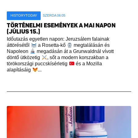
HISTORYTODAY
SZERDA 06:05
TÖRTÉNELMI ESEMÉNYEK A MAI NAPON
(JÚLIUS 15.)
Időutazás egyetlen napon: Jeruzsálem falainak
áttörésétől
a Rosetta-kő
megtalálásán és
Napoleon
megadásán át a Grunwaldnál vívott
döntő ütközetig
, sőt a modern korszakban a
törökországi puccskísérletig
és a Mozilla
alapításáig
...