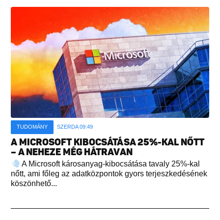
TUDOMÁNY
SZERDA 09:49
A MICROSOFT KIBOCSÁTÁSA 25%-KAL NŐTT
– A NEHEZE MÉG HÁTRAVAN
A Microsoft károsanyag-kibocsátása tavaly 25%-kal
nőtt, ami főleg az adatközpontok gyors terjeszkedésének
köszönhető...