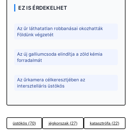
EZ IS ÉRDEKELHET
Az űr láthatatlan robbanásai okozhatták
Földünk végzetét
Az új galliumcsoda elindítja a zöld kémia
forradalmát
Az űrkamera célkeresztjében az
intersztelláris üstökös
üstökös (70)
jégkorszak (27)
katasztrófa (22)