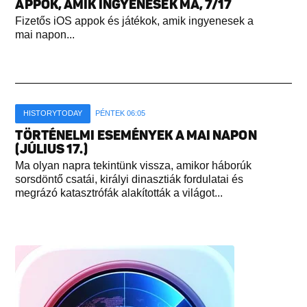
APPOK, AMIK INGYENESEK MA, 7/17
Fizetős iOS appok és játékok, amik ingyenesek a
mai napon...
HISTORYTODAY
PÉNTEK 06:05
TÖRTÉNELMI ESEMÉNYEK A MAI NAPON
(JÚLIUS 17.)
Ma olyan napra tekintünk vissza, amikor háborúk
sorsdöntő csatái, királyi dinasztiák fordulatai és
megrázó katasztrófák alakították a világot...