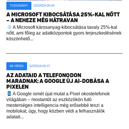
TUDOMÁNY
SZERDA 09:49
A MICROSOFT KIBOCSÁTÁSA 25%-KAL NŐTT
– A NEHEZE MÉG HÁTRAVAN
A Microsoft károsanyag-kibocsátása tavaly 25%-kal
nőtt, ami főleg az adatközpontok gyors terjeszkedésének
köszönhető...
MI HÍREK
SZERDA 09:37
AZ ADATAID A TELEFONODON
MARADNAK: A GOOGLE ÚJ AI-DOBÁSA A
PIXELEN
A Google ismét újat mutat a Pixel okostelefonok
világában – mostantól az eszközökön futó
mesterséges intelligencia még erősebbé teszi a
mobilokat, úgy, hogy közben védi a felhasználók
adatait...