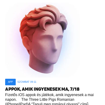
APP
SZOMBAT 09:11
APPOK, AMIK INGYENESEK MA, 7/18
Fizetős iOS appok és játékok, amik ingyenesek a mai
napon. The Three Little Pigs Romanian
(iPhone/iPad)A “Tanulj meg románul olvasni” című