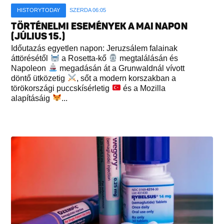
HISTORYTODAY
SZERDA 06:05
TÖRTÉNELMI ESEMÉNYEK A MAI NAPON
(JÚLIUS 15.)
Időutazás egyetlen napon: Jeruzsálem falainak
áttörésétől
a Rosetta-kő
megtalálásán és
Napoleon
megadásán át a Grunwaldnál vívott
döntő ütközetig
, sőt a modern korszakban a
törökországi puccskísérletig
és a Mozilla
alapításáig
...