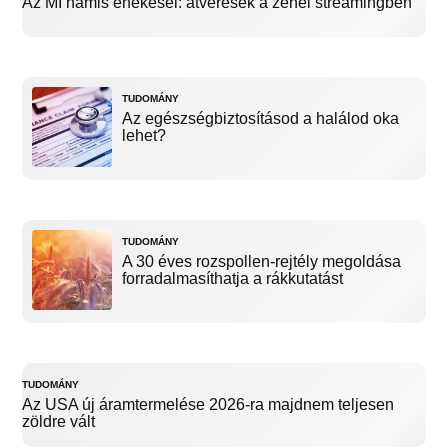
Az MI hamis énekesei: átverések a zenei streamingben
TUDOMÁNY
Az egészségbiztosításod a halálod oka
lehet?
TUDOMÁNY
A 30 éves rozspollen-rejtély megoldása
forradalmasíthatja a rákkutatást
TUDOMÁNY
Az USA új áramtermelése 2026-ra majdnem teljesen
zöldre vált