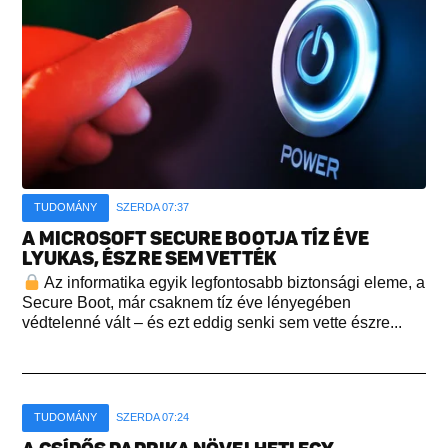
TUDOMÁNY
SZERDA 07:37
A MICROSOFT SECURE BOOTJA TÍZ ÉVE
LYUKAS, ÉSZRE SEM VETTÉK
Az informatika egyik legfontosabb biztonsági eleme, a
Secure Boot, már csaknem tíz éve lényegében
védtelenné vált – és ezt eddig senki sem vette észre...
TUDOMÁNY
SZERDA 07:24