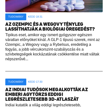
TUDOMÁNY
KEDD 18:31
AZ OZEMPIC ÉS A WEGOVY TÉNYLEG
LASSÍTHATJÁK A BIOLÓGIAI ÖREGEDÉST?
Tipikus eset, amikor egy ismert gyógyszer egészen
váratlan előnyöket kínál. A GLP-1 típusú szerek, mint az
Ozempic, a Wegovy vagy a Rybelsus, eredetileg a
fogyás, a jobb vércukorszint-szabályozás és a
szívbetegségek kockázatának csökkentése miatt váltak
népszerűvé...
TUDOMÁNY
KEDD 17:30
AZ INDIAI TUDÓSOK MEGALKOTTÁK AZ
EMBERI AGYTÖRZS EDDIGI
LEGRÉSZLETESEBB 3D-ATLASZÁT
Indiai kutatók a világ eddigi legrészletesebb,