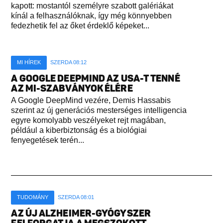
kapott: mostantól személyre szabott galériákat
kínál a felhasználóknak, így még könnyebben
fedezhetik fel az őket érdeklő képeket...
MI HÍREK
SZERDA 08:12
A GOOGLE DEEPMIND AZ USA-T TENNÉ
AZ MI-SZABVÁNYOK ÉLÉRE
A Google DeepMind vezére, Demis Hassabis
szerint az új generációs mesterséges intelligencia
egyre komolyabb veszélyeket rejt magában,
például a kiberbiztonság és a biológiai
fenyegetések terén...
TUDOMÁNY
SZERDA 08:01
AZ ÚJ ALZHEIMER-GYÓGYSZER