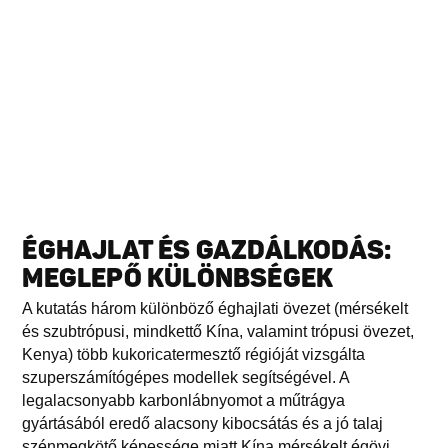
ÉGHAJLAT ÉS GAZDÁLKODÁS:
MEGLEPŐ KÜLÖNBSÉGEK
A kutatás három különböző éghajlati övezet (mérsékelt
és szubtrópusi, mindkettő Kína, valamint trópusi övezet,
Kenya) több kukoricatermesztő régióját vizsgálta
szuperszámítógépes modellek segítségével. A
legalacsonyabb karbonlábnyomot a műtrágya
gyártásából eredő alacsony kibocsátás és a jó talaj
szénmegkötő képessége miatt Kína mérsékelt égövi