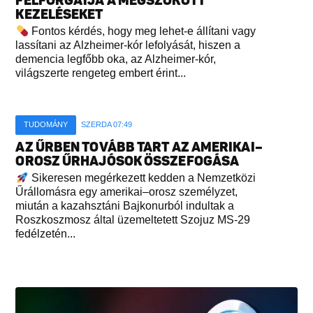
FELFORGATJA A MEGSZOKOTT
KEZELÉSEKET
Fontos kérdés, hogy meg lehet-e állítani vagy
lassítani az Alzheimer-kór lefolyását, hiszen a
demencia legfőbb oka, az Alzheimer-kór,
világszerte rengeteg embert érint...
TUDOMÁNY
SZERDA 07:49
AZ ŰRBEN TOVÁBB TART AZ AMERIKAI–
OROSZ ŰRHAJÓSOK ÖSSZEFOGÁSA
Sikeresen megérkezett kedden a Nemzetközi
Űrállomásra egy amerikai–orosz személyzet,
miután a kazahsztáni Bajkonurból indultak a
Roszkoszmosz által üzemeltetett Szojuz MS-29
fedélzetén...