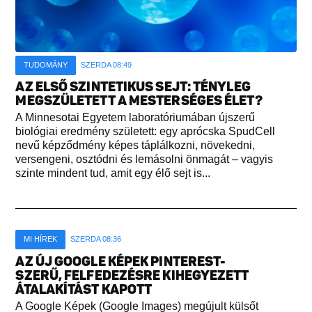
TUDOMÁNY
SZERDA 08:49
AZ ELSŐ SZINTETIKUS SEJT: TÉNYLEG
MEGSZÜLETETT A MESTERSÉGES ÉLET?
A Minnesotai Egyetem laboratóriumában újszerű
biológiai eredmény született: egy aprócska SpudCell
nevű képződmény képes táplálkozni, növekedni,
versengeni, osztódni és lemásolni önmagát – vagyis
szinte mindent tud, amit egy élő sejt is...
MI HÍREK
SZERDA 08:36
AZ ÚJ GOOGLE KÉPEK PINTEREST-
SZERŰ, FELFEDEZÉSRE KIHEGYEZETT
ÁTALAKÍTÁST KAPOTT
A Google Képek (Google Images) megújult külsőt