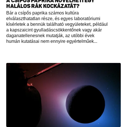
A CSÍPŐS PAPRIKA NÖVELHETI EGY
HALÁLOS RÁK KOCKÁZATÁT?
Bár a csípős paprika számos kultúra
elválaszthatatlan része, és egyes laboratóriumi
kísérletek a bennük található vegyületeket, például
a kapszaicint gyulladáscsökkentőnek vagy akár
daganatellenesnek mutatják, az utóbbi évek
humán kutatásai nem ennyire egyértelműek...