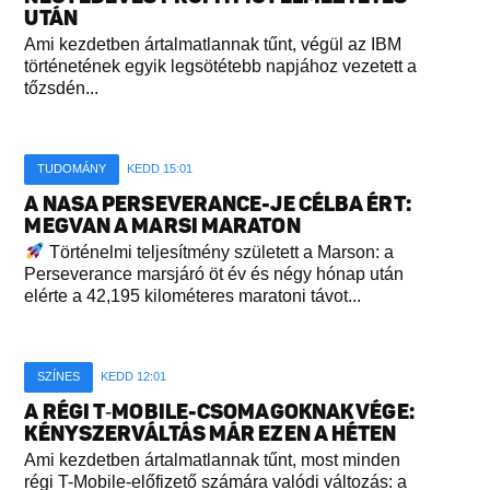
UTÁN
Ami kezdetben ártalmatlannak tűnt, végül az IBM
történetének egyik legsötétebb napjához vezetett a
tőzsdén...
TUDOMÁNY
KEDD 15:01
A NASA PERSEVERANCE-JE CÉLBA ÉRT:
MEGVAN A MARSI MARATON
Történelmi teljesítmény született a Marson: a
Perseverance marsjáró öt év és négy hónap után
elérte a 42,195 kilométeres maratoni távot...
SZÍNES
KEDD 12:01
A RÉGI T‑MOBILE-CSOMAGOKNAK VÉGE:
KÉNYSZERVÁLTÁS MÁR EZEN A HÉTEN
Ami kezdetben ártalmatlannak tűnt, most minden
régi T-Mobile-előfizető számára valódi változás: a