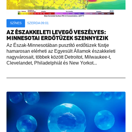
SZÍNES
SZERDA 09:01
AZ ÉSZAKKELETI LEVEGŐ VESZÉLYES:
MINNESOTAI ERDŐTÜZEK SZENNYEZIK
Az Észak-Minnesotában pusztító erdőtüzek füstje
hamarosan elérheti az Egyesült Államok északkeleti
nagyvárosait, többek között Detroitot, Milwaukee-t,
Clevelandet, Philadelphiát és New Yorkot...