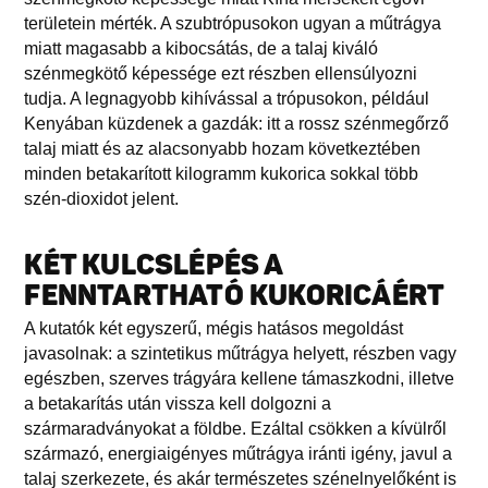
területein mérték. A szubtrópusokon ugyan a műtrágya
miatt magasabb a kibocsátás, de a talaj kiváló
szénmegkötő képessége ezt részben ellensúlyozni
tudja. A legnagyobb kihívással a trópusokon, például
Kenyában küzdenek a gazdák: itt a rossz szénmegőrző
talaj miatt és az alacsonyabb hozam következtében
minden betakarított kilogramm kukorica sokkal több
szén-dioxidot jelent.
KÉT KULCSLÉPÉS A
FENNTARTHATÓ KUKORICÁÉRT
A kutatók két egyszerű, mégis hatásos megoldást
javasolnak: a szintetikus műtrágya helyett, részben vagy
egészben, szerves trágyára kellene támaszkodni, illetve
a betakarítás után vissza kell dolgozni a
szármaradványokat a földbe. Ezáltal csökken a kívülről
származó, energiaigényes műtrágya iránti igény, javul a
talaj szerkezete, és akár természetes szénelnyelőként is