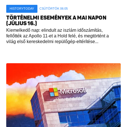
HISTORYTODAY
CSÜTÖRTÖK 06:05
TÖRTÉNELMI ESEMÉNYEK A MAI NAPON
(JÚLIUS 16.)
Kiemelkedő nap: elindult az iszlám időszámítás,
fellőtték az Apollo 11-et a Hold felé, és megtörtént a
világ első kereskedelmi repülőgép-eltérítése...