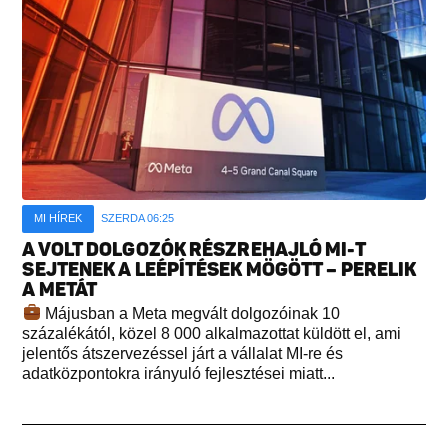
MI HÍREK
SZERDA 06:25
A VOLT DOLGOZÓK RÉSZREHAJLÓ MI-T
SEJTENEK A LEÉPÍTÉSEK MÖGÖTT – PERELIK
A METÁT
Májusban a Meta megvált dolgozóinak 10
százalékától, közel 8 000 alkalmazottat küldött el, ami
jelentős átszervezéssel járt a vállalat MI-re és
adatközpontokra irányuló fejlesztései miatt...