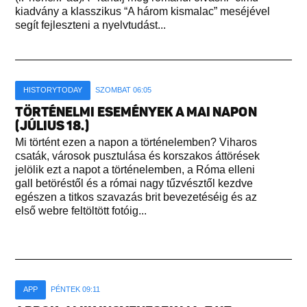
kiadvány a klasszikus “A három kismalac” meséjével
segít fejleszteni a nyelvtudást...
HISTORYTODAY
SZOMBAT 06:05
TÖRTÉNELMI ESEMÉNYEK A MAI NAPON
(JÚLIUS 18.)
Mi történt ezen a napon a történelemben? Viharos
csaták, városok pusztulása és korszakos áttörések
jelölik ezt a napot a történelemben, a Róma elleni
gall betöréstől és a római nagy tűzvésztől kezdve
egészen a titkos szavazás brit bevezetéséig és az
első webre feltöltött fotóig...
APP
PÉNTEK 09:11