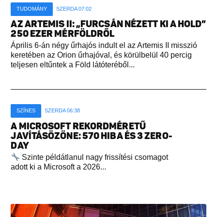
TUDOMÁNY
SZERDA 07:02
AZ ARTEMIS II: „FURCSÁN NÉZETT KI A HOLD”
250 EZER MÉRFÖLDRŐL
Április 6-án négy űrhajós indult el az Artemis II misszió
keretében az Orion űrhajóval, és körülbelül 40 percig
teljesen eltűntek a Föld látóteréből...
SZÍNES
SZERDA 06:38
A MICROSOFT REKORDMÉRETŰ
JAVÍTÁSÖZÖNE: 570 HIBA ÉS 3 ZERO-
DAY
Szinte példátlanul nagy frissítési csomagot
adott ki a Microsoft a 2026...