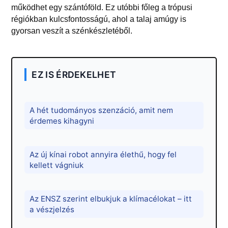
működhet egy szántóföld. Ez utóbbi főleg a trópusi
régiókban kulcsfontosságú, ahol a talaj amúgy is
gyorsan veszít a szénkészletéből.
EZ IS ÉRDEKELHET
A hét tudományos szenzáció, amit nem
érdemes kihagyni
Az új kínai robot annyira élethű, hogy fel
kellett vágniuk
Az ENSZ szerint elbukjuk a klímacélokat – itt
a vészjelzés