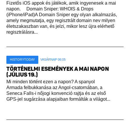
Fizetős iOS appok és játékok, amik ingyenesek a mai
napon. Domain Sniper: WHOIS & Drops
(iPhone/iPad)A Domain Sniper egy olyan alkalmazás,
amely megmutatja, egy regisztrált domain nev milyen
életszakaszban van, és jelzi, mikor lesz újra elérhető
regisztrálásra...
HISTORYTODAY
VASÁRNAP 06:05
TÖRTÉNELMI ESEMÉNYEK A MAI NAPON
(JÚLIUS 19.)
Mi minden történt ezen a napon? A spanyol
Armada felbukkanása az Angol-csatornában, a
Seneca Falls-i nőjogi konvenció rajtja és az első
GPS-jel sugárzása alapjaiban formálták a világot...