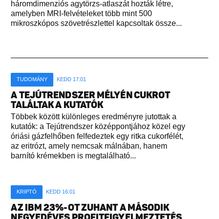
háromdimenziós agytörzs-atlaszát hozták létre,
amelyben MRI-felvételeket több mint 500
mikroszkópos szövetrészlettel kapcsoltak össze...
TUDOMÁNY
KEDD 17:01
A TEJÚTRENDSZER MÉLYÉN CUKROT
TALÁLTAK A KUTATÓK
Többek között különleges eredményre jutottak a
kutatók: a Tejútrendszer középpontjához közel egy
óriási gázfelhőben felfedeztek egy ritka cukorfélét,
az eritrózt, amely nemcsak málnában, hanem
barnító krémekben is megtalálható...
KRIPTÓ
KEDD 16:01
AZ IBM 23%-OT ZUHANT A MÁSODIK
NEGYEDÉVES PROFITFIGYELMEZTETÉS