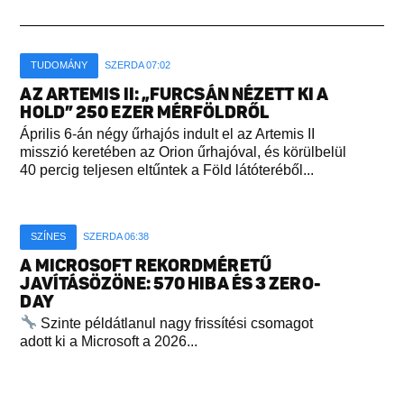
TUDOMÁNY
SZERDA 07:02
AZ ARTEMIS II: „FURCSÁN NÉZETT KI A
HOLD” 250 EZER MÉRFÖLDRŐL
Április 6-án négy űrhajós indult el az Artemis II
misszió keretében az Orion űrhajóval, és körülbelül
40 percig teljesen eltűntek a Föld látóteréből...
SZÍNES
SZERDA 06:38
A MICROSOFT REKORDMÉRETŰ
JAVÍTÁSÖZÖNE: 570 HIBA ÉS 3 ZERO-
DAY
Szinte példátlanul nagy frissítési csomagot
adott ki a Microsoft a 2026...