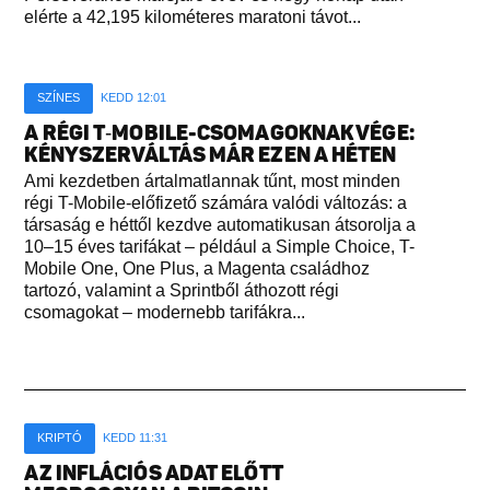
elérte a 42,195 kilométeres maratoni távot...
SZÍNES
KEDD 12:01
A RÉGI T‑MOBILE-CSOMAGOKNAK VÉGE:
KÉNYSZERVÁLTÁS MÁR EZEN A HÉTEN
Ami kezdetben ártalmatlannak tűnt, most minden
régi T-Mobile-előfizető számára valódi változás: a
társaság e héttől kezdve automatikusan átsorolja a
10–15 éves tarifákat – például a Simple Choice, T-
Mobile One, One Plus, a Magenta családhoz
tartozó, valamint a Sprintből áthozott régi
csomagokat – modernebb tarifákra...
KRIPTÓ
KEDD 11:31
AZ INFLÁCIÓS ADAT ELŐTT