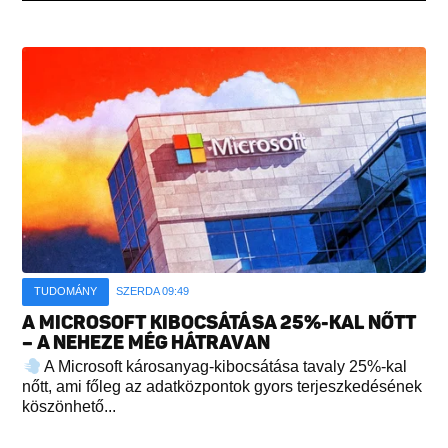
TUDOMÁNY
SZERDA 09:49
A MICROSOFT KIBOCSÁTÁSA 25%-KAL NŐTT
– A NEHEZE MÉG HÁTRAVAN
A Microsoft károsanyag-kibocsátása tavaly 25%-kal
nőtt, ami főleg az adatközpontok gyors terjeszkedésének
köszönhető...