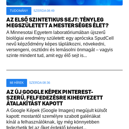
TUDOMÁNY
SZERDA 08:49
AZ ELSŐ SZINTETIKUS SEJT: TÉNYLEG
MEGSZÜLETETT A MESTERSÉGES ÉLET?
A Minnesotai Egyetem laboratóriumában újszerű
biológiai eredmény született: egy aprócska SpudCell
nevű képződmény képes táplálkozni, növekedni,
versengeni, osztódni és lemásolni önmagát – vagyis
szinte mindent tud, amit egy élő sejt is...
MI HÍREK
SZERDA 08:36
AZ ÚJ GOOGLE KÉPEK PINTEREST-
SZERŰ, FELFEDEZÉSRE KIHEGYEZETT
ÁTALAKÍTÁST KAPOTT
A Google Képek (Google Images) megújult külsőt
kapott: mostantól személyre szabott galériákat
kínál a felhasználóknak, így még könnyebben
fedezhetik fel az őket érdeklő képeket...