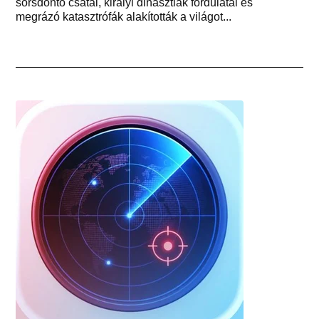
sorsdöntő csatái, királyi dinasztiák fordulatai és
megrázó katasztrófák alakították a világot...