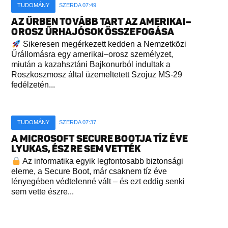
TUDOMÁNY
SZERDA 07:49
AZ ŰRBEN TOVÁBB TART AZ AMERIKAI–
OROSZ ŰRHAJÓSOK ÖSSZEFOGÁSA
Sikeresen megérkezett kedden a Nemzetközi
Űrállomásra egy amerikai–orosz személyzet,
miután a kazahsztáni Bajkonurból indultak a
Roszkoszmosz által üzemeltetett Szojuz MS-29
fedélzetén...
TUDOMÁNY
SZERDA 07:37
A MICROSOFT SECURE BOOTJA TÍZ ÉVE
LYUKAS, ÉSZRE SEM VETTÉK
Az informatika egyik legfontosabb biztonsági
eleme, a Secure Boot, már csaknem tíz éve
lényegében védtelenné vált – és ezt eddig senki
sem vette észre...