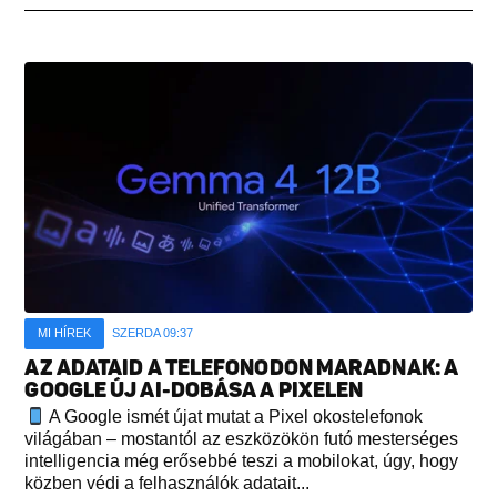
MI HÍREK
SZERDA 09:37
AZ ADATAID A TELEFONODON MARADNAK: A
GOOGLE ÚJ AI-DOBÁSA A PIXELEN
A Google ismét újat mutat a Pixel okostelefonok
világában – mostantól az eszközökön futó mesterséges
intelligencia még erősebbé teszi a mobilokat, úgy, hogy
közben védi a felhasználók adatait...