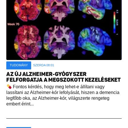
TUDOMÁNY
SZERDA 08:01
AZ ÚJ ALZHEIMER-GYÓGYSZER
FELFORGATJA A MEGSZOKOTT KEZELÉSEKET
Fontos kérdés, hogy meg lehet-e állítani vagy
lassítani az Alzheimer-kór lefolyását, hiszen a demencia
legfőbb oka, az Alzheimer-kór, világszerte rengeteg
embert érint...