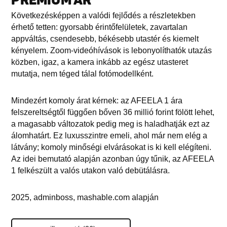
PRÉMIUM ÁR
Következésképpen a valódi fejlődés a részletekben
érhető tetten: gyorsabb érintőfelületek, zavartalan
appváltás, csendesebb, békésebb utastér és kiemelt
kényelem. Zoom-videóhívások is lebonyolíthatók utazás
közben, igaz, a kamera inkább az egész utasteret
mutatja, nem téged tálal fotómodellként.
Mindezért komoly árat kérnek: az AFEELA 1 ára
felszereltségtől függően bőven 36 millió forint fölött lehet,
a magasabb változatok pedig meg is haladhatják ezt az
álomhatárt. Ez luxusszintre emeli, ahol már nem elég a
látvány; komoly minőségi elvárásokat is ki kell elégíteni.
Az idei bemutató alapján azonban úgy tűnik, az AFEELA
1 felkészült a valós utakon való debütálásra.
2025, adminboss, mashable.com alapján