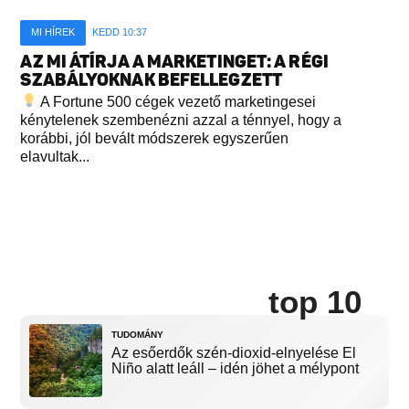
MI HÍREK
KEDD 10:37
AZ MI ÁTÍRJA A MARKETINGET: A RÉGI
SZABÁLYOKNAK BEFELLEGZETT
A Fortune 500 cégek vezető marketingesei
kénytelenek szembenézni azzal a ténnyel, hogy a
korábbi, jól bevált módszerek egyszerűen
elavultak...
top 10
TUDOMÁNY
Az esőerdők szén-dioxid-elnyelése El
Niño alatt leáll – idén jöhet a mélypont