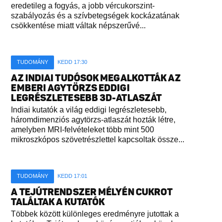
eredetileg a fogyás, a jobb vércukorszint-
szabályozás és a szívbetegségek kockázatának
csökkentése miatt váltak népszerűvé...
TUDOMÁNY
KEDD 17:30
AZ INDIAI TUDÓSOK MEGALKOTTÁK AZ
EMBERI AGYTÖRZS EDDIGI
LEGRÉSZLETESEBB 3D-ATLASZÁT
Indiai kutatók a világ eddigi legrészletesebb,
háromdimenziós agytörzs-atlaszát hozták létre,
amelyben MRI-felvételeket több mint 500
mikroszkópos szövetrészlettel kapcsoltak össze...
TUDOMÁNY
KEDD 17:01
A TEJÚTRENDSZER MÉLYÉN CUKROT
TALÁLTAK A KUTATÓK
Többek között különleges eredményre jutottak a