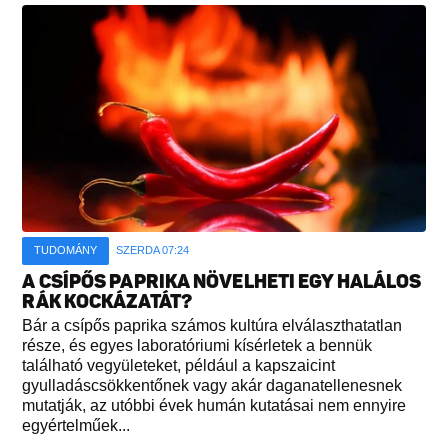
TUDOMÁNY
SZERDA 07:24
A CSÍPŐS PAPRIKA NÖVELHETI EGY HALÁLOS
RÁK KOCKÁZATÁT?
Bár a csípős paprika számos kultúra elválaszthatatlan
része, és egyes laboratóriumi kísérletek a bennük
található vegyületeket, például a kapszaicint
gyulladáscsökkentőnek vagy akár daganatellenesnek
mutatják, az utóbbi évek humán kutatásai nem ennyire
egyértelműek...