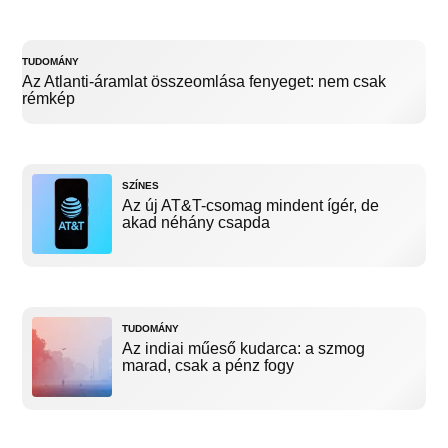
TUDOMÁNY
Az Atlanti-áramlat összeomlása fenyeget: nem csak
rémkép
SZÍNES
Az új AT&T-csomag mindent ígér, de
akad néhány csapda
TUDOMÁNY
Az indiai műeső kudarca: a szmog
marad, csak a pénz fogy