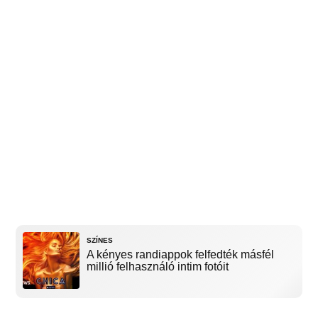
SZÍNES
A kényes randiappok felfedték másfél
millió felhasználó intim fotóit