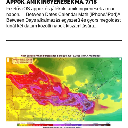
APPOK, AMIK INGYENESEK MA, 7/15
Fizetős iOS appok és játékok, amik ingyenesek a mai
napon. Between Dates Calendar Math (iPhone/iPad)A
Between Days alkalmazás egyszerű és gyors megoldást
kínál két dátum közötti napok kiszámítására...