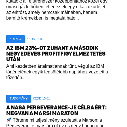
kutatók: a Tejútrendszer középpontjához közel egy
óriási gázfelhőben felfedeztek egy ritka cukorfélét,
az eritrózt, amely nemcsak málnában, hanem
barnító krémekben is megtalálható...
KRIPTÓ
KEDD 16:01
AZ IBM 23%-OT ZUHANT A MÁSODIK
NEGYEDÉVES PROFITFIGYELMEZTETÉS
UTÁN
Ami kezdetben ártalmatlannak tűnt, végül az IBM
történetének egyik legsötétebb napjához vezetett a
tőzsdén...
TUDOMÁNY
KEDD 15:01
A NASA PERSEVERANCE-JE CÉLBA ÉRT:
MEGVAN A MARSI MARATON
Történelmi teljesítmény született a Marson: a
Perseverance marsjáró öt év és négy hónap után