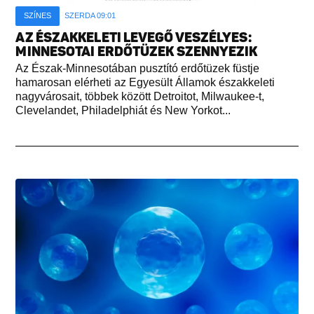
SZÍNES
SZERDA 09:01
AZ ÉSZAKKELETI LEVEGŐ VESZÉLYES:
MINNESOTAI ERDŐTÜZEK SZENNYEZIK
Az Észak-Minnesotában pusztító erdőtüzek füstje
hamarosan elérheti az Egyesült Államok északkeleti
nagyvárosait, többek között Detroitot, Milwaukee-t,
Clevelandet, Philadelphiát és New Yorkot...