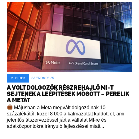
MI HÍREK
SZERDA 06:25
A VOLT DOLGOZÓK RÉSZREHAJLÓ MI-T
SEJTENEK A LEÉPÍTÉSEK MÖGÖTT – PERELIK
A METÁT
Májusban a Meta megvált dolgozóinak 10
százalékától, közel 8 000 alkalmazottat küldött el, ami
jelentős átszervezéssel járt a vállalat MI-re és
adatközpontokra irányuló fejlesztései miatt...