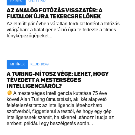
SZÍNES
KEDD 11:02
AZ ANALÓG FOTÓZÁS VISSZATÉR: A
FIATALOK ÚJRA TEKERCSRE LŐNEK
Az elmúlt pár évben váratlan fordulat történt a fotózás
világában: a fiatal generáció újra felfedezte a filmes
fényképezőgépeket...
MI HÍREK
KEDD 10:49
A TURING-MÍTOSZ VÉGE: LEHET, HOGY
TÉVEDETT A MESTERSÉGES
INTELLIGENCIÁRÓL?
A mesterséges intelligencia kutatása 75 éve
követi Alan Turing útmutatását, aki két alapvető
feltételezést tett: az intelligencia létrehozható
szoftverből, függetlenül a testtől, és hogy egy gép
intelligensnek számít, ha sikerrel utánozni tudja az
embert, például egy beszélgetés során...