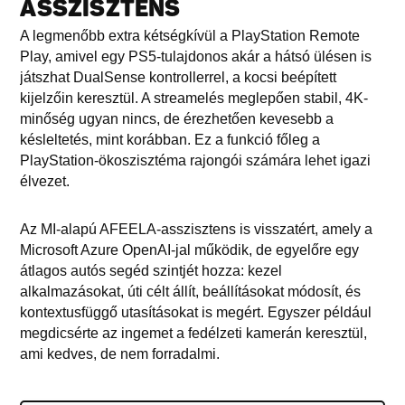
ASSZISZTENS
A legmenőbb extra kétségkívül a PlayStation Remote
Play, amivel egy PS5-tulajdonos akár a hátsó ülésen is
játszhat DualSense kontrollerrel, a kocsi beépített
kijelzőin keresztül. A streamelés meglepően stabil, 4K-
minőség ugyan nincs, de érezhetően kevesebb a
késleltetés, mint korábban. Ez a funkció főleg a
PlayStation-ökoszisztéma rajongói számára lehet igazi
élvezet.
Az MI-alapú AFEELA-asszisztens is visszatért, amely a
Microsoft Azure OpenAI-jal működik, de egyelőre egy
átlagos autós segéd szintjét hozza: kezel
alkalmazásokat, úti célt állít, beállításokat módosít, és
kontextusfüggő utasításokat is megért. Egyszer például
megdicsérte az ingemet a fedélzeti kamerán keresztül,
ami kedves, de nem forradalmi.