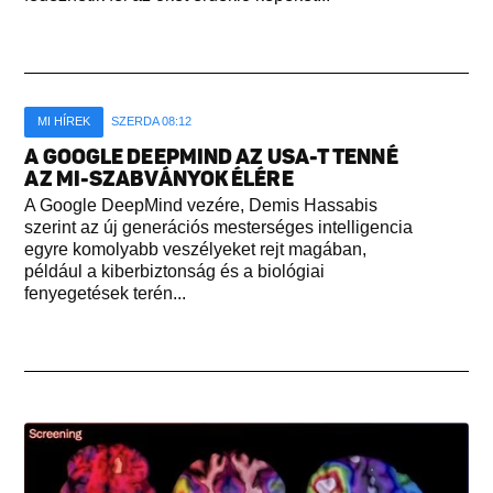
MI HÍREK
SZERDA 08:12
A GOOGLE DEEPMIND AZ USA-T TENNÉ
AZ MI-SZABVÁNYOK ÉLÉRE
A Google DeepMind vezére, Demis Hassabis
szerint az új generációs mesterséges intelligencia
egyre komolyabb veszélyeket rejt magában,
például a kiberbiztonság és a biológiai
fenyegetések terén...