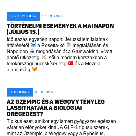
HISTORYTODAY
SZERDA 06:05
TÖRTÉNELMI ESEMÉNYEK A MAI NAPON
(JÚLIUS 15.)
Időutazás egyetlen napon: Jeruzsálem falainak
áttörésétől
a Rosetta-kő
megtalálásán és
Napoleon
megadásán át a Grunwaldnál vívott
döntő ütközetig
, sőt a modern korszakban a
törökországi puccskísérletig
és a Mozilla
alapításáig
...
TUDOMÁNY
KEDD 18:31
AZ OZEMPIC ÉS A WEGOVY TÉNYLEG
LASSÍTHATJÁK A BIOLÓGIAI
ÖREGEDÉST?
Tipikus eset, amikor egy ismert gyógyszer egészen
váratlan előnyöket kínál. A GLP-1 típusú szerek,
mint az Ozempic, a Wegovy vagy a Rybelsus,