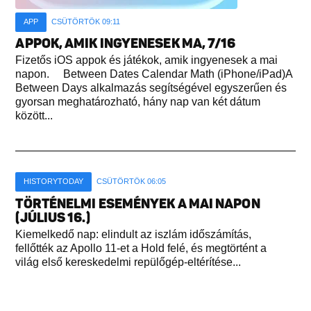
APP
CSÜTÖRTÖK 09:11
APPOK, AMIK INGYENESEK MA, 7/16
Fizetős iOS appok és játékok, amik ingyenesek a mai
napon. Between Dates Calendar Math (iPhone/iPad)A
Between Days alkalmazás segítségével egyszerűen és
gyorsan meghatározható, hány nap van két dátum
között...
HISTORYTODAY
CSÜTÖRTÖK 06:05
TÖRTÉNELMI ESEMÉNYEK A MAI NAPON
(JÚLIUS 16.)
Kiemelkedő nap: elindult az iszlám időszámítás,
fellőtték az Apollo 11-et a Hold felé, és megtörtént a
világ első kereskedelmi repülőgép-eltérítése...