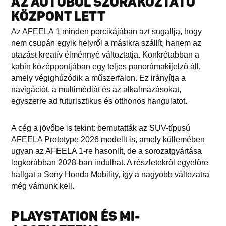
AZ AUTÓBÓL SZÓRAKOZTATÓ
KÖZPONT LETT
Az AFEELA 1 minden porcikájában azt sugallja, hogy
nem csupán egyik helyről a másikra szállít, hanem az
utazást kreatív élménnyé változtatja. Konkrétabban a
kabin középpontjában egy teljes panorámakijelző áll,
amely végighúzódik a műszerfalon. Ez irányítja a
navigációt, a multimédiát és az alkalmazásokat,
egyszerre ad futurisztikus és otthonos hangulatot.
A cég a jövőbe is tekint: bemutatták az SUV-típusú
AFEELA Prototype 2026 modellt is, amely küllemében
ugyan az AFEELA 1-re hasonlít, de a sorozatgyártása
legkorábban 2028-ban indulhat. A részletekről egyelőre
hallgat a Sony Honda Mobility, így a nagyobb változatra
még várnunk kell.
PLAYSTATION ÉS MI-