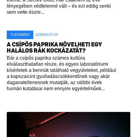
lényegében védtelenné vált – és ezt eddig senki
sem vette észre...
TUDOMÁNY
SZERDA 07:24
A CSÍPŐS PAPRIKA NÖVELHETI EGY
HALÁLOS RÁK KOCKÁZATÁT?
Bár a csípős paprika számos kultúra
elválaszthatatlan része, és egyes laboratóriumi
kísérletek a bennük található vegyületeket, például
a kapszaicint gyulladáscsökkentőnek vagy akár
daganatellenesnek mutatják, az utóbbi évek
humán kutatásai nem ennyire egyértelműek...