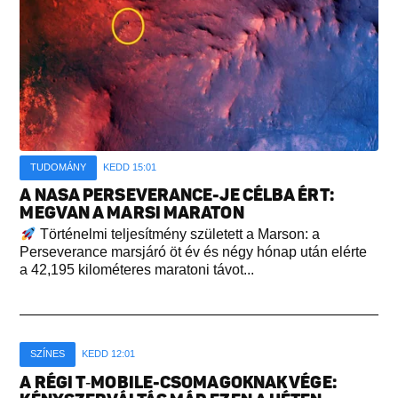
TUDOMÁNY
KEDD 15:01
A NASA PERSEVERANCE-JE CÉLBA ÉRT:
MEGVAN A MARSI MARATON
Történelmi teljesítmény született a Marson: a
Perseverance marsjáró öt év és négy hónap után elérte
a 42,195 kilométeres maratoni távot...
SZÍNES
KEDD 12:01
A RÉGI T‑MOBILE-CSOMAGOKNAK VÉGE: