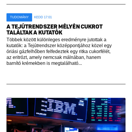
TUDOMÁNY
KEDD 17:01
A TEJÚTRENDSZER MÉLYÉN CUKROT
TALÁLTAK A KUTATÓK
Többek között különleges eredményre jutottak a
kutatók: a Tejútrendszer középpontjához közel egy
óriási gázfelhőben felfedeztek egy ritka cukorfélét,
az eritrózt, amely nemcsak málnában, hanem
barnító krémekben is megtalálható...