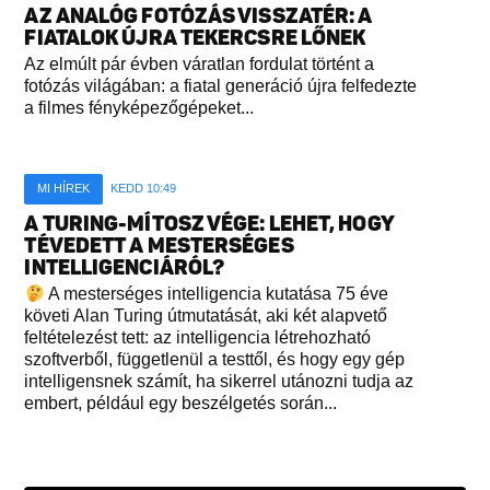
AZ ANALÓG FOTÓZÁS VISSZATÉR: A
FIATALOK ÚJRA TEKERCSRE LŐNEK
Az elmúlt pár évben váratlan fordulat történt a
fotózás világában: a fiatal generáció újra felfedezte
a filmes fényképezőgépeket...
MI HÍREK
KEDD 10:49
A TURING-MÍTOSZ VÉGE: LEHET, HOGY
TÉVEDETT A MESTERSÉGES
INTELLIGENCIÁRÓL?
A mesterséges intelligencia kutatása 75 éve
követi Alan Turing útmutatását, aki két alapvető
feltételezést tett: az intelligencia létrehozható
szoftverből, függetlenül a testtől, és hogy egy gép
intelligensnek számít, ha sikerrel utánozni tudja az
embert, például egy beszélgetés során...