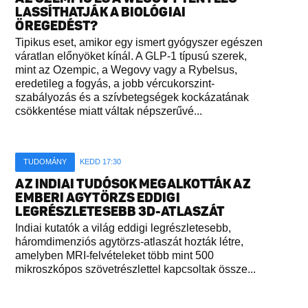
LASSÍTHATJÁK A BIOLÓGIAI
ÖREGEDÉST?
Tipikus eset, amikor egy ismert gyógyszer egészen
váratlan előnyöket kínál. A GLP-1 típusú szerek,
mint az Ozempic, a Wegovy vagy a Rybelsus,
eredetileg a fogyás, a jobb vércukorszint-
szabályozás és a szívbetegségek kockázatának
csökkentése miatt váltak népszerűvé...
TUDOMÁNY
KEDD 17:30
AZ INDIAI TUDÓSOK MEGALKOTTÁK AZ
EMBERI AGYTÖRZS EDDIGI
LEGRÉSZLETESEBB 3D-ATLASZÁT
Indiai kutatók a világ eddigi legrészletesebb,
háromdimenziós agytörzs-atlaszát hozták létre,
amelyben MRI-felvételeket több mint 500
mikroszkópos szövetrészlettel kapcsoltak össze...