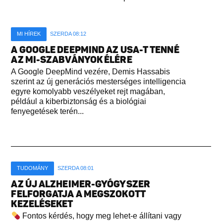
MI HÍREK
SZERDA 08:12
A GOOGLE DEEPMIND AZ USA-T TENNÉ
AZ MI-SZABVÁNYOK ÉLÉRE
A Google DeepMind vezére, Demis Hassabis
szerint az új generációs mesterséges intelligencia
egyre komolyabb veszélyeket rejt magában,
például a kiberbiztonság és a biológiai
fenyegetések terén...
TUDOMÁNY
SZERDA 08:01
AZ ÚJ ALZHEIMER-GYÓGYSZER
FELFORGATJA A MEGSZOKOTT
KEZELÉSEKET
Fontos kérdés, hogy meg lehet-e állítani vagy