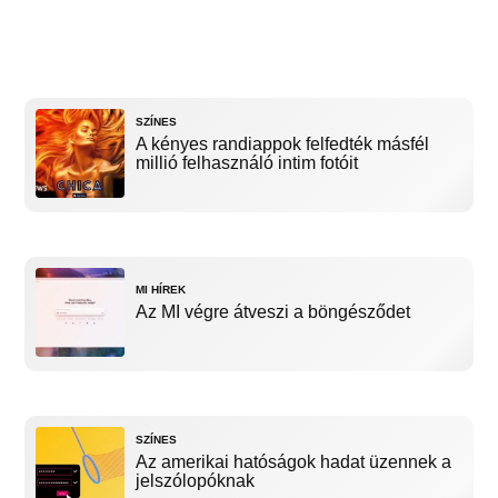
SZÍNES
A kényes randiappok felfedték másfél
millió felhasználó intim fotóit
MI HÍREK
Az MI végre átveszi a böngésződet
SZÍNES
Az amerikai hatóságok hadat üzennek a
jelszólopóknak