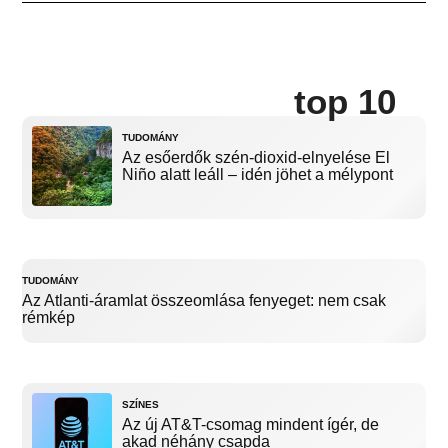
top 10
TUDOMÁNY
Az esőerdők szén-dioxid-elnyelése El
Niño alatt leáll – idén jöhet a mélypont
TUDOMÁNY
Az Atlanti-áramlat összeomlása fenyeget: nem csak
rémkép
SZÍNES
Az új AT&T-csomag mindent ígér, de
akad néhány csapda