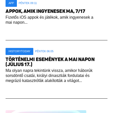
APP
PÉNTEK 09:11
APPOK, AMIK INGYENESEK MA, 7/17
Fizetős iOS appok és játékok, amik ingyenesek a
mai napon...
HISTORYTODAY
PÉNTEK 06:05
TÖRTÉNELMI ESEMÉNYEK A MAI NAPON
(JÚLIUS 17.)
Ma olyan napra tekintünk vissza, amikor háborúk
sorsdöntő csatái, királyi dinasztiák fordulatai és
megrázó katasztrófák alakították a világot...