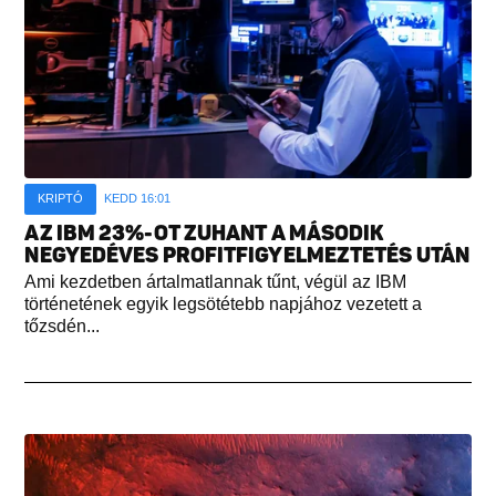
KRIPTÓ
KEDD 16:01
AZ IBM 23%-OT ZUHANT A MÁSODIK
NEGYEDÉVES PROFITFIGYELMEZTETÉS UTÁN
Ami kezdetben ártalmatlannak tűnt, végül az IBM
történetének egyik legsötétebb napjához vezetett a
tőzsdén...