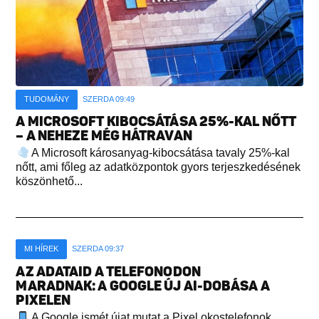
TUDOMÁNY
SZERDA 09:49
A MICROSOFT KIBOCSÁTÁSA 25%-KAL NŐTT
– A NEHEZE MÉG HÁTRAVAN
A Microsoft károsanyag-kibocsátása tavaly 25%-kal
nőtt, ami főleg az adatközpontok gyors terjeszkedésének
köszönhető...
MI HÍREK
SZERDA 09:37
AZ ADATAID A TELEFONODON
MARADNAK: A GOOGLE ÚJ AI-DOBÁSA A
PIXELEN
A Google ismét újat mutat a Pixel okostelefonok