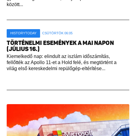
között...
HISTORYTODAY
CSÜTÖRTÖK 06:05
TÖRTÉNELMI ESEMÉNYEK A MAI NAPON
(JÚLIUS 16.)
Kiemelkedő nap: elindult az iszlám időszámítás,
fellőtték az Apollo 11-et a Hold felé, és megtörtént a
világ első kereskedelmi repülőgép-eltérítése...