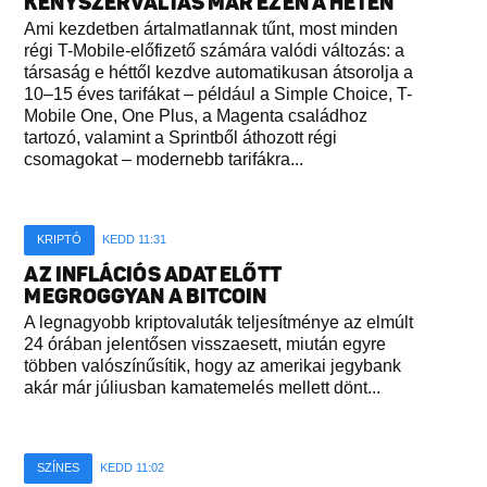
KÉNYSZERVÁLTÁS MÁR EZEN A HÉTEN
Ami kezdetben ártalmatlannak tűnt, most minden
régi T-Mobile-előfizető számára valódi változás: a
társaság e héttől kezdve automatikusan átsorolja a
10–15 éves tarifákat – például a Simple Choice, T-
Mobile One, One Plus, a Magenta családhoz
tartozó, valamint a Sprintből áthozott régi
csomagokat – modernebb tarifákra...
KRIPTÓ
KEDD 11:31
AZ INFLÁCIÓS ADAT ELŐTT
MEGROGGYAN A BITCOIN
A legnagyobb kriptovaluták teljesítménye az elmúlt
24 órában jelentősen visszaesett, miután egyre
többen valószínűsítik, hogy az amerikai jegybank
akár már júliusban kamatemelés mellett dönt...
SZÍNES
KEDD 11:02