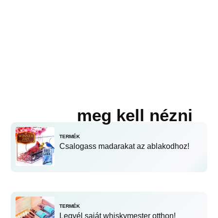
meg kell nézni
TERMÉK
Csalogass madarakat az ablakodhoz!
TERMÉK
Legyél saját whiskymester otthon!