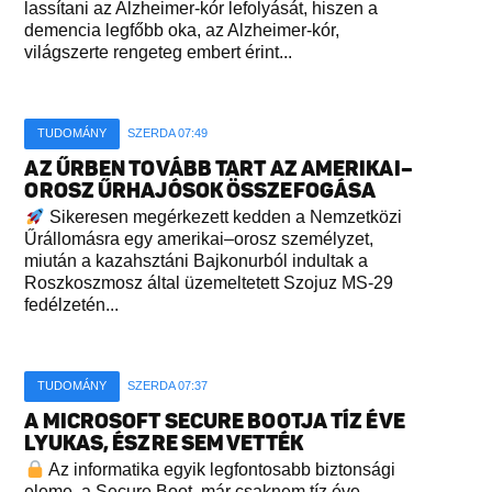
lassítani az Alzheimer-kór lefolyását, hiszen a
demencia legfőbb oka, az Alzheimer-kór,
világszerte rengeteg embert érint...
TUDOMÁNY
SZERDA 07:49
AZ ŰRBEN TOVÁBB TART AZ AMERIKAI–
OROSZ ŰRHAJÓSOK ÖSSZEFOGÁSA
Sikeresen megérkezett kedden a Nemzetközi
Űrállomásra egy amerikai–orosz személyzet,
miután a kazahsztáni Bajkonurból indultak a
Roszkoszmosz által üzemeltetett Szojuz MS-29
fedélzetén...
TUDOMÁNY
SZERDA 07:37
A MICROSOFT SECURE BOOTJA TÍZ ÉVE
LYUKAS, ÉSZRE SEM VETTÉK
Az informatika egyik legfontosabb biztonsági
eleme, a Secure Boot, már csaknem tíz éve