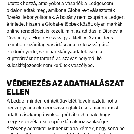
jutottak hozzá, amelyeket a vásárlók a Ledger.com
oldalon adtak meg, amikor a Global-e-t választották
fizetési lebonyolítónak. A botrány nem csupán a Ledgert
érintette, hiszen a Global-e többek között olyan márkák
online rendeléseit is kezeli, mint az adidas, a Disney, a
Givenchy, a Hugo Boss vagy a Netflix. Az incidens
azonban kizárólag vásárlási adatok kiszivárgását
eredményezte; sem bankkártyaadatok, sem a
kriptotárcákhoz tartozó 24 szavas helyreállító
kulcskifejezések nem kerültek veszélybe.
VÉDEKEZÉS AZ ADATHALÁSZAT
ELLEN
A Ledger minden érintett ügyfelét figyelmezteti: noha
pénzügyi adatok nem szivárogtak ki, a támadók most
adathalászkampányokkal próbálkozhatnak, hogy
megszerezzék a kriptopénztárcákhoz szükséges
érzékeny adatokat. Mindenkit arra kérnek, hogy soha ne