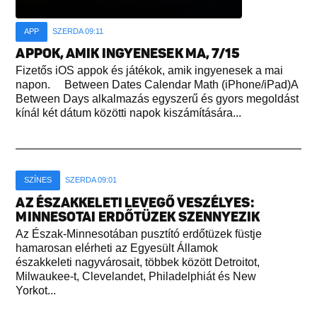
APP
SZERDA 09:11
APPOK, AMIK INGYENESEK MA, 7/15
Fizetős iOS appok és játékok, amik ingyenesek a mai
napon. Between Dates Calendar Math (iPhone/iPad)A
Between Days alkalmazás egyszerű és gyors megoldást
kínál két dátum közötti napok kiszámítására...
SZÍNES
SZERDA 09:01
AZ ÉSZAKKELETI LEVEGŐ VESZÉLYES:
MINNESOTAI ERDŐTÜZEK SZENNYEZIK
Az Észak-Minnesotában pusztító erdőtüzek füstje
hamarosan elérheti az Egyesült Államok
északkeleti nagyvárosait, többek között Detroitot,
Milwaukee-t, Clevelandet, Philadelphiát és New
Yorkot...