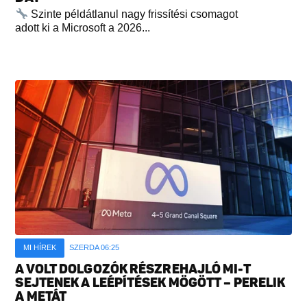
Szinte példátlanul nagy frissítési csomagot
adott ki a Microsoft a 2026...
MI HÍREK
SZERDA 06:25
A VOLT DOLGOZÓK RÉSZREHAJLÓ MI-T
SEJTENEK A LEÉPÍTÉSEK MÖGÖTT – PERELIK
A METÁT