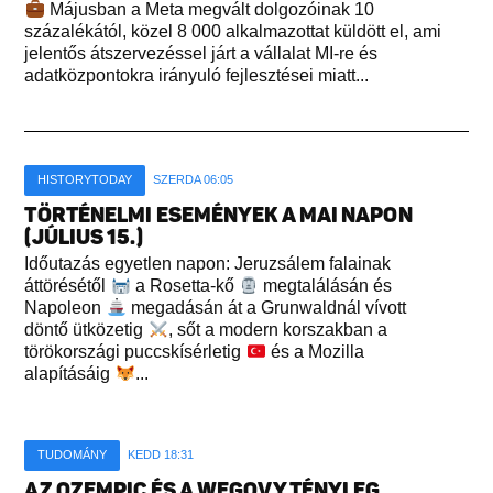
Májusban a Meta megvált dolgozóinak 10
százalékától, közel 8 000 alkalmazottat küldött el, ami
jelentős átszervezéssel járt a vállalat MI-re és
adatközpontokra irányuló fejlesztései miatt...
HISTORYTODAY
SZERDA 06:05
TÖRTÉNELMI ESEMÉNYEK A MAI NAPON
(JÚLIUS 15.)
Időutazás egyetlen napon: Jeruzsálem falainak
áttörésétől
a Rosetta-kő
megtalálásán és
Napoleon
megadásán át a Grunwaldnál vívott
döntő ütközetig
, sőt a modern korszakban a
törökországi puccskísérletig
és a Mozilla
alapításáig
...
TUDOMÁNY
KEDD 18:31
AZ OZEMPIC ÉS A WEGOVY TÉNYLEG