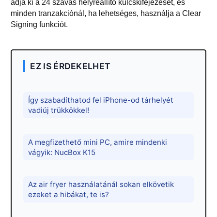
adja ki a 24 szavas helyreállító kulcskifejezését, és
minden tranzakciónál, ha lehetséges, használja a Clear
Signing funkciót.
EZ IS ÉRDEKELHET
Így szabadíthatod fel iPhone-od tárhelyét
vadiúj trükkökkel!
A megfizethető mini PC, amire mindenki
vágyik: NucBox K15
Az air fryer használatánál sokan elkövetik
ezeket a hibákat, te is?