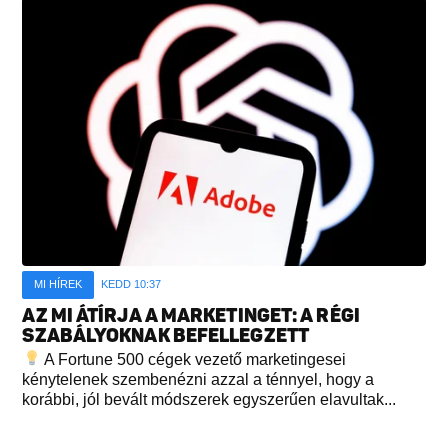
MI HÍREK
KEDD 10:37
AZ MI ÁTÍRJA A MARKETINGET: A RÉGI
SZABÁLYOKNAK BEFELLEGZETT
A Fortune 500 cégek vezető marketingesei
kénytelenek szembenézni azzal a ténnyel, hogy a
korábbi, jól bevált módszerek egyszerűen elavultak...