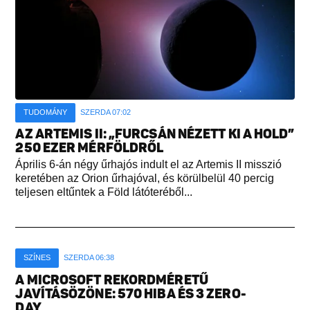
TUDOMÁNY
SZERDA 07:02
AZ ARTEMIS II: „FURCSÁN NÉZETT KI A HOLD”
250 EZER MÉRFÖLDRŐL
Április 6-án négy űrhajós indult el az Artemis II misszió
keretében az Orion űrhajóval, és körülbelül 40 percig
teljesen eltűntek a Föld látóteréből...
SZÍNES
SZERDA 06:38
A MICROSOFT REKORDMÉRETŰ
JAVÍTÁSÖZÖNE: 570 HIBA ÉS 3 ZERO-
DAY