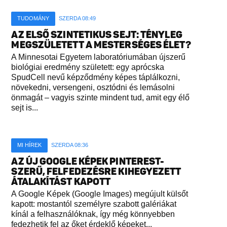
TUDOMÁNY
SZERDA 08:49
AZ ELSŐ SZINTETIKUS SEJT: TÉNYLEG
MEGSZÜLETETT A MESTERSÉGES ÉLET?
A Minnesotai Egyetem laboratóriumában újszerű
biológiai eredmény született: egy aprócska
SpudCell nevű képződmény képes táplálkozni,
növekedni, versengeni, osztódni és lemásolni
önmagát – vagyis szinte mindent tud, amit egy élő
sejt is...
MI HÍREK
SZERDA 08:36
AZ ÚJ GOOGLE KÉPEK PINTEREST-
SZERŰ, FELFEDEZÉSRE KIHEGYEZETT
ÁTALAKÍTÁST KAPOTT
A Google Képek (Google Images) megújult külsőt
kapott: mostantól személyre szabott galériákat
kínál a felhasználóknak, így még könnyebben
fedezhetik fel az őket érdeklő képeket...