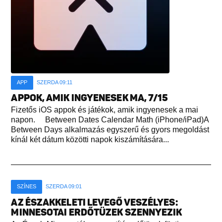
APP
SZERDA 09:11
APPOK, AMIK INGYENESEK MA, 7/15
Fizetős iOS appok és játékok, amik ingyenesek a mai
napon. Between Dates Calendar Math (iPhone/iPad)A
Between Days alkalmazás egyszerű és gyors megoldást
kínál két dátum közötti napok kiszámítására...
SZÍNES
SZERDA 09:01
AZ ÉSZAKKELETI LEVEGŐ VESZÉLYES:
MINNESOTAI ERDŐTÜZEK SZENNYEZIK