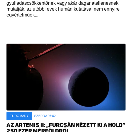
gyulladáscsökkentőnek vagy akár daganatellenesnek
mutatják, az utóbbi évek humán kutatásai nem ennyire
egyértelműek...
TUDOMÁNY
SZERDA 07:02
AZ ARTEMIS II: „FURCSÁN NÉZETT KI A HOLD”
250 EZER MÉRFÖLDRŐL