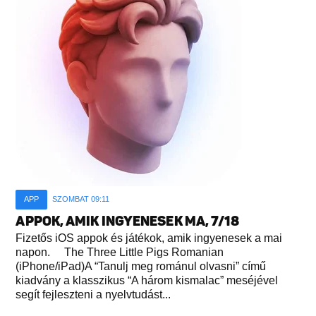
APP
SZOMBAT 09:11
APPOK, AMIK INGYENESEK MA, 7/18
Fizetős iOS appok és játékok, amik ingyenesek a mai
napon. The Three Little Pigs Romanian
(iPhone/iPad)A “Tanulj meg románul olvasni” című
kiadvány a klasszikus “A három kismalac” meséjével
segít fejleszteni a nyelvtudást...