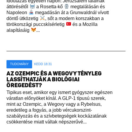
Időutazás egyetlen napon: Jeruzsálem falainak
áttörésétől
a Rosetta-kő
megtalálásán és
Napoleon
megadásán át a Grunwaldnál vívott
döntő ütközetig
, sőt a modern korszakban a
törökországi puccskísérletig
és a Mozilla
alapításáig
...
TUDOMÁNY
KEDD 18:31
AZ OZEMPIC ÉS A WEGOVY TÉNYLEG
LASSÍTHATJÁK A BIOLÓGIAI
ÖREGEDÉST?
Tipikus eset, amikor egy ismert gyógyszer egészen
váratlan előnyöket kínál. A GLP-1 típusú szerek,
mint az Ozempic, a Wegovy vagy a Rybelsus,
eredetileg a fogyás, a jobb vércukorszint-
szabályozás és a szívbetegségek kockázatának
csökkentése miatt váltak népszerűvé...