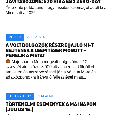
JAVÍTÁSÖZÖNE: 570 HIBA ÉS 3 ZERO-DAY
Szinte példátlanul nagy frissítési csomagot adott ki a
Microsoft a 2026...
MI HÍREK
SZERDA 06:25
A VOLT DOLGOZÓK RÉSZREHAJLÓ MI-T
SEJTENEK A LEÉPÍTÉSEK MÖGÖTT –
PERELIK A METÁT
Májusban a Meta megvált dolgozóinak 10
százalékától, közel 8 000 alkalmazottat küldött el,
ami jelentős átszervezéssel járt a vállalat MI-re és
adatközpontokra irányuló fejlesztései miatt...
HISTORYTODAY
SZERDA 06:05
TÖRTÉNELMI ESEMÉNYEK A MAI NAPON
(JÚLIUS 15.)