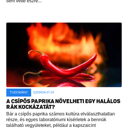
sem vette észre...
TUDOMÁNY
SZERDA 07:24
A CSÍPŐS PAPRIKA NÖVELHETI EGY HALÁLOS
RÁK KOCKÁZATÁT?
Bár a csípős paprika számos kultúra elválaszthatatlan
része, és egyes laboratóriumi kísérletek a bennük
található vegyületeket, például a kapszaicint