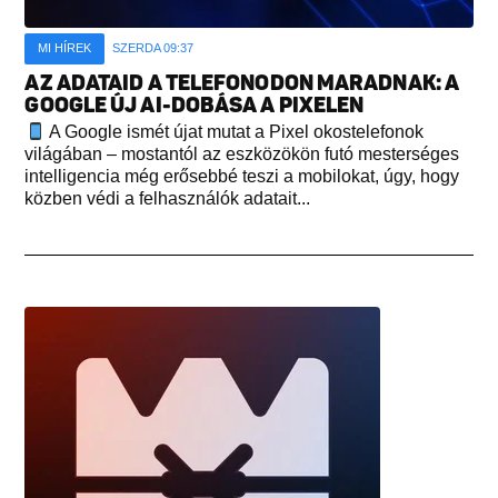
MI HÍREK
SZERDA 09:37
AZ ADATAID A TELEFONODON MARADNAK: A
GOOGLE ÚJ AI-DOBÁSA A PIXELEN
A Google ismét újat mutat a Pixel okostelefonok
világában – mostantól az eszközökön futó mesterséges
intelligencia még erősebbé teszi a mobilokat, úgy, hogy
közben védi a felhasználók adatait...