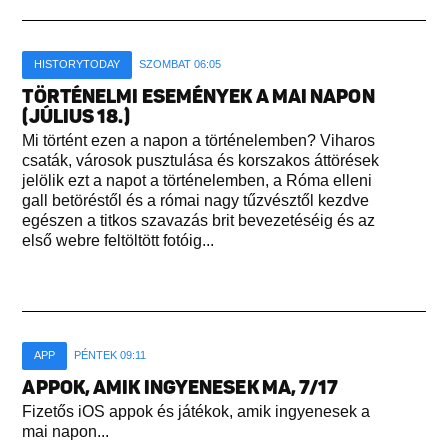
HISTORYTODAY
SZOMBAT 06:05
TÖRTÉNELMI ESEMÉNYEK A MAI NAPON
(JÚLIUS 18.)
Mi történt ezen a napon a történelemben? Viharos
csaták, városok pusztulása és korszakos áttörések
jelölik ezt a napot a történelemben, a Róma elleni
gall betöréstől és a római nagy tűzvésztől kezdve
egészen a titkos szavazás brit bevezetéséig és az
első webre feltöltött fotóig...
APP
PÉNTEK 09:11
APPOK, AMIK INGYENESEK MA, 7/17
Fizetős iOS appok és játékok, amik ingyenesek a
mai napon...