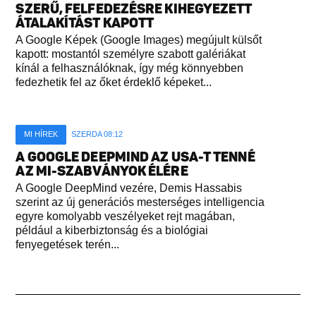
SZERŰ, FELFEDEZÉSRE KIHEGYEZETT
ÁTALAKÍTÁST KAPOTT
A Google Képek (Google Images) megújult külsőt
kapott: mostantól személyre szabott galériákat
kínál a felhasználóknak, így még könnyebben
fedezhetik fel az őket érdeklő képeket...
MI HÍREK
SZERDA 08:12
A GOOGLE DEEPMIND AZ USA-T TENNÉ
AZ MI-SZABVÁNYOK ÉLÉRE
A Google DeepMind vezére, Demis Hassabis
szerint az új generációs mesterséges intelligencia
egyre komolyabb veszélyeket rejt magában,
például a kiberbiztonság és a biológiai
fenyegetések terén...