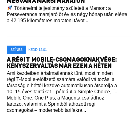
MEGVAN A MARSI MARATON
Történelmi teljesítmény született a Marson: a
Perseverance marsjáró öt év és négy hónap után elérte
a 42,195 kilométeres maratoni távot...
SZÍNES
KEDD 12:01
A RÉGI T‑MOBILE-CSOMAGOKNAK VÉGE:
KÉNYSZERVÁLTÁS MÁR EZEN A HÉTEN
Ami kezdetben ártalmatlannak tűnt, most minden
régi T-Mobile-előfizető számára valódi változás: a
társaság e héttől kezdve automatikusan átsorolja a
10–15 éves tarifákat – például a Simple Choice, T-
Mobile One, One Plus, a Magenta családhoz
tartozó, valamint a Sprintből áthozott régi
csomagokat – modernebb tarifákra...