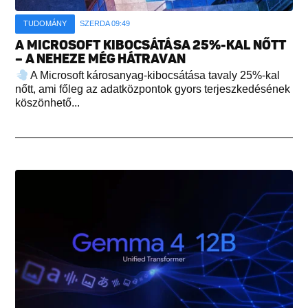
TUDOMÁNY
SZERDA 09:49
A MICROSOFT KIBOCSÁTÁSA 25%-KAL NŐTT
– A NEHEZE MÉG HÁTRAVAN
A Microsoft károsanyag-kibocsátása tavaly 25%-kal
nőtt, ami főleg az adatközpontok gyors terjeszkedésének
köszönhető...