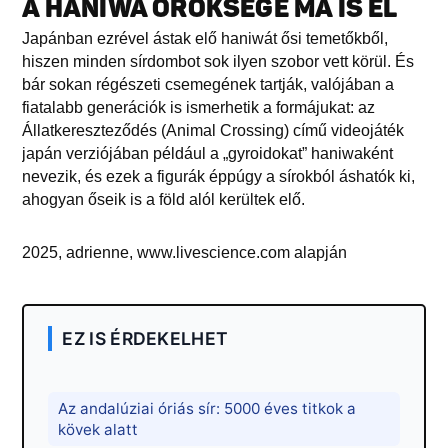
A HANIWA ÖRÖKSÉGE MA IS ÉL
Japánban ezrével ástak elő haniwát ősi temetőkből,
hiszen minden sírdombot sok ilyen szobor vett körül. És
bár sokan régészeti csemegének tartják, valójában a
fiatalabb generációk is ismerhetik a formájukat: az
Állatkereszteződés (Animal Crossing) című videojáték
japán verziójában például a „gyroidokat” haniwaként
nevezik, és ezek a figurák éppúgy a sírokból áshatók ki,
ahogyan őseik is a föld alól kerültek elő.
2025, adrienne, www.livescience.com alapján
EZ IS ÉRDEKELHET
Az andalúziai óriás sír: 5000 éves titkok a
kövek alatt