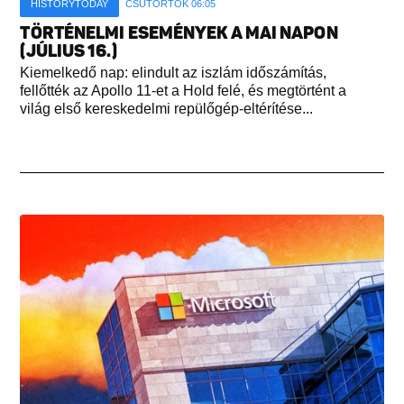
HISTORYTODAY
CSÜTÖRTÖK 06:05
TÖRTÉNELMI ESEMÉNYEK A MAI NAPON
(JÚLIUS 16.)
Kiemelkedő nap: elindult az iszlám időszámítás,
fellőtték az Apollo 11-et a Hold felé, és megtörtént a
világ első kereskedelmi repülőgép-eltérítése...