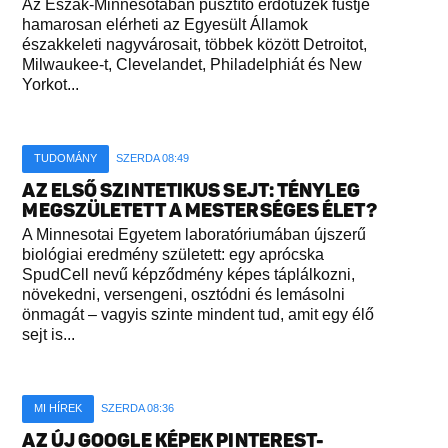
Az Észak-Minnesotában pusztító erdőtüzek füstje
hamarosan elérheti az Egyesült Államok
északkeleti nagyvárosait, többek között Detroitot,
Milwaukee-t, Clevelandet, Philadelphiát és New
Yorkot...
TUDOMÁNY
SZERDA 08:49
AZ ELSŐ SZINTETIKUS SEJT: TÉNYLEG
MEGSZÜLETETT A MESTERSÉGES ÉLET?
A Minnesotai Egyetem laboratóriumában újszerű
biológiai eredmény született: egy aprócska
SpudCell nevű képződmény képes táplálkozni,
növekedni, versengeni, osztódni és lemásolni
önmagát – vagyis szinte mindent tud, amit egy élő
sejt is...
MI HÍREK
SZERDA 08:36
AZ ÚJ GOOGLE KÉPEK PINTEREST-