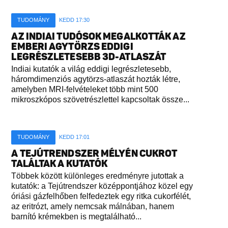
TUDOMÁNY
KEDD 17:30
AZ INDIAI TUDÓSOK MEGALKOTTÁK AZ
EMBERI AGYTÖRZS EDDIGI
LEGRÉSZLETESEBB 3D-ATLASZÁT
Indiai kutatók a világ eddigi legrészletesebb,
háromdimenziós agytörzs-atlaszát hozták létre,
amelyben MRI-felvételeket több mint 500
mikroszkópos szövetrészlettel kapcsoltak össze...
TUDOMÁNY
KEDD 17:01
A TEJÚTRENDSZER MÉLYÉN CUKROT
TALÁLTAK A KUTATÓK
Többek között különleges eredményre jutottak a
kutatók: a Tejútrendszer középpontjához közel egy
óriási gázfelhőben felfedeztek egy ritka cukorfélét,
az eritrózt, amely nemcsak málnában, hanem
barnító krémekben is megtalálható...