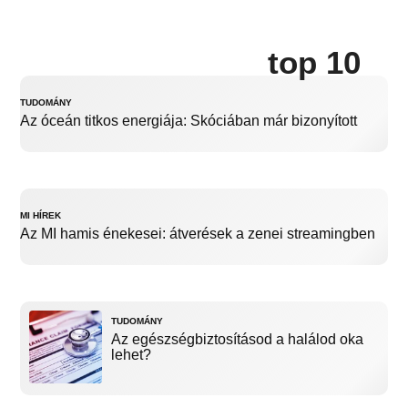
top 10
TUDOMÁNY
Az óceán titkos energiája: Skóciában már bizonyított
MI HÍREK
Az MI hamis énekesei: átverések a zenei streamingben
TUDOMÁNY
Az egészségbiztosításod a halálod oka
lehet?