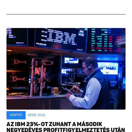
KRIPTÓ
KEDD 16:01
AZ IBM 23%-OT ZUHANT A MÁSODIK
NEGYEDÉVES PROFITFIGYELMEZTETÉS UTÁN