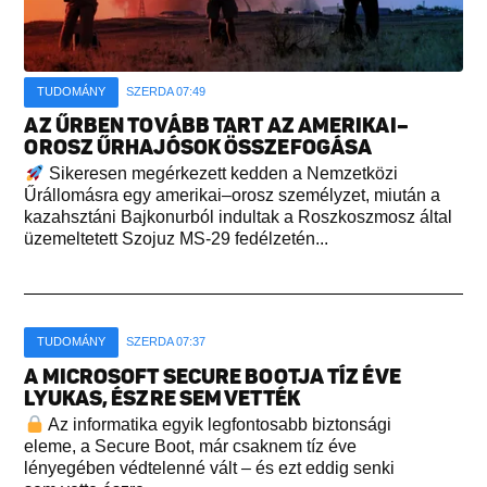
TUDOMÁNY
SZERDA 07:49
AZ ŰRBEN TOVÁBB TART AZ AMERIKAI–
OROSZ ŰRHAJÓSOK ÖSSZEFOGÁSA
Sikeresen megérkezett kedden a Nemzetközi
Űrállomásra egy amerikai–orosz személyzet, miután a
kazahsztáni Bajkonurból indultak a Roszkoszmosz által
üzemeltetett Szojuz MS-29 fedélzetén...
TUDOMÁNY
SZERDA 07:37
A MICROSOFT SECURE BOOTJA TÍZ ÉVE
LYUKAS, ÉSZRE SEM VETTÉK
Az informatika egyik legfontosabb biztonsági
eleme, a Secure Boot, már csaknem tíz éve
lényegében védtelenné vált – és ezt eddig senki