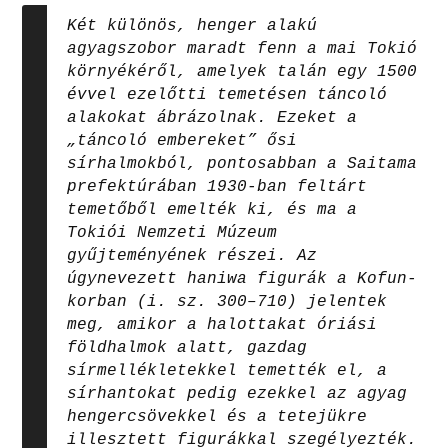
Két különös, henger alakú
agyagszobor maradt fenn a mai Tokió
környékéről, amelyek talán egy 1500
évvel ezelőtti temetésen táncoló
alakokat ábrázolnak. Ezeket a
„táncoló embereket” ősi
sírhalmokból, pontosabban a Saitama
prefektúrában 1930-ban feltárt
temetőből emelték ki, és ma a
Tokiói Nemzeti Múzeum
gyűjteményének részei. Az
úgynevezett haniwa figurák a Kofun-
korban (i. sz. 300–710) jelentek
meg, amikor a halottakat óriási
földhalmok alatt, gazdag
sírmellékletekkel temették el, a
sírhantokat pedig ezekkel az agyag
hengercsövekkel és a tetejükre
illesztett figurákkal szegélyezték.