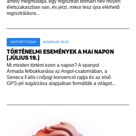
amely megmutatja, egy regisztrált domain nev milyen
életszakaszban van, és jelzi, mikor lesz újra elérhető
regisztrálásra...
HISTORYTODAY
VASÁRNAP 06:05
TÖRTÉNELMI ESEMÉNYEK A MAI NAPON
(JÚLIUS 19.)
Mi minden történt ezen a napon? A spanyol
Armada felbukkanása az Angol-csatornában, a
Seneca Falls-i nőjogi konvenció rajtja és az első
GPS-jel sugárzása alapjaiban formálták a világot...