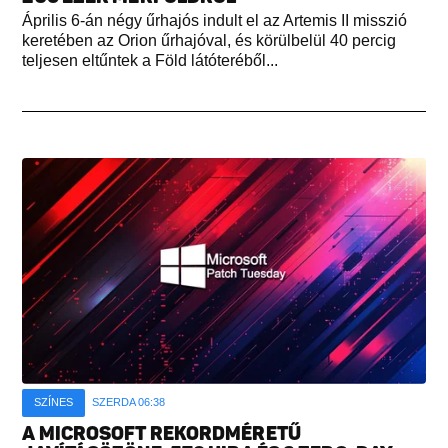
Április 6-án négy űrhajós indult el az Artemis II misszió
keretében az Orion űrhajóval, és körülbelül 40 percig
teljesen eltűntek a Föld látóteréből...
SZÍNES
SZERDA 06:38
A MICROSOFT REKORDMÉRETŰ