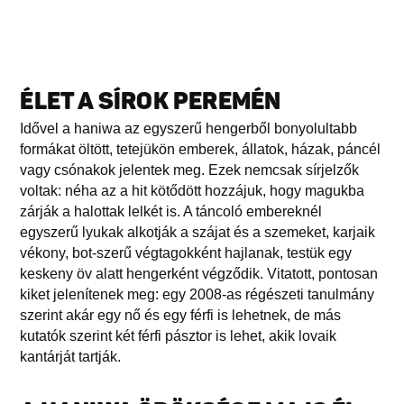
ÉLET A SÍROK PEREMÉN
Idővel a haniwa az egyszerű hengerből bonyolultabb
formákat öltött, tetejükön emberek, állatok, házak, páncél
vagy csónakok jelentek meg. Ezek nemcsak sírjelzők
voltak: néha az a hit kötődött hozzájuk, hogy magukba
zárják a halottak lelkét is. A táncoló embereknél
egyszerű lyukak alkotják a szájat és a szemeket, karjaik
vékony, bot-szerű végtagokként hajlanak, testük egy
keskeny öv alatt hengerként végződik. Vitatott, pontosan
kiket jelenítenek meg: egy 2008-as régészeti tanulmány
szerint akár egy nő és egy férfi is lehetnek, de más
kutatók szerint két férfi pásztor is lehet, akik lovaik
kantárját tartják.