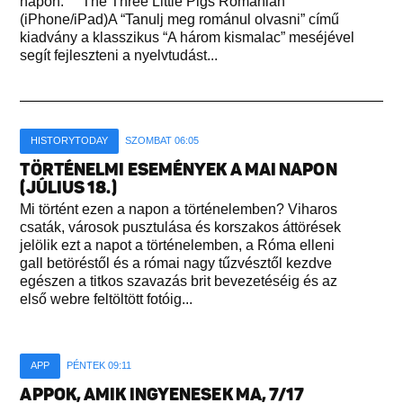
napon. The Three Little Pigs Romanian
(iPhone/iPad)A “Tanulj meg románul olvasni” című
kiadvány a klasszikus “A három kismalac” meséjével
segít fejleszteni a nyelvtudást...
HISTORYTODAY
SZOMBAT 06:05
TÖRTÉNELMI ESEMÉNYEK A MAI NAPON
(JÚLIUS 18.)
Mi történt ezen a napon a történelemben? Viharos
csaták, városok pusztulása és korszakos áttörések
jelölik ezt a napot a történelemben, a Róma elleni
gall betöréstől és a római nagy tűzvésztől kezdve
egészen a titkos szavazás brit bevezetéséig és az
első webre feltöltött fotóig...
APP
PÉNTEK 09:11
APPOK, AMIK INGYENESEK MA, 7/17