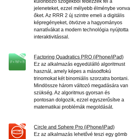
különböző szögekből fedezzék fel a
jeleneteket, ezzel mélyebb élménybe vonva
őket. Az RRR 2 új szintre emeli a digitális
képregényeket, ötvözve a hagyományos
narratívákat a modern technológia nyújtotta
interaktivitással.
Factoring Quadratics PRO (iPhone/iPad)
Ez az alkalmazás egyedülálló algoritmust
használ, amely képes a másodfokú
trinomokat két binomiális szorzatra bontani.
Mindössze három változó megadására van
szükség. Az algoritmus gyorsan és
pontosan dolgozik, ezzel egyszerűsítve a
matematikai problémák megoldását.
Circle and Sphere Pro (iPhone/iPad)
Ez az alkalmazás lehetővé teszi egy gömb