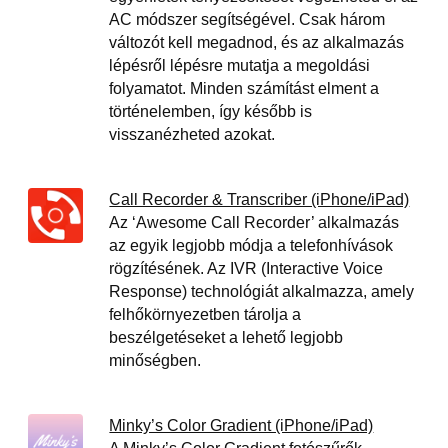
AC módszer segítségével. Csak három
változót kell megadnod, és az alkalmazás
lépésről lépésre mutatja a megoldási
folyamatot. Minden számítást elment a
történelemben, így később is
visszanézheted azokat.
Call Recorder & Transcriber (iPhone/iPad)
Az ‘Awesome Call Recorder’ alkalmazás
az egyik legjobb módja a telefonhívások
rögzítésének. Az IVR (Interactive Voice
Response) technológiát alkalmazza, amely
felhőkörnyezetben tárolja a
beszélgetéseket a lehető legjobb
minőségben.
Minky’s Color Gradient (iPhone/iPad)