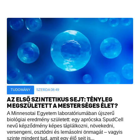
TUDOMÁNY
SZERDA 08:49
AZ ELSŐ SZINTETIKUS SEJT: TÉNYLEG
MEGSZÜLETETT A MESTERSÉGES ÉLET?
A Minnesotai Egyetem laboratóriumában újszerű
biológiai eredmény született: egy aprócska SpudCell
nevű képződmény képes táplálkozni, növekedni,
versengeni, osztódni és lemásolni önmagát – vagyis
szinte mindent tud, amit egy élő sejt is...