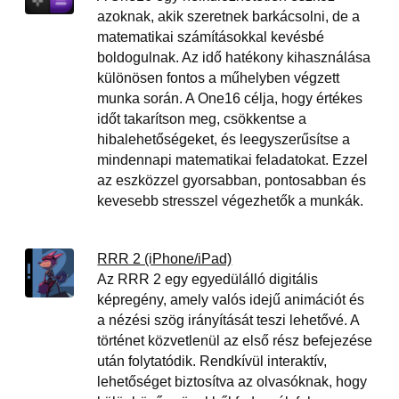
azoknak, akik szeretnek barkácsolni, de a
matematikai számításokkal kevésbé
boldogulnak. Az idő hatékony kihasználása
különösen fontos a műhelyben végzett
munka során. A One16 célja, hogy értékes
időt takarítson meg, csökkentse a
hibalehetőségeket, és leegyszerűsítse a
mindennapi matematikai feladatokat. Ezzel
az eszközzel gyorsabban, pontosabban és
kevesebb stresszel végezhetők a munkák.
RRR 2 (iPhone/iPad)
Az RRR 2 egy egyedülálló digitális
képregény, amely valós idejű animációt és
a nézési szög irányítását teszi lehetővé. A
történet közvetlenül az első rész befejezése
után folytatódik. Rendkívül interaktív,
lehetőséget biztosítva az olvasóknak, hogy