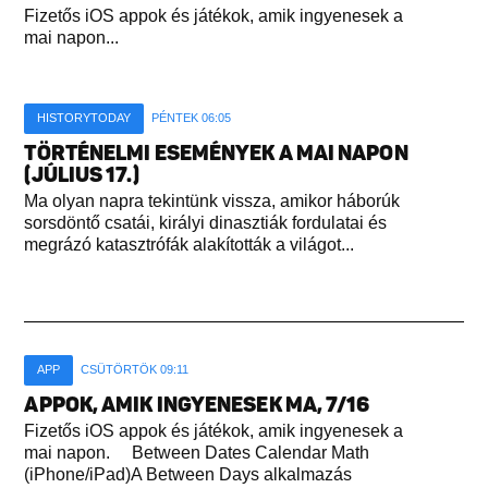
Fizetős iOS appok és játékok, amik ingyenesek a
mai napon...
HISTORYTODAY
PÉNTEK 06:05
TÖRTÉNELMI ESEMÉNYEK A MAI NAPON
(JÚLIUS 17.)
Ma olyan napra tekintünk vissza, amikor háborúk
sorsdöntő csatái, királyi dinasztiák fordulatai és
megrázó katasztrófák alakították a világot...
APP
CSÜTÖRTÖK 09:11
APPOK, AMIK INGYENESEK MA, 7/16
Fizetős iOS appok és játékok, amik ingyenesek a
mai napon. Between Dates Calendar Math
(iPhone/iPad)A Between Days alkalmazás