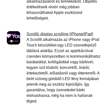
alkalmazásokról és termékekről. Objektív
értékeléseik révén még jobban
kihasználhatod Apple eszközeid
lehetőségeit.
Scrollit: display scrolling (iPhone/iPad)
A ScrollIt alkalmazás az iPhone vagy iPod
Touch készüléket egy LED üzenetkijelző
táblává alakítja. Ezzel az applikációval
csendes környezetben is kommunikálhatsz
barátaiddal, kollégáiddal vagy bárkivel,
legyen szó klubról, koncertről, óráról,
értekezletről, előadásról vagy étteremről. A
beírt szöveg gördülő LED fény formájában
jelenik meg az eszköz kijelzőjén, így
garantálva, hogy üzenetedet bárki
elolvashassa, még ha nem is hallanak
téged.