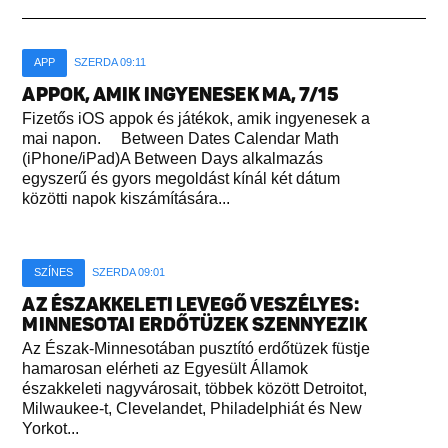
APP
SZERDA 09:11
APPOK, AMIK INGYENESEK MA, 7/15
Fizetős iOS appok és játékok, amik ingyenesek a
mai napon. Between Dates Calendar Math
(iPhone/iPad)A Between Days alkalmazás
egyszerű és gyors megoldást kínál két dátum
közötti napok kiszámítására...
SZÍNES
SZERDA 09:01
AZ ÉSZAKKELETI LEVEGŐ VESZÉLYES:
MINNESOTAI ERDŐTÜZEK SZENNYEZIK
Az Észak-Minnesotában pusztító erdőtüzek füstje
hamarosan elérheti az Egyesült Államok
északkeleti nagyvárosait, többek között Detroitot,
Milwaukee-t, Clevelandet, Philadelphiát és New
Yorkot...