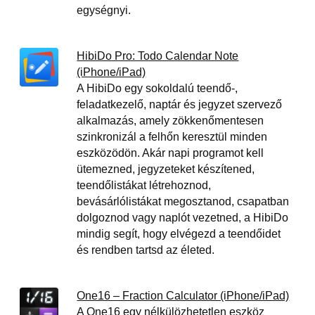
egységnyi.
HibiDo Pro: Todo Calendar Note
(iPhone/iPad)
A HibiDo egy sokoldalú teendő-,
feladatkezelő, naptár és jegyzet szervező
alkalmazás, amely zökkenőmentesen
szinkronizál a felhőn keresztül minden
eszközödön. Akár napi programot kell
ütemezned, jegyzeteket készítened,
teendőlistákat létrehoznod,
bevásárlólistákat megosztanod, csapatban
dolgoznod vagy naplót vezetned, a HibiDo
mindig segít, hogy elvégezd a teendőidet
és rendben tartsd az életed.
One16 – Fraction Calculator (iPhone/iPad)
A One16 egy nélkülözhetetlen eszköz