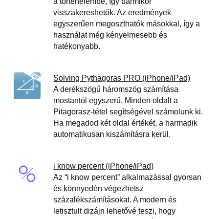
a történelembe, így bármikor
visszakereshetők. Az eredmények
egyszerűen megoszthatók másokkal, így a
használat még kényelmesebb és
hatékonyabb.
Solving Pythagoras PRO (iPhone/iPad)
A derékszögű háromszög számítása
mostantól egyszerű. Minden oldalt a
Pitagorasz-tétel segítségével számolunk ki.
Ha megadod két oldal értékét, a harmadik
automatikusan kiszámításra kerül.
i know percent (iPhone/iPad)
Az “i know percent” alkalmazással gyorsan
és könnyedén végezhetsz
százalékszámításokat. A modern és
letisztult dizájn lehetővé teszi, hogy