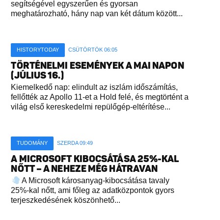
segítségével egyszerűen és gyorsan
meghatározható, hány nap van két dátum között...
HISTORYTODAY
CSÜTÖRTÖK 06:05
TÖRTÉNELMI ESEMÉNYEK A MAI NAPON
(JÚLIUS 16.)
Kiemelkedő nap: elindult az iszlám időszámítás,
fellőtték az Apollo 11-et a Hold felé, és megtörtént a
világ első kereskedelmi repülőgép-eltérítése...
TUDOMÁNY
SZERDA 09:49
A MICROSOFT KIBOCSÁTÁSA 25%-KAL
NŐTT – A NEHEZE MÉG HÁTRAVAN
A Microsoft károsanyag-kibocsátása tavaly
25%-kal nőtt, ami főleg az adatközpontok gyors
terjeszkedésének köszönhető...