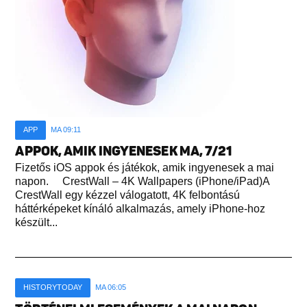
APP
MA 09:11
APPOK, AMIK INGYENESEK MA, 7/21
Fizetős iOS appok és játékok, amik ingyenesek a mai
napon. CrestWall – 4K Wallpapers (iPhone/iPad)A
CrestWall egy kézzel válogatott, 4K felbontású
háttérképeket kínáló alkalmazás, amely iPhone-hoz
készült...
HISTORYTODAY
MA 06:05