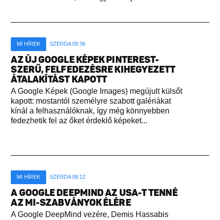
MI HÍREK
SZERDA 08:36
AZ ÚJ GOOGLE KÉPEK PINTEREST-
SZERŰ, FELFEDEZÉSRE KIHEGYEZETT
ÁTALAKÍTÁST KAPOTT
A Google Képek (Google Images) megújult külsőt
kapott: mostantól személyre szabott galériákat
kínál a felhasználóknak, így még könnyebben
fedezhetik fel az őket érdeklő képeket...
MI HÍREK
SZERDA 08:12
A GOOGLE DEEPMIND AZ USA-T TENNÉ
AZ MI-SZABVÁNYOK ÉLÉRE
A Google DeepMind vezére, Demis Hassabis