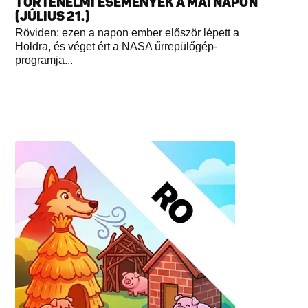
TÖRTÉNELMI ESEMÉNYEK A MAI NAPON
(JÚLIUS 21.)
Röviden: ezen a napon ember először lépett a
Holdra, és véget ért a NASA űrrepülőgép-
programja...