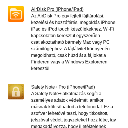
AirDisk Pro (iPhone/iPad)
Az AirDisk Pro egy fejlett fájltárolási,
kezelési és hozzáférési megoldás iPhone,
iPad és iPod touch készülékekhez. Wi-Fi
kapcsolaton keresztül egyszerűen
csatlakoztatható bármely Mac vagy PC
számítógéphez. A fájlátvitel könnyedén
megoldható, csak húzd át a fájlokat a
Finderen vagy a Windows Exploreren
keresztül.
Safety Note+ Pro (iPhone/iPad)
A Safety Note+ alkalmazás segíti a
személyes adatok védelmét, amikor
másnak kölcsönadod a telefonodat. Ez a
szoftver lehetővé teszi, hogy titkosított,
jelszóval védett jegyzeteket hozz létre, így
megakadályozza, hogy illetéktelenek