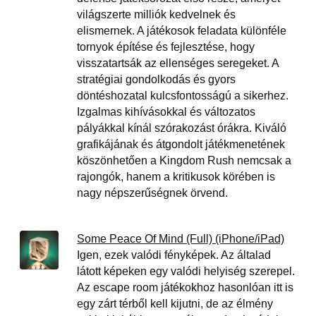
világszerte milliók kedvelnek és
elismernek. A játékosok feladata különféle
tornyok építése és fejlesztése, hogy
visszatartsák az ellenséges seregeket. A
stratégiai gondolkodás és gyors
döntéshozatal kulcsfontosságú a sikerhez.
Izgalmas kihívásokkal és változatos
pályákkal kínál szórakozást órákra. Kiváló
grafikájának és átgondolt játékmenetének
köszönhetően a Kingdom Rush nemcsak a
rajongók, hanem a kritikusok körében is
nagy népszerűségnek örvend.
Some Peace Of Mind (Full) (iPhone/iPad)
Igen, ezek valódi fényképek. Az általad
látott képeken egy valódi helyiség szerepel.
Az escape room játékokhoz hasonlóan itt is
egy zárt térből kell kijutni, de az élmény