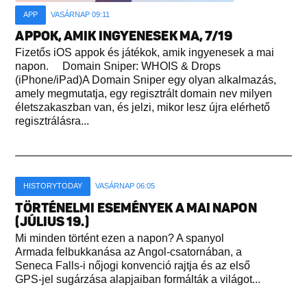
APP
VASÁRNAP 09:11
APPOK, AMIK INGYENESEK MA, 7/19
Fizetős iOS appok és játékok, amik ingyenesek a mai
napon. Domain Sniper: WHOIS & Drops
(iPhone/iPad)A Domain Sniper egy olyan alkalmazás,
amely megmutatja, egy regisztrált domain nev milyen
életszakaszban van, és jelzi, mikor lesz újra elérhető
regisztrálásra...
HISTORYTODAY
VASÁRNAP 06:05
TÖRTÉNELMI ESEMÉNYEK A MAI NAPON
(JÚLIUS 19.)
Mi minden történt ezen a napon? A spanyol
Armada felbukkanása az Angol-csatornában, a
Seneca Falls-i nőjogi konvenció rajtja és az első
GPS-jel sugárzása alapjaiban formálták a világot...