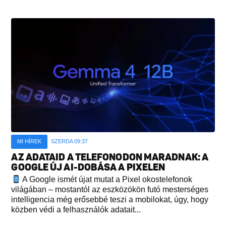
MI HÍREK
SZERDA 09:37
AZ ADATAID A TELEFONODON MARADNAK: A
GOOGLE ÚJ AI-DOBÁSA A PIXELEN
A Google ismét újat mutat a Pixel okostelefonok
világában – mostantól az eszközökön futó mesterséges
intelligencia még erősebbé teszi a mobilokat, úgy, hogy
közben védi a felhasználók adatait...