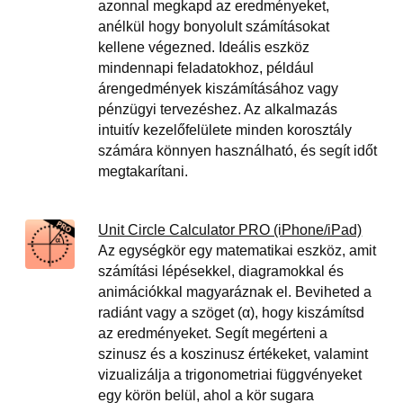
azonnal megkapd az eredményeket,
anélkül hogy bonyolult számításokat
kellene végezned. Ideális eszköz
mindennapi feladatokhoz, például
árengedmények kiszámításához vagy
pénzügyi tervezéshez. Az alkalmazás
intuitív kezelőfelülete minden korosztály
számára könnyen használható, és segít időt
megtakarítani.
Unit Circle Calculator PRO (iPhone/iPad)
Az egységkör egy matematikai eszköz, amit
számítási lépésekkel, diagramokkal és
animációkkal magyaráznak el. Beviheted a
radiánt vagy a szöget (α), hogy kiszámítsd
az eredményeket. Segít megérteni a
szinusz és a koszinusz értékeket, valamint
vizualizálja a trigonometriai függvényeket
egy körön belül, ahol a kör sugara