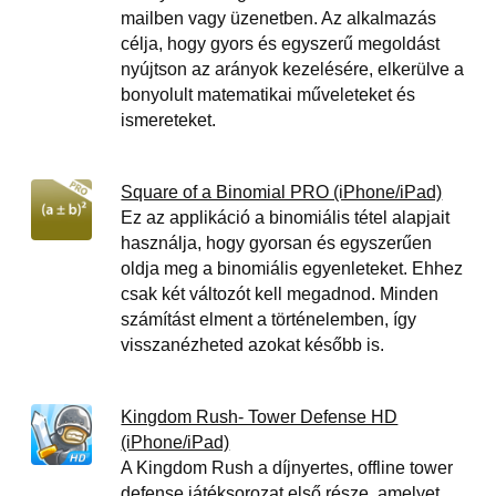
mailben vagy üzenetben. Az alkalmazás
célja, hogy gyors és egyszerű megoldást
nyújtson az arányok kezelésére, elkerülve a
bonyolult matematikai műveleteket és
ismereteket.
Square of a Binomial PRO (iPhone/iPad)
Ez az applikáció a binomiális tétel alapjait
használja, hogy gyorsan és egyszerűen
oldja meg a binomiális egyenleteket. Ehhez
csak két változót kell megadnod. Minden
számítást elment a történelemben, így
visszanézheted azokat később is.
Kingdom Rush- Tower Defense HD
(iPhone/iPad)
A Kingdom Rush a díjnyertes, offline tower
defense játéksorozat első része, amelyet