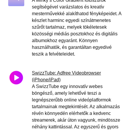
A Minky’s Color Gradient fotószűrők
segítségével varázslatos és kreatív
mesterművekké alakíthatod fényképeidet. A
készlet harminc egyedi színátmenetes
szűrőt tartalmaz, melyek tökéletesek
közösségi médiás posztokhoz és digitális
albumokhoz egyaránt. Könnyen
használhatók, és garantáltan egyedivé
teszik a felvételeidet.
SwizzTube: Adfree Videobrowser
(iPhone/iPad)
A SwizzTube egy innovatív webes
böngésző, amely lehetővé teszi a
legnépszerűbb online videóplatformok
tartalmainak megtekintését. Az alkalmazás
révén könnyedén elérhetők a kedvenc
streamerek, akár úton vagyunk, mindössze
néhány kattintással. Az egyszerű és gyors