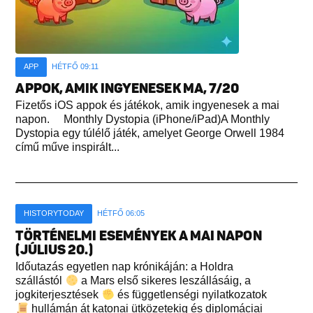
APP
HÉTFŐ 09:11
APPOK, AMIK INGYENESEK MA, 7/20
Fizetős iOS appok és játékok, amik ingyenesek a mai
napon. Monthly Dystopia (iPhone/iPad)A Monthly
Dystopia egy túlélő játék, amelyet George Orwell 1984
című műve inspirált...
HISTORYTODAY
HÉTFŐ 06:05
TÖRTÉNELMI ESEMÉNYEK A MAI NAPON
(JÚLIUS 20.)
Időutazás egyetlen nap krónikáján: a Holdra
szállástól
a Mars első sikeres leszállásáig, a
jogkiterjesztések
és függetlenségi nyilatkozatok
hullámán át katonai ütközetekig és diplomáciai