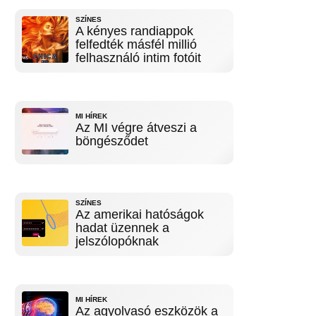
SZÍNES
A kényes randiappok
felfedték másfél millió
felhasználó intim fotóit
MI HÍREK
Az MI végre átveszi a
böngésződet
SZÍNES
Az amerikai hatóságok
hadat üzennek a
jelszólopóknak
MI HÍREK
Az agyolvasó eszközök a