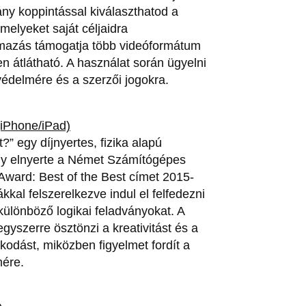
y koppintással kiválaszthatod a
melyeket saját céljaidra
lmazás támogatja több videóformátum
en átlátható. A használat során ügyelni
védelmére és a szerzői jogokra.
(iPhone/iPad)
?” egy díjnyertes, fizika alapú
ly elnyerte a Német Számítógépes
Award: Best of the Best címet 2015-
kkal felszerelkezve indul el felfedezni
különböző logikai feladványokat. A
gyszerre ösztönzi a kreativitást és a
dást, miközben figyelmet fordít a
ére.