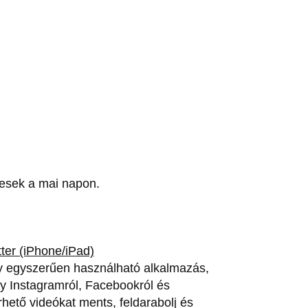
nesek a mai napon.
ter (iPhone/iPad)
gy egyszerűen használható alkalmazás,
gy Instagramról, Facebookról és
rhető videókat ments, feldarabolj és