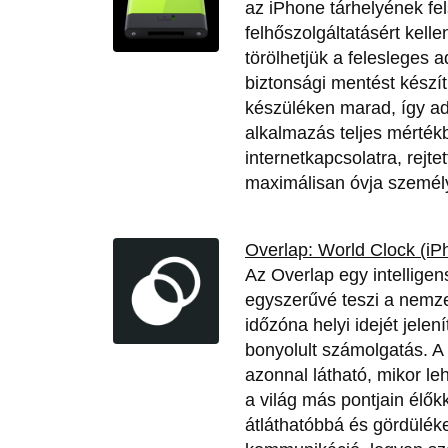
az iPhone tárhelyének fe
felhőszolgáltatásért kell
törölhetjük a felesleges a
biztonsági mentést készí
készüléken marad, így ad
alkalmazás teljes mérték
internetkapcsolatra, rejte
maximálisan óvja személy
Overlap: World Clock (iP
Az Overlap egy intelligen
egyszerűvé teszi a nemze
időzóna helyi idejét jele
bonyolult számolgatás. A 
azonnal látható, mikor le
a világ más pontjain élők
átláthatóbbá és gördülék