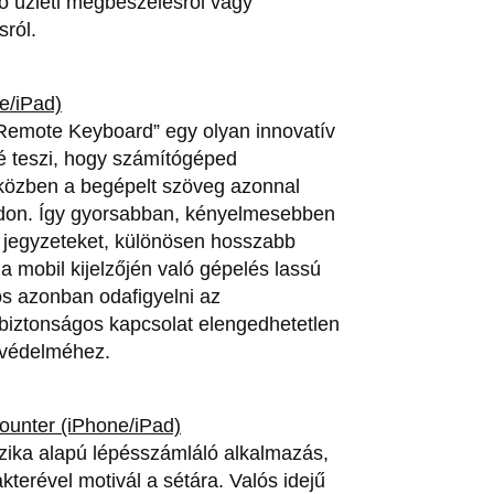
ó üzleti megbeszélésről vagy
sról.
e/iPad)
Remote Keyboard” egy olyan innovatív
é teszi, hogy számítógéped
iközben a begépelt szöveg azonnal
odon. Így gyorsabban, kényelmesebben
 jegyzeteket, különösen hosszabb
 mobil kijelzőjén való gépelés lassú
s azonban odafigyelni az
biztonságos kapcsolat elengedhetetlen
 védelméhez.
ounter (iPhone/iPad)
izika alapú lépésszámláló alkalmazás,
terével motivál a sétára. Valós idejű