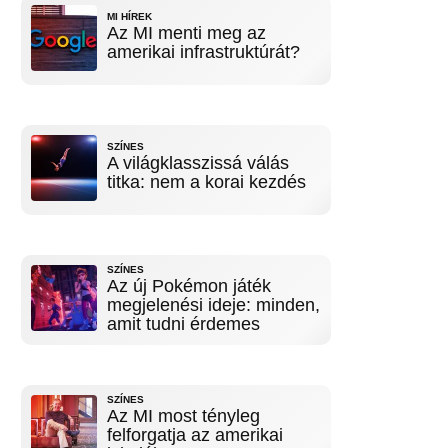
MI HÍREK
Az MI menti meg az
amerikai infrastruktúrát?
SZÍNES
A világklasszissá válás
titka: nem a korai kezdés
SZÍNES
Az új Pokémon játék
megjelenési ideje: minden,
amit tudni érdemes
SZÍNES
Az MI most tényleg
felforgatja az amerikai