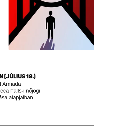
(JÚLIUS 19.)
ol Armada
ca Falls-i nőjogi
ása alapjaiban