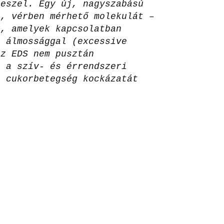
 eszel. Egy új, nagyszabású
e, vérben mérhető molekulát –
k, amelyek kapcsolatban
i álmossággal (excessive
Az EDS nem pusztán
i a szív- és érrendszeri
a cukorbetegség kockázatát