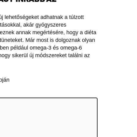
 új lehetőségeket adhatnak a túlzott
atásokkal, akár gyógyszeres
veznek annak megértésére, hogy a diéta
 tüneteket. Már most is dolgoznak olyan
yekben például omega-3 és omega-6
ogy sikerül új módszereket találni az
pján