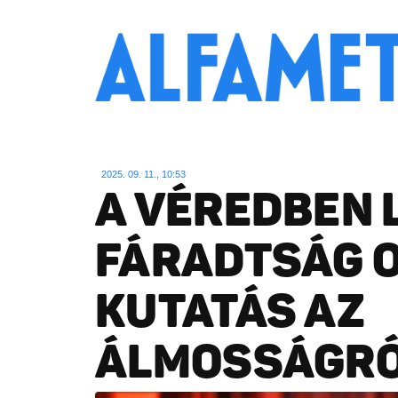
2025. 09. 11., 10:53
A VÉREDBEN 
FÁRADTSÁG O
KUTATÁS AZ
ÁLMOSSÁGR