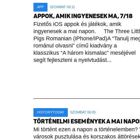
APP
SZOMBAT 09:11
APPOK, AMIK INGYENESEK MA, 7/18
Fizetős iOS appok és játékok, amik
ingyenesek a mai napon. The Three Litt
Pigs Romanian (iPhone/iPad)A “Tanulj me
románul olvasni” című kiadvány a
klasszikus “A három kismalac” meséjével
segít fejleszteni a nyelvtudást...
HISTORYTODAY
SZOMBAT 06:05
TÖRTÉNELMI ESEMÉNYEK A MAI NAPON 
Mi történt ezen a napon a történelemben? 
városok pusztulása és korszakos áttörések 