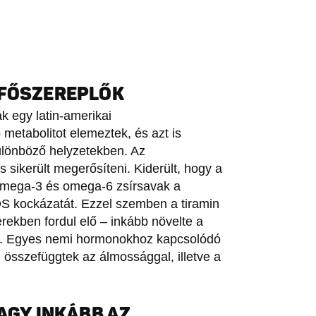
 FŐSZEREPLŐK
ák egy latin-amerikai
etabolitot elemeztek, és azt is
különböző helyzetekben. Az
sikerült megerősíteni. Kiderült, hogy a
 omega-3 és omega-6 zsírsavak a
DS kockázatát. Ezzel szemben a tiramin
zerekben fordul elő – inkább növelte a
ál. Egyes nemi hormonokhoz kapcsolódó
n összefüggtek az álmossággal, illetve a
VAGY INKÁBB AZ