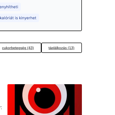
enyhítheti
alóriát is kinyerhet
cukorbetegség (43)
táplálkozás (13)
: