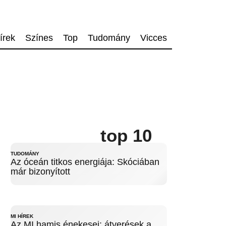
írek
Színes
Top
Tudomány
Vicces
top 10
TUDOMÁNY
Az óceán titkos energiája: Skóciában
már bizonyított
MI HÍREK
Az MI hamis énekesei: átverések a