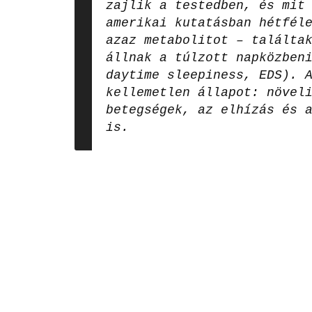
zajlik a testedben, és mit
amerikai kutatásban hétfél
azaz metabolitot – találta
állnak a túlzott napközben
daytime sleepiness, EDS). 
kellemetlen állapot: növel
betegségek, az elhízás és 
is.