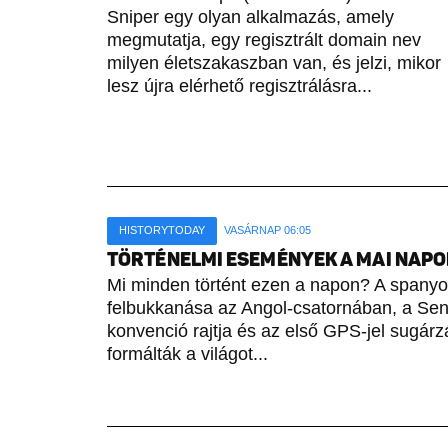
Sniper egy olyan alkalmazás, amely
megmutatja, egy regisztrált domain nev
milyen életszakaszban van, és jelzi, mikor
lesz újra elérhető regisztrálásra...
HISTORYTODAY
VASÁRNAP 06:05
TÖRTÉNELMI ESEMÉNYEK A MAI NAPON 
Mi minden történt ezen a napon? A spany
felbukkanása az Angol-csatornában, a Sene
konvenció rajtja és az első GPS-jel sugárz
formálták a világot...