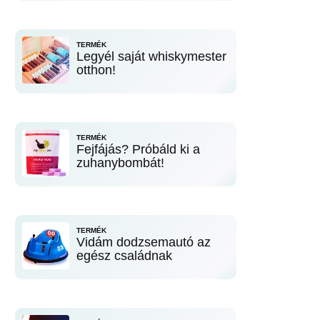
TERMÉK
Legyél saját whiskymester
otthon!
TERMÉK
Fejfájás? Próbáld ki a
zuhanybombát!
TERMÉK
Vidám dodzsemautó az
egész családnak