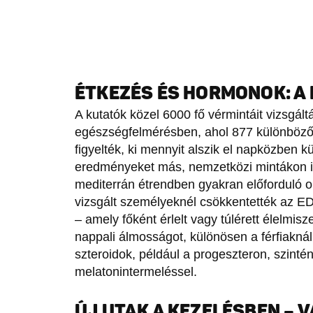
ÉTKEZÉS ÉS HORMONOK: A
A kutatók közel 6000 fő vérmintáit vizsgált
egészségfelmérésben, ahol 877 különböző m
figyelték, ki mennyit alszik el napközben 
eredményeket más, nemzetközi mintákon is 
mediterrán étrendben gyakran előforduló
vizsgált személyeknél csökkentették az E
– amely főként érlelt vagy túlérett élelmis
nappali álmosságot, különösen a férfiakn
szteroidok, például a progeszteron, szinté
melatonintermeléssel.
ÚJ UTAK A KEZELÉSBEN – 