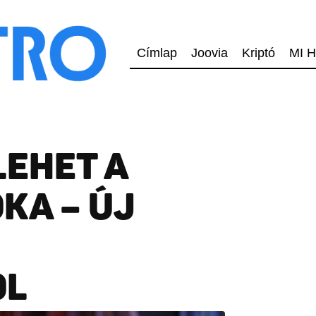
Címlap
Joovia
Kriptó
MI H
LEHET A
KA – ÚJ
ÓL