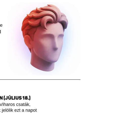
le
g
(JÚLIUS 18.)
Viharos csaták,
jelölik ezt a napot