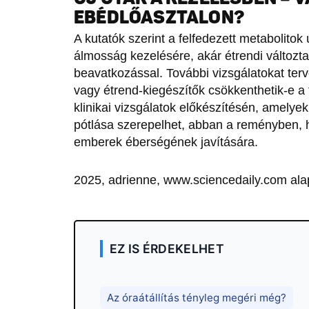
EBÉDLŐASZTALON?
A kutatók szerint a felfedezett metabolitok
álmosság kezelésére, akár étrendi változt
beavatkozással. További vizsgálatokat ter
vagy étrend-kiegészítők csökkenthetik-e a
klinikai vizsgálatok előkészítésén, amel
pótlása szerepelhet, abban a reményben, h
emberek éberségének javítására.
2025, adrienne, www.sciencedaily.com ala
EZ IS ÉRDEKELHET
Az óraátállítás tényleg megéri még?