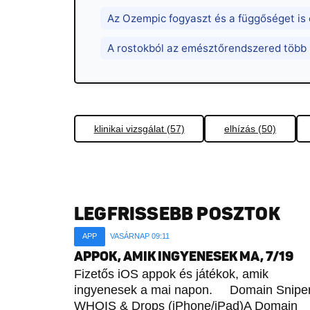
Az Ozempic fogyaszt és a függőséget is 
A rostokból az emésztőrendszered több k
klinikai vizsgálat (57)
elhízás (50)
LEGFRISSEBB POSZTOK
APP
VASÁRNAP 09:11
APPOK, AMIK INGYENESEK MA, 7/19
Fizetős iOS appok és játékok, amik
ingyenesek a mai napon. Domain Sniper
WHOIS & Drops (iPhone/iPad)A Domain