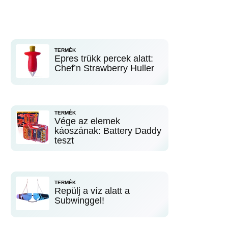
TERMÉK
Epres trükk percek alatt:
Chef’n Strawberry Huller
TERMÉK
Vége az elemek
káoszának: Battery Daddy
teszt
TERMÉK
Repülj a víz alatt a
Subwinggel!