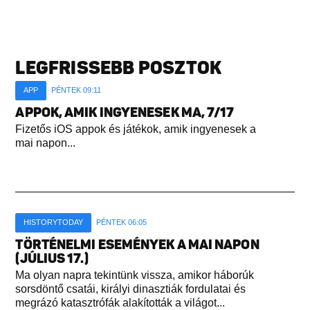
LEGFRISSEBB POSZTOK
APP
PÉNTEK 09:11
APPOK, AMIK INGYENESEK MA, 7/17
Fizetős iOS appok és játékok, amik ingyenesek a
mai napon...
HISTORYTODAY
PÉNTEK 06:05
TÖRTÉNELMI ESEMÉNYEK A MAI NAPON
(JÚLIUS 17.)
Ma olyan napra tekintünk vissza, amikor háborúk
sorsdöntő csatái, királyi dinasztiák fordulatai és
megrázó katasztrófák alakították a világot...