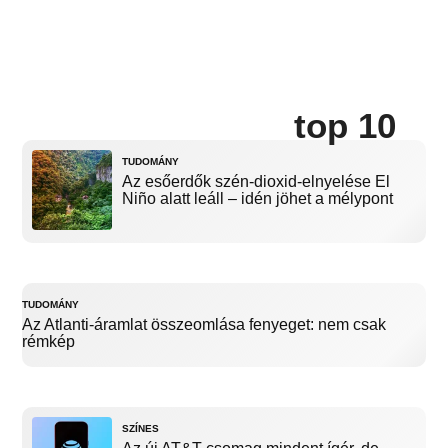
top 10
TUDOMÁNY
Az esőerdők szén-dioxid-elnyelése El
Niño alatt leáll – idén jöhet a mélypont
TUDOMÁNY
Az Atlanti-áramlat összeomlása fenyeget: nem csak
rémkép
SZÍNES