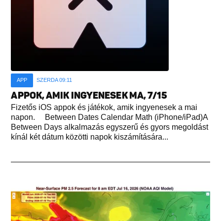
APP
SZERDA 09:11
APPOK, AMIK INGYENESEK MA, 7/15
Fizetős iOS appok és játékok, amik ingyenesek a mai
napon. Between Dates Calendar Math (iPhone/iPad)A
Between Days alkalmazás egyszerű és gyors megoldást
kínál két dátum közötti napok kiszámítására...