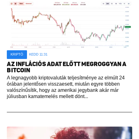
KRIPTÓ
KEDD 11:31
AZ INFLÁCIÓS ADAT ELŐTT MEGROGGYAN A
BITCOIN
A legnagyobb kriptovaluták teljesítménye az elmúlt 24
órában jelentősen visszaesett, miután egyre többen
valószínűsítik, hogy az amerikai jegybank akár már
júliusban kamatemelés mellett dönt...