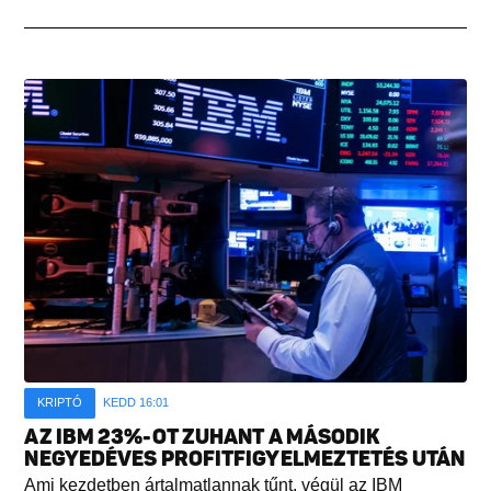
KRIPTÓ
KEDD 16:01
AZ IBM 23%-OT ZUHANT A MÁSODIK
NEGYEDÉVES PROFITFIGYELMEZTETÉS UTÁN
Ami kezdetben ártalmatlannak tűnt, végül az IBM