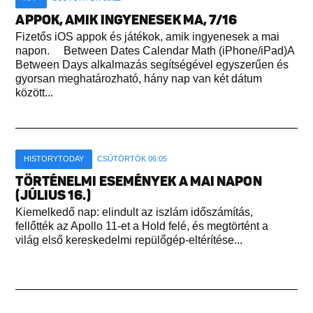
APPOK, AMIK INGYENESEK MA, 7/16
Fizetős iOS appok és játékok, amik ingyenesek a mai
napon. Between Dates Calendar Math (iPhone/iPad)A
Between Days alkalmazás segítségével egyszerűen és
gyorsan meghatározható, hány nap van két dátum
között...
HISTORYTODAY
CSÜTÖRTÖK 06:05
TÖRTÉNELMI ESEMÉNYEK A MAI NAPON
(JÚLIUS 16.)
Kiemelkedő nap: elindult az iszlám időszámítás,
fellőtték az Apollo 11-et a Hold felé, és megtörtént a
világ első kereskedelmi repülőgép-eltérítése...