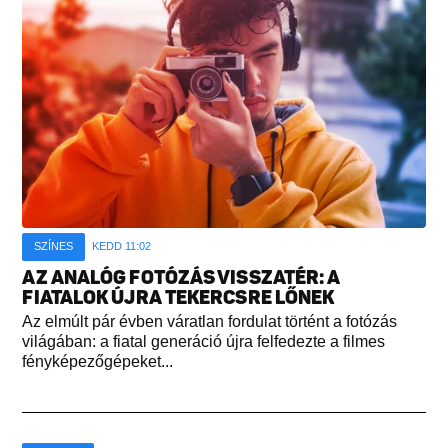
SZÍNES
KEDD 11:02
AZ ANALÓG FOTÓZÁS VISSZATÉR: A
FIATALOK ÚJRA TEKERCSRE LŐNEK
Az elmúlt pár évben váratlan fordulat történt a fotózás
világában: a fiatal generáció újra felfedezte a filmes
fényképezőgépeket...