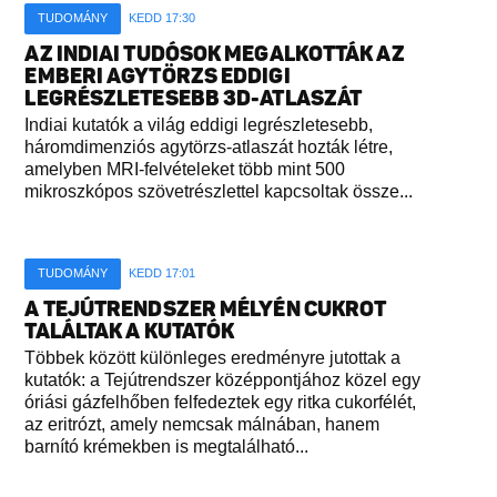
TUDOMÁNY
KEDD 17:30
AZ INDIAI TUDÓSOK MEGALKOTTÁK AZ
EMBERI AGYTÖRZS EDDIGI
LEGRÉSZLETESEBB 3D-ATLASZÁT
Indiai kutatók a világ eddigi legrészletesebb,
háromdimenziós agytörzs-atlaszát hozták létre,
amelyben MRI-felvételeket több mint 500
mikroszkópos szövetrészlettel kapcsoltak össze...
TUDOMÁNY
KEDD 17:01
A TEJÚTRENDSZER MÉLYÉN CUKROT
TALÁLTAK A KUTATÓK
Többek között különleges eredményre jutottak a
kutatók: a Tejútrendszer középpontjához közel egy
óriási gázfelhőben felfedeztek egy ritka cukorfélét,
az eritrózt, amely nemcsak málnában, hanem
barnító krémekben is megtalálható...