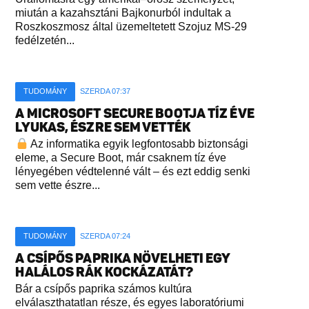
miután a kazahsztáni Bajkonurból indultak a
Roszkoszmosz által üzemeltetett Szojuz MS-29
fedélzetén...
TUDOMÁNY
SZERDA 07:37
A MICROSOFT SECURE BOOTJA TÍZ ÉVE
LYUKAS, ÉSZRE SEM VETTÉK
Az informatika egyik legfontosabb biztonsági
eleme, a Secure Boot, már csaknem tíz éve
lényegében védtelenné vált – és ezt eddig senki
sem vette észre...
TUDOMÁNY
SZERDA 07:24
A CSÍPŐS PAPRIKA NÖVELHETI EGY
HALÁLOS RÁK KOCKÁZATÁT?
Bár a csípős paprika számos kultúra
elválaszthatatlan része, és egyes laboratóriumi