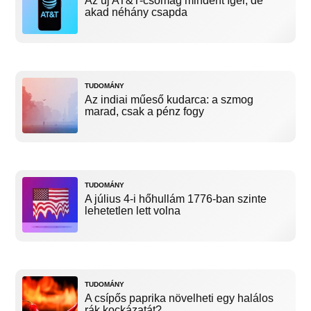
Az új AT&T-csomag mindent ígér, de
akad néhány csapda
TUDOMÁNY
Az indiai műeső kudarca: a szmog
marad, csak a pénz fogy
TUDOMÁNY
A július 4-i hőhullám 1776-ban szinte
lehetetlen lett volna
TUDOMÁNY
A csípős paprika növelheti egy halálos
rák kockázatát?