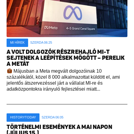
MI HÍREK
SZERDA 06:25
A VOLT DOLGOZÓK RÉSZREHAJLÓ MI-T
SEJTENEK A LEÉPÍTÉSEK MÖGÖTT – PERELIK
A METÁT
Májusban a Meta megvált dolgozóinak 10
százalékától, közel 8 000 alkalmazottat küldött el, ami
jelentős átszervezéssel járt a vállalat MI-re és
adatközpontokra irányuló fejlesztései miatt...
HISTORYTODAY
SZERDA 06:05
TÖRTÉNELMI ESEMÉNYEK A MAI NAPON
(JÚLIUS 15.)