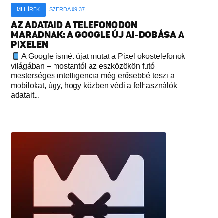
MI HÍREK
SZERDA 09:37
AZ ADATAID A TELEFONODON
MARADNAK: A GOOGLE ÚJ AI-DOBÁSA A
PIXELEN
A Google ismét újat mutat a Pixel okostelefonok
világában – mostantól az eszközökön futó
mesterséges intelligencia még erősebbé teszi a
mobilokat, úgy, hogy közben védi a felhasználók
adatait...