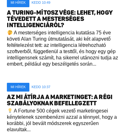
MI HÍREK
KEDD 10:49
A TURING-MÍTOSZ VÉGE: LEHET, HOGY
TÉVEDETT A MESTERSÉGES
INTELLIGENCIÁRÓL?
A mesterséges intelligencia kutatása 75 éve
követi Alan Turing útmutatását, aki két alapvető
feltételezést tett: az intelligencia létrehozható
szoftverből, függetlenül a testtől, és hogy egy gép
intelligensnek számít, ha sikerrel utánozni tudja az
embert, például egy beszélgetés során...
MI HÍREK
KEDD 10:37
AZ MI ÁTÍRJA A MARKETINGET: A RÉGI
SZABÁLYOKNAK BEFELLEGZETT
A Fortune 500 cégek vezető marketingesei
kénytelenek szembenézni azzal a ténnyel, hogy a
korábbi, jól bevált módszerek egyszerűen
elavultak...