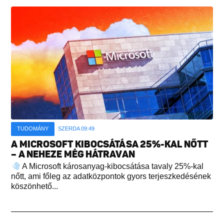
TUDOMÁNY
SZERDA 09:49
A MICROSOFT KIBOCSÁTÁSA 25%-KAL NŐTT
– A NEHEZE MÉG HÁTRAVAN
A Microsoft károsanyag-kibocsátása tavaly 25%-kal
nőtt, ami főleg az adatközpontok gyors terjeszkedésének
köszönhető...