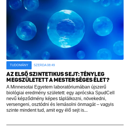
TUDOMÁNY
SZERDA 08:49
AZ ELSŐ SZINTETIKUS SEJT: TÉNYLEG
MEGSZÜLETETT A MESTERSÉGES ÉLET?
A Minnesotai Egyetem laboratóriumában újszerű
biológiai eredmény született: egy aprócska SpudCell
nevű képződmény képes táplálkozni, növekedni,
versengeni, osztódni és lemásolni önmagát – vagyis
szinte mindent tud, amit egy élő sejt is...