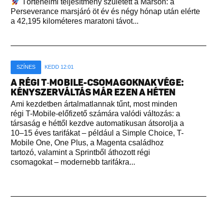
Történelmi teljesítmény született a Marson: a
Perseverance marsjáró öt év és négy hónap után elérte
a 42,195 kilométeres maratoni távot...
SZÍNES
KEDD 12:01
A RÉGI T‑MOBILE-CSOMAGOKNAK VÉGE:
KÉNYSZERVÁLTÁS MÁR EZEN A HÉTEN
Ami kezdetben ártalmatlannak tűnt, most minden
régi T-Mobile-előfizető számára valódi változás: a
társaság e héttől kezdve automatikusan átsorolja a
10–15 éves tarifákat – például a Simple Choice, T-
Mobile One, One Plus, a Magenta családhoz
tartozó, valamint a Sprintből áthozott régi
csomagokat – modernebb tarifákra...