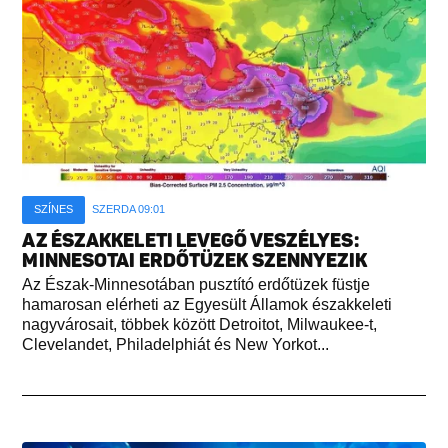
SZÍNES
SZERDA 09:01
AZ ÉSZAKKELETI LEVEGŐ VESZÉLYES:
MINNESOTAI ERDŐTÜZEK SZENNYEZIK
Az Észak-Minnesotában pusztító erdőtüzek füstje
hamarosan elérheti az Egyesült Államok északkeleti
nagyvárosait, többek között Detroitot, Milwaukee-t,
Clevelandet, Philadelphiát és New Yorkot...