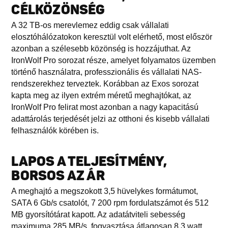
CÉLKÖZÖNSÉG
A 32 TB-os merevlemez eddig csak vállalati
elosztóhálózatokon keresztül volt elérhető, most először
azonban a szélesebb közönség is hozzájuthat. Az
IronWolf Pro sorozat része, amelyet folyamatos üzemben
történő használatra, professzionális és vállalati NAS-
rendszerekhez terveztek. Korábban az Exos sorozat
kapta meg az ilyen extrém méretű meghajtókat, az
IronWolf Pro felirat most azonban a nagy kapacitású
adattárolás terjedését jelzi az otthoni és kisebb vállalati
felhasználók körében is.
LAPOS A TELJESÍTMÉNY,
BORSOS AZ ÁR
A meghajtó a megszokott 3,5 hüvelykes formátumot,
SATA 6 Gb/s csatolót, 7 200 rpm fordulatszámot és 512
MB gyorsítótárat kapott. Az adatátviteli sebesség
maximuma 285 MB/s, fogyasztása átlagosan 8,3 watt.