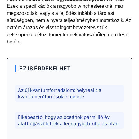
Ezek a specifikációk a nagyobb winchestereknél már
megszokottak, vagyis a fejlődés inkább a tárolási
sűrűségben, nem a nyers teljesítményben mutatkozik. Az
extrém árazás és visszafogott bevezetés szűk
célcsoportot céloz, tömegtermék valószínűleg nem lesz
belőle.
EZ IS ÉRDEKELHET
Az új kvantumforradalom: helyreállt a
kvantumerőforrások elmélete
Elképesztő, hogy az óceánok pármillió év
alatt újjászülettek a legnagyobb kihalás után