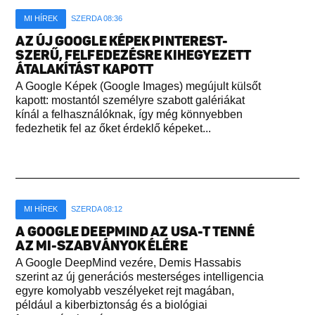
MI HÍREK
SZERDA 08:36
AZ ÚJ GOOGLE KÉPEK PINTEREST-
SZERŰ, FELFEDEZÉSRE KIHEGYEZETT
ÁTALAKÍTÁST KAPOTT
A Google Képek (Google Images) megújult külsőt
kapott: mostantól személyre szabott galériákat
kínál a felhasználóknak, így még könnyebben
fedezhetik fel az őket érdeklő képeket...
MI HÍREK
SZERDA 08:12
A GOOGLE DEEPMIND AZ USA-T TENNÉ
AZ MI-SZABVÁNYOK ÉLÉRE
A Google DeepMind vezére, Demis Hassabis
szerint az új generációs mesterséges intelligencia
egyre komolyabb veszélyeket rejt magában,
például a kiberbiztonság és a biológiai