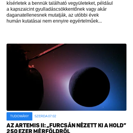
kísérletek a bennük található vegyületeket, például
a kapszaicint gyulladáscsökkentőnek vagy akár
daganatellenesnek mutatják, az utóbbi évek
humán kutatásai nem ennyire egyértelműek...
TUDOMÁNY
SZERDA 07:02
AZ ARTEMIS II: „FURCSÁN NÉZETT KI A HOLD”
250 EZER MÉRFÖLDRŐL