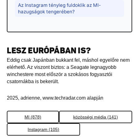
Az Instagram tényleg fuldoklik az MI-
hazugságok tengerében?
LESZ EURÓPÁBAN IS?
Eddig csak Japánban bukkant fel, máshol egyelőre nem
elérhető. Az viszont biztos: a Seagate legnagyobb
winchestere most először a szokásos fogyasztói
csatornákba is bekerült.
2025, adrienne, www.techradar.com alapján
MI (878)
közösségi média (141)
Instagram (105)