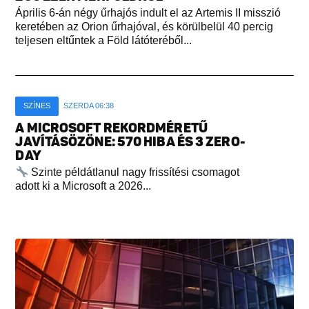
Április 6-án négy űrhajós indult el az Artemis II misszió
keretében az Orion űrhajóval, és körülbelül 40 percig
teljesen eltűntek a Föld látóteréből...
SZÍNES
SZERDA 06:38
A MICROSOFT REKORDMÉRETŰ
JAVÍTÁSÖZÖNE: 570 HIBA ÉS 3 ZERO-
DAY
Szinte példátlanul nagy frissítési csomagot
adott ki a Microsoft a 2026...