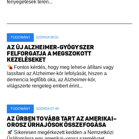
fenyegetések terén...
TUDOMÁNY
SZERDA 08:01
AZ ÚJ ALZHEIMER-GYÓGYSZER
FELFORGATJA A MEGSZOKOTT
KEZELÉSEKET
Fontos kérdés, hogy meg lehet-e állítani vagy
lassítani az Alzheimer-kór lefolyását, hiszen a
demencia legfőbb oka, az Alzheimer-kór,
világszerte rengeteg embert érint...
TUDOMÁNY
SZERDA 07:49
AZ ŰRBEN TOVÁBB TART AZ AMERIKAI–
OROSZ ŰRHAJÓSOK ÖSSZEFOGÁSA
Sikeresen megérkezett kedden a Nemzetközi
Űrállomásra egy amerikai–orosz személyzet,