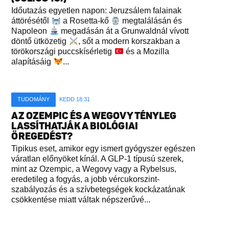
Időutazás egyetlen napon: Jeruzsálem falainak
áttörésétől
a Rosetta-kő
megtalálásán és
Napoleon
megadásán át a Grunwaldnál vívott
döntő ütközetig
, sőt a modern korszakban a
törökországi puccskísérletig
és a Mozilla
alapításáig
...
TUDOMÁNY
KEDD 18:31
AZ OZEMPIC ÉS A WEGOVY TÉNYLEG
LASSÍTHATJÁK A BIOLÓGIAI
ÖREGEDÉST?
Tipikus eset, amikor egy ismert gyógyszer egészen
váratlan előnyöket kínál. A GLP-1 típusú szerek,
mint az Ozempic, a Wegovy vagy a Rybelsus,
eredetileg a fogyás, a jobb vércukorszint-
szabályozás és a szívbetegségek kockázatának
csökkentése miatt váltak népszerűvé...