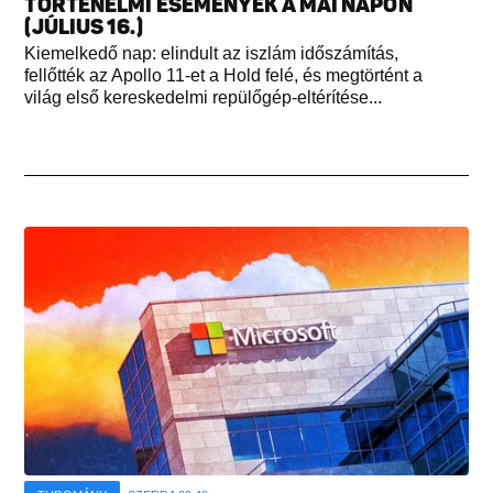
TÖRTÉNELMI ESEMÉNYEK A MAI NAPON
(JÚLIUS 16.)
Kiemelkedő nap: elindult az iszlám időszámítás,
fellőtték az Apollo 11-et a Hold felé, és megtörtént a
világ első kereskedelmi repülőgép-eltérítése...