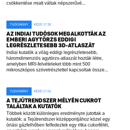
csökkentése miatt váltak népszerűvé...
TUDOMÁNY
KEDD 17:30
AZ INDIAI TUDÓSOK MEGALKOTTÁK AZ
EMBERI AGYTÖRZS EDDIGI
LEGRÉSZLETESEBB 3D-ATLASZÁT
Indiai kutatók a világ eddigi legrészletesebb,
háromdimenziós agytörzs-atlaszát hozták létre,
amelyben MRI-felvételeket több mint 500
mikroszkópos szövetrészlettel kapcsoltak össze...
TUDOMÁNY
KEDD 17:01
A TEJÚTRENDSZER MÉLYÉN CUKROT
TALÁLTAK A KUTATÓK
Többek között különleges eredményre jutottak a
kutatók: a Tejútrendszer középpontjához közel egy
óriási gázfelhőben felfedeztek egy ritka cukorfélét,