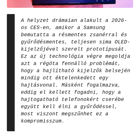
A helyzet drámaian alakult a 2026-
os CES-en, amikor a Samsung
bemutatta a résmentes zsanérral és
gyűrődésmentes, teljesen sima OLED-
kijelzőjével szerelt prototípusát.
Ez az új technológia végre megoldja
azt a régóta fennálló problémát,
hogy a hajlítható kijelzők belsején
mindig ott éktelenkedett egy
hajtásvonal. Másként fogalmazva,
eddig el kellett fogadni, hogy a
hajtogatható telefonokért cserébe
együtt kell élni a gyűrődéssel,
most viszont megszűnhet ez a
kompromisszum.