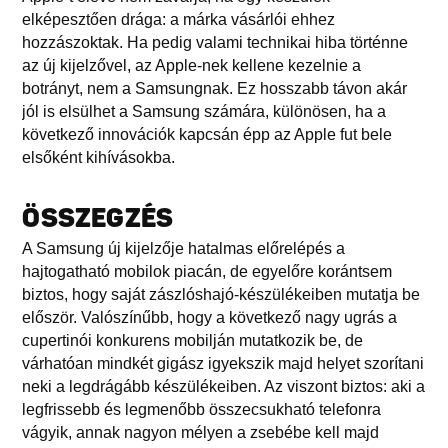
elképesztően drága: a márka vásárlói ehhez
hozzászoktak. Ha pedig valami technikai hiba történne
az új kijelzővel, az Apple-nek kellene kezelnie a
botrányt, nem a Samsungnak. Ez hosszabb távon akár
jól is elsülhet a Samsung számára, különösen, ha a
következő innovációk kapcsán épp az Apple fut bele
elsőként kihívásokba.
ÖSSZEGZÉS
A Samsung új kijelzője hatalmas előrelépés a
hajtogatható mobilok piacán, de egyelőre korántsem
biztos, hogy saját zászlóshajó-készülékeiben mutatja be
először. Valószínűbb, hogy a következő nagy ugrás a
cupertinói konkurens mobilján mutatkozik be, de
várhatóan mindkét gigász igyekszik majd helyet szorítani
neki a legdrágább készülékeiben. Az viszont biztos: aki a
legfrissebb és legmenőbb összecsukható telefonra
vágyik, annak nagyon mélyen a zsebébe kell majd