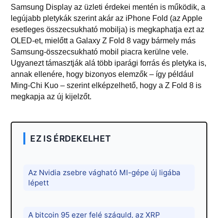
Samsung Display az üzleti érdekei mentén is működik, a
legújabb pletykák szerint akár az iPhone Fold (az Apple
esetleges összecsukható mobilja) is megkaphatja ezt az
OLED-et, mielőtt a Galaxy Z Fold 8 vagy bármely más
Samsung-összecsukható mobil piacra kerülne vele.
Ugyanezt támasztják alá több iparági forrás és pletyka is,
annak ellenére, hogy bizonyos elemzők – így például
Ming-Chi Kuo – szerint elképzelhető, hogy a Z Fold 8 is
megkapja az új kijelzőt.
EZ IS ÉRDEKELHET
Az Nvidia zsebre vágható MI-gépe új ligába
lépett
A bitcoin 95 ezer felé száguld, az XRP