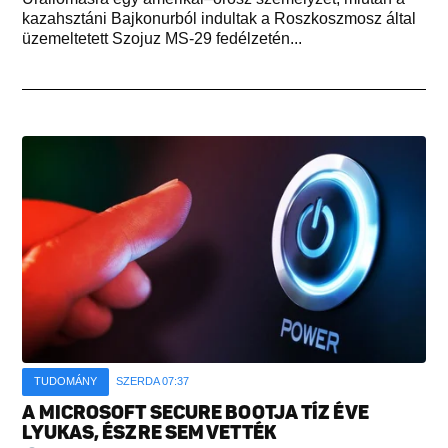
kazahsztáni Bajkonurból indultak a Roszkoszmosz által
üzemeltetett Szojuz MS-29 fedélzetén...
TUDOMÁNY
SZERDA 07:37
A MICROSOFT SECURE BOOTJA TÍZ ÉVE
LYUKAS, ÉSZRE SEM VETTÉK