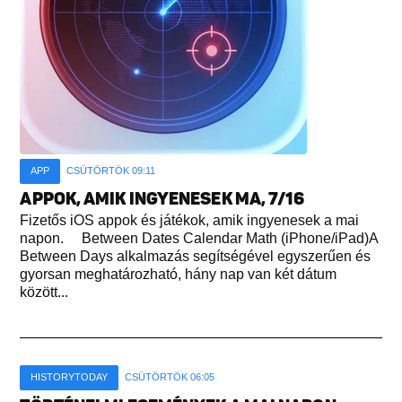
APP
CSÜTÖRTÖK 09:11
APPOK, AMIK INGYENESEK MA, 7/16
Fizetős iOS appok és játékok, amik ingyenesek a mai
napon. Between Dates Calendar Math (iPhone/iPad)A
Between Days alkalmazás segítségével egyszerűen és
gyorsan meghatározható, hány nap van két dátum
között...
HISTORYTODAY
CSÜTÖRTÖK 06:05