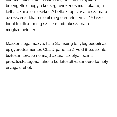
belengették, hogy a költségnövekedés miatt akár újra
kell árazni a termékeket. A hétköznapi vásárló számára
az összecsukható mobil még elérhetetlen, a 770 ezer
forint fölötti ár pedig szinte mindenki számára
megfizethetetlen.
Másként fogalmazva, ha a Samsung tényleg beépíti az
új, gyűrődésmentes OLED-panelt a Z Fold 8-ba, szinte
biztosan tovább nő majd az ára. Ez olyan szintű
presztízskategória, ahol a korlátozott vásárlóerő komoly
érvágás lehet.