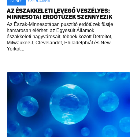
SZÍNES
SZERDA 09:01
AZ ÉSZAKKELETI LEVEGŐ VESZÉLYES:
MINNESOTAI ERDŐTÜZEK SZENNYEZIK
Az Észak-Minnesotában pusztító erdőtüzek füstje
hamarosan elérheti az Egyesült Államok
északkeleti nagyvárosait, többek között Detroitot,
Milwaukee-t, Clevelandet, Philadelphiát és New
Yorkot...