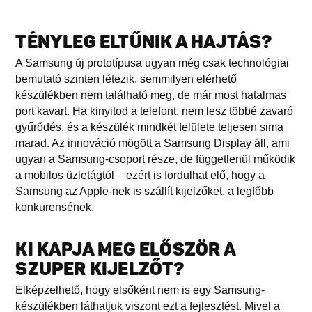
TÉNYLEG ELTŰNIK A HAJTÁS?
A Samsung új prototípusa ugyan még csak technológiai
bemutató szinten létezik, semmilyen elérhető
készülékben nem található meg, de már most hatalmas
port kavart. Ha kinyitod a telefont, nem lesz többé zavaró
gyűrődés, és a készülék mindkét felülete teljesen sima
marad. Az innováció mögött a Samsung Display áll, ami
ugyan a Samsung-csoport része, de függetlenül működik
a mobilos üzletágtól – ezért is fordulhat elő, hogy a
Samsung az Apple-nek is szállít kijelzőket, a legfőbb
konkurensének.
KI KAPJA MEG ELŐSZÖR A
SZUPER KIJELZŐT?
Elképzelhető, hogy elsőként nem is egy Samsung-
készülékben láthatjuk viszont ezt a fejlesztést. Mivel a