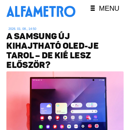
MENU
2026. 01. 08., 14:50
A SAMSUNG ÚJ
KIHAJTHATÓ OLED-JE
TAROL – DE KIÉ LESZ
ELŐSZÖR?