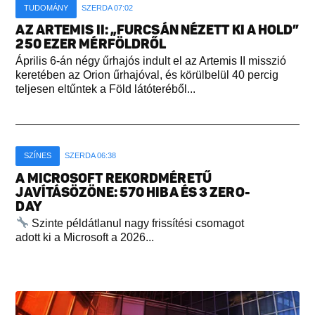
TUDOMÁNY
SZERDA 07:02
AZ ARTEMIS II: „FURCSÁN NÉZETT KI A HOLD”
250 EZER MÉRFÖLDRŐL
Április 6-án négy űrhajós indult el az Artemis II misszió
keretében az Orion űrhajóval, és körülbelül 40 percig
teljesen eltűntek a Föld látóteréből...
SZÍNES
SZERDA 06:38
A MICROSOFT REKORDMÉRETŰ
JAVÍTÁSÖZÖNE: 570 HIBA ÉS 3 ZERO-
DAY
Szinte példátlanul nagy frissítési csomagot
adott ki a Microsoft a 2026...