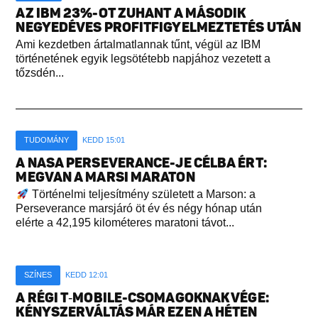
AZ IBM 23%-OT ZUHANT A MÁSODIK
NEGYEDÉVES PROFITFIGYELMEZTETÉS UTÁN
Ami kezdetben ártalmatlannak tűnt, végül az IBM
történetének egyik legsötétebb napjához vezetett a
tőzsdén...
TUDOMÁNY
KEDD 15:01
A NASA PERSEVERANCE-JE CÉLBA ÉRT:
MEGVAN A MARSI MARATON
Történelmi teljesítmény született a Marson: a
Perseverance marsjáró öt év és négy hónap után
elérte a 42,195 kilométeres maratoni távot...
SZÍNES
KEDD 12:01
A RÉGI T‑MOBILE-CSOMAGOKNAK VÉGE:
KÉNYSZERVÁLTÁS MÁR EZEN A HÉTEN