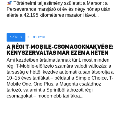
Történelmi teljesítmény született a Marson: a
Perseverance marsjáró öt év és négy hónap után
elérte a 42,195 kilométeres maratoni távot...
SZÍNES
KEDD 12:01
A RÉGI T‑MOBILE-CSOMAGOKNAK VÉGE:
KÉNYSZERVÁLTÁS MÁR EZEN A HÉTEN
Ami kezdetben ártalmatlannak tűnt, most minden
régi T-Mobile-előfizető számára valódi változás: a
társaság e héttől kezdve automatikusan átsorolja a
10–15 éves tarifákat – például a Simple Choice, T-
Mobile One, One Plus, a Magenta családhoz
tartozó, valamint a Sprintből áthozott régi
csomagokat – modernebb tarifákra...