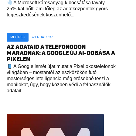
A Microsoft károsanyag-kibocsátása tavaly
25%-kal nőtt, ami főleg az adatközpontok gyors
terjeszkedésének köszönhető...
MI HÍREK
SZERDA 09:37
AZ ADATAID A TELEFONODON
MARADNAK: A GOOGLE ÚJ AI-DOBÁSA A
PIXELEN
A Google ismét újat mutat a Pixel okostelefonok
világában – mostantól az eszközökön futó
mesterséges intelligencia még erősebbé teszi a
mobilokat, úgy, hogy közben védi a felhasználók
adatait...