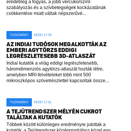
eredetileg a fogyás, a jobb vércukorszint-
szabályozás és a szívbetegségek kockázatának
csökkentése miatt váltak népszerűvé...
TUDOMÁNY
KEDD 17:30
AZ INDIAI TUDÓSOK MEGALKOTTÁK AZ
EMBERI AGYTÖRZS EDDIGI
LEGRÉSZLETESEBB 3D-ATLASZÁT
Indiai kutatók a világ eddigi legrészletesebb,
háromdimenziós agytörzs-atlaszát hozták létre,
amelyben MRI-felvételeket több mint 500
mikroszkópos szövetrészlettel kapcsoltak össze...
TUDOMÁNY
KEDD 17:01
A TEJÚTRENDSZER MÉLYÉN CUKROT
TALÁLTAK A KUTATÓK
Többek között különleges eredményre jutottak a
kutatók: a Tejútrendszer középpontjához közel egy