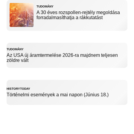
TUDOMÁNY
A 30 éves rozspollen-rejtély megoldása
forradalmasíthatja a rákkutatást
TUDOMÁNY
Az USA új áramtermelése 2026-ra majdnem teljesen
zöldre vált
HISTORYTODAY
Történelmi események a mai napon (Június 18.)