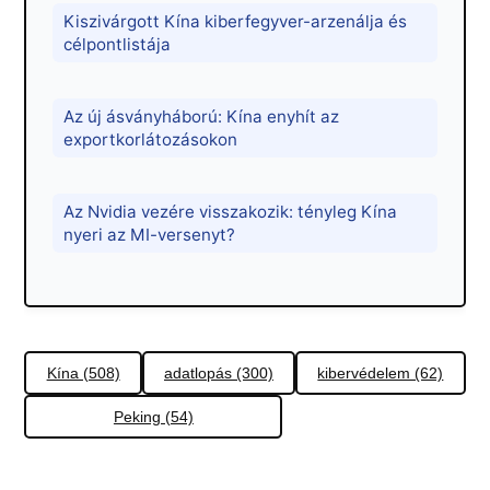
Kiszivárgott Kína kiberfegyver-arzenálja és
célpontlistája
Az új ásványháború: Kína enyhít az
exportkorlátozásokon
Az Nvidia vezére visszakozik: tényleg Kína
nyeri az MI-versenyt?
Kína (508)
adatlopás (300)
kibervédelem (62)
Peking (54)