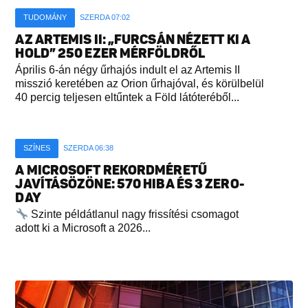
TUDOMÁNY
SZERDA 07:02
AZ ARTEMIS II: „FURCSÁN NÉZETT KI A
HOLD” 250 EZER MÉRFÖLDRŐL
Április 6-án négy űrhajós indult el az Artemis II
misszió keretében az Orion űrhajóval, és körülbelül
40 percig teljesen eltűntek a Föld látóteréből...
SZÍNES
SZERDA 06:38
A MICROSOFT REKORDMÉRETŰ
JAVÍTÁSÖZÖNE: 570 HIBA ÉS 3 ZERO-
DAY
Szinte példátlanul nagy frissítési csomagot
adott ki a Microsoft a 2026...