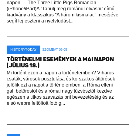
napon. The Three Little Pigs Romanian
(iPhone/iPad)A “Tanulj meg románul olvasni” című
kiadvány a klasszikus “A három kismalac” meséjével
segít fejleszteni a nyelvtudást...
HISTORYTODAY
SZOMBAT 06:05
TÖRTÉNELMI ESEMÉNYEK A MAI NAPON
(JÚLIUS 18.)
Mi történt ezen a napon a történelemben? Viharos
csaták, városok pusztulása és korszakos áttörések
jelölik ezt a napot a történelemben, a Róma elleni
gall betöréstől és a római nagy tűzvésztől kezdve
egészen a titkos szavazás brit bevezetéséig és az
első webre feltöltött fotóig...