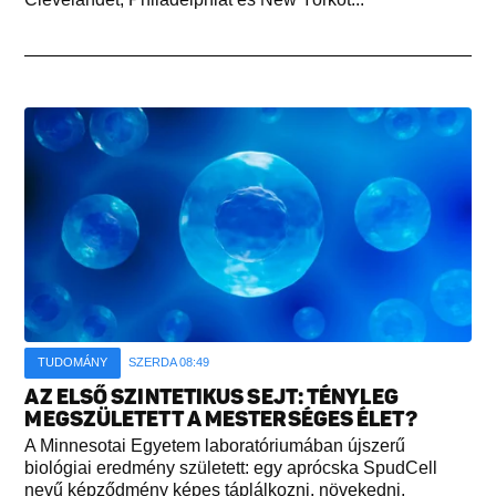
TUDOMÁNY
SZERDA 08:49
AZ ELSŐ SZINTETIKUS SEJT: TÉNYLEG
MEGSZÜLETETT A MESTERSÉGES ÉLET?
A Minnesotai Egyetem laboratóriumában újszerű
biológiai eredmény született: egy aprócska SpudCell
nevű képződmény képes táplálkozni, növekedni,