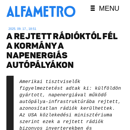
MENU
2025. 09. 17., 18:51
A REJTETT RÁDIÓKTÓL FÉL
A KORMÁNY A
NAPENERGIÁS
AUTÓPÁLYÁKON
Amerikai tisztviselők
figyelmeztetést adtak ki: külföldön
gyártott, napenergiával működő
autópálya-infrastruktúrába rejtett,
azonosítatlan rádiók kerülhettek.
Az USA közlekedési minisztériuma
szerint ezek a rejtett rádiók
bizonyos inverterekben és