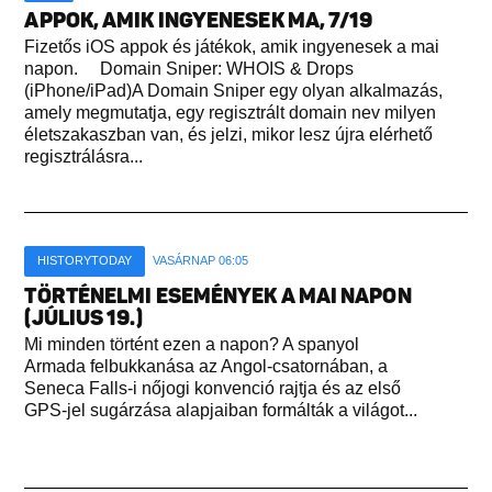
APPOK, AMIK INGYENESEK MA, 7/19
Fizetős iOS appok és játékok, amik ingyenesek a mai
napon. Domain Sniper: WHOIS & Drops
(iPhone/iPad)A Domain Sniper egy olyan alkalmazás,
amely megmutatja, egy regisztrált domain nev milyen
életszakaszban van, és jelzi, mikor lesz újra elérhető
regisztrálásra...
HISTORYTODAY
VASÁRNAP 06:05
TÖRTÉNELMI ESEMÉNYEK A MAI NAPON
(JÚLIUS 19.)
Mi minden történt ezen a napon? A spanyol
Armada felbukkanása az Angol-csatornában, a
Seneca Falls-i nőjogi konvenció rajtja és az első
GPS-jel sugárzása alapjaiban formálták a világot...