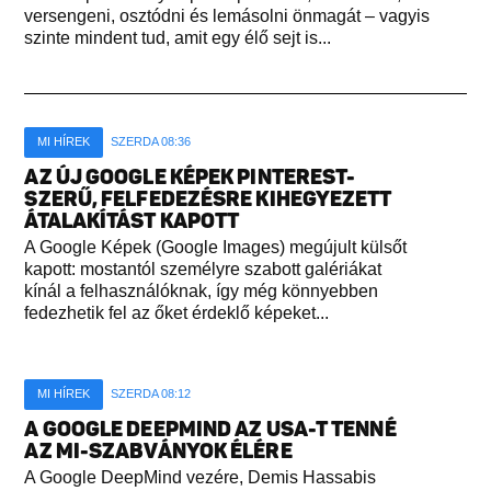
versengeni, osztódni és lemásolni önmagát – vagyis
szinte mindent tud, amit egy élő sejt is...
MI HÍREK
SZERDA 08:36
AZ ÚJ GOOGLE KÉPEK PINTEREST-
SZERŰ, FELFEDEZÉSRE KIHEGYEZETT
ÁTALAKÍTÁST KAPOTT
A Google Képek (Google Images) megújult külsőt
kapott: mostantól személyre szabott galériákat
kínál a felhasználóknak, így még könnyebben
fedezhetik fel az őket érdeklő képeket...
MI HÍREK
SZERDA 08:12
A GOOGLE DEEPMIND AZ USA-T TENNÉ
AZ MI-SZABVÁNYOK ÉLÉRE
A Google DeepMind vezére, Demis Hassabis