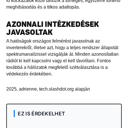
fő kockázatok közé tartozik a tömeges, egyszerre történő
meghibásodás és a titkos adatlopás.
AZONNALI INTÉZKEDÉSEK
JAVASOLTAK
A hatóságok országos felmérést javasolnak az
inverterekről, illetve azt, hogy a teljes rendszer állapotát
spektrumanalízissel vizsgálják át. Minden azonosítatlan
rádiót ki kell kapcsolni vagy el kell távolítani. Fontos
továbbá a hálózatok megfelelő szétválasztása is a
védekezés érdekében.
2025, adrienne, tech.slashdot.org alapján
EZ IS ÉRDEKELHET