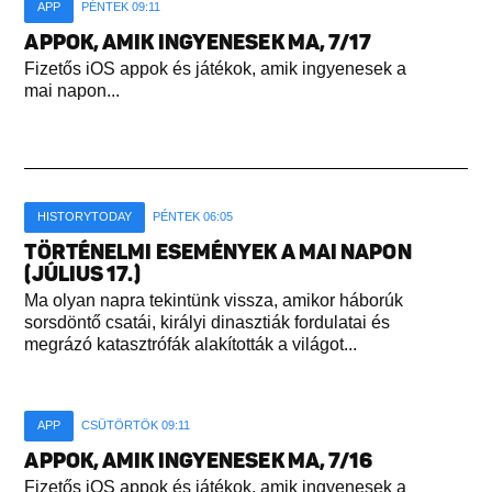
APP
PÉNTEK 09:11
APPOK, AMIK INGYENESEK MA, 7/17
Fizetős iOS appok és játékok, amik ingyenesek a
mai napon...
HISTORYTODAY
PÉNTEK 06:05
TÖRTÉNELMI ESEMÉNYEK A MAI NAPON
(JÚLIUS 17.)
Ma olyan napra tekintünk vissza, amikor háborúk
sorsdöntő csatái, királyi dinasztiák fordulatai és
megrázó katasztrófák alakították a világot...
APP
CSÜTÖRTÖK 09:11
APPOK, AMIK INGYENESEK MA, 7/16
Fizetős iOS appok és játékok, amik ingyenesek a