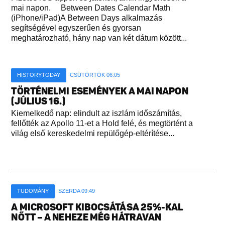
mai napon. Between Dates Calendar Math
(iPhone/iPad)A Between Days alkalmazás
segítségével egyszerűen és gyorsan
meghatározható, hány nap van két dátum között...
HISTORYTODAY
CSÜTÖRTÖK 06:05
TÖRTÉNELMI ESEMÉNYEK A MAI NAPON
(JÚLIUS 16.)
Kiemelkedő nap: elindult az iszlám időszámítás,
fellőtték az Apollo 11-et a Hold felé, és megtörtént a
világ első kereskedelmi repülőgép-eltérítése...
TUDOMÁNY
SZERDA 09:49
A MICROSOFT KIBOCSÁTÁSA 25%-KAL
NŐTT – A NEHEZE MÉG HÁTRAVAN