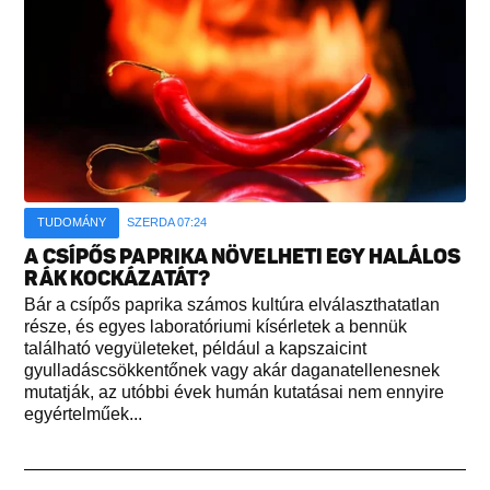
TUDOMÁNY
SZERDA 07:24
A CSÍPŐS PAPRIKA NÖVELHETI EGY HALÁLOS
RÁK KOCKÁZATÁT?
Bár a csípős paprika számos kultúra elválaszthatatlan
része, és egyes laboratóriumi kísérletek a bennük
található vegyületeket, például a kapszaicint
gyulladáscsökkentőnek vagy akár daganatellenesnek
mutatják, az utóbbi évek humán kutatásai nem ennyire
egyértelműek...