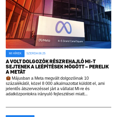
MI HÍREK
SZERDA 06:25
A VOLT DOLGOZÓK RÉSZREHAJLÓ MI-T
SEJTENEK A LEÉPÍTÉSEK MÖGÖTT – PERELIK
A METÁT
Májusban a Meta megvált dolgozóinak 10
százalékától, közel 8 000 alkalmazottat küldött el, ami
jelentős átszervezéssel járt a vállalat MI-re és
adatközpontokra irányuló fejlesztései miatt...