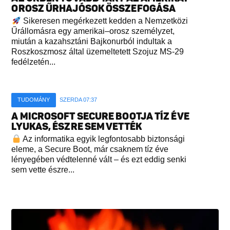
OROSZ ŰRHAJÓSOK ÖSSZEFOGÁSA
Sikeresen megérkezett kedden a Nemzetközi
Űrállomásra egy amerikai–orosz személyzet,
miután a kazahsztáni Bajkonurból indultak a
Roszkoszmosz által üzemeltetett Szojuz MS-29
fedélzetén...
TUDOMÁNY
SZERDA 07:37
A MICROSOFT SECURE BOOTJA TÍZ ÉVE
LYUKAS, ÉSZRE SEM VETTÉK
Az informatika egyik legfontosabb biztonsági
eleme, a Secure Boot, már csaknem tíz éve
lényegében védtelenné vált – és ezt eddig senki
sem vette észre...