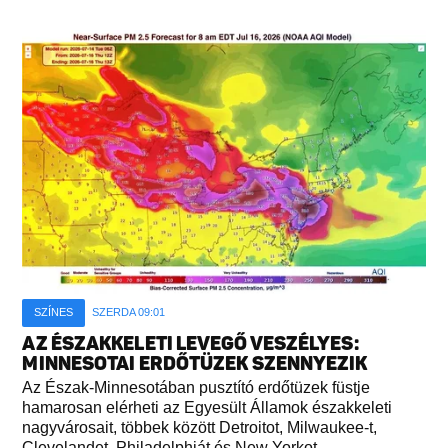
SZÍNES
SZERDA 09:01
AZ ÉSZAKKELETI LEVEGŐ VESZÉLYES:
MINNESOTAI ERDŐTÜZEK SZENNYEZIK
Az Észak-Minnesotában pusztító erdőtüzek füstje
hamarosan elérheti az Egyesült Államok északkeleti
nagyvárosait, többek között Detroitot, Milwaukee-t,
Clevelandet, Philadelphiát és New Yorkot...