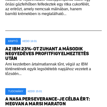
óriási gázfelhőben felfedeztek egy ritka cukorfélét,
az eritrózt, amely nemcsak málnában, hanem
barnító krémekben is megtalálható...
KRIPTÓ
KEDD 16:01
AZ IBM 23%-OT ZUHANT A MÁSODIK
NEGYEDÉVES PROFITFIGYELMEZTETÉS
UTÁN
Ami kezdetben ártalmatlannak tűnt, végül az IBM
történetének egyik legsötétebb napjához vezetett a
tőzsdén...
TUDOMÁNY
KEDD 15:01
A NASA PERSEVERANCE-JE CÉLBA ÉRT:
MEGVAN A MARSI MARATON