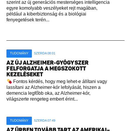
szerint az új generációs mesterséges intelligencia
egyre komolyabb veszélyeket rejt magában,
például a kiberbiztonság és a biológiai
fenyegetések terén...
TUDOMÁNY
SZERDA 08:01
AZ ÚJ ALZHEIMER-GYÓGYSZER
FELFORGATJA A MEGSZOKOTT
KEZELÉSEKET
Fontos kérdés, hogy meg lehet-e állítani vagy
lassítani az Alzheimer-kór lefolyását, hiszen a
demencia legfőbb oka, az Alzheimer-kór,
világszerte rengeteg embert érint...
TUDOMÁNY
SZERDA 07:49
AZ ŰRBEN TOVÁBB TART AZ AMERIKAI–