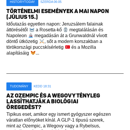
HISTORYTODAY
SZERDA 06:05
TÖRTÉNELMI ESEMÉNYEK A MAI NAPON
(JÚLIUS 15.)
Időutazás egyetlen napon: Jeruzsálem falainak
áttörésétől
a Rosetta-kő
megtalálásán és
Napoleon
megadásán át a Grunwaldnál vívott
döntő ütközetig
, sőt a modern korszakban a
törökországi puccskísérletig
és a Mozilla
alapításáig
...
TUDOMÁNY
KEDD 18:31
AZ OZEMPIC ÉS A WEGOVY TÉNYLEG
LASSÍTHATJÁK A BIOLÓGIAI
ÖREGEDÉST?
Tipikus eset, amikor egy ismert gyógyszer egészen
váratlan előnyöket kínál. A GLP-1 típusú szerek,
mint az Ozempic, a Wegovy vagy a Rybelsus,