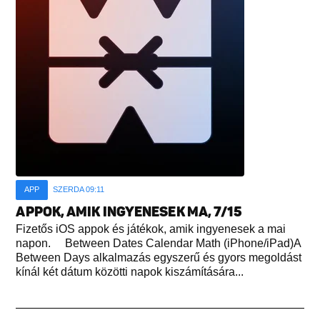
APP
SZERDA 09:11
APPOK, AMIK INGYENESEK MA, 7/15
Fizetős iOS appok és játékok, amik ingyenesek a mai
napon. Between Dates Calendar Math (iPhone/iPad)A
Between Days alkalmazás egyszerű és gyors megoldást
kínál két dátum közötti napok kiszámítására...