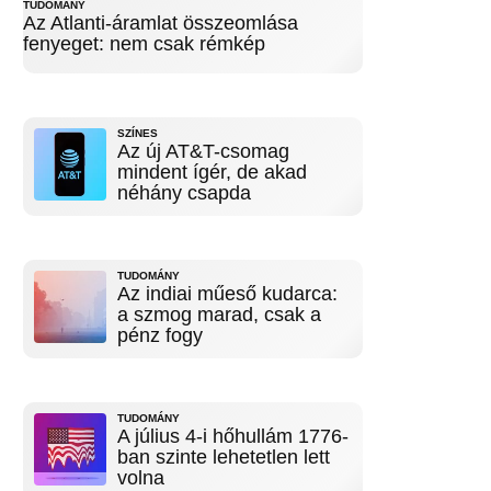
TUDOMÁNY
Az Atlanti-áramlat összeomlása
fenyeget: nem csak rémkép
SZÍNES
Az új AT&T-csomag
mindent ígér, de akad
néhány csapda
TUDOMÁNY
Az indiai műeső kudarca:
a szmog marad, csak a
pénz fogy
TUDOMÁNY
A július 4-i hőhullám 1776-
ban szinte lehetetlen lett
volna