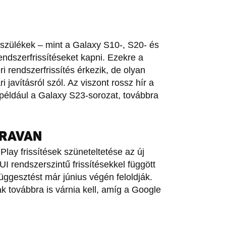
szülékek – mint a Galaxy S10-, S20- és
endszerfrissítéseket kapni. Ezekre a
i rendszerfrissítés érkezik, de olyan
javításról szól. Az viszont rossz hír a
például a Galaxy S23-sorozat, továbbra
TRAVAN
ay frissítések szüneteltetése az új
 rendszerszintű frissítésekkel függött
függesztést már június végén feloldják.
ak továbbra is várnia kell, amíg a Google