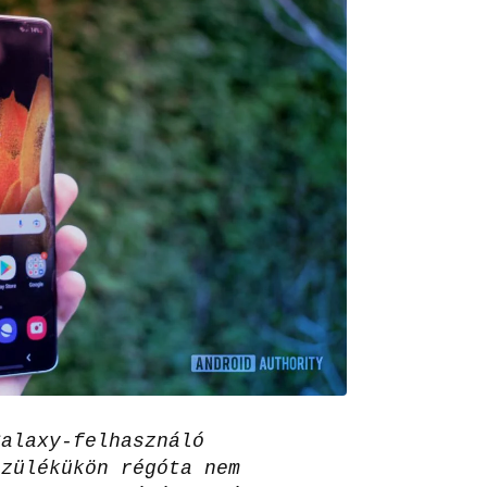
Galaxy-felhasználó
szülékükön régóta nem