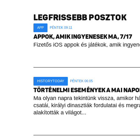
LEGFRISSEBB POSZTOK
APP
PÉNTEK 09:11
APPOK, AMIK INGYENESEK MA, 7/17
Fizetős iOS appok és játékok, amik ingyen
HISTORYTODAY
PÉNTEK 06:05
TÖRTÉNELMI ESEMÉNYEK A MAI NAPON 
Ma olyan napra tekintünk vissza, amikor h
csatái, királyi dinasztiák fordulatai és meg
alakították a világot...