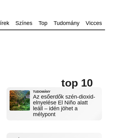
írek
Színes
Top
Tudomány
Vicces
top 10
TUDOMÁNY
Az esőerdők szén-dioxid-
elnyelése El Niño alatt
leáll – idén jöhet a
mélypont