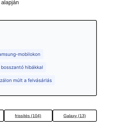
 alapján
 Samsung-mobilokon
a bosszantó hibákkal
zálon múlt a felvásárlás
frissítés (104)
Galaxy (13)