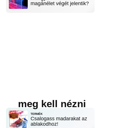
magánélet végét jelentik?
meg kell nézni
TERMÉK
Csalogass madarakat az
ablakodhoz!