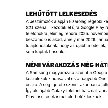
LEHŰTÖTT LELKESEDÉS
A beszámolók alapján kizárólag régebbi ké
S21-széria – kezdtek el újra Google Play r
telefonokra jelenleg rendre 2025. november
beszámoló is akad, amely már 2026. januári 
tulajdonosoknak, hogy az újabb modellek, 
sem kaptak hasonlót.
NÉMI VÁRAKOZÁS MÉG HÁ
A Samsung magyarázata szerint a Google Pl
készülékek kiadásaival és a nagyobb One UI
össze. A cég ígérete szerint azonban a fel
Így aki újabb Galaxy-telefont használ, ann
Play frissítések ismét elérhetők lesznek.