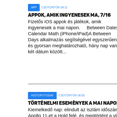
APP
CSÜTÖRTÖK 09:11
APPOK, AMIK INGYENESEK MA, 7/16
Fizetős iOS appok és játékok, amik
ingyenesek a mai napon. Between Date
Calendar Math (iPhone/iPad)A Between
Days alkalmazás segítségével egyszerűen
és gyorsan meghatározható, hány nap van
két dátum között...
HISTORYTODAY
CSÜTÖRTÖK 06:05
TÖRTÉNELMI ESEMÉNYEK A MAI NAPON 
Kiemelkedő nap: elindult az iszlám időszámí
Apollo 11-et a Hold felé, és megtörtént a vi