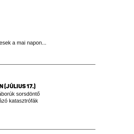
esek a mai napon...
(JÚLIUS 17.)
áborúk sorsdöntő
rázó katasztrófák