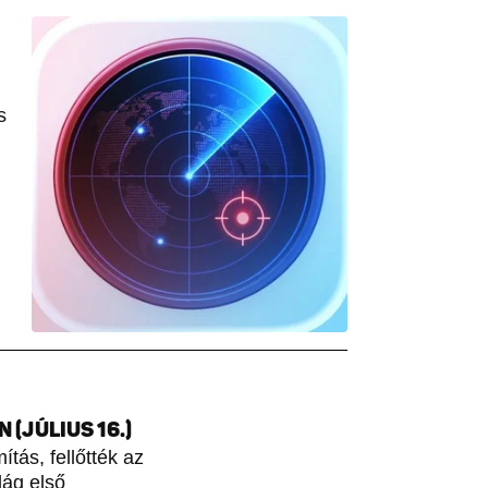
s
(JÚLIUS 16.)
tás, fellőtték az
lág első