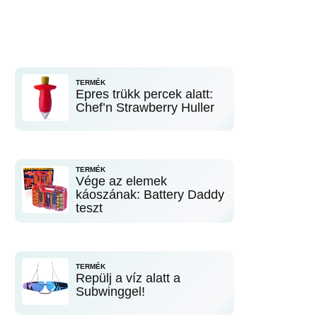
TERMÉK
Epres trükk percek alatt:
Chef’n Strawberry Huller
TERMÉK
Vége az elemek
káoszának: Battery Daddy
teszt
TERMÉK
Repülj a víz alatt a
Subwinggel!