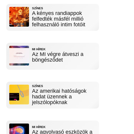
SZÍNES
A kényes randiappok
felfedték másfél millió
felhasználó intim fotóit
MI HÍREK
Az MI végre átveszi a
böngésződet
SZÍNES
Az amerikai hatóságok
hadat üzennek a
jelszólopóknak
MI HÍREK
Az agyolvasó eszközök a