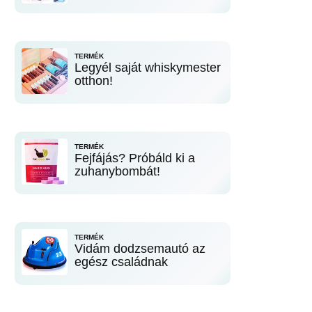
TERMÉK
Legyél saját whiskymester
otthon!
TERMÉK
Fejfájás? Próbáld ki a
zuhanybombát!
TERMÉK
Vidám dodzsemautó az
egész családnak