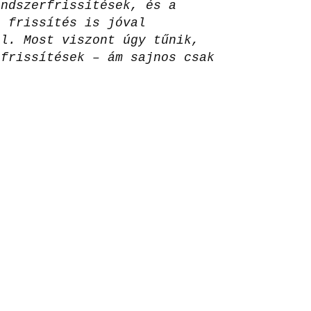
endszerfrissítések, és a
b frissítés is jóval
él. Most viszont úgy tűnik,
 frissítések – ám sajnos csak