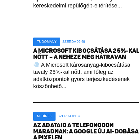
kereskedelmi repülőgép-eltérítése...
TUDOMÁNY
SZERDA 09:49
A MICROSOFT KIBOCSÁTÁSA 25%-KA
NŐTT – A NEHEZE MÉG HÁTRAVAN
A Microsoft károsanyag-kibocsátása
tavaly 25%-kal nőtt, ami főleg az
adatközpontok gyors terjeszkedésének
köszönhető...
MI HÍREK
SZERDA 09:37
AZ ADATAID A TELEFONODON
MARADNAK: A GOOGLE ÚJ AI-DOBÁSA
A PIXELEN