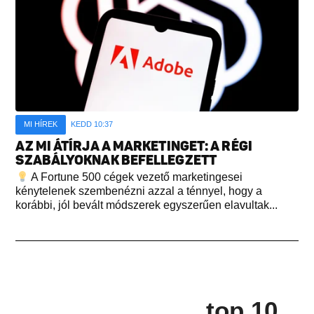
MI HÍREK
KEDD 10:37
AZ MI ÁTÍRJA A MARKETINGET: A RÉGI
SZABÁLYOKNAK BEFELLEGZETT
A Fortune 500 cégek vezető marketingesei
kénytelenek szembenézni azzal a ténnyel, hogy a
korábbi, jól bevált módszerek egyszerűen elavultak...
top 10