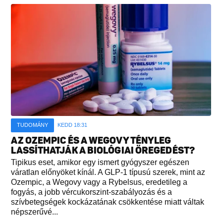
TUDOMÁNY
KEDD 18:31
AZ OZEMPIC ÉS A WEGOVY TÉNYLEG
LASSÍTHATJÁK A BIOLÓGIAI ÖREGEDÉST?
Tipikus eset, amikor egy ismert gyógyszer egészen
váratlan előnyöket kínál. A GLP-1 típusú szerek, mint az
Ozempic, a Wegovy vagy a Rybelsus, eredetileg a
fogyás, a jobb vércukorszint-szabályozás és a
szívbetegségek kockázatának csökkentése miatt váltak
népszerűvé...