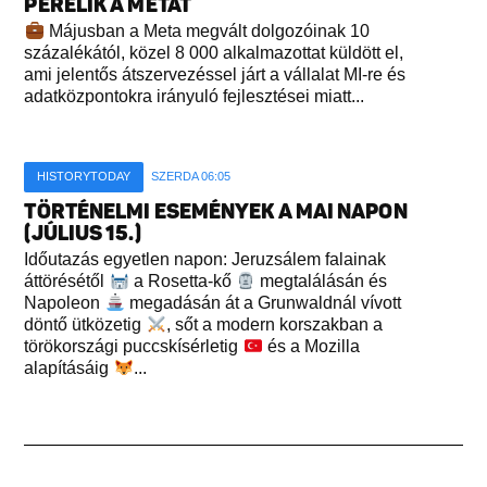
PERELIK A METÁT
Májusban a Meta megvált dolgozóinak 10
százalékától, közel 8 000 alkalmazottat küldött el,
ami jelentős átszervezéssel járt a vállalat MI-re és
adatközpontokra irányuló fejlesztései miatt...
HISTORYTODAY
SZERDA 06:05
TÖRTÉNELMI ESEMÉNYEK A MAI NAPON
(JÚLIUS 15.)
Időutazás egyetlen napon: Jeruzsálem falainak
áttörésétől
a Rosetta-kő
megtalálásán és
Napoleon
megadásán át a Grunwaldnál vívott
döntő ütközetig
, sőt a modern korszakban a
törökországi puccskísérletig
és a Mozilla
alapításáig
...