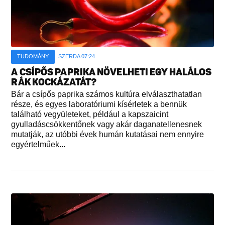
TUDOMÁNY
SZERDA 07:24
A CSÍPŐS PAPRIKA NÖVELHETI EGY HALÁLOS
RÁK KOCKÁZATÁT?
Bár a csípős paprika számos kultúra elválaszthatatlan
része, és egyes laboratóriumi kísérletek a bennük
található vegyületeket, például a kapszaicint
gyulladáscsökkentőnek vagy akár daganatellenesnek
mutatják, az utóbbi évek humán kutatásai nem ennyire
egyértelműek...