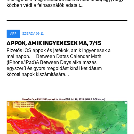
közben védi a felhasználók adatait...
APP
SZERDA 09:11
APPOK, AMIK INGYENESEK MA, 7/15
Fizetős iOS appok és játékok, amik ingyenesek a
mai napon. Between Dates Calendar Math
(iPhone/iPad)A Between Days alkalmazás
egyszerű és gyors megoldást kínál két dátum
közötti napok kiszámítására...