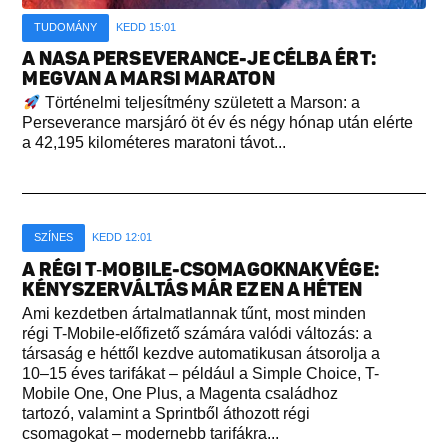
TUDOMÁNY
KEDD 15:01
A NASA PERSEVERANCE-JE CÉLBA ÉRT:
MEGVAN A MARSI MARATON
Történelmi teljesítmény született a Marson: a
Perseverance marsjáró öt év és négy hónap után elérte
a 42,195 kilométeres maratoni távot...
SZÍNES
KEDD 12:01
A RÉGI T‑MOBILE-CSOMAGOKNAK VÉGE:
KÉNYSZERVÁLTÁS MÁR EZEN A HÉTEN
Ami kezdetben ártalmatlannak tűnt, most minden
régi T-Mobile-előfizető számára valódi változás: a
társaság e héttől kezdve automatikusan átsorolja a
10–15 éves tarifákat – például a Simple Choice, T-
Mobile One, One Plus, a Magenta családhoz
tartozó, valamint a Sprintből áthozott régi
csomagokat – modernebb tarifákra...