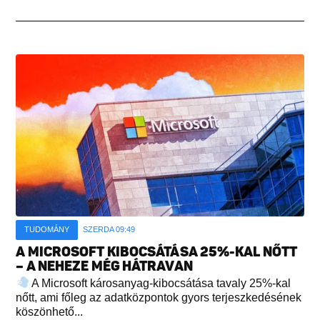
TUDOMÁNY
SZERDA 09:49
A MICROSOFT KIBOCSÁTÁSA 25%-KAL NŐTT
– A NEHEZE MÉG HÁTRAVAN
A Microsoft károsanyag-kibocsátása tavaly 25%-kal
nőtt, ami főleg az adatközpontok gyors terjeszkedésének
köszönhető...