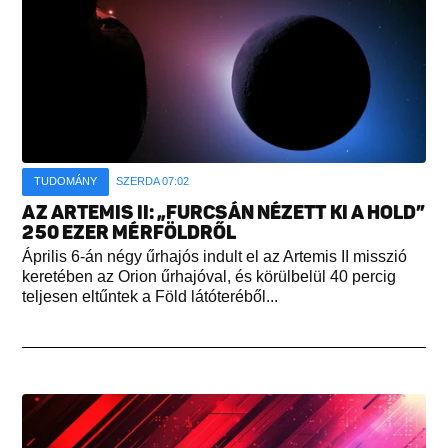
TUDOMÁNY
SZERDA 07:02
AZ ARTEMIS II: „FURCSÁN NÉZETT KI A HOLD”
250 EZER MÉRFÖLDRŐL
Április 6-án négy űrhajós indult el az Artemis II misszió
keretében az Orion űrhajóval, és körülbelül 40 percig
teljesen eltűntek a Föld látóteréből...