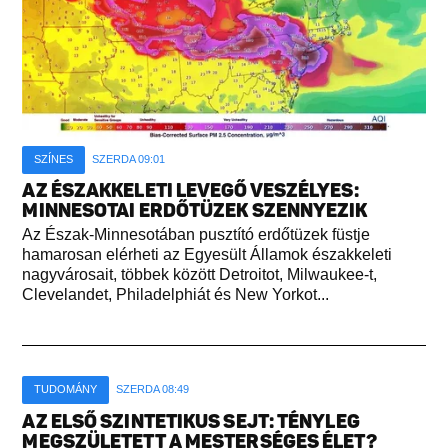
SZÍNES
SZERDA 09:01
AZ ÉSZAKKELETI LEVEGŐ VESZÉLYES:
MINNESOTAI ERDŐTÜZEK SZENNYEZIK
Az Észak-Minnesotában pusztító erdőtüzek füstje
hamarosan elérheti az Egyesült Államok északkeleti
nagyvárosait, többek között Detroitot, Milwaukee-t,
Clevelandet, Philadelphiát és New Yorkot...
TUDOMÁNY
SZERDA 08:49
AZ ELSŐ SZINTETIKUS SEJT: TÉNYLEG
MEGSZÜLETETT A MESTERSÉGES ÉLET?