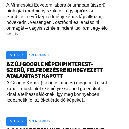
A Minnesotai Egyetem laboratóriumában újszerű
biológiai eredmény született: egy aprócska
SpudCell nevű képződmény képes táplálkozni,
növekedni, versengeni, osztódni és lemásolni
önmagát – vagyis szinte mindent tud, amit egy élő
sejt is...
MI HÍREK
SZERDA 08:36
AZ ÚJ GOOGLE KÉPEK PINTEREST-
SZERŰ, FELFEDEZÉSRE KIHEGYEZETT
ÁTALAKÍTÁST KAPOTT
A Google Képek (Google Images) megújult külsőt
kapott: mostantól személyre szabott galériákat
kínál a felhasználóknak, így még könnyebben
fedezhetik fel az őket érdeklő képeket...
MI HÍREK
SZERDA 08:12