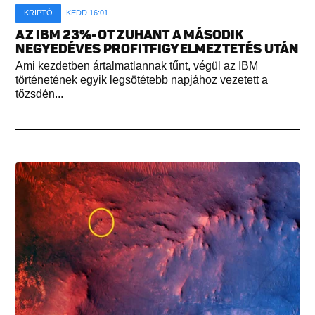
KRIPTÓ
KEDD 16:01
AZ IBM 23%-OT ZUHANT A MÁSODIK
NEGYEDÉVES PROFITFIGYELMEZTETÉS UTÁN
Ami kezdetben ártalmatlannak tűnt, végül az IBM
történetének egyik legsötétebb napjához vezetett a
tőzsdén...