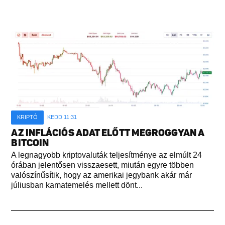
KRIPTÓ
KEDD 11:31
AZ INFLÁCIÓS ADAT ELŐTT MEGROGGYAN A
BITCOIN
A legnagyobb kriptovaluták teljesítménye az elmúlt 24
órában jelentősen visszaesett, miután egyre többen
valószínűsítik, hogy az amerikai jegybank akár már
júliusban kamatemelés mellett dönt...