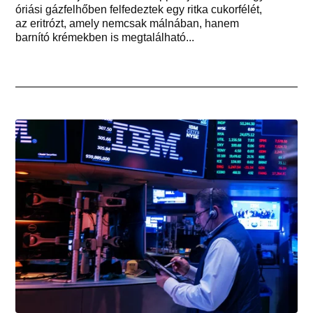
óriási gázfelhőben felfedeztek egy ritka cukorfélét,
az eritrózt, amely nemcsak málnában, hanem
barnító krémekben is megtalálható...