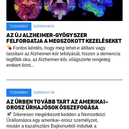
TUDOMÁNY
SZERDA 08:01
AZ ÚJ ALZHEIMER-GYÓGYSZER
FELFORGATJA A MEGSZOKOTT KEZELÉSEKET
Fontos kérdés, hogy meg lehet-e állítani vagy
lassítani az Alzheimer-kór lefolyását, hiszen a demencia
legfőbb oka, az Alzheimer-kór, világszerte rengeteg
embert érint...
TUDOMÁNY
SZERDA 07:49
AZ ŰRBEN TOVÁBB TART AZ AMERIKAI–
OROSZ ŰRHAJÓSOK ÖSSZEFOGÁSA
Sikeresen megérkezett kedden a Nemzetközi
Űrállomásra egy amerikai–orosz személyzet,
miután a kazahsztáni Bajkonurból indultak a