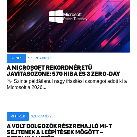
SZÍNES
SZERDA 06:38
A MICROSOFT REKORDMÉRETŰ
JAVÍTÁSÖZÖNE: 570 HIBA ÉS 3 ZERO-DAY
Szinte példátlanul nagy frissítési csomagot adott ki a
Microsoft a 2026...
MI HÍREK
SZERDA 06:25
A VOLT DOLGOZÓK RÉSZREHAJLÓ MI-T
SEJTENEK A LEÉPÍTÉSEK MÖGÖTT –