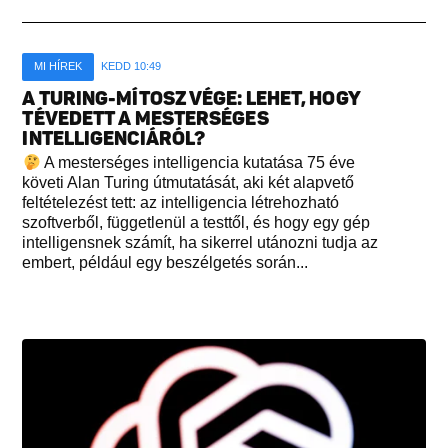
MI HÍREK
KEDD 10:49
A TURING-MÍTOSZ VÉGE: LEHET, HOGY
TÉVEDETT A MESTERSÉGES
INTELLIGENCIÁRÓL?
A mesterséges intelligencia kutatása 75 éve
követi Alan Turing útmutatását, aki két alapvető
feltételezést tett: az intelligencia létrehozható
szoftverből, függetlenül a testtől, és hogy egy gép
intelligensnek számít, ha sikerrel utánozni tudja az
embert, például egy beszélgetés során...