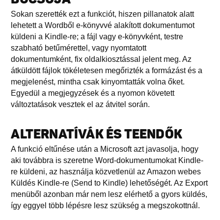
Sokan szerették ezt a funkciót, hiszen pillanatok alatt
lehetett a Wordből e‑könyvvé alakított dokumentumot
küldeni a Kindle-re; a fájl vagy e‑könyvként, testre
szabható betűmérettel, vagy nyomtatott
dokumentumként, fix oldalkiosztással jelent meg. Az
átküldött fájlok tökéletesen megőrizték a formázást és a
megjelenést, mintha csak kinyomtatták volna őket.
Egyedül a megjegyzések és a nyomon követett
változtatások vesztek el az átvitel során.
ALTERNATÍVÁK ÉS TEENDŐK
A funkció eltűnése után a Microsoft azt javasolja, hogy
aki továbbra is szeretne Word-dokumentumokat Kindle-
re küldeni, az használja közvetlenül az Amazon webes
Küldés Kindle-re (Send to Kindle) lehetőségét. Az Export
menüből azonban már nem lesz elérhető a gyors küldés,
így eggyel több lépésre lesz szükség a megszokottnál.