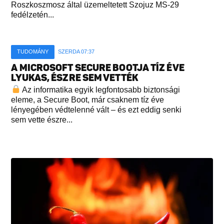
Roszkoszmosz által üzemeltetett Szojuz MS-29
fedélzetén...
TUDOMÁNY
SZERDA 07:37
A MICROSOFT SECURE BOOTJA TÍZ ÉVE
LYUKAS, ÉSZRE SEM VETTÉK
Az informatika egyik legfontosabb biztonsági
eleme, a Secure Boot, már csaknem tíz éve
lényegében védtelenné vált – és ezt eddig senki
sem vette észre...