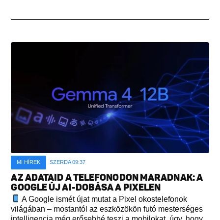
MI HÍREK
SZERDA 09:37
AZ ADATAID A TELEFONODON MARADNAK: A
GOOGLE ÚJ AI-DOBÁSA A PIXELEN
A Google ismét újat mutat a Pixel okostelefonok
világában – mostantól az eszközökön futó mesterséges
intelligencia még erősebbé teszi a mobilokat, úgy, hogy