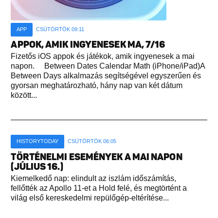
APP
CSÜTÖRTÖK 09:11
APPOK, AMIK INGYENESEK MA, 7/16
Fizetős iOS appok és játékok, amik ingyenesek a mai
napon. Between Dates Calendar Math (iPhone/iPad)A
Between Days alkalmazás segítségével egyszerűen és
gyorsan meghatározható, hány nap van két dátum
között...
HISTORYTODAY
CSÜTÖRTÖK 06:05
TÖRTÉNELMI ESEMÉNYEK A MAI NAPON
(JÚLIUS 16.)
Kiemelkedő nap: elindult az iszlám időszámítás,
fellőtték az Apollo 11-et a Hold felé, és megtörtént a
világ első kereskedelmi repülőgép-eltérítése...