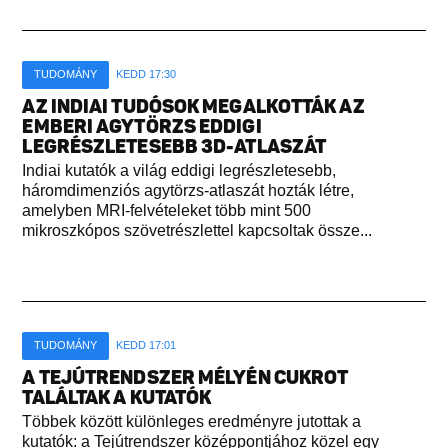
TUDOMÁNY
KEDD 17:30
AZ INDIAI TUDÓSOK MEGALKOTTÁK AZ
EMBERI AGYTÖRZS EDDIGI
LEGRÉSZLETESEBB 3D-ATLASZÁT
Indiai kutatók a világ eddigi legrészletesebb,
háromdimenziós agytörzs-atlaszát hozták létre,
amelyben MRI-felvételeket több mint 500
mikroszkópos szövetrészlettel kapcsoltak össze...
TUDOMÁNY
KEDD 17:01
A TEJÚTRENDSZER MÉLYÉN CUKROT
TALÁLTAK A KUTATÓK
Többek között különleges eredményre jutottak a
kutatók: a Tejútrendszer középpontjához közel egy