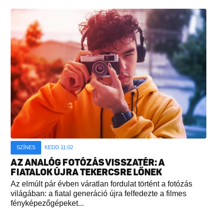
SZÍNES
KEDD 11:02
AZ ANALÓG FOTÓZÁS VISSZATÉR: A
FIATALOK ÚJRA TEKERCSRE LŐNEK
Az elmúlt pár évben váratlan fordulat történt a fotózás
világában: a fiatal generáció újra felfedezte a filmes
fényképezőgépeket...