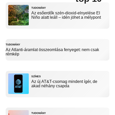
TUDOMÁNY
Az esőerdők szén-dioxid-elnyelése El
Niño alatt leáll – idén jöhet a mélypont
TUDOMÁNY
Az Atlanti-áramlat összeomlása fenyeget: nem csak
rémkép
SZÍNES
Az új AT&T-csomag mindent ígér, de
akad néhány csapda
TUDOMÁNY