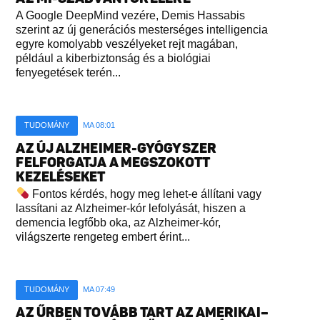
A Google DeepMind vezére, Demis Hassabis
szerint az új generációs mesterséges intelligencia
egyre komolyabb veszélyeket rejt magában,
például a kiberbiztonság és a biológiai
fenyegetések terén...
TUDOMÁNY
MA 08:01
AZ ÚJ ALZHEIMER-GYÓGYSZER
FELFORGATJA A MEGSZOKOTT
KEZELÉSEKET
Fontos kérdés, hogy meg lehet-e állítani vagy
lassítani az Alzheimer-kór lefolyását, hiszen a
demencia legfőbb oka, az Alzheimer-kór,
világszerte rengeteg embert érint...
TUDOMÁNY
MA 07:49
AZ ŰRBEN TOVÁBB TART AZ AMERIKAI–