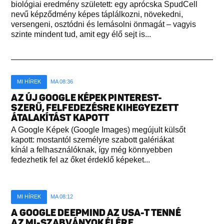
biológiai eredmény született: egy aprócska SpudCell
nevű képződmény képes táplálkozni, növekedni,
versengeni, osztódni és lemásolni önmagát – vagyis
szinte mindent tud, amit egy élő sejt is...
MI HÍREK
MA 08:36
AZ ÚJ GOOGLE KÉPEK PINTEREST-
SZERŰ, FELFEDEZÉSRE KIHEGYEZETT
ÁTALAKÍTÁST KAPOTT
A Google Képek (Google Images) megújult külsőt
kapott: mostantól személyre szabott galériákat
kínál a felhasználóknak, így még könnyebben
fedezhetik fel az őket érdeklő képeket...
MI HÍREK
MA 08:12
A GOOGLE DEEPMIND AZ USA-T TENNÉ
AZ MI-SZABVÁNYOK ÉLÉRE