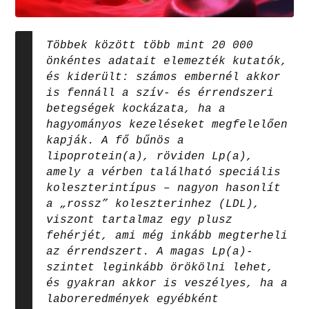
Többek között több mint 20 000
önkéntes adatait elemezték kutatók,
és kiderült: számos embernél akkor
is fennáll a szív- és érrendszeri
betegségek kockázata, ha a
hagyományos kezeléseket megfelelően
kapják. A fő bűnös a
lipoprotein(a), röviden Lp(a),
amely a vérben található speciális
koleszterintípus – nagyon hasonlít
a „rossz” koleszterinhez (LDL),
viszont tartalmaz egy plusz
fehérjét, ami még inkább megterheli
az érrendszert. A magas Lp(a)-
szintet leginkább örökölni lehet,
és gyakran akkor is veszélyes, ha a
laboreredmények egyébként