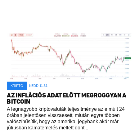
KRIPTÓ
KEDD 11:31
AZ INFLÁCIÓS ADAT ELŐTT MEGROGGYAN A
BITCOIN
A legnagyobb kriptovaluták teljesítménye az elmúlt 24
órában jelentősen visszaesett, miután egyre többen
valószínűsítik, hogy az amerikai jegybank akár már
júliusban kamatemelés mellett dönt...