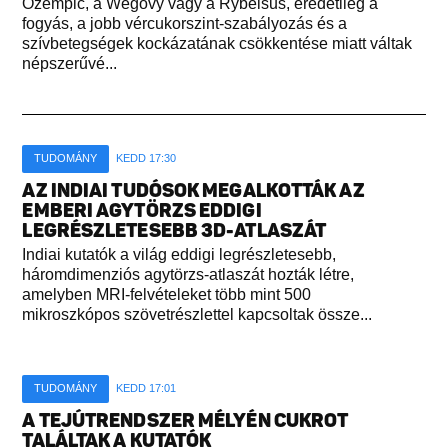
Ozempic, a Wegovy vagy a Rybelsus, eredetileg a
fogyás, a jobb vércukorszint-szabályozás és a
szívbetegségek kockázatának csökkentése miatt váltak
népszerűvé...
TUDOMÁNY
KEDD 17:30
AZ INDIAI TUDÓSOK MEGALKOTTÁK AZ
EMBERI AGYTÖRZS EDDIGI
LEGRÉSZLETESEBB 3D-ATLASZÁT
Indiai kutatók a világ eddigi legrészletesebb,
háromdimenziós agytörzs-atlaszát hozták létre,
amelyben MRI-felvételeket több mint 500
mikroszkópos szövetrészlettel kapcsoltak össze...
TUDOMÁNY
KEDD 17:01
A TEJÚTRENDSZER MÉLYÉN CUKROT
TALÁLTAK A KUTATÓK