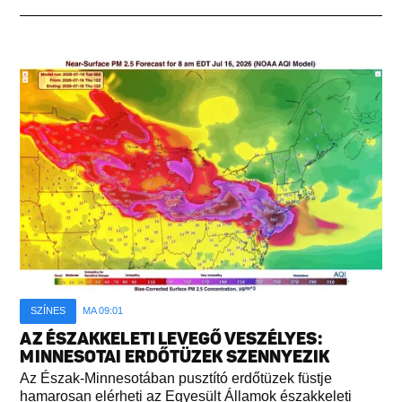
SZÍNES
MA 09:01
AZ ÉSZAKKELETI LEVEGŐ VESZÉLYES:
MINNESOTAI ERDŐTÜZEK SZENNYEZIK
Az Észak-Minnesotában pusztító erdőtüzek füstje
hamarosan elérheti az Egyesült Államok északkeleti