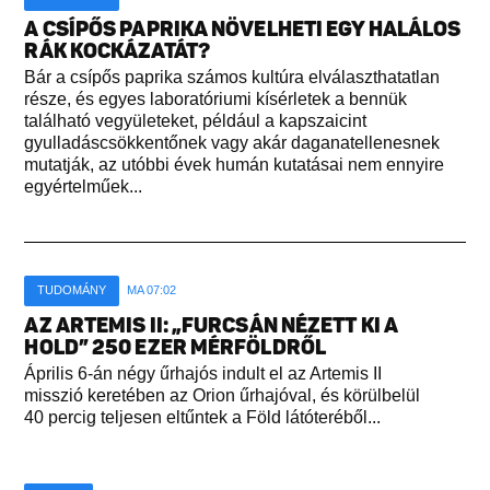
A CSÍPŐS PAPRIKA NÖVELHETI EGY HALÁLOS
RÁK KOCKÁZATÁT?
Bár a csípős paprika számos kultúra elválaszthatatlan
része, és egyes laboratóriumi kísérletek a bennük
található vegyületeket, például a kapszaicint
gyulladáscsökkentőnek vagy akár daganatellenesnek
mutatják, az utóbbi évek humán kutatásai nem ennyire
egyértelműek...
TUDOMÁNY
MA 07:02
AZ ARTEMIS II: „FURCSÁN NÉZETT KI A
HOLD” 250 EZER MÉRFÖLDRŐL
Április 6-án négy űrhajós indult el az Artemis II
misszió keretében az Orion űrhajóval, és körülbelül
40 percig teljesen eltűntek a Föld látóteréből...