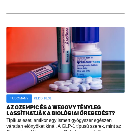
TUDOMÁNY
KEDD 18:31
AZ OZEMPIC ÉS A WEGOVY TÉNYLEG
LASSÍTHATJÁK A BIOLÓGIAI ÖREGEDÉST?
Tipikus eset, amikor egy ismert gyógyszer egészen
váratlan előnyöket kínál. A GLP-1 típusú szerek, mint az