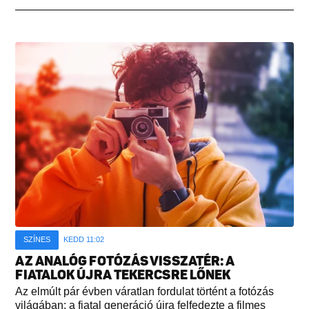
SZÍNES
KEDD 11:02
AZ ANALÓG FOTÓZÁS VISSZATÉR: A
FIATALOK ÚJRA TEKERCSRE LŐNEK
Az elmúlt pár évben váratlan fordulat történt a fotózás
világában: a fiatal generáció újra felfedezte a filmes