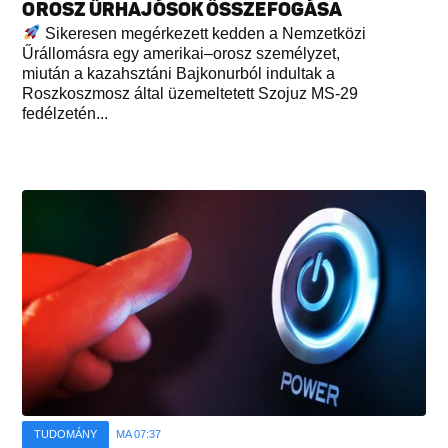
OROSZ ŰRHAJÓSOK ÖSSZEFOGÁSA
Sikeresen megérkezett kedden a Nemzetközi
Űrállomásra egy amerikai–orosz személyzet,
miután a kazahsztáni Bajkonurból indultak a
Roszkoszmosz által üzemeltetett Szojuz MS-29
fedélzetén...
TUDOMÁNY
MA 07:37