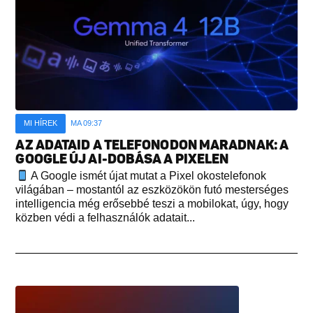
MI HÍREK
MA 09:37
AZ ADATAID A TELEFONODON MARADNAK: A
GOOGLE ÚJ AI-DOBÁSA A PIXELEN
A Google ismét újat mutat a Pixel okostelefonok
világában – mostantól az eszközökön futó mesterséges
intelligencia még erősebbé teszi a mobilokat, úgy, hogy
közben védi a felhasználók adatait...