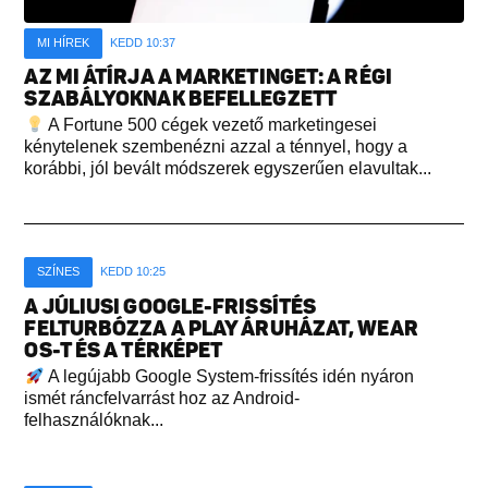
MI HÍREK
KEDD 10:37
AZ MI ÁTÍRJA A MARKETINGET: A RÉGI
SZABÁLYOKNAK BEFELLEGZETT
A Fortune 500 cégek vezető marketingesei
kénytelenek szembenézni azzal a ténnyel, hogy a
korábbi, jól bevált módszerek egyszerűen elavultak...
SZÍNES
KEDD 10:25
A JÚLIUSI GOOGLE-FRISSÍTÉS
FELTURBÓZZA A PLAY ÁRUHÁZAT, WEAR
OS-T ÉS A TÉRKÉPET
A legújabb Google System-frissítés idén nyáron
ismét ráncfelvarrást hoz az Android-
felhasználóknak...