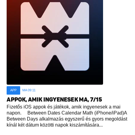
APP
MA 09:11
APPOK, AMIK INGYENESEK MA, 7/15
Fizetős iOS appok és játékok, amik ingyenesek a mai
napon. Between Dates Calendar Math (iPhone/iPad)A
Between Days alkalmazás egyszerű és gyors megoldást
kínál két dátum közötti napok kiszámítására...