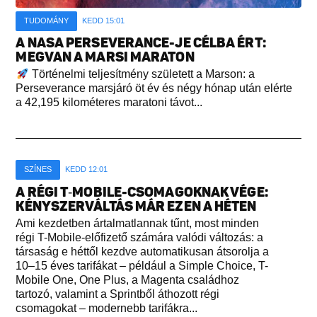
TUDOMÁNY
KEDD 15:01
A NASA PERSEVERANCE-JE CÉLBA ÉRT:
MEGVAN A MARSI MARATON
Történelmi teljesítmény született a Marson: a
Perseverance marsjáró öt év és négy hónap után elérte
a 42,195 kilométeres maratoni távot...
SZÍNES
KEDD 12:01
A RÉGI T‑MOBILE-CSOMAGOKNAK VÉGE:
KÉNYSZERVÁLTÁS MÁR EZEN A HÉTEN
Ami kezdetben ártalmatlannak tűnt, most minden
régi T-Mobile-előfizető számára valódi változás: a
társaság e héttől kezdve automatikusan átsorolja a
10–15 éves tarifákat – például a Simple Choice, T-
Mobile One, One Plus, a Magenta családhoz
tartozó, valamint a Sprintből áthozott régi
csomagokat – modernebb tarifákra...