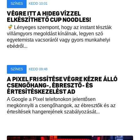
SZÍNES
KEDD 10:01
VÉGRE ITT A HIDEG VÍZZEL
ELKÉSZÍTHETŐ CUP NOODLES!
Lényeges szempont, hogy az instant tészták
villámgyors megoldást kínálnak, legyen szó
egyetemista vacsoráról vagy gyors munkahelyi
ebédről...
SZÍNES
KEDD 09:48
A PIXEL FRISSÍTÉSE VÉGRE KÉZRE ÁLLÓ
CSENGŐHANG-, ÉBRESZTŐ- ÉS
ÉRTESÍTÉSKEZELÉST AD
A Google a Pixel telefonokon jelentősen
megkönnyíti a csengőhangok, az ébresztők és az
értesítések hangerejének szabályozását...