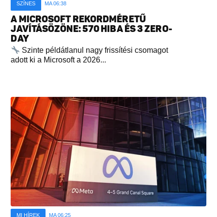
SZÍNES
MA 06:38
A MICROSOFT REKORDMÉRETŰ
JAVÍTÁSÖZÖNE: 570 HIBA ÉS 3 ZERO-
DAY
Szinte példátlanul nagy frissítési csomagot
adott ki a Microsoft a 2026...
MI HÍREK
MA 06:25