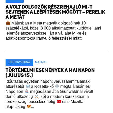
A VOLT DOLGOZÓK RÉSZREHAJLÓ MI-T
SEJTENEK A LEÉPÍTÉSEK MÖGÖTT – PERELIK
A METÁT
Májusban a Meta megvált dolgozóinak 10
százalékától, közel 8 000 alkalmazottat küldött el, ami
jelentős átszervezéssel járt a vállalat MI-re és
adatközpontokra irányuló fejlesztései miatt...
HISTORYTODAY
MA 06:05
TÖRTÉNELMI ESEMÉNYEK A MAI NAPON
(JÚLIUS 15.)
Időutazás egyetlen napon: Jeruzsálem falainak
áttörésétől
a Rosetta-kő
megtalálásán és
Napoleon
megadásán át a Grunwaldnál vívott
döntő ütközetig
, sőt a modern korszakban a
törökországi puccskísérletig
és a Mozilla
alapításáig
...