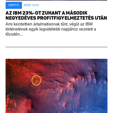
KRIPTÓ
KEDD 16:01
AZ IBM 23%-OT ZUHANT A MÁSODIK
NEGYEDÉVES PROFITFIGYELMEZTETÉS UTÁN
Ami kezdetben ártalmatlannak tűnt, végül az IBM
történetének egyik legsötétebb napjához vezetett a
tőzsdén...