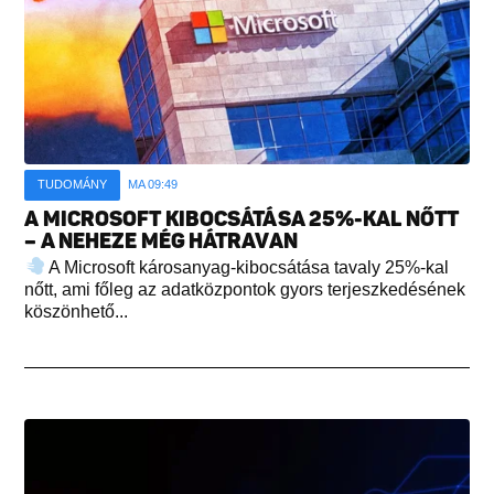
TUDOMÁNY
MA 09:49
A MICROSOFT KIBOCSÁTÁSA 25%-KAL NŐTT
– A NEHEZE MÉG HÁTRAVAN
A Microsoft károsanyag-kibocsátása tavaly 25%-kal
nőtt, ami főleg az adatközpontok gyors terjeszkedésének
köszönhető...