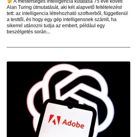
A mesterséges intelligencia kutatása 75 éve követi
Alan Turing útmutatását, aki két alapvető feltételezést
tett: az intelligencia létrehozható szoftverből, függetlenül
a testtől, és hogy egy gép intelligensnek számít, ha
sikerrel utánozni tudja az embert, például egy
beszélgetés során...