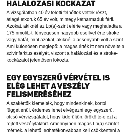
HALÁLOZÁSI KOCKÁZAT
A vizsgálatban 40 év feletti felnőttek vettek részt,
átlagéletkoruk 65 év volt, mintegy kétharmaduk férfi.
Azokat, akiknél az Lp(a)-szint elérte vagy meghaladta a
175 nmol/L-t, lényegesen nagyobb eséllyel érte stroke
vagy halál, mint azokat, akiknél alacsonyabb volt a szint.
Ami különösen meglepő: a magas érték itt nem növelte a
szívinfarktus esélyét, viszont a halálozási és a stroke-
kockázatot jelentősen fokozta.
EGY EGYSZERŰ VÉRVÉTEL IS
ELÉG LEHET A VESZÉLY
FELISMERÉSÉHEZ
A szakértők kiemelték, hogy mindenkinek, kortól
függetlenül, érdemes lehet elvégezni egy egyszerű,
olcsó vérvizsgálatot, hogy kiderüljön, örökölte-e ezt a
rejtett veszélyfaktort. Amennyiben magas Lp(a)-szintet
mérnek, a lehető leghatékonyabban kell csökkenteni a