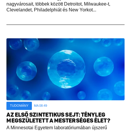
nagyvárosait, többek között Detroitot, Milwaukee-t,
Clevelandet, Philadelphiát és New Yorkot...
TUDOMÁNY
MA 08:49
AZ ELSŐ SZINTETIKUS SEJT: TÉNYLEG
MEGSZÜLETETT A MESTERSÉGES ÉLET?
A Minnesotai Egyetem laboratóriumában újszerű