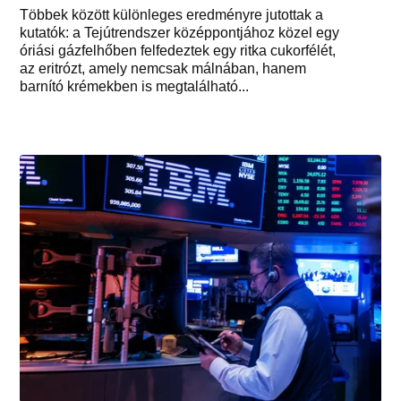
Többek között különleges eredményre jutottak a
kutatók: a Tejútrendszer középpontjához közel egy
óriási gázfelhőben felfedeztek egy ritka cukorfélét,
az eritrózt, amely nemcsak málnában, hanem
barnító krémekben is megtalálható...