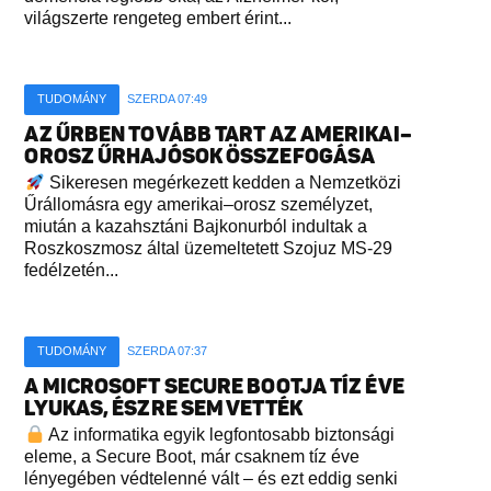
világszerte rengeteg embert érint...
TUDOMÁNY
SZERDA 07:49
AZ ŰRBEN TOVÁBB TART AZ AMERIKAI–
OROSZ ŰRHAJÓSOK ÖSSZEFOGÁSA
Sikeresen megérkezett kedden a Nemzetközi
Űrállomásra egy amerikai–orosz személyzet,
miután a kazahsztáni Bajkonurból indultak a
Roszkoszmosz által üzemeltetett Szojuz MS-29
fedélzetén...
TUDOMÁNY
SZERDA 07:37
A MICROSOFT SECURE BOOTJA TÍZ ÉVE
LYUKAS, ÉSZRE SEM VETTÉK
Az informatika egyik legfontosabb biztonsági
eleme, a Secure Boot, már csaknem tíz éve
lényegében védtelenné vált – és ezt eddig senki