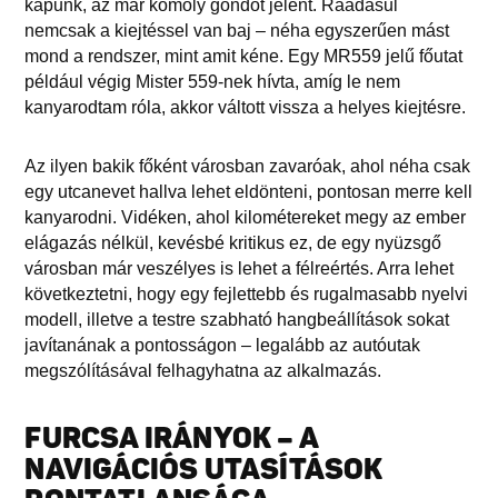
kapunk, az már komoly gondot jelent. Ráadásul
nemcsak a kiejtéssel van baj – néha egyszerűen mást
mond a rendszer, mint amit kéne. Egy MR559 jelű főutat
például végig Mister 559-nek hívta, amíg le nem
kanyarodtam róla, akkor váltott vissza a helyes kiejtésre.
Az ilyen bakik főként városban zavaróak, ahol néha csak
egy utcanevet hallva lehet eldönteni, pontosan merre kell
kanyarodni. Vidéken, ahol kilométereket megy az ember
elágazás nélkül, kevésbé kritikus ez, de egy nyüzsgő
városban már veszélyes is lehet a félreértés. Arra lehet
következtetni, hogy egy fejlettebb és rugalmasabb nyelvi
modell, illetve a testre szabható hangbeállítások sokat
javítanának a pontosságon – legalább az autóutak
megszólításával felhagyhatna az alkalmazás.
FURCSA IRÁNYOK – A
NAVIGÁCIÓS UTASÍTÁSOK