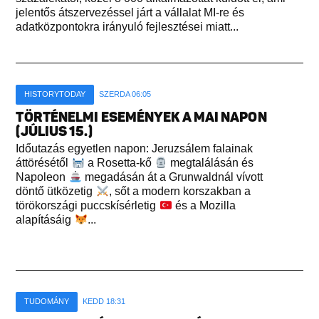
jelentős átszervezéssel járt a vállalat MI-re és
adatközpontokra irányuló fejlesztései miatt...
HISTORYTODAY
SZERDA 06:05
TÖRTÉNELMI ESEMÉNYEK A MAI NAPON
(JÚLIUS 15.)
Időutazás egyetlen napon: Jeruzsálem falainak
áttörésétől
a Rosetta-kő
megtalálásán és
Napoleon
megadásán át a Grunwaldnál vívott
döntő ütközetig
, sőt a modern korszakban a
törökországi puccskísérletig
és a Mozilla
alapításáig
...
TUDOMÁNY
KEDD 18:31