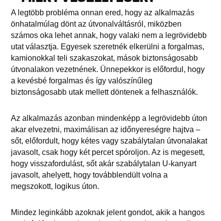
A legtöbb probléma onnan ered, hogy az alkalmazás
önhatalmúlag dönt az útvonalváltásról, miközben
számos oka lehet annak, hogy valaki nem a legrövidebb
utat választja. Egyesek szeretnék elkerülni a forgalmas,
kamionokkal teli szakaszokat, mások biztonságosabb
útvonalakon vezetnének. Ünnepekkor is előfordul, hogy
a kevésbé forgalmas és így valószínűleg
biztonságosabb utak mellett döntenek a felhasználók.
Az alkalmazás azonban mindenképp a legrövidebb úton
akar elvezetni, maximálisan az időnyereségre hajtva –
sőt, előfordult, hogy kétes vagy szabálytalan útvonalakat
javasolt, csak hogy két percet spóroljon. Az is megesett,
hogy visszafordulást, sőt akár szabálytalan U-kanyart
javasolt, ahelyett, hogy továbblendült volna a
megszokott, logikus úton.
Mindez leginkább azoknak jelent gondot, akik a hangos