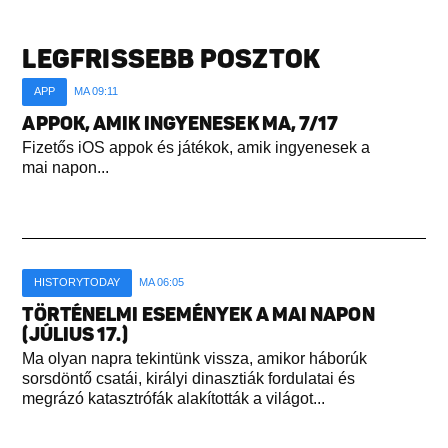
LEGFRISSEBB POSZTOK
APP
MA 09:11
APPOK, AMIK INGYENESEK MA, 7/17
Fizetős iOS appok és játékok, amik ingyenesek a
mai napon...
HISTORYTODAY
MA 06:05
TÖRTÉNELMI ESEMÉNYEK A MAI NAPON
(JÚLIUS 17.)
Ma olyan napra tekintünk vissza, amikor háborúk
sorsdöntő csatái, királyi dinasztiák fordulatai és
megrázó katasztrófák alakították a világot...