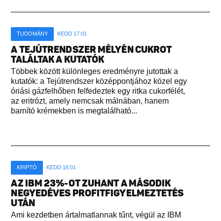
TUDOMÁNY
KEDD 17:01
A TEJÚTRENDSZER MÉLYÉN CUKROT
TALÁLTAK A KUTATÓK
Többek között különleges eredményre jutottak a
kutatók: a Tejútrendszer középpontjához közel egy
óriási gázfelhőben felfedeztek egy ritka cukorfélét,
az eritrózt, amely nemcsak málnában, hanem
barnító krémekben is megtalálható...
KRIPTÓ
KEDD 16:01
AZ IBM 23%-OT ZUHANT A MÁSODIK
NEGYEDÉVES PROFITFIGYELMEZTETÉS
UTÁN
Ami kezdetben ártalmatlannak tűnt, végül az IBM