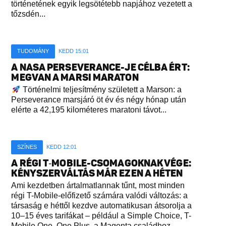
történetének egyik legsötétebb napjához vezetett a
tőzsdén...
TUDOMÁNY
KEDD 15:01
A NASA PERSEVERANCE-JE CÉLBA ÉRT:
MEGVAN A MARSI MARATON
Történelmi teljesítmény született a Marson: a
Perseverance marsjáró öt év és négy hónap után
elérte a 42,195 kilométeres maratoni távot...
SZÍNES
KEDD 12:01
A RÉGI T‑MOBILE-CSOMAGOKNAK VÉGE:
KÉNYSZERVÁLTÁS MÁR EZEN A HÉTEN
Ami kezdetben ártalmatlannak tűnt, most minden
régi T-Mobile-előfizető számára valódi változás: a
társaság e héttől kezdve automatikusan átsorolja a
10–15 éves tarifákat – például a Simple Choice, T-
Mobile One, One Plus, a Magenta családhoz