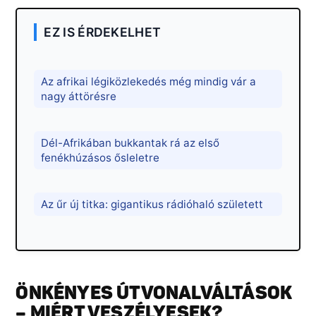
EZ IS ÉRDEKELHET
Az afrikai légiközlekedés még mindig vár a
nagy áttörésre
Dél-Afrikában bukkantak rá az első
fenékhúzásos ősleletre
Az űr új titka: gigantikus rádióhaló született
ÖNKÉNYES ÚTVONALVÁLTÁSOK
– MIÉRT VESZÉLYESEK?