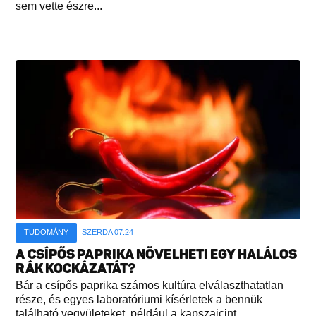
sem vette észre...
TUDOMÁNY
SZERDA 07:24
A CSÍPŐS PAPRIKA NÖVELHETI EGY HALÁLOS
RÁK KOCKÁZATÁT?
Bár a csípős paprika számos kultúra elválaszthatatlan
része, és egyes laboratóriumi kísérletek a bennük
található vegyületeket, például a kapszaicint