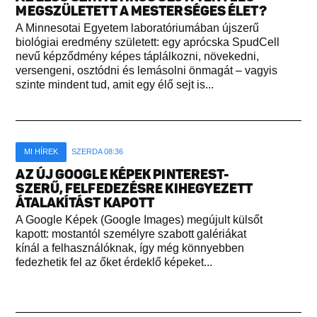
MEGSZÜLETETT A MESTERSÉGES ÉLET?
A Minnesotai Egyetem laboratóriumában újszerű
biológiai eredmény született: egy aprócska SpudCell
nevű képződmény képes táplálkozni, növekedni,
versengeni, osztódni és lemásolni önmagát – vagyis
szinte mindent tud, amit egy élő sejt is...
MI HÍREK
SZERDA 08:36
AZ ÚJ GOOGLE KÉPEK PINTEREST-
SZERŰ, FELFEDEZÉSRE KIHEGYEZETT
ÁTALAKÍTÁST KAPOTT
A Google Képek (Google Images) megújult külsőt
kapott: mostantól személyre szabott galériákat
kínál a felhasználóknak, így még könnyebben
fedezhetik fel az őket érdeklő képeket...