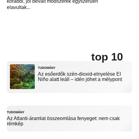
korábbi, jól bevált módszerek egyszerűen
elavultak...
top 10
TUDOMÁNY
Az esőerdők szén-dioxid-elnyelése El
Niño alatt leáll – idén jöhet a mélypont
TUDOMÁNY
Az Atlanti-áramlat összeomlása fenyeget: nem csak
rémkép