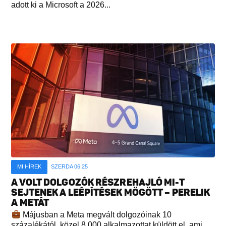
adott ki a Microsoft a 2026...
MI HÍREK
SZERDA 06:25
A VOLT DOLGOZÓK RÉSZREHAJLÓ MI-T
SEJTENEK A LEÉPÍTÉSEK MÖGÖTT – PERELIK
A METÁT
Májusban a Meta megvált dolgozóinak 10
százalékától, közel 8 000 alkalmazottat küldött el, ami