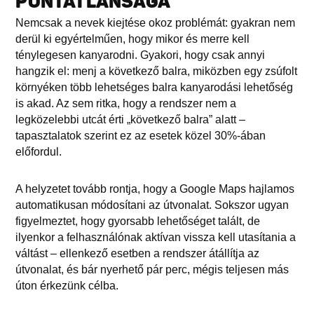
PONTATLANSÁGA
Nemcsak a nevek kiejtése okoz problémát: gyakran nem
derül ki egyértelműen, hogy mikor és merre kell
ténylegesen kanyarodni. Gyakori, hogy csak annyi
hangzik el: menj a következő balra, miközben egy zsúfolt
környéken több lehetséges balra kanyarodási lehetőség
is akad. Az sem ritka, hogy a rendszer nem a
legközelebbi utcát érti „következő balra” alatt –
tapasztalatok szerint ez az esetek közel 30%-ában
előfordul.
A helyzetet tovább rontja, hogy a Google Maps hajlamos
automatikusan módosítani az útvonalat. Sokszor ugyan
figyelmeztet, hogy gyorsabb lehetőséget talált, de
ilyenkor a felhasználónak aktívan vissza kell utasítania a
váltást – ellenkező esetben a rendszer átállítja az
útvonalat, és bár nyerhető pár perc, mégis teljesen más
úton érkezünk célba.