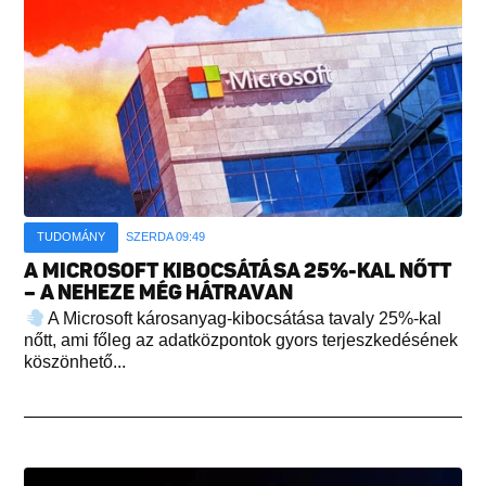
TUDOMÁNY
SZERDA 09:49
A MICROSOFT KIBOCSÁTÁSA 25%-KAL NŐTT
– A NEHEZE MÉG HÁTRAVAN
A Microsoft károsanyag-kibocsátása tavaly 25%-kal
nőtt, ami főleg az adatközpontok gyors terjeszkedésének
köszönhető...