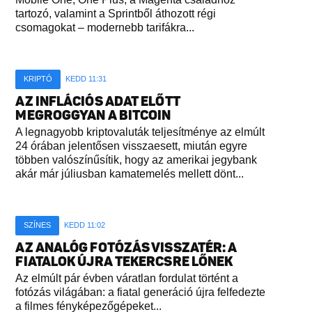
tartozó, valamint a Sprintből áthozott régi
csomagokat – modernebb tarifákra...
KRIPTÓ
KEDD 11:31
AZ INFLÁCIÓS ADAT ELŐTT
MEGROGGYAN A BITCOIN
A legnagyobb kriptovaluták teljesítménye az elmúlt
24 órában jelentősen visszaesett, miután egyre
többen valószínűsítik, hogy az amerikai jegybank
akár már júliusban kamatemelés mellett dönt...
SZÍNES
KEDD 11:02
AZ ANALÓG FOTÓZÁS VISSZATÉR: A
FIATALOK ÚJRA TEKERCSRE LŐNEK
Az elmúlt pár évben váratlan fordulat történt a
fotózás világában: a fiatal generáció újra felfedezte
a filmes fényképezőgépeket...