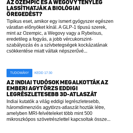
AZ OZEMPIC ÉS A WEGOVY TÉNYLEG
LASSÍTHATJÁK A BIOLÓGIAI
ÖREGEDÉST?
Tipikus eset, amikor egy ismert gyógyszer egészen
váratlan előnyöket kínál. A GLP-1 típusú szerek,
mint az Ozempic, a Wegovy vagy a Rybelsus,
eredetileg a fogyás, a jobb vércukorszint-
szabályozás és a szívbetegségek kockázatának
csökkentése miatt váltak népszerűvé...
TUDOMÁNY
KEDD 17:30
AZ INDIAI TUDÓSOK MEGALKOTTÁK AZ
EMBERI AGYTÖRZS EDDIGI
LEGRÉSZLETESEBB 3D-ATLASZÁT
Indiai kutatók a világ eddigi legrészletesebb,
háromdimenziós agytörzs-atlaszát hozták létre,
amelyben MRI-felvételeket több mint 500
mikroszkópos szövetrészlettel kapcsoltak össze...