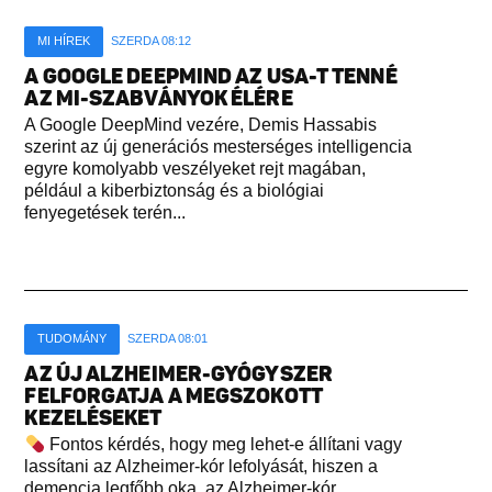
MI HÍREK
SZERDA 08:12
A GOOGLE DEEPMIND AZ USA-T TENNÉ
AZ MI-SZABVÁNYOK ÉLÉRE
A Google DeepMind vezére, Demis Hassabis
szerint az új generációs mesterséges intelligencia
egyre komolyabb veszélyeket rejt magában,
például a kiberbiztonság és a biológiai
fenyegetések terén...
TUDOMÁNY
SZERDA 08:01
AZ ÚJ ALZHEIMER-GYÓGYSZER
FELFORGATJA A MEGSZOKOTT
KEZELÉSEKET
Fontos kérdés, hogy meg lehet-e állítani vagy
lassítani az Alzheimer-kór lefolyását, hiszen a
demencia legfőbb oka, az Alzheimer-kór,