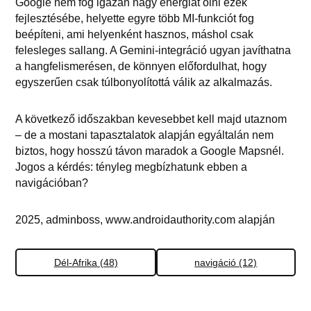
Google nem fog igazán nagy energiát ölni ezek
fejlesztésébe, helyette egyre több MI-funkciót fog
beépíteni, ami helyenként hasznos, máshol csak
felesleges sallang. A Gemini-integráció ugyan javíthatna
a hangfelismerésen, de könnyen előfordulhat, hogy
egyszerűen csak túlbonyolítottá válik az alkalmazás.
A következő időszakban kevesebbet kell majd utaznom
– de a mostani tapasztalatok alapján egyáltalán nem
biztos, hogy hosszú távon maradok a Google Mapsnél.
Jogos a kérdés: tényleg megbízhatunk ebben a
navigációban?
2025, adminboss, www.androidauthority.com alapján
Dél-Afrika (48)
navigáció (12)