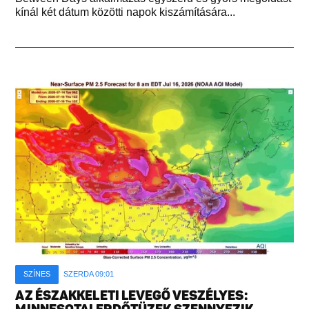
kínál két dátum közötti napok kiszámítására...
SZÍNES
SZERDA 09:01
AZ ÉSZAKKELETI LEVEGŐ VESZÉLYES: