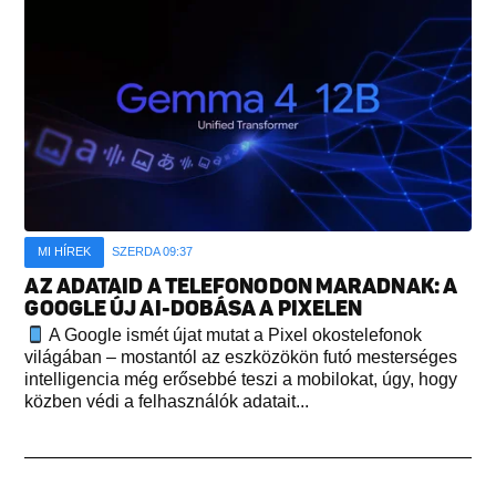
MI HÍREK
SZERDA 09:37
AZ ADATAID A TELEFONODON MARADNAK: A
GOOGLE ÚJ AI-DOBÁSA A PIXELEN
A Google ismét újat mutat a Pixel okostelefonok
világában – mostantól az eszközökön futó mesterséges
intelligencia még erősebbé teszi a mobilokat, úgy, hogy
közben védi a felhasználók adatait...