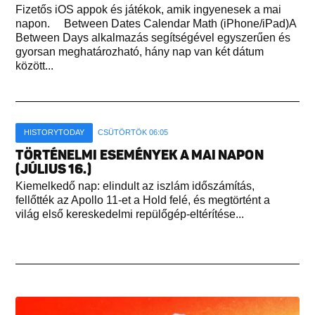
Fizetős iOS appok és játékok, amik ingyenesek a mai
napon. Between Dates Calendar Math (iPhone/iPad)A
Between Days alkalmazás segítségével egyszerűen és
gyorsan meghatározható, hány nap van két dátum
között...
HISTORYTODAY
CSÜTÖRTÖK 06:05
TÖRTÉNELMI ESEMÉNYEK A MAI NAPON
(JÚLIUS 16.)
Kiemelkedő nap: elindult az iszlám időszámítás,
fellőtték az Apollo 11-et a Hold felé, és megtörtént a
világ első kereskedelmi repülőgép-eltérítése...