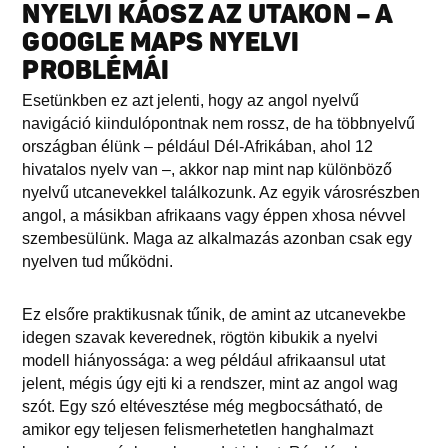
NYELVI KÁOSZ AZ UTAKON – A
GOOGLE MAPS NYELVI
PROBLÉMÁI
Esetünkben ez azt jelenti, hogy az angol nyelvű
navigáció kiindulópontnak nem rossz, de ha többnyelvű
országban élünk – például Dél-Afrikában, ahol 12
hivatalos nyelv van –, akkor nap mint nap különböző
nyelvű utcanevekkel találkozunk. Az egyik városrészben
angol, a másikban afrikaans vagy éppen xhosa névvel
szembesülünk. Maga az alkalmazás azonban csak egy
nyelven tud működni.
Ez elsőre praktikusnak tűnik, de amint az utcanevekbe
idegen szavak keverednek, rögtön kibukik a nyelvi
modell hiányossága: a weg például afrikaansul utat
jelent, mégis úgy ejti ki a rendszer, mint az angol wag
szót. Egy szó eltévesztése még megbocsátható, de
amikor egy teljesen felismerhetetlen hanghalmazt