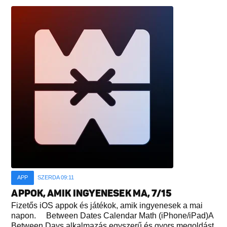
APP
SZERDA 09:11
APPOK, AMIK INGYENESEK MA, 7/15
Fizetős iOS appok és játékok, amik ingyenesek a mai
napon. Between Dates Calendar Math (iPhone/iPad)A
Between Days alkalmazás egyszerű és gyors megoldást