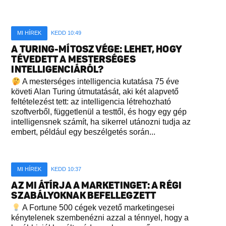
MI HÍREK
KEDD 10:49
A TURING-MÍTOSZ VÉGE: LEHET, HOGY
TÉVEDETT A MESTERSÉGES
INTELLIGENCIÁRÓL?
A mesterséges intelligencia kutatása 75 éve
követi Alan Turing útmutatását, aki két alapvető
feltételezést tett: az intelligencia létrehozható
szoftverből, függetlenül a testtől, és hogy egy gép
intelligensnek számít, ha sikerrel utánozni tudja az
embert, például egy beszélgetés során...
MI HÍREK
KEDD 10:37
AZ MI ÁTÍRJA A MARKETINGET: A RÉGI
SZABÁLYOKNAK BEFELLEGZETT
A Fortune 500 cégek vezető marketingesei
kénytelenek szembenézni azzal a ténnyel, hogy a