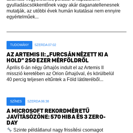
gyulladáscsökkentőnek vagy akár daganatellenesnek
mutatják, az utóbbi évek humán kutatásai nem ennyire
egyértelműek...
TUDOMÁNY
SZERDA 07:02
AZ ARTEMIS II: „FURCSÁN NÉZETT KI A
HOLD” 250 EZER MÉRFÖLDRŐL
Április 6-án négy űrhajós indult el az Artemis II
misszió keretében az Orion űrhajóval, és körülbelül
40 percig teljesen eltűntek a Föld látóteréből...
SZÍNES
SZERDA 06:38
A MICROSOFT REKORDMÉRETŰ
JAVÍTÁSÖZÖNE: 570 HIBA ÉS 3 ZERO-
DAY
Szinte példátlanul nagy frissítési csomagot