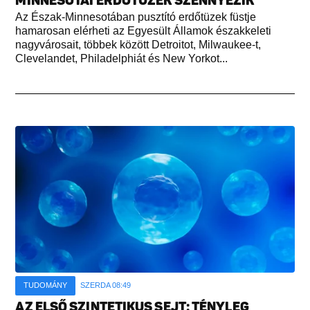
MINNESOTAI ERDŐTÜZEK SZENNYEZIK
Az Észak-Minnesotában pusztító erdőtüzek füstje
hamarosan elérheti az Egyesült Államok északkeleti
nagyvárosait, többek között Detroitot, Milwaukee-t,
Clevelandet, Philadelphiát és New Yorkot...
TUDOMÁNY
SZERDA 08:49
AZ ELSŐ SZINTETIKUS SEJT: TÉNYLEG