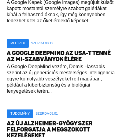
A Google Képek (Google Images) megújult külsőt
kapott: mostantól személyre szabott galériákat
kínál a felhasználóknak, így még könnyebben
fedezhetik fel az őket érdeklő képeket...
MI HÍREK
SZERDA 08:12
A GOOGLE DEEPMIND AZ USA-T TENNÉ
AZ MI-SZABVÁNYOK ÉLÉRE
A Google DeepMind vezére, Demis Hassabis
szerint az új generációs mesterséges intelligencia
egyre komolyabb veszélyeket rejt magában,
például a kiberbiztonság és a biológiai
fenyegetések terén...
TUDOMÁNY
SZERDA 08:01
AZ ÚJ ALZHEIMER-GYÓGYSZER
FELFORGATJA A MEGSZOKOTT
KEZELÉSEKET