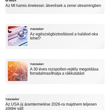
MI HÍREK
Az MI hamis énekesei: átverések a zenei streamingben
TUDOMÁNY
Az egészségbiztosításod a halálod oka
lehet?
TUDOMÁNY
A 30 éves rozspollen-rejtély megoldása
forradalmasíthatja a rákkutatást
TUDOMÁNY
Az USA új áramtermelése 2026-ra majdnem teljesen
zöldre vált