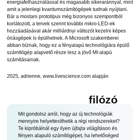
energiafelhasználással és magasabb sikeraránnyal, mint
amit a jelenlegi kvantumszámítógépek tudnak nyújtani.
Bár a mostani prototípus még bizonyos szempontból
korlátozott, a tervek szerint további mikro-LED-ek
hozzáadásával akár milliárdnyi változót kezelni képes
óriásgépek is épülhetnek. A Microsoft szakemberei
abban bíznak, hogy ez a fényalapú technológiára épülő
számítógép alapvető része lesz a jövő MI-alapú
számításainak.
2025, adrienne, www.livescience.com alapján
filózó
Mit gondolsz arról, hogy az új technológiák
mennyire helyettesíthetik a régi rendszereket?
Te kipróbálnál egy ilyen újfajta világításon és
fényen alapuló számítógépet, ha lehetőséged