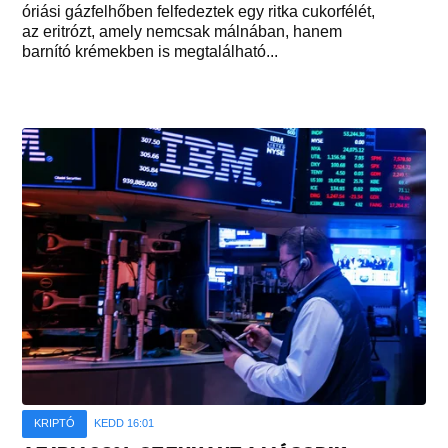
óriási gázfelhőben felfedeztek egy ritka cukorfélét,
az eritrózt, amely nemcsak málnában, hanem
barnító krémekben is megtalálható...
KRIPTÓ
KEDD 16:01