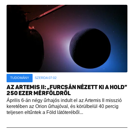
TUDOMÁNY
SZERDA 07:02
AZ ARTEMIS II: „FURCSÁN NÉZETT KI A HOLD”
250 EZER MÉRFÖLDRŐL
Április 6-án négy űrhajós indult el az Artemis II misszió
keretében az Orion űrhajóval, és körülbelül 40 percig
teljesen eltűntek a Föld látóteréből...