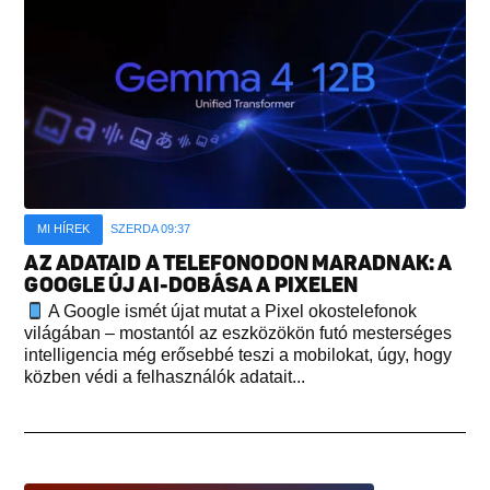
MI HÍREK
SZERDA 09:37
AZ ADATAID A TELEFONODON MARADNAK: A
GOOGLE ÚJ AI-DOBÁSA A PIXELEN
A Google ismét újat mutat a Pixel okostelefonok
világában – mostantól az eszközökön futó mesterséges
intelligencia még erősebbé teszi a mobilokat, úgy, hogy
közben védi a felhasználók adatait...