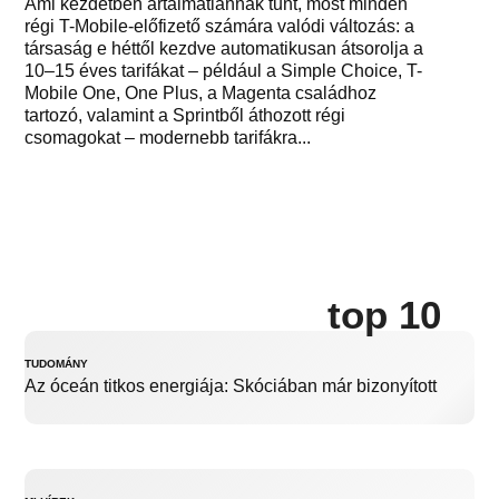
Ami kezdetben ártalmatlannak tűnt, most minden
régi T-Mobile-előfizető számára valódi változás: a
társaság e héttől kezdve automatikusan átsorolja a
10–15 éves tarifákat – például a Simple Choice, T-
Mobile One, One Plus, a Magenta családhoz
tartozó, valamint a Sprintből áthozott régi
csomagokat – modernebb tarifákra...
top 10
TUDOMÁNY
Az óceán titkos energiája: Skóciában már bizonyított