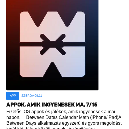
APP
SZERDA 09:11
APPOK, AMIK INGYENESEK MA, 7/15
Fizetős iOS appok és játékok, amik ingyenesek a mai
napon. Between Dates Calendar Math (iPhone/iPad)A
Between Days alkalmazás egyszerű és gyors megoldást
kínál két dátum közötti napok kiszámítására...