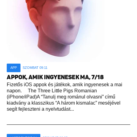
APP
SZOMBAT 09:11
APPOK, AMIK INGYENESEK MA, 7/18
Fizetős iOS appok és játékok, amik ingyenesek a mai
napon. The Three Little Pigs Romanian
(iPhone/iPad)A “Tanulj meg románul olvasni” című
kiadvány a klasszikus “A három kismalac” meséjével
segít fejleszteni a nyelvtudást...