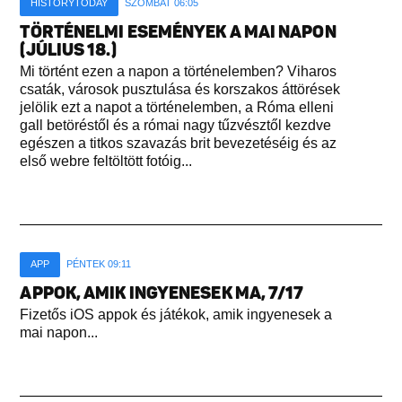
HISTORYTODAY
SZOMBAT 06:05
TÖRTÉNELMI ESEMÉNYEK A MAI NAPON
(JÚLIUS 18.)
Mi történt ezen a napon a történelemben? Viharos
csaták, városok pusztulása és korszakos áttörések
jelölik ezt a napot a történelemben, a Róma elleni
gall betöréstől és a római nagy tűzvésztől kezdve
egészen a titkos szavazás brit bevezetéséig és az
első webre feltöltött fotóig...
APP
PÉNTEK 09:11
APPOK, AMIK INGYENESEK MA, 7/17
Fizetős iOS appok és játékok, amik ingyenesek a
mai napon...