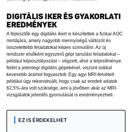
DIGITÁLIS IKER ÉS GYAKORLATI
EREDMÉNYEK
A fejlesztők egy digitális ikert is készítettek a fizikai AOC
mintájára, amely nagyobb mennyiségű változót és
összetettebb feladatokat képes szimulálni. Az új
rendszer elsőként egyszerű gépi tanulási feladatokat –
például képosztályozást – végzett, ahol a teljesítménye
felért a jelenlegi digitális gépekével, viszont sokkal
kevesebb áramot fogyasztott. Egy agyi MRI-felvételt
például úgy rekonstruált, hogy csak az eredeti adatok
62,5%-ára volt szüksége, ami a jövőben akár az MRI-
vizsgálatok jelentős gyorsulását is eredményezheti.
EZ IS ÉRDEKELHET