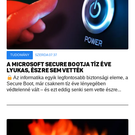
TUDOMÁNY
SZERDA 07:37
A MICROSOFT SECURE BOOTJA TÍZ ÉVE
LYUKAS, ÉSZRE SEM VETTÉK
Az informatika egyik legfontosabb biztonsági eleme, a
Secure Boot, már csaknem tíz éve lényegében
védtelenné vált – és ezt eddig senki sem vette észre...