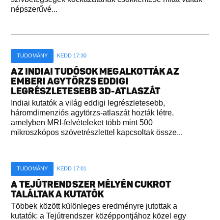
népszerűvé...
TUDOMÁNY
KEDD 17:30
AZ INDIAI TUDÓSOK MEGALKOTTÁK AZ
EMBERI AGYTÖRZS EDDIGI
LEGRÉSZLETESEBB 3D-ATLASZÁT
Indiai kutatók a világ eddigi legrészletesebb,
háromdimenziós agytörzs-atlaszát hozták létre,
amelyben MRI-felvételeket több mint 500
mikroszkópos szövetrészlettel kapcsoltak össze...
TUDOMÁNY
KEDD 17:01
A TEJÚTRENDSZER MÉLYÉN CUKROT
TALÁLTAK A KUTATÓK
Többek között különleges eredményre jutottak a
kutatók: a Tejútrendszer középpontjához közel egy