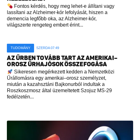
Fontos kérdés, hogy meg lehet-e állítani vagy
lassítani az Alzheimer-kór lefolyását, hiszen a
demencia legfőbb oka, az Alzheimer-kór,
világszerte rengeteg embert érint...
TUDOMÁNY
SZERDA 07:49
AZ ŰRBEN TOVÁBB TART AZ AMERIKAI–
OROSZ ŰRHAJÓSOK ÖSSZEFOGÁSA
Sikeresen megérkezett kedden a Nemzetközi
Űrállomásra egy amerikai–orosz személyzet,
miután a kazahsztáni Bajkonurból indultak a
Roszkoszmosz által üzemeltetett Szojuz MS-29
fedélzetén...