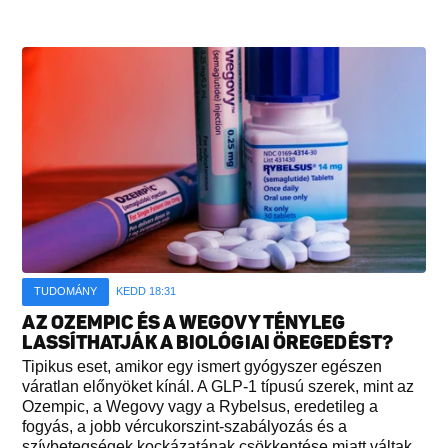
TUDOMÁNY
KEDD 18:31
AZ OZEMPIC ÉS A WEGOVY TÉNYLEG
LASSÍTHATJÁK A BIOLÓGIAI ÖREGEDÉST?
Tipikus eset, amikor egy ismert gyógyszer egészen
váratlan előnyöket kínál. A GLP-1 típusú szerek, mint az
Ozempic, a Wegovy vagy a Rybelsus, eredetileg a
fogyás, a jobb vércukorszint-szabályozás és a
szívbetegségek kockázatának csökkentése miatt váltak