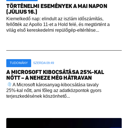
TÖRTÉNELMI ESEMÉNYEK A MAI NAPON
(JÚLIUS 16.)
Kiemelkedő nap: elindult az iszlám időszámítás,
fellőtték az Apollo 11-et a Hold felé, és megtörtént a
világ első kereskedelmi repülőgép-eltérítése...
TUDOMÁNY
SZERDA 09:49
A MICROSOFT KIBOCSÁTÁSA 25%-KAL
NŐTT – A NEHEZE MÉG HÁTRAVAN
A Microsoft károsanyag-kibocsátása tavaly
25%-kal nőtt, ami főleg az adatközpontok gyors
terjeszkedésének köszönhető...