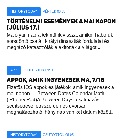
HISTORYTODAY
PÉNTEK 06:05
TÖRTÉNELMI ESEMÉNYEK A MAI NAPON
(JÚLIUS 17.)
Ma olyan napra tekintünk vissza, amikor háborúk
sorsdöntő csatái, királyi dinasztiák fordulatai és
megrázó katasztrófák alakították a világot...
APP
CSÜTÖRTÖK 09:11
APPOK, AMIK INGYENESEK MA, 7/16
Fizetős iOS appok és játékok, amik ingyenesek a
mai napon. Between Dates Calendar Math
(iPhone/iPad)A Between Days alkalmazás
segítségével egyszerűen és gyorsan
meghatározható, hány nap van két dátum között...
HISTORYTODAY
CSÜTÖRTÖK 06:05