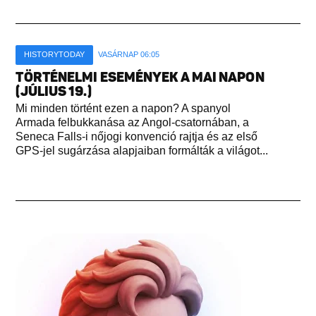
HISTORYTODAY
VASÁRNAP 06:05
TÖRTÉNELMI ESEMÉNYEK A MAI NAPON
(JÚLIUS 19.)
Mi minden történt ezen a napon? A spanyol
Armada felbukkanása az Angol-csatornában, a
Seneca Falls-i nőjogi konvenció rajtja és az első
GPS-jel sugárzása alapjaiban formálták a világot...