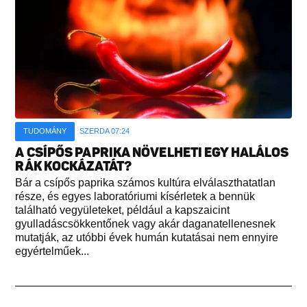
TUDOMÁNY
SZERDA 07:24
A CSÍPŐS PAPRIKA NÖVELHETI EGY HALÁLOS
RÁK KOCKÁZATÁT?
Bár a csípős paprika számos kultúra elválaszthatatlan
része, és egyes laboratóriumi kísérletek a bennük
található vegyületeket, például a kapszaicint
gyulladáscsökkentőnek vagy akár daganatellenesnek
mutatják, az utóbbi évek humán kutatásai nem ennyire
egyértelműek...