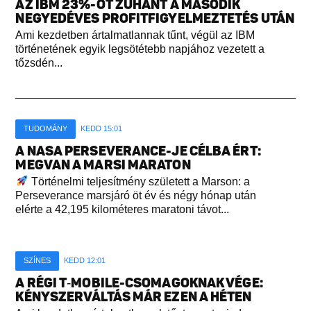
AZ IBM 23%-OT ZUHANT A MÁSODIK
NEGYEDÉVES PROFITFIGYELMEZTETÉS UTÁN
Ami kezdetben ártalmatlannak tűnt, végül az IBM
történetének egyik legsötétebb napjához vezetett a
tőzsdén...
TUDOMÁNY
KEDD 15:01
A NASA PERSEVERANCE-JE CÉLBA ÉRT:
MEGVAN A MARSI MARATON
Történelmi teljesítmény született a Marson: a
Perseverance marsjáró öt év és négy hónap után
elérte a 42,195 kilométeres maratoni távot...
SZÍNES
KEDD 12:01
A RÉGI T‑MOBILE-CSOMAGOKNAK VÉGE:
KÉNYSZERVÁLTÁS MÁR EZEN A HÉTEN