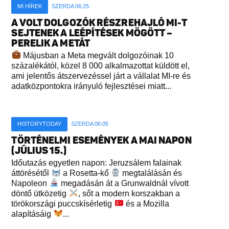
MI HÍREK
SZERDA 06:25
A VOLT DOLGOZÓK RÉSZREHAJLÓ MI-T
SEJTENEK A LEÉPÍTÉSEK MÖGÖTT –
PERELIK A METÁT
Májusban a Meta megvált dolgozóinak 10
százalékától, közel 8 000 alkalmazottat küldött el,
ami jelentős átszervezéssel járt a vállalat MI-re és
adatközpontokra irányuló fejlesztései miatt...
HISTORYTODAY
SZERDA 06:05
TÖRTÉNELMI ESEMÉNYEK A MAI NAPON
(JÚLIUS 15.)
Időutazás egyetlen napon: Jeruzsálem falainak
áttörésétől
a Rosetta-kő
megtalálásán és
Napoleon
megadásán át a Grunwaldnál vívott
döntő ütközetig
, sőt a modern korszakban a
törökországi puccskísérletig
és a Mozilla
alapításáig
...