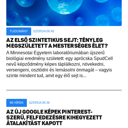
TUDOMÁNY
SZERDA 08:49
AZ ELSŐ SZINTETIKUS SEJT: TÉNYLEG
MEGSZÜLETETT A MESTERSÉGES ÉLET?
A Minnesotai Egyetem laboratóriumában újszerű
biológiai eredmény született: egy aprócska SpudCell
nevű képződmény képes táplálkozni, növekedni,
versengeni, osztódni és lemásolni önmagát – vagyis
szinte mindent tud, amit egy élő sejt is...
MI HÍREK
SZERDA 08:36
AZ ÚJ GOOGLE KÉPEK PINTEREST-
SZERŰ, FELFEDEZÉSRE KIHEGYEZETT
ÁTALAKÍTÁST KAPOTT