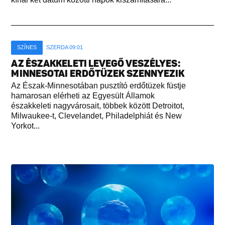
SZÍNES
SZERDA 09:01
AZ ÉSZAKKELETI LEVEGŐ VESZÉLYES:
MINNESOTAI ERDŐTÜZEK SZENNYEZIK
Az Észak-Minnesotában pusztító erdőtüzek füstje
hamarosan elérheti az Egyesült Államok
északkeleti nagyvárosait, többek között Detroitot,
Milwaukee-t, Clevelandet, Philadelphiát és New
Yorkot...