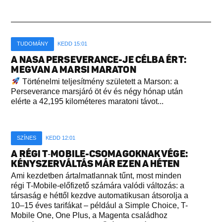
TUDOMÁNY
KEDD 15:01
A NASA PERSEVERANCE-JE CÉLBA ÉRT:
MEGVAN A MARSI MARATON
Történelmi teljesítmény született a Marson: a
Perseverance marsjáró öt év és négy hónap után
elérte a 42,195 kilométeres maratoni távot...
SZÍNES
KEDD 12:01
A RÉGI T‑MOBILE-CSOMAGOKNAK VÉGE:
KÉNYSZERVÁLTÁS MÁR EZEN A HÉTEN
Ami kezdetben ártalmatlannak tűnt, most minden
régi T-Mobile-előfizető számára valódi változás: a
társaság e héttől kezdve automatikusan átsorolja a
10–15 éves tarifákat – például a Simple Choice, T-
Mobile One, One Plus, a Magenta családhoz