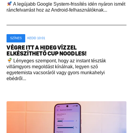
A legújabb Google System-frissítés idén nyáron ismét
ráncfelvarrást hoz az Android-felhasználóknak...
SZÍNES
KEDD 10:01
VÉGRE ITT A HIDEG VÍZZEL
ELKÉSZÍTHETŐ CUP NOODLES!
Lényeges szempont, hogy az instant tészták
villámgyors megoldást kínálnak, legyen szó
egyetemista vacsoráról vagy gyors munkahelyi
ebédről...