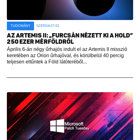
TUDOMÁNY
SZERDA 07:02
AZ ARTEMIS II: „FURCSÁN NÉZETT KI A HOLD”
250 EZER MÉRFÖLDRŐL
Április 6-án négy űrhajós indult el az Artemis II misszió
keretében az Orion űrhajóval, és körülbelül 40 percig
teljesen eltűntek a Föld látóteréből...