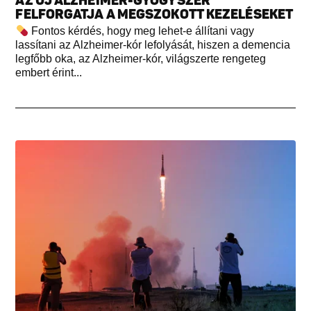
AZ ÚJ ALZHEIMER-GYÓGYSZER
FELFORGATJA A MEGSZOKOTT KEZELÉSEKET
Fontos kérdés, hogy meg lehet-e állítani vagy
lassítani az Alzheimer-kór lefolyását, hiszen a demencia
legfőbb oka, az Alzheimer-kór, világszerte rengeteg
embert érint...