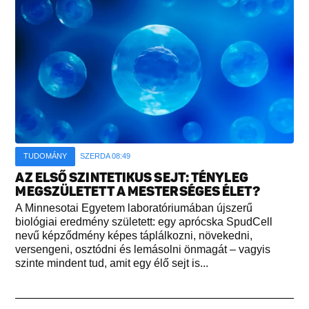
TUDOMÁNY
SZERDA 08:49
AZ ELSŐ SZINTETIKUS SEJT: TÉNYLEG
MEGSZÜLETETT A MESTERSÉGES ÉLET?
A Minnesotai Egyetem laboratóriumában újszerű
biológiai eredmény született: egy aprócska SpudCell
nevű képződmény képes táplálkozni, növekedni,
versengeni, osztódni és lemásolni önmagát – vagyis
szinte mindent tud, amit egy élő sejt is...