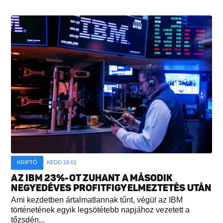
KRIPTÓ
KEDD 16:01
AZ IBM 23%-OT ZUHANT A MÁSODIK
NEGYEDÉVES PROFITFIGYELMEZTETÉS UTÁN
Ami kezdetben ártalmatlannak tűnt, végül az IBM
történetének egyik legsötétebb napjához vezetett a
tőzsdén...