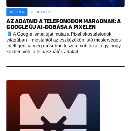
MI HÍREK
SZERDA 09:37
AZ ADATAID A TELEFONODON MARADNAK: A
GOOGLE ÚJ AI-DOBÁSA A PIXELEN
A Google ismét újat mutat a Pixel okostelefonok
világában – mostantól az eszközökön futó mesterséges
intelligencia még erősebbé teszi a mobilokat, úgy, hogy
közben védi a felhasználók adatait...