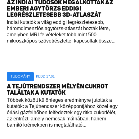
AZ INDIAI TUDÓSOK MEGALKOTTÁK AZ
EMBERI AGYTÖRZS EDDIGI
LEGRÉSZLETESEBB 3D-ATLASZÁT
Indiai kutatók a világ eddigi legrészletesebb,
háromdimenziós agytörzs-atlaszát hozták létre,
amelyben MRI-felvételeket több mint 500
mikroszkópos szövetrészlettel kapcsoltak össze...
TUDOMÁNY
KEDD 17:01
A TEJÚTRENDSZER MÉLYÉN CUKROT
TALÁLTAK A KUTATÓK
Többek között különleges eredményre jutottak a
kutatók: a Tejútrendszer középpontjához közel egy
óriási gázfelhőben felfedeztek egy ritka cukorfélét,
az eritrózt, amely nemcsak málnában, hanem
barnító krémekben is megtalálható...