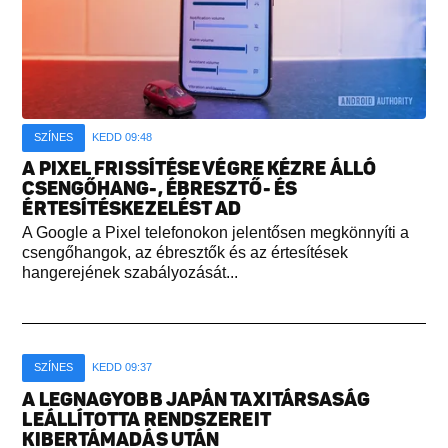
SZÍNES
KEDD 09:48
A PIXEL FRISSÍTÉSE VÉGRE KÉZRE ÁLLÓ
CSENGŐHANG-, ÉBRESZTŐ- ÉS
ÉRTESÍTÉSKEZELÉST AD
A Google a Pixel telefonokon jelentősen megkönnyíti a
csengőhangok, az ébresztők és az értesítések
hangerejének szabályozását...
SZÍNES
KEDD 09:37
A LEGNAGYOBB JAPÁN TAXITÁRSASÁG
LEÁLLÍTOTTA RENDSZEREIT
KIBERTÁMADÁS UTÁN