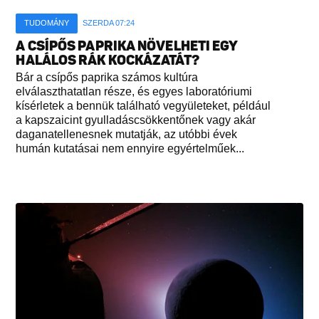
TUDOMÁNY
SZERDA 07:24
A CSÍPŐS PAPRIKA NÖVELHETI EGY
HALÁLOS RÁK KOCKÁZATÁT?
Bár a csípős paprika számos kultúra
elválaszthatatlan része, és egyes laboratóriumi
kísérletek a bennük található vegyületeket, például
a kapszaicint gyulladáscsökkentőnek vagy akár
daganatellenesnek mutatják, az utóbbi évek
humán kutatásai nem ennyire egyértelműek...