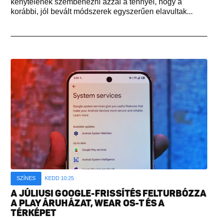
kénytelenek szembenézni azzal a ténnyel, hogy a
korábbi, jól bevált módszerek egyszerűen elavultak...
SZÍNES
KEDD 10:25
A JÚLIUSI GOOGLE-FRISSÍTÉS FELTURBÓZZA
A PLAY ÁRUHÁZAT, WEAR OS-T ÉS A
TÉRKÉPET