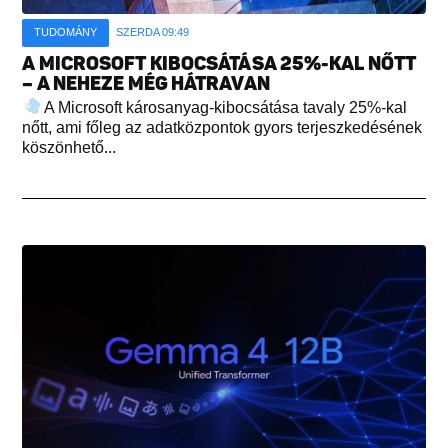
TUDOMÁNY
SZERDA 09:49
A MICROSOFT KIBOCSÁTÁSA 25%-KAL NŐTT
– A NEHEZE MÉG HÁTRAVAN
A Microsoft károsanyag-kibocsátása tavaly 25%-kal
nőtt, ami főleg az adatközpontok gyors terjeszkedésének
köszönhető...