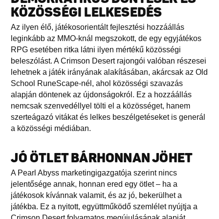
KÖZÖSSÉGI LELKESEDÉS
Az ilyen élő, játékosorientált fejlesztési hozzáállás
leginkább az MMO-knál megszokott, de egy egyjátékos
RPG esetében ritka látni ilyen mértékű közösségi
beleszólást. A Crimson Desert rajongói valóban részesei
lehetnek a játék irányának alakításában, akárcsak az Old
School RuneScape-nél, ahol közösségi szavazás
alapján döntenek az újdonságokról. Ez a hozzáállás
nemcsak szenvedéllyel tölti el a közösséget, hanem
szerteágazó vitákat és lelkes beszélgetéseket is generál
a közösségi médiában.
JÓ ÖTLET BÁRHONNAN JÖHET
A Pearl Abyss marketingigazgatója szerint nincs
jelentősége annak, honnan ered egy ötlet – ha a
játékosok kívánnak valamit, és az jó, bekerülhet a
játékba. Ez a nyitott, együttműködő szemlélet nyújtja a
Crimson Desert folyamatos megújulásának alapját.