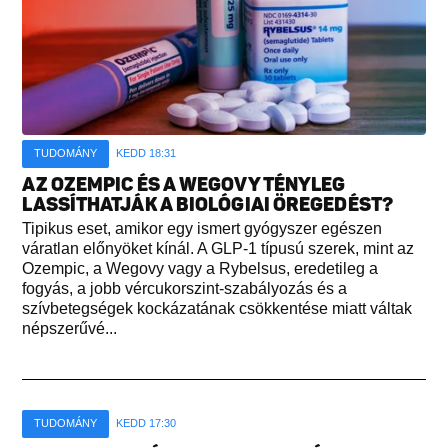
TUDOMÁNY
KEDD 18:31
AZ OZEMPIC ÉS A WEGOVY TÉNYLEG
LASSÍTHATJÁK A BIOLÓGIAI ÖREGEDÉST?
Tipikus eset, amikor egy ismert gyógyszer egészen
váratlan előnyöket kínál. A GLP-1 típusú szerek, mint az
Ozempic, a Wegovy vagy a Rybelsus, eredetileg a
fogyás, a jobb vércukorszint-szabályozás és a
szívbetegségek kockázatának csökkentése miatt váltak
népszerűvé...
TUDOMÁNY
KEDD 17:30