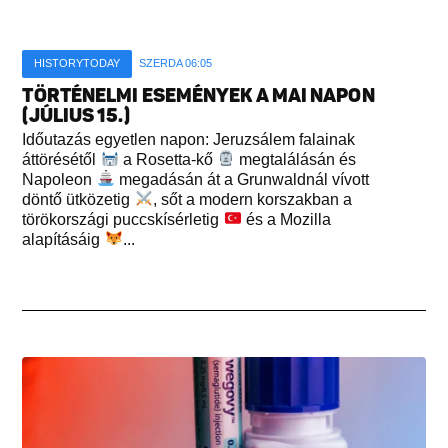
HISTORYTODAY
SZERDA 06:05
TÖRTÉNELMI ESEMÉNYEK A MAI NAPON
(JÚLIUS 15.)
Időutazás egyetlen napon: Jeruzsálem falainak
áttörésétől
a Rosetta-kő
megtalálásán és
Napoleon
megadásán át a Grunwaldnál vívott
döntő ütközetig
, sőt a modern korszakban a
törökországi puccskísérletig
és a Mozilla
alapításáig
...