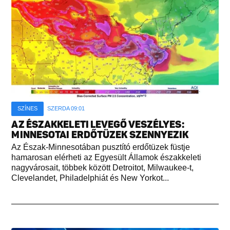
SZÍNES
SZERDA 09:01
AZ ÉSZAKKELETI LEVEGŐ VESZÉLYES:
MINNESOTAI ERDŐTÜZEK SZENNYEZIK
Az Észak-Minnesotában pusztító erdőtüzek füstje
hamarosan elérheti az Egyesült Államok északkeleti
nagyvárosait, többek között Detroitot, Milwaukee-t,
Clevelandet, Philadelphiát és New Yorkot...