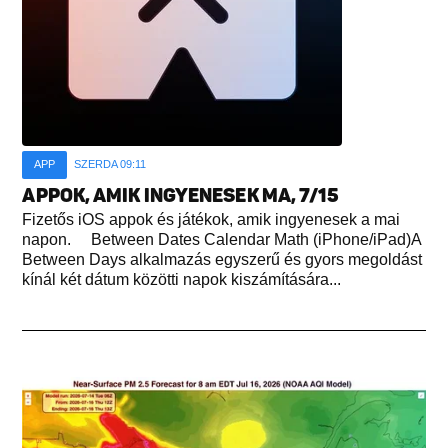
APP
SZERDA 09:11
APPOK, AMIK INGYENESEK MA, 7/15
Fizetős iOS appok és játékok, amik ingyenesek a mai
napon. Between Dates Calendar Math (iPhone/iPad)A
Between Days alkalmazás egyszerű és gyors megoldást
kínál két dátum közötti napok kiszámítására...