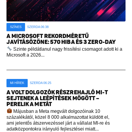
SZÍNES
SZERDA 06:38
A MICROSOFT REKORDMÉRETŰ
JAVÍTÁSÖZÖNE: 570 HIBA ÉS 3 ZERO-DAY
Szinte példátlanul nagy frissítési csomagot adott ki a
Microsoft a 2026...
MI HÍREK
SZERDA 06:25
A VOLT DOLGOZÓK RÉSZREHAJLÓ MI-T
SEJTENEK A LEÉPÍTÉSEK MÖGÖTT –
PERELIK A METÁT
Májusban a Meta megvált dolgozóinak 10
százalékától, közel 8 000 alkalmazottat küldött el,
ami jelentős átszervezéssel járt a vállalat MI-re és
adatközpontokra irányuló fejlesztései miatt...