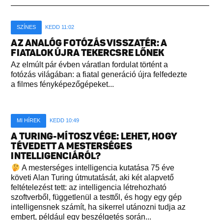
SZÍNES
KEDD 11:02
AZ ANALÓG FOTÓZÁS VISSZATÉR: A
FIATALOK ÚJRA TEKERCSRE LŐNEK
Az elmúlt pár évben váratlan fordulat történt a
fotózás világában: a fiatal generáció újra felfedezte
a filmes fényképezőgépeket...
MI HÍREK
KEDD 10:49
A TURING-MÍTOSZ VÉGE: LEHET, HOGY
TÉVEDETT A MESTERSÉGES
INTELLIGENCIÁRÓL?
A mesterséges intelligencia kutatása 75 éve
követi Alan Turing útmutatását, aki két alapvető
feltételezést tett: az intelligencia létrehozható
szoftverből, függetlenül a testtől, és hogy egy gép
intelligensnek számít, ha sikerrel utánozni tudja az
embert, például egy beszélgetés során...