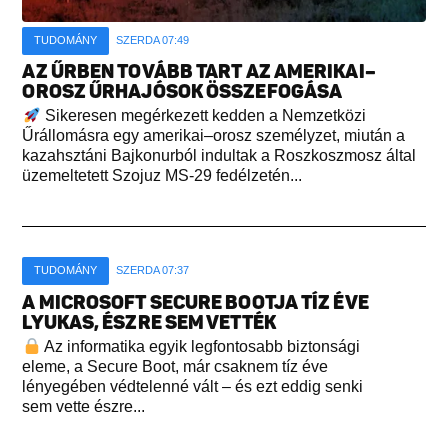
TUDOMÁNY
SZERDA 07:49
AZ ŰRBEN TOVÁBB TART AZ AMERIKAI–
OROSZ ŰRHAJÓSOK ÖSSZEFOGÁSA
Sikeresen megérkezett kedden a Nemzetközi
Űrállomásra egy amerikai–orosz személyzet, miután a
kazahsztáni Bajkonurból indultak a Roszkoszmosz által
üzemeltetett Szojuz MS-29 fedélzetén...
TUDOMÁNY
SZERDA 07:37
A MICROSOFT SECURE BOOTJA TÍZ ÉVE
LYUKAS, ÉSZRE SEM VETTÉK
Az informatika egyik legfontosabb biztonsági
eleme, a Secure Boot, már csaknem tíz éve
lényegében védtelenné vált – és ezt eddig senki
sem vette észre...