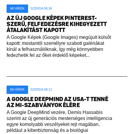
MI HÍREK
SZERDA 08:36
AZ ÚJ GOOGLE KÉPEK PINTEREST-
SZERŰ, FELFEDEZÉSRE KIHEGYEZETT
ÁTALAKÍTÁST KAPOTT
A Google Képek (Google Images) megújult külsőt
kapott: mostantól személyre szabott galériákat
kínál a felhasználóknak, így még könnyebben
fedezhetik fel az őket érdeklő képeket...
MI HÍREK
SZERDA 08:12
A GOOGLE DEEPMIND AZ USA-T TENNÉ
AZ MI-SZABVÁNYOK ÉLÉRE
A Google DeepMind vezére, Demis Hassabis
szerint az új generációs mesterséges intelligencia
egyre komolyabb veszélyeket rejt magában,
például a kiberbiztonság és a biológiai