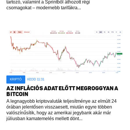
tartozó, valamint a Sprintből áthozott régi
csomagokat – modernebb tarifákra...
KRIPTÓ
KEDD 11:31
AZ INFLÁCIÓS ADAT ELŐTT MEGROGGYAN A
BITCOIN
A legnagyobb kriptovaluták teljesítménye az elmúlt 24
órában jelentősen visszaesett, miután egyre többen
valószínűsítik, hogy az amerikai jegybank akár már
júliusban kamatemelés mellett dönt...