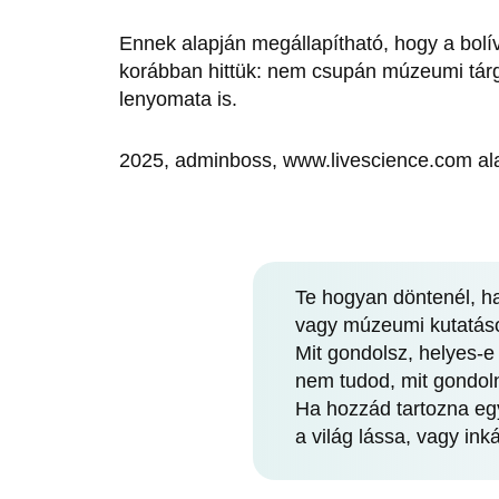
Ennek alapján megállapítható, hogy a bolívi
korábban hittük: nem csupán múzeumi tár
lenyomata is.
2025, adminboss, www.livescience.com al
Te hogyan döntenél, ha
vagy múzeumi kutatás
Mit gondolsz, helyes-e
nem tudod, mit gondol
Ha hozzád tartozna egy
a világ lássa, vagy ink