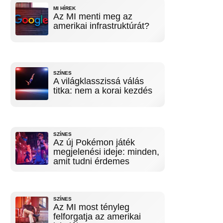
MI HÍREK
Az MI menti meg az
amerikai infrastruktúrát?
SZÍNES
A világklasszissá válás
titka: nem a korai kezdés
SZÍNES
Az új Pokémon játék
megjelenési ideje: minden,
amit tudni érdemes
SZÍNES
Az MI most tényleg
felforgatja az amerikai