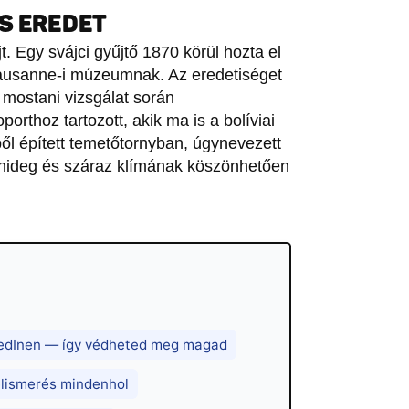
S EREDET
t. Egy svájci gyűjtő 1870 körül hozta el
lausanne-i múzeumnak. Az eredetiséget
a mostani vizsgálat során
rthoz tartozott, akik ma is a bolíviai
ből épített temetőtornyban, úgynevezett
 hideg és száraz klímának köszönhetően
nkedInen — így védheted meg magad
 elismerés mindenhol