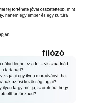
ai fej története jóval összetettebb, mint
gy, hanem egy ember és egy kultúra
apján
filózó
 nálad lenne ez a fej – visszaadnád
on tartanád?
 vizsgálni egy ilyen maradványt, ha
nának az ősi közösség tagjai?
 ilyen tárgy múltja, szeretnéd, hogy
ább otthon őriznéd?