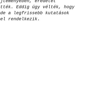
űjteményében, eredetét
ették. Eddig úgy vélték, hogy
 de a legfrissebb kutatások
rel rendelkezik.