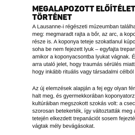
MEGALAPOZOTT ELŐÍTÉLETE
TÖRTÉNET
A Lausanne-i régészeti múzeumban található
meg: megmaradt rajta a bőr, az arc, a kop
része is. A koponya teteje szokatlanul kúp
soha be nem fejezett lyuk – egyfajta trep
amikor a koponyacsontba lyukat vágnak. Ér
arra utaló jelet, hogy traumás sérülés miatt
hogy inkább rituális vagy társadalmi célból
Az új elemzések alapján a fej egy olyan férf
halt meg, és gyermekkorában koponyatorzí
kultúráiban megszokott szokás volt: a cse
szorosan betekerték, így változtatták meg 
tetején elkezdett trepanációt sosem fejezté
vágtak mély bevágásokat.