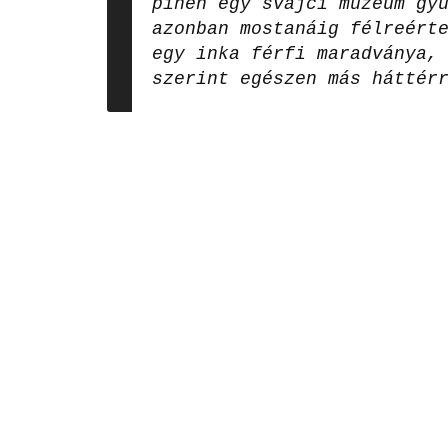
pihen egy svájci múzeum gy
azonban mostanáig félreért
egy inka férfi maradványa,
szerint egészen más háttér