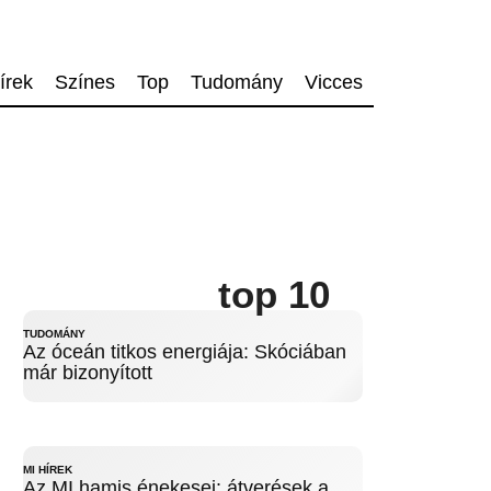
írek
Színes
Top
Tudomány
Vicces
top 10
TUDOMÁNY
Az óceán titkos energiája: Skóciában
már bizonyított
MI HÍREK
Az MI hamis énekesei: átverések a