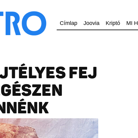
Címlap
Joovia
Kriptó
MI H
EJTÉLYES FEJ
EGÉSZEN
INNÉNK