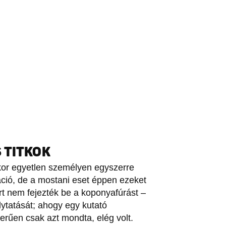
 TITKOK
kor egyetlen személyen egyszerre
áció, de a mostani eset éppen ezeket
ért nem fejezték be a koponyafúrást –
olytatását; ahogy egy kutató
erűen csak azt mondta, elég volt.