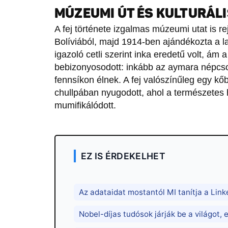
MÚZEUMI ÚT ÉS KULTURÁLI
A fej története izgalmas múzeumi utat is rej
Bolíviából, majd 1914-ben ajándékozta a 
igazoló cetli szerint inka eredetű volt, ám 
bebizonyosodott: inkább az aymara népcsopo
fennsíkon élnek. A fej valószínűleg egy kő
chullpában nyugodott, ahol a természetes
mumifikálódott.
EZ IS ÉRDEKELHET
Az adataidat mostantól MI tanítja a Li
Nobel-díjas tudósok járják be a világot,