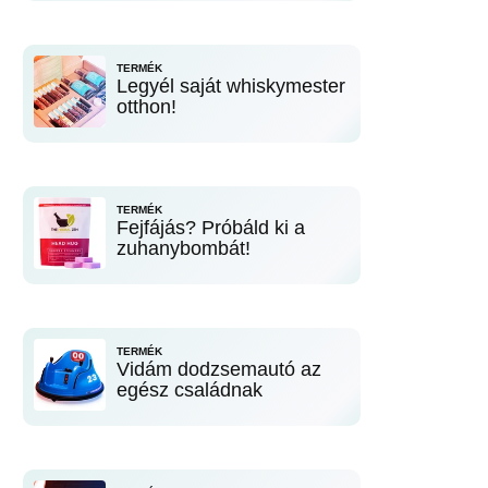
TERMÉK
Legyél saját whiskymester
otthon!
TERMÉK
Fejfájás? Próbáld ki a
zuhanybombát!
TERMÉK
Vidám dodzsemautó az
egész családnak