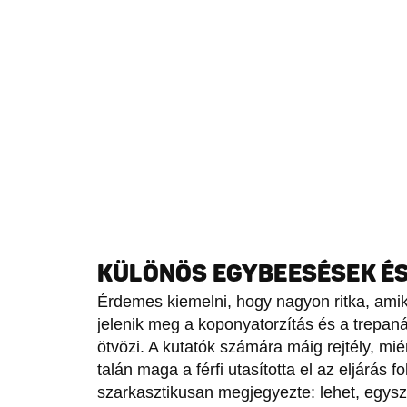
KÜLÖNÖS EGYBEESÉSEK ÉS
Érdemes kiemelni, hogy nagyon ritka, ami
jelenik meg a koponyatorzítás és a trepan
ötvözi. A kutatók számára máig rejtély, mi
talán maga a férfi utasította el az eljárás f
szarkasztikusan megjegyezte: lehet, egysz