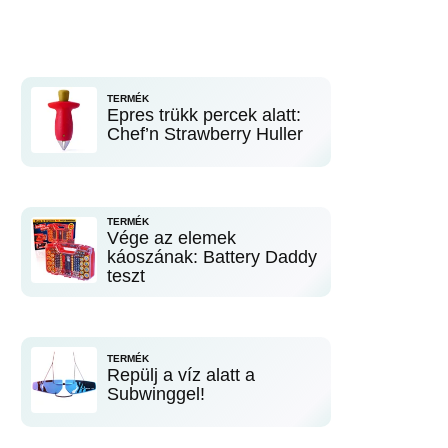
TERMÉK
Epres trükk percek alatt:
Chef’n Strawberry Huller
TERMÉK
Vége az elemek
káoszának: Battery Daddy
teszt
TERMÉK
Repülj a víz alatt a
Subwinggel!