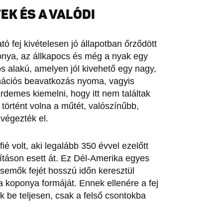
K ÉS A VALÓDI
 fej kivételesen jó állapotban őrződött
onya, az állkapocs és még a nyak egy
os alakú, amelyen jól kivehető egy nagy,
anációs beavatkozás nyoma, vagyis
demes kiemelni, hogy itt nem találtak
 történt volna a műtét, valószínűbb,
 végezték el.
ié volt, aki legalább 350 évvel ezelőtt
táson esett át. Ez Dél-Amerika egyes
csemők fejét hosszú időn keresztül
a koponya formáját. Ennek ellenére a fej
k be teljesen, csak a felső csontokba