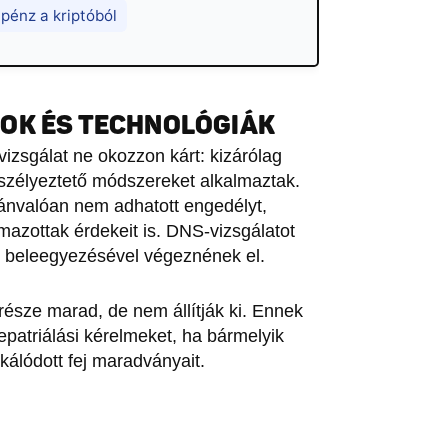
 pénz a kriptóból
OK ÉS TECHNOLÓGIÁK
vizsgálat ne okozzon kárt: kizárólag
eszélyeztető módszereket alkalmaztak.
vánvalóan nem adhatott engedélyt,
ármazottak érdekeit is. DNS-vizsgálatot
ég beleegyezésével végeznének el.
észe marad, de nem állítják ki. Ennek
patriálási kérelmeket, ha bármelyik
kálódott fej maradványait.