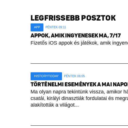
LEGFRISSEBB POSZTOK
APP
PÉNTEK 09:11
APPOK, AMIK INGYENESEK MA, 7/17
Fizetős iOS appok és játékok, amik ingyen
HISTORYTODAY
PÉNTEK 06:05
TÖRTÉNELMI ESEMÉNYEK A MAI NAPON 
Ma olyan napra tekintünk vissza, amikor h
csatái, királyi dinasztiák fordulatai és meg
alakították a világot...