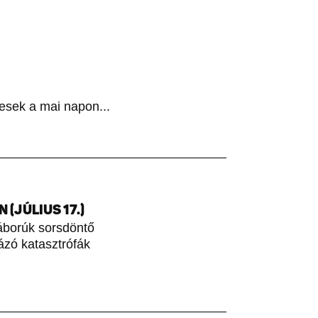
esek a mai napon...
(JÚLIUS 17.)
áborúk sorsdöntő
rázó katasztrófák