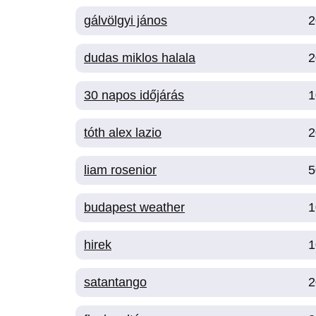
gálvölgyi jános
2
dudas miklos halala
2
30 napos időjárás
1
tóth alex lazio
2
liam rosenior
5
budapest weather
1
hirek
1
satantango
2