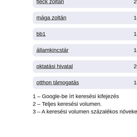
fleck zoltán
2
mága zoltán
1
bb1
1
államkincstár
1
oktatási hivatal
2
otthon támogatás
1
1 – Google-be írt keresési kifejezés
2 – Teljes keresési volumen.
3 – A keresési volumen százalékos növek