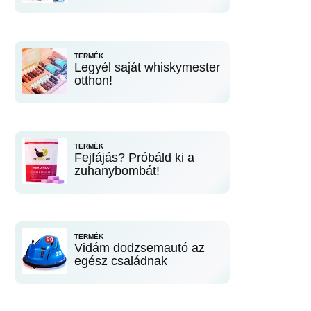
TERMÉK
Legyél saját whiskymester
otthon!
TERMÉK
Fejfájás? Próbáld ki a
zuhanybombát!
TERMÉK
Vidám dodzsemautó az
egész családnak