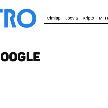
Címlap
Joovia
Kriptó
MI H
GOOGLE