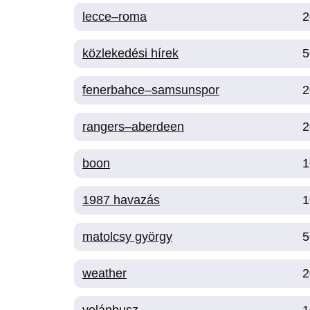
lecce–roma
2
közlekedési hírek
5
fenerbahce–samsunspor
2
rangers–aberdeen
2
boon
1
1987 havazás
1
matolcsy györgy
5
weather
2