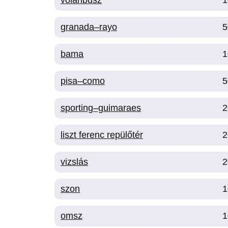
volánbusz
1
granada–rayo
5
bama
1
pisa–como
5
sporting–guimaraes
2
liszt ferenc repülőtér
2
vizslás
2
szon
1
omsz
1