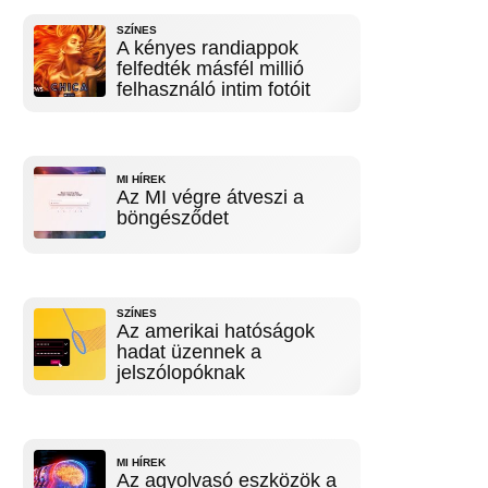
SZÍNES
A kényes randiappok
felfedték másfél millió
felhasználó intim fotóit
MI HÍREK
Az MI végre átveszi a
böngésződet
SZÍNES
Az amerikai hatóságok
hadat üzennek a
jelszólopóknak
MI HÍREK
Az agyolvasó eszközök a