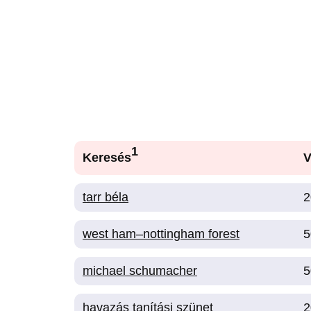
1
Keresés
V
tarr béla
2
west ham–nottingham forest
5
michael schumacher
5
havazás tanítási szünet
2