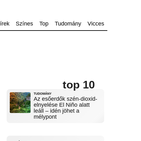
írek
Színes
Top
Tudomány
Vicces
top 10
TUDOMÁNY
Az esőerdők szén-dioxid-
elnyelése El Niño alatt
leáll – idén jöhet a
mélypont