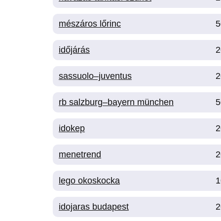
mészáros lőrinc
5
időjárás
2
sassuolo–juventus
2
rb salzburg–bayern münchen
5
idokep
2
menetrend
2
lego okoskocka
1
idojaras budapest
2