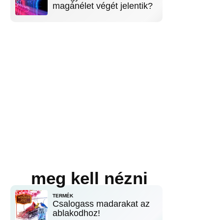
magánélet végét jelentik?
meg kell nézni
TERMÉK
Csalogass madarakat az
ablakodhoz!