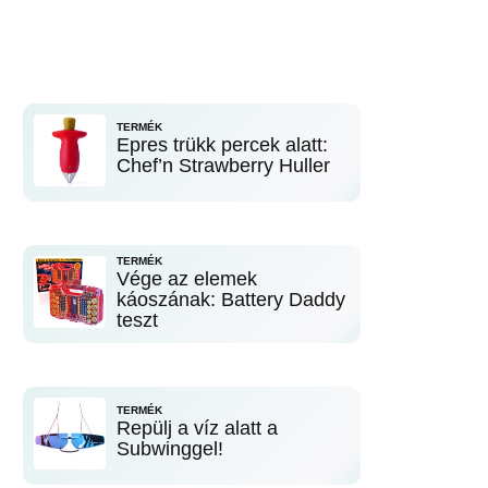
TERMÉK
Epres trükk percek alatt:
Chef’n Strawberry Huller
TERMÉK
Vége az elemek
káoszának: Battery Daddy
teszt
TERMÉK
Repülj a víz alatt a
Subwinggel!