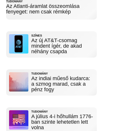
TUDOMÁNY
Az Atlanti-áramlat összeomlása
fenyeget: nem csak rémkép
SZÍNES
Az új AT&T-csomag
mindent ígér, de akad
néhány csapda
TUDOMÁNY
Az indiai műeső kudarca:
a szmog marad, csak a
pénz fogy
TUDOMÁNY
A július 4-i hőhullám 1776-
ban szinte lehetetlen lett
volna